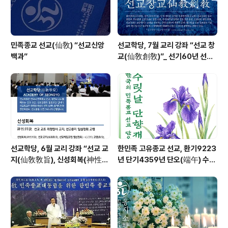
민족종교 선교(仙敎) “선교신앙
선교학당, 7월 교리 강좌 “선교 창
백과”
교(仙敎創敎)”_ 선기60년 선교
창교36년 열린학당
선교학당, 6월 교리 강좌 “선교 교
한민족 고유종교 선교, 환기9223
지(仙敎敎旨), 신성회복(神性回
년 단기4359년 단오(端午) 수릿
復)”_ 선기60년 선교창교36년
날 제천의식 성료 _ 창교주 취정원
열린학당
사님 신성교화법문