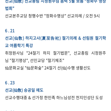
선교(仙敎) 선교총림 시정원주님 음력 5월 보름 “​정화수 명상
법회”
선교본주교당 ​청행수반 "정화수명상" 선교의례 / 오전 9시
​6 . 21
선교(仙敎) 하지고사(夏至告祀) 절기의례 & 선림원 절기학
교 여름학기 특강
취정원사님 "24절기 하지 절기법문", 선교총림 시정원주
님 "절기명상", 선인교당 "절기체조"
仙문화교실 "仙문화숲" 24절기 선(仙)수행 생활선도
6 . 23
선교(仙敎) 승공일 예도
선교수행대중 & 선가정 한민족 하느님성전 천지인성단 도성