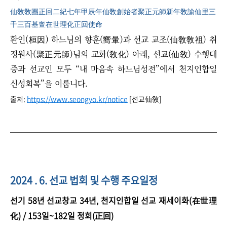
仙敎敎團正回二紀七年甲辰年仙敎創始者聚正元師新年敎諭仙里三
千三百基亶在世理化正回使命
환인(桓因) 하느님의 향훈(嚮暈)과 선교 교조(仙敎敎祖) 취
정원사(聚正元師)님의 교화(敎化) 아래, 선교(仙敎) 수행대
중과 선교인 모두 “내 마음속 하느님성전”에서 천지인합일
신성회복”을 이룹니다.
출처:
https://www.seongyo.kr/notice
[선교仙敎]
2024 . 6. 선교 법회 및 수행 주요일정
선기 58년 선교창교 34년, 천지인합일 선교 재세이화(在世理
化) / 153일~182일 정회(正回)