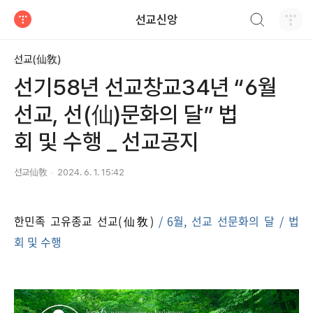
검색하기
선교신앙
티스토리
선교(仙敎)
선기58년 선교창교34년 “6월
선교, 선(仙)문화의 달” 법
회 및 수행 _ 선교공지
선교仙敎
2024. 6. 1. 15:42
한민족 고유종교 선교(仙敎)
/ 6월, 선교 선문화의 달 / 법
회 및 수행