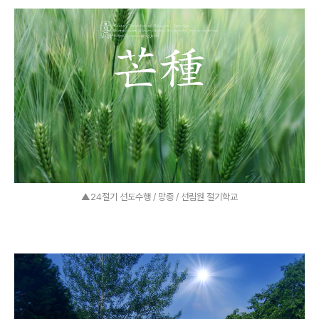
▲24절기 선도수행 / 망종 / 선림원 절기학교