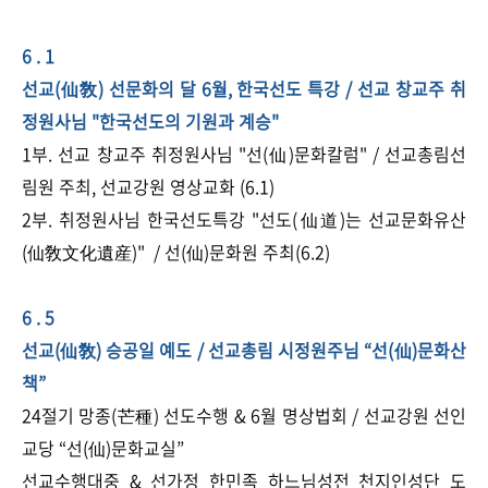
6 . 1
선교(仙敎) 선문화의 달 6월, 한국선도 특강 / 선교 창교주 취
정원사님 "한국선도의 기원과 계승"
1부. 선교 창교주 취정원사님 "선(仙)문화칼럼" / 선교총림선
림원 주최, 선교강원 영상교화 (6.1)
2부. 취정원사님 한국선도특강 "선도(仙道)는 선교문화유산
(仙敎文化遺産)" / 선(仙)문화원 주최(6.2)​
6 . 5
선교(仙敎) 승공일 예도 / 선교총림 시정원주님 ​“​선(仙)문화산
책”
24절기 망종(芒種) 선도수행 & 6월 명상법회 / 선교강원 선인
교당 “​선(仙)문화교실”
선교수행대중 & 선가정 한민족 하느님성전 천지인성단 도