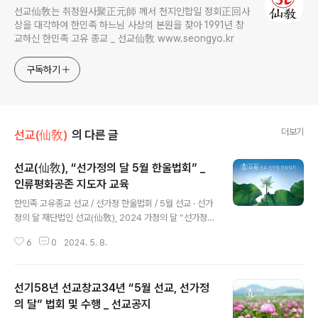
선교仙敎는 취정원사聚正元師 께서 천지인합일 정회正回사
상을 대각하여 한민족 하느님 사상의 본원을 찾아 1991년 창
교하신 한민족 고유 종교 _ 선교仙敎 www.seongyo.kr
구독하기
더보기
선교(仙敎)
의 다른 글
선교(仙敎), “선가정의 달 5월 한울법회” _
인류평화공존 지도자 교육
글 내용
한민족 고유종교 선교 / 선가정 한울법회 / 5월 선교 · 선가
정의 달 재단법인 선교(仙敎), 2024 가정의 달 “선가정
한울법회” 개최선교 창시자 취정원사 “인류 평화공존의 한
6
0
2024. 5. 8.
울세상” 법문 [선교중앙종무원] 선교종단 재단법인 선교
(仙敎)와 선교총림 선림원(仙林院)은 5월 가정의 달을 맞
아 5월 1일 ‘선(仙)가정 한울법회’를 개최하고 인류평화지
선기58년 선교창교34년 “5월 선교, 선가정
도자 연수 실시, 5월 15일 ‘선(仙)가정과 인류평화공존’를
주제로 선교 창교주 취정원사님의 선가정 특강을 진행합니
의 달” 법회 및 수행 _ 선교공지
글 내용
다. 선교 창시자 박광의(朴光義) 취정원사(聚正元師)님