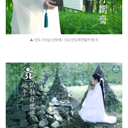
▲ 단오 수릿날 단향재 / 선교 단오제천端午祭天