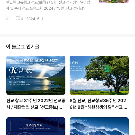
한민족 고유종교 선교(仙敎) / 5월, 선교 선가정의 달 / 법
의 한울법회 법문에 앞서 선제선도 선교수행대중은 한민족
회 및 수행 선교 포덕교화 2024 / “5월, 선교 선가정의
의 시조이시며 온 세상의 하느님이신 환인상제의 향훈을
달” 법회 및 수행 안내환기9221년 선기58년 선교창교34
내려주시며, 선교수행문화를 이끌어가시는 선교 최고지도
1
0
2024. 5. 1.
년 / 내 마음속 하느님성전, 선리 삼천삼백기단仙敎敎團
자이자 진리의 스승 취정..
正回二紀七年甲辰年仙敎創始者聚正元師新年敎
諭仙里三千三百基亶在世理化正回使命 환인(桓因)
하느님의 향훈(嚮暈)과 선교 교조(仙敎敎祖) 취정원사
(聚正元師)님의 교화(敎化) 아래, 선교(仙敎) 수행대중
이 블로그 인기글
과 선교인 모두 “내 마음속 하느님성전”에서 천지인합일
신성회복”을 이룹니다.출처: https://www.seongyo.kr/
notice [선교仙敎] 2024 . 5. 선교 법회 및 수행 주요일
정선기 58년 선교창교 34년, 천지인합일 선교 재세이화
(在世理化) / 122일..
선교 창교 31주년 2022년 선교종
8월 선교, 선교창교35주년 202
사 / 재단법인 선교 「선교종보(仙
6년 8월 “해원상생의 달” 선교 법
敎宗譜)」 편찬
회 및 수행