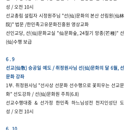
성 / 오전 10시
선교총림 설립자 시정원주님 "선(仙)문화의 본산 선림원(仙林
院)" 법문 /한민족고유문화진흥원 영상교화
선인교당, 선(仙)문화교실 "仙문화숲, 24절기 망종(芒種)" 선​
(仙)수행 보급​
6 . 9
선교(仙敎) 승공일 예도 / 취정원사님 선(仙)문화의 달 6월, 선
문화 강좌
1부. 취정원사님 "선사상 선문화 선수행으로 꽃피우는 선교문
화" 선도강좌 / 선(仙)문화원 주최(6.8)
선교수행대중 & 선가정 한민족 하느님성전 천지인성단 도
성 / 오전 10시
6 . 10