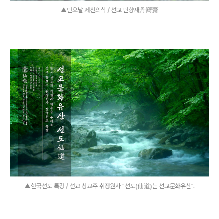
▲단오날 제천의식 / 선교 단향재丹嚮齋
▲한국선도 특강 / 선교 창교주 취정원사 "선도(仙道)는 선교문화유산".