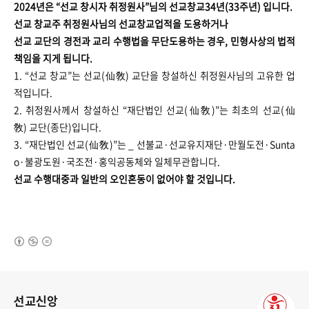
2024년은 “선교 창시자 취정원사”님의 선교창교34년(33주년) 입니다.
선교 창교주 취정원사님의 선교창교업적을 도용하거나
선교 교단의 경전과 교리 수행법을 무단도용하는 경우, 민형사상의 법적
책임을 지게 됩니다.
1. “선교 창교”는 선교(仙敎) 교단을 창설하신 취정원사님의 고유한 업
적입니다.
2. 취정원사께서 창설하신 “재단법인 선교(仙敎)”는 최초의 선교(仙
敎) 교단(종단)입니다.
3. “재단법인 선교(仙敎)”는 _ 선불교·선교유지재단·만월도전·Sunta
o·불광도원·국조전·홍익공동체와 일체무관합니다.
선교 수행대중과 일반의 오인혼동이 없어야 할 것입니다.
(새창열림)
로그 정보
선교신앙