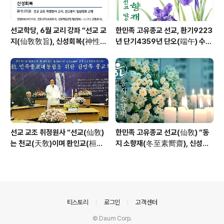
선교학당, 6월 교리 강좌 “선교 교
한민족 고유종교 선교, 환기9223
지(仙敎敎旨), 신성회복(神性回
년 단기4359년 단오(端午) 수릿
復)”_ 선기60년 선교창교36년
날 제천의식 성료 _ 창교주 취정원
열린학당
사님 신성교화법문
선교 교조 취정원사 “선교(仙敎)
한민족 고유종교 선교(仙敎) “동
는 천교(天敎)이며 환인교(桓因
지 소향재(冬至素嚮齋), 신성의
敎)이다” - 「선교학」강론
빛으로 깨어나 신성의 꽃 선화를
꽃피운다”
의안내
티스토리
로그인
고객센터
© Daum Corp.