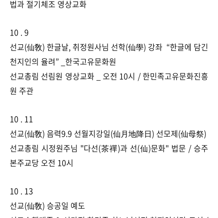
법과 절기체조 영상교화 ​
10 . 9
선교(仙敎) 한글날, 취정원사님 선학(仙學) 강좌 ​ “한글에 담긴
천지인의 율려” _한국고유문화원
선교총림 선림원 영상교화 _ 오전 10시 / 한민족고유문화진흥
원 주관​
10 . 11
선교(仙敎) 음력9.9 선월지강일(仙月地降日) 선모제(仙母祭)
선교총림 시정원주님 "다선(茶禪)과 선(仙)문화" 법문 / 승주
본주교당 오전 10시​
10 . 13
선교(仙敎) 승공일 예도