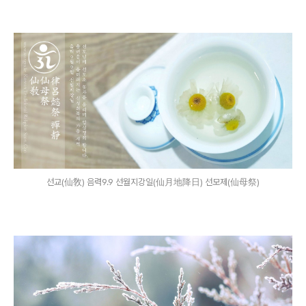
선교(仙敎) 음력9.9 선월지강일(仙月地降日) 선모제(仙母祭)