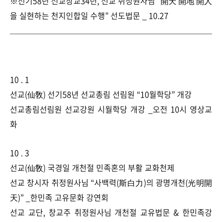
※선기58년 선교창교34년, 선교 취정원사님 “開天 開地 開人
을 실현하는 천지인합일 수행” 선도법문 _ 10.27
10 . 1
선교(仙敎) 선기58년 선교총림 선림원 “10월학당” 개강
선교총림선림원 선교강원 시월학당 개강 _오전 10시 영상교
화​​​
10 . 3
선교(仙敎) 국경일 개천절 민족혼의 부활 교화천제
선교 창시자 취정원사님 “사백력(斯白力)의 광명개천(光明開
天)” _한민족 고유문화 강연회
선교 교단, 창교주 취정원사님 개천절 교유법문 & 한민족강