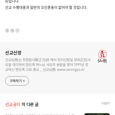
o)입니다.
선교 수행대중과 일반의 오인혼동이 없어야 할 것입니다.
(새창열림)
로그 정보
선교신앙
선교仙敎는 취정원사聚正元師 께서 천지인합일 정회正回사
상을 대각하여 한민족 하느님 사상의 본원을 찾아 1991년 창
교하신 한민족 고유 종교 _ 선교仙敎 www.seongyo.kr
구독하기
더보기
선교공지
의 다른 글