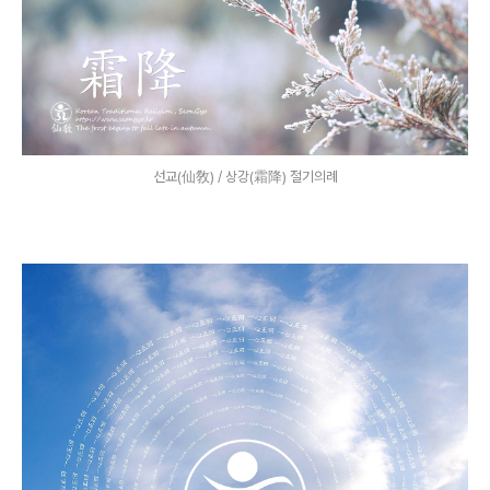
선교(仙敎) / 상강(霜降) 절기의례