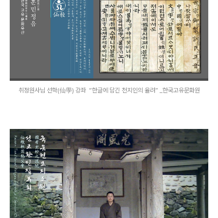
취정원사님 선학(仙學) 강좌 ​ “한글에 담긴 천지인의 율려” _한국고유문화원