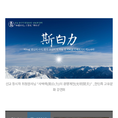
선교 창시자 취정원사님 “사백력(斯白力)의 광명개천(光明開天)” _한민족 고유문
화 강연회