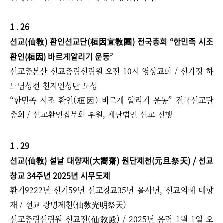
1 . 26
선교(仙敎) 환인선교단(桓因宣敎團) 전국총회 “한민족 시조
환인(桓因) 바르게알리기 운동”
선교총본산 선교총림선림원 오전 10시 영상교화 / 선가정 하
느님성전 천지인성단 도성
“한민족 시조 환인(桓因) 바르게 알리기 운동” 전국선교단
총회 / 선교환인집부회 후원, 재단법인 선교 진행
1 . 29
선교(仙敎) 설날 대향재(大嚮齋) 원단제천(元旦祭天) / 선교
창교 34주년 2025년 시무도제
환기9222년 선기59년 선교창교35년 을사년, 선교의례 대향
재 / 선교 광명제천(仙敎光明祭天)
선교총림선림원 선교전(仙敎殿) / 2025년 음력 1월 1일 오