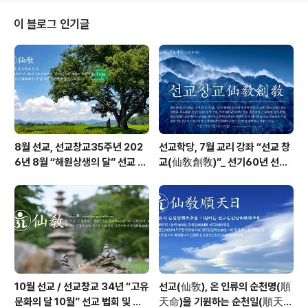
使命 환인(桓因) 하느님의 향훈(嚮暈)과 선교 교조(仙敎
敎祖) 취정원사(聚正元師)님의 교화(敎化) 아래, 선교
이 블로그 인기글
(仙敎) 수행대중과 선교인 모두 “내 마음속 하느님성전”에
서 “천지인합일 신성회복”을 이룹니다.출처: www.seon
gyo.kr/notice [仙敎] 선교 공지ㅣ선교 仙敎선교공지,
선교창교 34년, 선교 창교주, 취정원사, 음력 개천절, 개천
대제, 한민족 고유종교 선교,..
8월 선교, 선교창교35주년 202
선교학당, 7월 교리 강좌 “선교 창
6년 8월 “해원상생의 달” 선교 법
교(仙敎創敎)”_ 선기60년 선교
회 및 수행
창교36년 열린학당
10월 선교 / 선교창교 34년 “고유
선교(仙敎), 온 인류의 순천명(順
문화의 달 10월” 선교 법회 및 수
天命)을 기원하는 순천일(順天