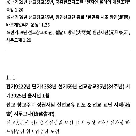
※선기59년 선교창교35년, 국유현묘지도원 “천지인 율려의 개천조화”
특강 1.20
※선기59년 선교창교35년, 환인선교단 총회 “한민족 시조 환인(桓因)
바르게알리기 운동” 1.26​
※선기59년 선교창교35년, 설날 대향재(大嚮齋) 원단제천(元旦祭天),
시무도제 1.29
1 . 1
환기9222년 단기4358년 선기59년 선교창교35년(34주년) 서
기2025년 을사년 1월
선교 창교주 취정원사님 신년교유 반포 & 선교 교단 시재(始
齋) 시무고사(始務告祀)
선교총본산 선교총림선림원 오전 10시 영상교화 / 선가정 하
느님성전 천지인성단 도성