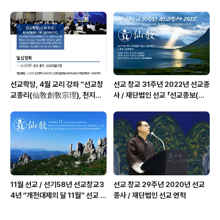
행 _ 선교공지
日) 기념법회 / “1.9 인류의 날” 제
정반포
선교학당, 4월 교리 강좌 “선교창
선교 창교 31주년 2022년 선교종
교종리(仙敎創敎宗理), 천지인
사 / 재단법인 선교 「선교종보(仙
합일 일심정회(一心正回)” _ 선
敎宗譜)」 편찬
기60년 선교창교36년 열린학당
11월 선교 / 선기58년 선교창교3
선교 창교 29주년 2020년 선교
4년 “개천대제의 달 11월” 선교 법
종사 / 재단법인 선교 연혁
회 및 수행 _ 선교공지