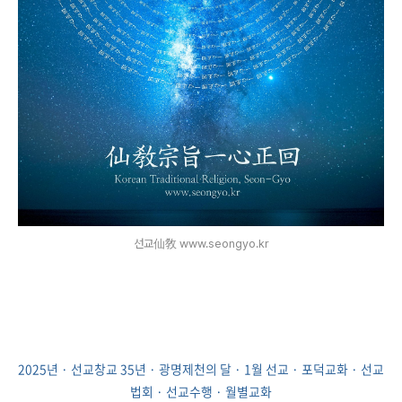
선교仙敎 www.seongyo.kr
2025년
·
선교창교 35년 · 광명제천의 달
·
1월 선교
·
포덕교화
·
선교
법회
·
선교수행
·
월별교화