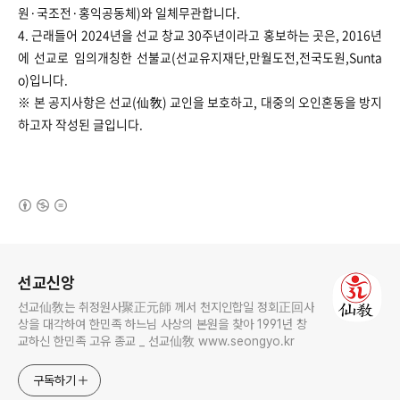
원·국조전·홍익공동체)와 일체무관합니다.
4. 근래들어 2024년을 선교 창교 30주년이라고 홍보하는 곳은, 2016년
에 선교로 임의개칭한 선불교(선교유지재단,만월도전,전국도원,Sunta
o)입니다.
※ 본 공지사항은 선교(仙敎) 교인을 보호하고, 대중의 오인혼동을 방지
하고자 작성된 글입니다.
(새창열림)
로그 정보
선교신앙
선교仙敎는 취정원사聚正元師 께서 천지인합일 정회正回사
상을 대각하여 한민족 하느님 사상의 본원을 찾아 1991년 창
교하신 한민족 고유 종교 _ 선교仙敎 www.seongyo.kr
구독하기