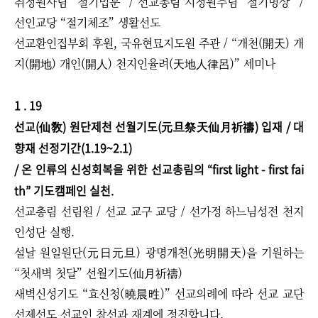
취정원사님 “절기법문” / 선교총림 시정원주님 “절기명상” /
선인교당 “절기체조” 생활선도
선교환인집부회 후원, 국유현묘지도원 주관 / “개천(開天) 개
지(開地) 개인(開人) 천지인율려(天地人律呂)” 세미나
1 . 19
선교(仙敎) 원단제천 선월기도(元旦祭天仙月祈禱) 입재 / 대
향재 선정기간(1.19~2.1)
/ ​온 인류의 신성회복을 위한 선교총림의 “first light - first fai
th” 기도캠페인 실천.
선교총림 선림원 / 선교 교구 교당 / 선가정 하느님성전 천지
인성단 실행.
설날 원일원단(元日元旦) 광명개천(光明開天)을 기원하는
“첫새벽 첫달” 선월기도(仙月祈禱)
새벽신성기도 “효신청(曉晨甠)” 선교의례에 따라 선교 교단
선제선도 선교인 참선과 재계에 정진합니다.