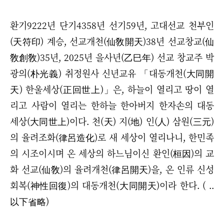
환기9222년 단기4358년 선기59년, 고대선교 천부인
(天符印) 계승, 선교개천(仙敎開天)38년 선교창교(仙
敎創敎)35년, 2025년 을사년(乙巳年) 선교 창교주 박
광의(朴光義) 취정원사 신년교유 「대동개천(大同開
天) 한울세상(正回世上)」은, 하늘이 열리고 땅이 열
리고 사람이 열리는 한하늘 한아버지 한자손의 대동
세상(大同世上)이다. 천(天) 지(地) 인(人) 삼원(三元)
의 율려조화(律呂造化)로 새 세상이 열리나니, 한민족
의 시조이시며 온 세상의 하느님이신 환인(桓因)의 교
화 선교(仙敎)의 율려개천(律呂開天)을, 온 인류 신성
회복(神性回復)의 대동개천(大同開天)이라 한다. ( ..
以下省略)