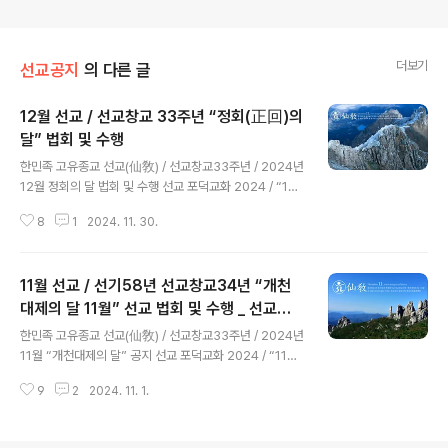
더보기
선교공지
의 다른 글
12월 선교 / 선교창교 33주년 “정회(正回)의
달” 법회 및 수행
글 내용
한민족 고유종교 선교(仙敎) / 선교창교33주년 / 2024년
12월 정회의 달 법회 및 수행 선교 포덕교화 2024 / “12
월, 선교 정회의 달” 법회 및 수행 안내 환기9221년 선기5
8
1
2024. 11. 30.
8년 선교창교34년 / 내 마음속 하느님성전, 선리 삼천삼백
기단仙敎敎團正回二紀七年甲辰年仙敎創始者聚正
元師新年敎諭仙里三千三百基亶在世理化正回使
11월 선교 / 선기58년 선교창교34년 “개천
命 환인(桓因) 하느님의 향훈(嚮暈)과 선교 교조(仙敎敎
祖) 취정원사(聚正元師)님의 교화(敎化) 아래, 선교(仙
대제의 달 11월” 선교 법회 및 수행 _ 선교공
글 내용
敎) 수행대중과 선교인 모두 “내 마음속 하느님성전”에서
지
한민족 고유종교 선교(仙敎) / 선교창교33주년 / 2024년
“천지인합일 신성회복”을 이룹니다.출처: www.seongy
11월 “개천대제의 달” 공지 선교 포덕교화 2024 / “11월,
o.kr/notice [仙敎] 선교 공지ㅣ선교 仙敎선교공지, 선
선교 고유문화의 달” 법회 및 수행 안내 환기9221년 선기
교창교 34년, 선교 창교주, 취정원사, 한민족 고유종교 선
9
2
2024. 11. 1.
58년 선교창교34년 / 내 마음속 하느님성전, 선리 삼천삼
교, 24절기, 대설, 동지, ..
백기단仙敎敎團正回二紀七年甲辰年仙敎創始者聚
正元師新年敎諭仙里三千三百基亶在世理化正回