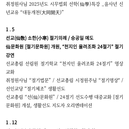
취정원사님 2025년도 시무법회 선학(仙學)특강 _을사년 신
년교유 “대동개천(大同開天)”
1 . 5
선교(仙敎) 소한(小寒) 절기의례 / 승공일 예도
仙문화원 [절기문화원] 개원, “천지인 율려조화 24절기” 절기
강연
선교총림 선림원 절기학교 “천지인 율려조화 24절기” 영상
교화
취정원사님 “절기법문” / 선교총림 시정원주님 “절기명상" /
선인교당 “절기체조” 생활선도
선교총림 “선(仙)문화원” / 24절기 선도수행 대중교화 [절기
문화원] 개설, 생활선도 지도자 오리엔테이션
1 . 12