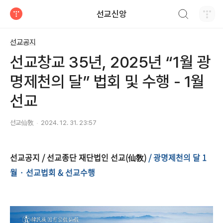
검색하기
선교신앙
티스토리
선교공지
선교창교 35년, 2025년 “1월 광
명제천의 달” 법회 및 수행 - 1월
선교
선교仙敎
2024. 12. 31. 23:57
선교공지
/
선교종단 재단법인 선교(仙敎)
/ 광명제천의 달 1
월 · 선교법회 & 선교수행