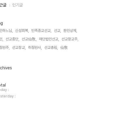
근글
인기글
ag
인하느님,
신성회복,
민족종교선교,
선교,
환인상제,
인,
선교종단,
선교仙敎,
재단법인선교,
선교창교주,
정원주,
선교창교,
취정원사,
선교총림,
仙敎,
chives
tal
day :
sterday :