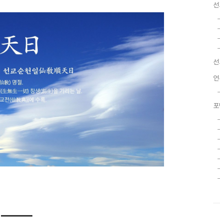
선
선
언
포