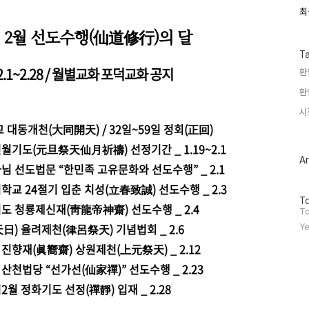
최
최
근
5년 2월 선도수행(仙道修行)의 달
글
과
인
T
기
.2.1~2.28 / 월별교화 포덕교화 공지
환
글
환
시
 대동개천(大同開天) / 32일~59일 정회(正回)
 선월기도(元旦祭天仙月祈禱) 선정기간 _
1.19~2.1
Ar
사님 선도법문 “한민족 고유문화와 선도수행” _
2.1
기학교 24절기 입춘 치성(立春致誠) 선도수행 _
2.3
방
To
천기도 청룡제신재(靑龍帝神齋) 선도수행 _
2.4
문
To
자
天日) 율려제천(律呂祭天) 기념법회 _
2.6
Ye
수
 진향재(眞嚮齋) 상원제천(上元祭天) _
2.12
 산천법당 “선가선(仙家禪)” 선도수행 _
2.23
2월 정화기도 선정(禪靜) 입재 _
2.28