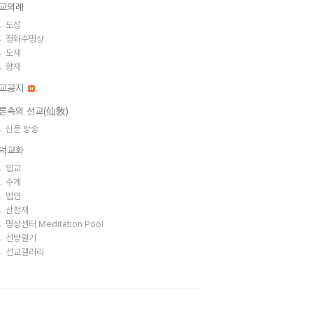
교의례
도성
정화수명상
도제
향재
교공지
론속의 선교(仙敎)
신문 방송
덕교화
입교
수계
법연
산천재
명상센터 Meditation Pool
선방일기
선교갤러리