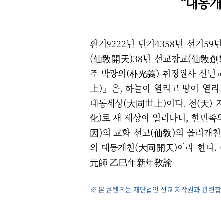
“대동개
환기9222년 단기4358년 선기5
(仙敎開天)38년 선교창교(仙敎創敎
주 박광의(朴光義) 취정원사 신년
上)」은, 하늘이 열리고 땅이 열
대동세상(大同世上)이다. 천(天) 
化)로 새 세상이 열리나니, 한민족
因)의 교화 선교(仙敎)의 율려개천
의 대동개천(大同開天)이라 한다. 
元師 乙巳年新年敎諭
※ 본 콘텐츠는 재단법인 선교 저작권과 관련합