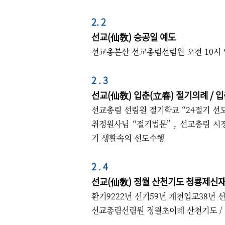
2. 2
선교(仙敎) 승공일 예도
선교총본산 선교총림선림원 오전 10시 
2 . 3
선교(仙敎) 입춘(立春) 절기의례 / 
선교총림 선림원 절기학교 “24절기 선
취정원사님 “절기법문” , 선교총림 시정
기 생활속의 선도수행
2 . 4
선교(仙敎) 정월 산천기도 청룡제신재
환기9222년 선기59년 개천입교38년
선교총림선림원 정월초이레 산천기도 / 동해