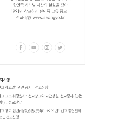
한민족 하느님 사상의 본원을 찾아
1991년 창교하신 한민족 고유 종교 _
선교仙敎 www.seongyo.kr
구독하기
지사항
선교 창교일” 관련 공지 _ 선교신앙
선교 교조 취정원사” 선교창교와 교단창설, 선교종사(仙敎
史) _ 선교신앙
선교 창교 원년(仙敎創敎元年), 1991년” 선교 종헌결의
포 _ 선교신앙