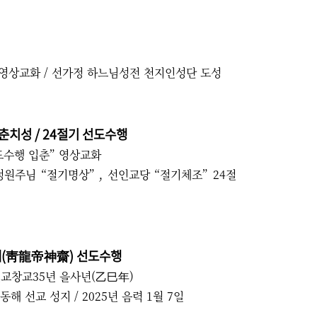
영상교화 / 선가정 하느님성전 천지인성단 도성
입춘치성 / 24절기 선도수행
도수행 입춘” 영상교화
원주님 “절기명상” , 선인교당 “절기체조” 24절
(靑龍帝神齋)​ 선도수행
 선교창교35년 을사년(乙巳年)
 선교 성지 / 2025년 음력 1월 7일