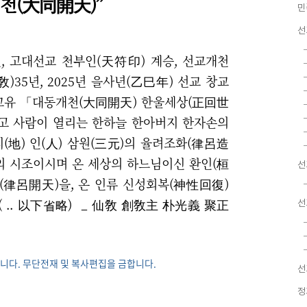
천(大同開天)”
민
선
9년, 고대선교 천부인(天符印) 계승, 선교개천
)35년, 2025년 을사년(乙巳年) 선교 창교
교유 「대동개천(大同開天) 한울세상(正回世
리고 사람이 열리는 한하늘 한아버지 한자손의
지(地) 인(人) 삼원(三元)의 율려조화(律呂造
의 시조이시며 온 세상의 하느님이신 환인(桓
선
(律呂開天)을, 온 인류 신성회복(神性回復)
( .. 以下省略) _ 仙敎 創敎主 朴光義 聚正
선
니다. 무단전재 및 복사편집을 금합니다.
선
정