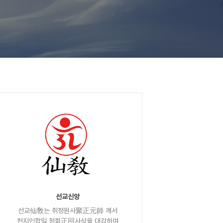
선교신앙
선교仙敎는 취정원사聚正元師 께서
천지인합일 정회正回사상을 대각하여