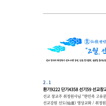
2 . 1
환기9222 단기4358 선기59 선교창교
선교 창교주 취정원사님 “한민족 고유
선교강원 선도(仙道) 영상교화 / 취정