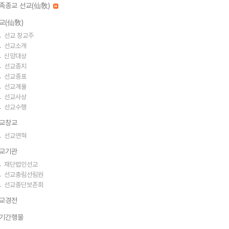
족종교 선교(仙敎)
교(仙敎)
선교 창교주
선교소개
신앙대상
선교종지
선교종표
선교계율
선교사상
선교수행
교창교
선교연혁
교기관
재단법인선교
선교총림선림원
선교종단보존회
교경전
기간행물