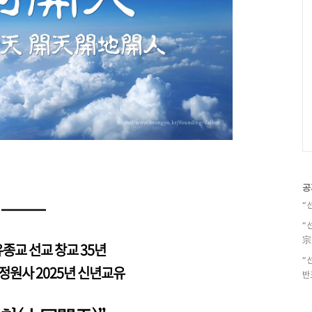
공
“
“
宗
종교 선교 창교 35년
“
정원사 2025년 신년교유
반