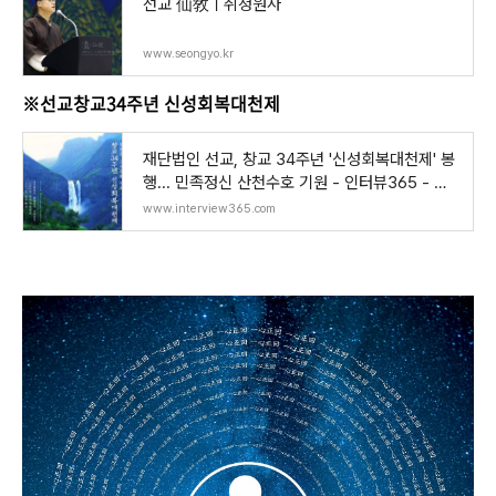
선교 仙敎ㅣ취정원사
www.seongyo.kr
※선교창교34주년 신성회복대천제
재단법인 선교, 창교 34주년 '신성회복대천제' 봉
행... 민족정신 산천수호 기원 - 인터뷰365 - 대
한
www.interview365.com