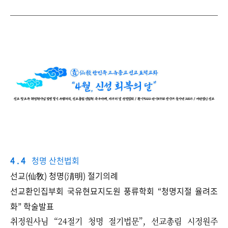
4 . 4
청명 산천법회
선교(仙敎) 청명(淸明) 절기의례
​선교환인집부회 국유현묘지도원 풍류학회 ​“청명지절 율려조
화” 학술발표
취정원사님 “24절기 청명 절기법문”, 선교총림 시정원주