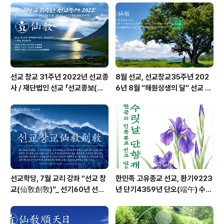
(大同世上)이다. 천(天) 지(地) 인(人) 삼원(三元)의 율
려조화(律呂造化)로 새 세상이 열리나니, 한민족의 시조
이시며 온 세상의 하느님이신 환인(桓因)의 교화 선교(仙
敎)의 율려개천(律呂開天..
선교 창교 31주년 2022년 선교종
8월 선교, 선교창교35주년 202
사 / 재단법인 선교 「선교종보(仙
6년 8월 “해원상생의 달” 선교 법
敎宗譜)」 편찬
회 및 수행
선교학당, 7월 교리 강좌 “선교 창
한민족 고유종교 선교, 환기9223
교(仙敎創敎)”_ 선기60년 선교
년 단기4359년 단오(端午) 수릿
창교36년 열린학당
날 제천의식 성료 _ 창교주 취정원
사님 신성교화법문