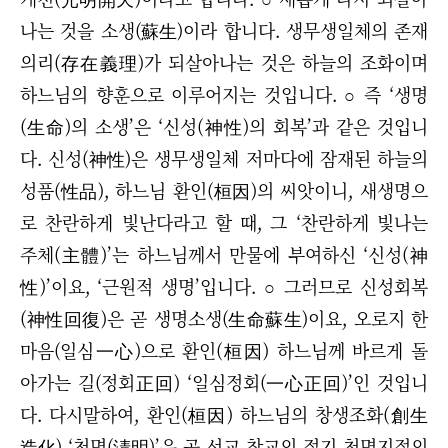
나는 것을 소생(蘇生)이라 합니다. 생무생일체의 존재
의리(存在義理)가 되살아나는 것은 하늘의 조화이며
하느님의 향훈으로 이루어지는 것입니다. ○ 즉 ‘생명
(生命)의 소생’은 ‘신성(神性)의 회복’과 같은 것입니
다. 신성(神性)은 생무생일체 저마다에 잠재된 하늘의
성품(性品), 하느님 환인(桓因)의 씨앗이니, 새생명으
로 찬란하게 빛난다라고 할 때, 그 ‘찬란하게 빛나는
주체(主體)’는 하느님께서 만물에 부여하신 ‘신성(神
性)’이요, ‘근원적 생명’입니다. ○ 그러므로 신성회복
(神性回復)은 곧 생명소생(生命蘇生)이요, 오로지 한
마음(일심一心)으로 환인(桓因) 하느님께 바르게 돌
아가는 길(정회正回) ‘일심정회(一心正回)’인 것입니
다. 다시말하여, 환인(桓因) 하느님의 창생조화(創生
造化) ‘청명(淸明)’은 곧 선교 창교의 절기 청명지절의