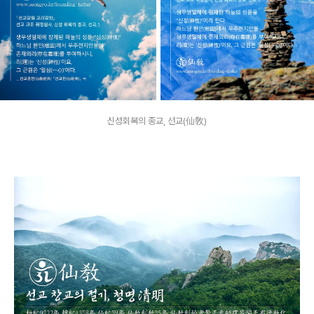
신성회복의 종교, 선교(仙敎)