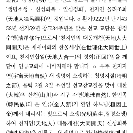
‘생명소생 · 신성회복 · 일심정회’, 천지인 율려조화
(天地人律呂調和)인 것입니다. ○ 환기9222년 단기43
58년 선기59년 창교34주년을 맞은 선교 교단은 청정
수행(淸淨修行)으로써 ‘천지인의 대동개천(天地人大
同開天)은 재세이화의 한울세상(在世理化大同世上)
이요, 천지인합일(天地人合一)의 정회(正回)’임을 깨
닫아 인류교화에 이바지해야 합니다. ○ 우주 천지자
연(宇宙天地自然) 새 생명이 소생하는 청명지절(淸明
之節), 음력 3월 3일 소선일 선교창교절을 맞아 대한
(大韓)의 산천(山川)과 지구 자연(地球自然), 한민족
(韓民族)과 온 인류(全人類)가 환인 하느님(桓因上
帝)께서 내리시는 빛으로써 소생(光明蘇生,광명소생)
하여 천지인(天地人) 대동개천(大同開天) 신성회복
(神性回復)을 이루고, 새 생명으로 찬란(燦爛)하게 빛