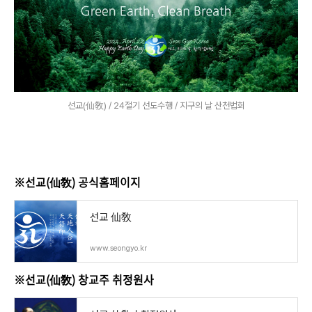
선교(仙敎) / 24절기 선도수행 / 지구의 날 산천법회
※선교(仙敎) 공식홈페이지
선교 仙敎
www.seongyo.kr
※선교(仙敎) 창교주 취정원사