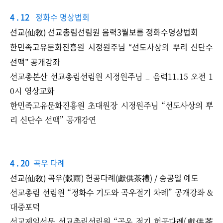
4 . 12
정화수 명상법회
선교(仙敎) 선교총림선림원 음력3월보름 정화수명상법회
한민족고유문화진흥원 시정원주님 “선도사상의 뿌리 신단수
선맥” 공개강좌​
선교총본산 선교총림선림원 시정원주님 _ 음력11.15 오전 1
0시 영상교화
한민족고유문화진흥원 초대원장 시정원주님 “선도사상의 뿌
리 신단수 선맥” 공개강연 ​
4 . 20
곡우 다례
선교(仙敎) 곡우(穀雨) 헌공다례(獻供茶禮) / 승공일 예도
선교총림 선림원 “정화수 기도와 곡우절기 차례” 공개강좌 &
대중포덕
선교제일선문 선교총림선림원 ​“곡우 절기 헌공다례(獻供茶