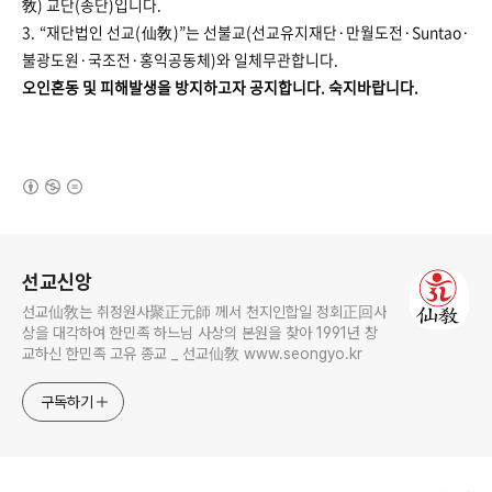
敎) 교단(종단)입니다.
3. “재단법인 선교(仙敎)”는 선불교(선교유지재단·만월도전·Suntao·
불광도원·국조전·홍익공동체)와 일체무관합니다.
오인혼동 및 피해발생을 방지하고자 공지합니다. ​​​​숙지바랍니다.
(새창열림)
로그 정보
선교신앙
선교仙敎는 취정원사聚正元師 께서 천지인합일 정회正回사
상을 대각하여 한민족 하느님 사상의 본원을 찾아 1991년 창
교하신 한민족 고유 종교 _ 선교仙敎 www.seongyo.kr
구독하기