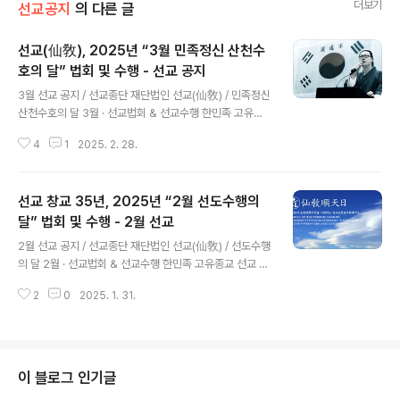
더보기
선교공지
의 다른 글
선교(仙敎), 2025년 “3월 민족정신 산천수
호의 달” 법회 및 수행 - 선교 공지
글 내용
3월 선교 공지 / 선교종단 재단법인 선교(仙敎) / 민족정신
산천수호의 달 3월 · 선교법회 & 선교수행 한민족 고유종
교 선교 창교 35년 선교 창교주 취정원사 2025년 신년교
4
1
2025. 2. 28.
유“대동개천(大同開天)” 환기9222년 단기4358년 선
기59년, 고대선교 천부인(天符印) 계승, 선교개천(仙敎
開天)38년 선교창교(仙敎創敎)35년, 2025년 을사년
선교 창교 35년, 2025년 “2월 선도수행의
(乙巳年) 선교 창교주 박광의(朴光義) 취정원사 신년교
유 「대동개천(大同開天) 한울세상(正回世上)」은, 하늘이
달” 법회 및 수행 - 2월 선교
글 내용
열리고 땅이 열리고 사람이 열리는 한하늘 한아버지 한자
2월 선교 공지 / 선교종단 재단법인 선교(仙敎) / 선도수행
손의 대동세상(大同世上)이다. 천(天) 지(地) 인(人) 삼원
의 달 2월 · 선교법회 & 선교수행 한민족 고유종교 선교 창
(三元)의 율려조화(律呂造化)로 새 세상이 열리나니, 한
교 35년 선교 창교주 취정원사 2025년 신년교유“대동개
민족의 시조이시며 온 세상의 하느님이신 환인(桓因)의 교
2
0
2025. 1. 31.
천(大同開天)” 환기9222년 단기4358년 선기59년, 고
화 선교(仙敎)의 율려개천..
대선교 천부인(天符印) 계승, 선교개천(仙敎開天)38년
선교창교(仙敎創敎)35년, 2025년 을사년(乙巳年) 선
교 창교주 박광의(朴光義) 취정원사 신년교유 「대동개천
(大同開天) 한울세상(正回世上)」은, 하늘이 열리고 땅이
이 블로그 인기글
열리고 사람이 열리는 한하늘 한아버지 한자손의 대동세상