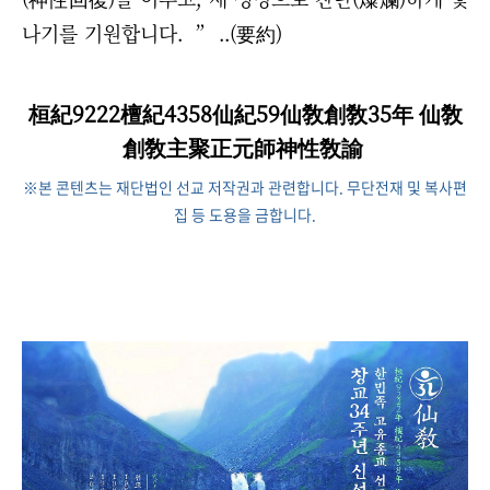
나기를 기원합니다. ” ..(要約)
桓紀9222檀紀4358仙紀59仙敎創敎35年 仙敎
創敎主聚正元師神性敎諭
※본 콘텐츠는 재단법인 선교 저작권과 관련합니다. 무단전재 및 복사편
집 등 도용을 금합니다.