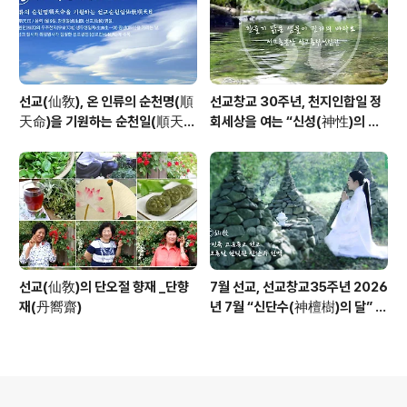
선교(仙敎), 온 인류의 순천명(順
선교창교 30주년, 천지인합일 정
天命)을 기원하는 순천일(順天
회세상을 여는 “신성(神性)의 물
日) 기념법회 / “1.9 인류의 날” 제
결” _ 선교 창교주 취정원사님의
정반포
“신성회복과 청정수행” 교유를 생
각하며
선교(仙敎)의 단오절 향재 _단향
7월 선교, 선교창교35주년 2026
재(丹嚮齋)
년 7월 “신단수(神檀樹)의 달” 선
교 법회 및 수행
의안내