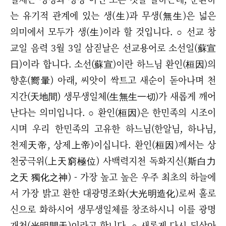
는 유기적 관계에 있는 생(生)과 무생(無生)은 넓은
의미에서 모두가 생(生)이라 할 것입니다. ○ 선교 창
교일 음력 3월 3일 삼짇날은 선교용어로 소선일(蘇宣
日)이라 합니다. 소선(蘇宣)이란 하느님 환인(桓因)의
향훈(嚮暈) 아래, 씨앗이 싹트고 새순이 돋아나며 천
지간(天地間) 생무생일체(生無生一切)가 새롭게 깨어
난다는 의미입니다. ○ 환인(桓因)은 한민족의 시조이
시며 우리 한민족의 고유한 하느님(한알님, 하나님,
천제天帝, 상제上帝)이십니다. 환인(桓因)께서는 상
천궁극위(上天窮極位) 사백력지천 독화지신(斯白力
之天 獨化之神) - 가장 높고 높은 우주 최초의 하늘에
서 가장 밝고 환한 대광명조화(大光明造化)로써 홀로
신으로 화하시어 생무생일체를 창조하시니 이를 광명
개천(光明開天)이라고 합니다. ○ 새롭게 다시 되살아