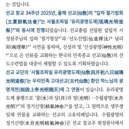
는 것입니다.
선교 창교 34주년 2025년, 올해 선교(仙敎)의 “입하 절기법회
(立夏節氣法會)”는 사월초파일 ‘유리광명도제(琉璃光明道
祭)*’와 동시에 진행
되었습니다. 선교총림 선림원 설립자 시
정원주님의 입하 ‘절기명상*’과 ‘선도선법(仙道禪法)* 남리
화(南理華)*’ 시연을 통하여, 신성의 빛 ‘신성광명(神性光明)
*’으로 온 인류를 교화하는 한국의 민족종교 선교(仙敎)의 선
도수련법을 대중이 체험할 수 있도록 기획하였습니다.
선교 교단의 ‘사월초파일 유리광명도제(仙敎四月初八日琉璃
光明道祭)’는 우리민족 고대선교(古代仙敎) 환인 하느님의 광
명개천(桓因上帝光明開天)에 그 연원
이 있습니다. 유리광명
도제 봉행으로 ‘물(水)과 달(月)과 빛(光明) - 수월광명(水月
光明)*’의 정기신명(精氣神命)*을 얻고, 그 원력으로 생무생
일체 만물을 교화하는 선교의 고유의례입니다. 수월광명의
정기신명(水月光明精氣神命)은 선교 창교주 취정원사께서