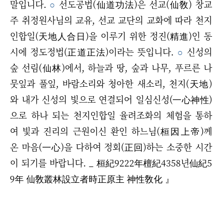
말입니다.
○
선도공법(仙道功法)은 선교(仙敎) 창교
주 취정원사님의 교유, 선교 교단의 교화에 따라 천지
인합일(天地人合日)을 이루기 위한 정진(精進)인 동
시에 정도정법(正道正法)이라는 뜻입니다.
○
신성의
숲 선림(仙林)에서, 하늘과 땅, 숲과 나무, 푸르른 나
뭇잎과 풀잎, 바람소리와 청아한 새소리, 천지(天地)
와 내가 신성의 빛으로 연결되어 일심신성(一心神性)
으로 하나 되는 천지인합일 율려조화의 체험을 통하
여 빛과 진리의 근원이신 환인 하느님(桓因上帝)께
온 마음(一心)을 다하여 정회(正回)하는 소중한 시간
이 되기를 바랍니다. _ 桓紀9222年檀紀4358년仙紀5
9年 仙敎叢林設立者時正原主 神性敎化 』