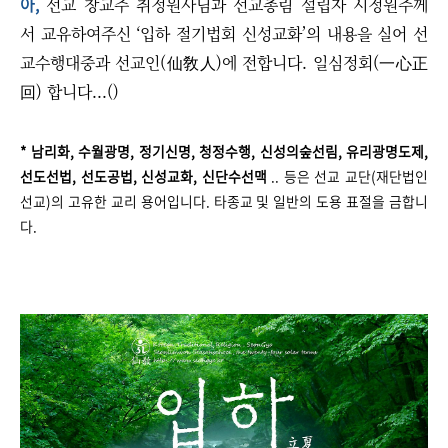
아,
선교 창교주 취정원사님과 선교총림 설립자 시정원주께
서 교유하여주신 ‘입하 절기법회 신성교화’의 내용을 실어 선
교수행대중과 선교인(仙敎人)에 전합니다. 일심정회(一心正
回) 합니다...()
* 남리화, 수월광명, 정기신명, 청정수행, 신성의숲선림, 유리광명도제,
선도선법, 선도공법, 신성교화, 신단수선맥
.. 등은 선교 교단(재단법인
선교)의 고유한 교리 용어입니다. 타종교 및 일반의 도용 표절을 금합니
다.