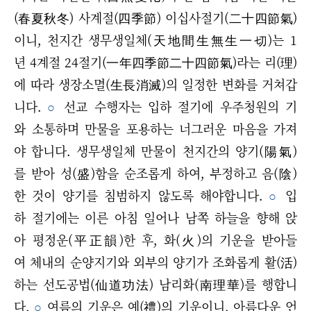
(春夏秋冬) 사계절(四季節) 이십사절기(二十四節氣)
이니, 천지간 생무생일체(天地間生無生一切)는 1
년 4계절 24절기(一年四季節二十四節氣)라는 리(理)
에 따라 생장소멸(生長消滅)의 일정한 변화를 거쳐갑
니다.
○
선교 수행자는 입하 절기에 우주청원의 기
와 소통하며 만물을 포용하는 너그러운 마음을 가져
야 합니다. 생무생일체 만물이 천지간의 양기(陽氣)
를 받아 성(盛)함을 순조롭게 하여, 부정하고 음(陰)
한 것이 양기를 침범하지 않도록 해야합니다.
○
입
하 절기에는 이른 아침 일어나 남쪽 하늘을 향해 앉
아 평정운(平正韻)한 후, 화(火)의 기운을 받아들
여 체내의 순양지기와 외부의 양기가 조화롭게 활(活)
하는 선도공법(仙道功法) 남리화(南理華)를 행합니
다.
○
여름의 기운은 예(禮)의 기운이니, 아름다운 언