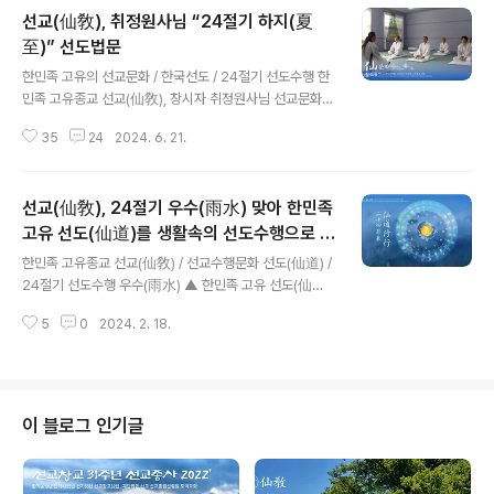
선교(仙敎), 취정원사님 “24절기 하지(夏
至)” 선도법문
글 내용
한민족 고유의 선교문화 / 한국선도 / 24절기 선도수행 한
민족 고유종교 선교(仙敎), 창시자 취정원사님 선교문화원
· 仙문화 강좌“24절기 하지(夏至)” 생활속의 선도수행 법
35
24
2024. 6. 21.
문 ※본 콘텐츠는 선교 창시자 취정원사님의 절기법문으로,
재단법인선교 산하 선교총림선림원 [선교문화원] 저작권
과 관련합니다. 무단전재 및 복사편집을 금합니다. [작성 :
선교(仙敎), 24절기 우수(雨水) 맞아 한민족
선림원절기학교] “ 24절기 하지(夏至)의 신성광명 인류교
화선교수행대중이 24절기 하지(夏至)를 맞아 환인하느님
고유 선도(仙道)를 생활속의 선도수행으로 대
글 내용
(桓因上帝)께서 내리시는 신성광명(神性光明)의 향훈아
중교화
한민족 고유종교 선교(仙敎) / 선교수행문화 선도(仙道) /
래, 천지인합일 승선(天地人合一昇仙)의 선도(仙道)를
24절기 선도수행 우수(雨水) ▲ 한민족 고유 선도(仙道)
닦으며, 생무생일체 인류를 교화(敎化)하기를 기원한다.
/ 24절기 선도수행 / 우수(雨水) ▲ 한민족 고유 선도(仙
하지(夏至)의 선도공법 천지율(天地律) 천지간(天地間)
5
0
2024. 2. 18.
道) / 선교 창교주 취정원사님 선도법문 / "소생진(蘇生
율려(律呂) 조화(調和)로 여름이..
振), 우수(雨水) 절기 교유" _ 우수에 소생진(蘇生振)을
행해 천지각성(天地角聲) 율려(律呂)에 순응하니, 우수
일(雨水日) 우수시(雨水時)에 시작하여 경칩 전까지 매
일 자시(子時)에 수행하라. 동풍(東風)이 불어와 산천(産
이 블로그 인기글
川)에 봄비(春雨) 내리듯 유연하게 일어나 앉아 평정운(評
正韻)하고 인어수인(人於手印)하여 궐음활생(厥陰活
生)하니, 만물이 소생(蘇生)하듯 정기를 진작(振作)하여