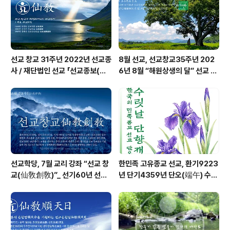
목인간생(木仁肝生)하고, 하늘을 응시함에 청안(淸眼)의
순기(純氣)를 심중(心中..
선교 창교 31주년 2022년 선교종
8월 선교, 선교창교35주년 202
사 / 재단법인 선교 「선교종보(仙
6년 8월 “해원상생의 달” 선교 법
敎宗譜)」 편찬
회 및 수행
선교학당, 7월 교리 강좌 “선교 창
한민족 고유종교 선교, 환기9223
교(仙敎創敎)”_ 선기60년 선교
년 단기4359년 단오(端午) 수릿
창교36년 열린학당
날 제천의식 성료 _ 창교주 취정원
사님 신성교화법문