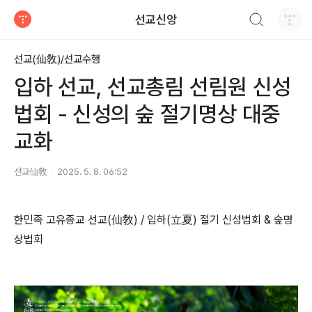
검색하기
선교신앙
티스토리
선교(仙敎)/선교수행
입하 선교, 선교총림 선림원 신성
법회 - 신성의 숲 절기명상 대중
교화
선교仙敎
2025. 5. 8. 06:52
한민족 고유종교 선교(仙敎) / 입하(立夏) 절기 신성법회 & 숲명
상법회