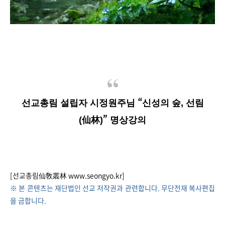
“
선교총림 설립자 시정원주님
신성의 숲, 선림
”
(仙林)
명상강의
[선교총림仙敎叢林 www.seongyo.kr
]
※ 본 콘텐츠는 재단법인 선교 저작권과 관련합니다. 무단전재 복사편집
을 금합니다.​