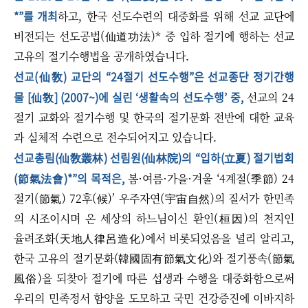
*”를 개최
하고, 한국 선도수련의 대중화를 위해 선교 교단에
비전되는 선도공법(仙道功法)* 중 입하 절기에 행하는 선교
고유의 절기수행법을 공개하였습니다.​
선교(仙敎) 교단의 “24절기 선도수행”은 선교종단 정기간행
물 [仙敎] (2007~)에 실린 ‘생활속의 선도수행’ 중,
선교의 24
절기 교화와 절기수행 및 한국의 절기문화 전반에 대한 교육
과 실체적 수련으로 전수되어지고 있습니다.
선교총림(仙敎叢林) 선림원(仙林院)의 “입하(立夏) 절기법회
(節氣法會)*”의 목적은,
봄·여름·가을·겨울 ‘4계절(季節) 24
절기(節氣) 72후(候)’ 우주자연(宇宙自然)의 질서가 한민족
의 시조이시며 온 세상의 하느님이신 환인(桓因)의 천지인
율려조화(天地人律呂造化)에서 비롯되었음을 널리 알리고,
한국 고유의 절기문화(韓國固有節氣文化)와 절기풍속(節氣
風俗)을 되찾아 절기에 따른 섭생과 수행을 대중화함으로써
우리의 민족정서 함양을 도모하고 국민 건강증진에 이바지하