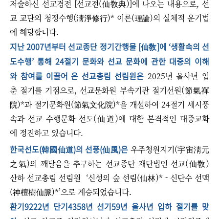
저술하신 선교경전 [선교전(仙敎典)]에 나오는 내용으로, 선
교 교단의 청정수행(淸淨修行)* 이론(理論)의 실체적 운기법
에 해당합니다.
지난 2007년부터 선교종단 정기간행물 [仙敎]에 ‘생활속의 선
도수행’ 통해 24절기 문화와 선교 문화에 관한 대중의 이해
와 참여를 이끌어 온 선교총림 선림원은
2025년 을사년 입
춘 절기를 기점으로, 선교문화원 부속기관 절기선원(節氣禪
院)*과 절기문화원(節氣文化院)*을 개설하여 24절기 세시풍
속과 선교 수행문화 선도(仙道)에 대한 본격적인 대중교화
에 정진하고 있습니다.
한국선도(韓國仙道)의 선풍(仙風)은
우주청원지기(宇宙淸元
之氣)의 깨달음을 추구하는 선교종단 재단법인 선교(仙敎)
산하 선교총림 선림원 ‘신성의 숲 선림(仙林)* - 신단수 선맥
(神檀樹仙脈)*’으로 계승되었습니다.
환기9222년 단기4358년 선기59년 을사년 입하 절기를 맞