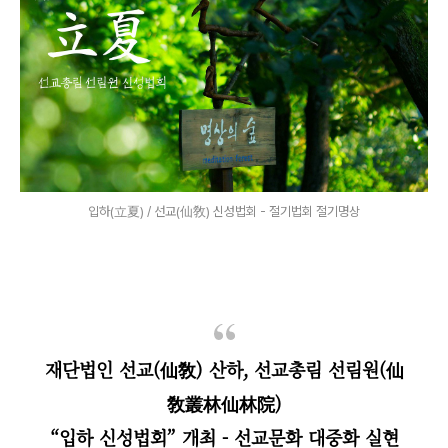
입하(立夏) / 선교(仙敎) 신성법회 - 절기법회 절기명상
재단법인 선교(仙敎) 산하, 선교총림 선림원(仙
敎叢林仙林院)
“
입하 신성법회
”
개최 - 선교문화 대중화 실현