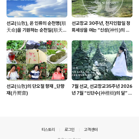
선교(仙敎), 온 인류의 순천명(順
선교창교 30주년, 천지인합일 정
天命)을 기원하는 순천일(順天
회세상을 여는 “신성(神性)의 물
日) 기념법회 / “1.9 인류의 날” 제
결” _ 선교 창교주 취정원사님의
정반포
“신성회복과 청정수행” 교유를 생
각하며
선교(仙敎)의 단오절 향재 _단향
7월 선교, 선교창교35주년 2026
재(丹嚮齋)
년 7월 “신단수(神檀樹)의 달” 선
교 법회 및 수행
의안내
티스토리
로그인
고객센터