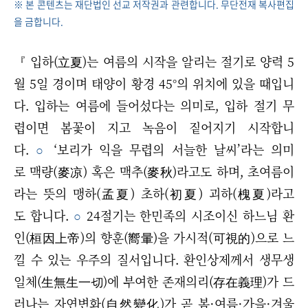
※ 본 콘텐츠는 재단법인 선교 저작권과 관련합니다. 무단전재 복사편집
을 금합니다.
『 입하(立夏)는 여름의 시작을 알리는 절기로 양력 5
월 5일 경이며 태양이 황경 45°의 위치에 있을 때입니
다. 입하는 여름에 들어섰다는 의미로, 입하 절기 무
렵이면 봄꽃이 지고 녹음이 짙어지기 시작합니
다.
○
‘보리가 익을 무렵의 서늘한 날씨’라는 의미
로 맥량(麥凉) 혹은 맥추(麥秋)라고도 하며, 초여름이
라는 뜻의 맹하(孟夏) 초하(初夏) 괴하(槐夏)라고
도 합니다.
○
24절기는 한민족의 시조이신 하느님 환
인(桓因上帝)의 향훈(嚮暈)을 가시적(可視的)으로 느
낄 수 있는 우주의 질서입니다. 환인상제께서 생무생
일체(生無生一切)에 부여한 존재의리(存在義理)가 드
러나는 자연변화(自然變化)가 곧 봄·여름·가을·겨울