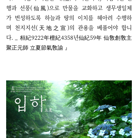
행과 선풍(仙風)으로 만물을 교화하고 생무생일체
가 번성하도록 하늘과 땅의 이치를 헤아려 수행하
며 천지지선(天地之宣)의 관용을 베풀어야 합니
다. _ 桓紀9222年檀紀4358년仙紀59年 仙敎創敎主
聚正元師 立夏節氣敎諭 』