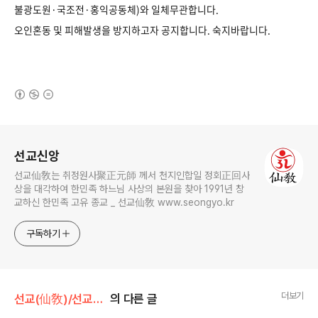
불광도원·국조전·홍익공동체)와 일체무관합니다.
오인혼동 및 피해발생을 방지하고자 공지합니다. 숙지바랍니다.
(새창열림)
로그 정보
선교신앙
선교仙敎는 취정원사聚正元師 께서 천지인합일 정회正回사
상을 대각하여 한민족 하느님 사상의 본원을 찾아 1991년 창
교하신 한민족 고유 종교 _ 선교仙敎 www.seongyo.kr
구독하기
더보기
선교(仙敎)/선교수행
의 다른 글