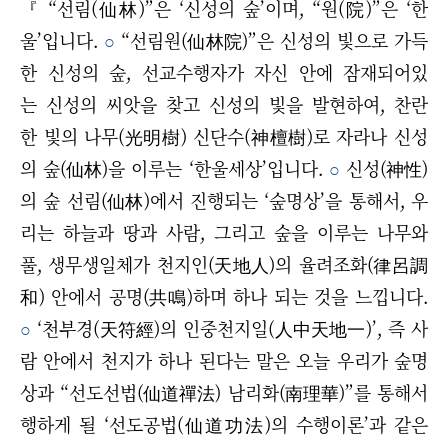
『 “선림(仙林)”은 ‘신성의 숲’이며, “원(院)”은 ‘한
울’입니다.
○
“선림원(仙林院)”은 신성의 빛으로 가득
한 신성의 숲, 선교수행자가 자신 안에 잠재되어있
는 신성의 씨앗을 찾고 신성의 빛을 발현하여, 찬란
한 빛의 나무(光明樹) 신단수(神檀樹)로 자라나 신성
의 숲(仙林)을 이루는 ‘한울세상’입니다.
○
신성(神性)
의 숲 선림(仙林)에서 진행되는 ‘숲명상’을 통해서, 우
리는 하늘과 땅과 사람, 그리고 숲을 이루는 나무와
풀, 생무생일체가 천지인(天地人)의 율려조화(律呂調
和) 안에서 공명(共鳴)하며 하나 되는 것을 느낍니다.
○
‘천부경(天符經)의 인중천지일(人中天地一)’, 즉 사
람 안에서 천지가 하나 된다는 말은 오늘 우리가 숲명
상과 “선도선법(仙道禪法) 남리화(南理華)”를 통해서
행하게 될 ‘선도공법(仙道功法)의 수행이론’과 같은