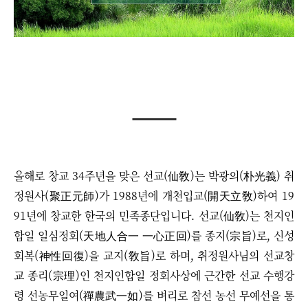
올해로 창교 34주년을 맞은 선교(仙敎)는 박광의(朴光義) 취
정원사(聚正元師)가 1988년에 개천입교(開天立敎)하여 19
91년에 창교한 한국의 민족종단입니다. 선교(仙敎)는 천지인
합일 일심정회(天地人合一 一心正回)를 종지(宗旨)로, 신성
회복(神性回復)을 교지(敎旨)로 하며, 취정원사님의 선교창
교 종리(宗理)인 천지인합일 정회사상에 근간한 선교 수행강
령 선농무일여(禪農武一如)를 벼리로 참선 농선 무예선을 통