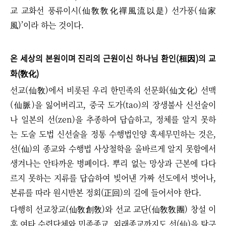
교 교화선 풍류이시(仙敎敎化禪風流以是) 선가풍(仙家
風)’이라 하는 것이다.
온 세상의 본원이며 진리의 근원이신 하나님 환인(桓因)의 교
화(敎化)
선교(仙敎)에서 비롯된 우리 한민족의 선문화(仙文化) 선맥
(仙脈)을 잃어버리고, 중국 도가(tao)의 장생불사 신선술이
나 일본의 선(zen)을 추종하여 답습하고, 정체를 알지 못하
는 도술 도법 신선술을 정통 수행법인양 혹세무민하는 것은,
선(仙)의 종교와 수행법 사상철학을 올바르게 알지 못함에서
생겨나는 안타까운 병폐이다. 뿌리 없는 망상과 근본에 다다
르지 못하는 지류를 답습하여 빚어낸 가짜 선도에서 벗어나,
본류를 따라 원시반본 정회(正回)의 길에 들어서야 한다.
다행히 선교창교(仙敎創敎)와 선교 교단(仙敎敎團) 창설 이
후 여타 수련단체와 민족종교, 외래종교까지도 선(仙)을 탐구