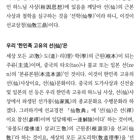
인 하느님 사상(桓因思想)에 있음을 깨달아 선(仙)의 근본
사상과 철학을 심구하는 것을 ‘선학(仙學)’이라 하니, 이것이
선교삼정(仙敎三鼎)이다.
우리 ‘한민족 고유의 선(仙)’은
세상 모든 교(敎)·도(道)·리(理)·학(學)의 근원(根本)이 되는
주류(主流)이며, 중국의 타오(tao)나 불교 또는 일본 선(ze
n)의 ‘본류본원(本流本源)’인 것이다. 이것이 한민족 고유의
선(仙)사상이요, 선(仙)문화이다. 중국의 도가사상과 신선술
및 일본의 선 등은 우리 한민족 고유의 하느님 사상, 선(仙)사
상에서 파생된 선가풍(仙家風)의 종교문화요 수행문화라 하
겠다. 그러하기에 선교경전 『仙敎典』에 ‘선(仙)은 선(禪)
이요 참선(參禪)이며 일달해제(一達解除)이다’ 하는 것이며,
‘유불도(儒佛道) 삼교(三敎)의 근원종(根源宗)을 선교(仙
敎)’라 하는 것이요, 세상의 모든 교도리학(敎道理學)을 ‘선