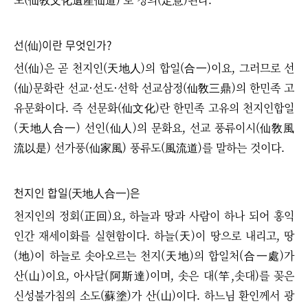
선(仙)이란 무엇인가?
선(仙)은 곧 천지인(天地人)의 합일(合一)이요, 그러므로 선
(仙)문화란 선교·선도·선학 선교삼정(仙敎三鼎)의 한민족 고
유문화이다. 즉 선문화(仙文化)란 한민족 고유의 천지인합일
(天地人合一) 선인(仙人)의 문화요, 선교 풍류이시(仙敎風
流以是) 선가풍(仙家風) 풍류도(風流道)를 말하는 것이다.
천지인 합일
(天地人合一)
은
천지인의 정회(正回)요, 하늘과 땅과 사람이 하나 되어 홍익
인간 재세이화를 실현함이다.
하늘(天)이 땅으로 내리고, 땅
(地)이 하늘로 솟아오르는 천지(天地)의 합일처(合一處)가
산(山)이요, 아사달(阿斯達)이며, 솟은 대(竿,솟대)를 꽂은
신성불가침의 소도(蘇塗)가 산(山)이다. 하느님 환인께서 광