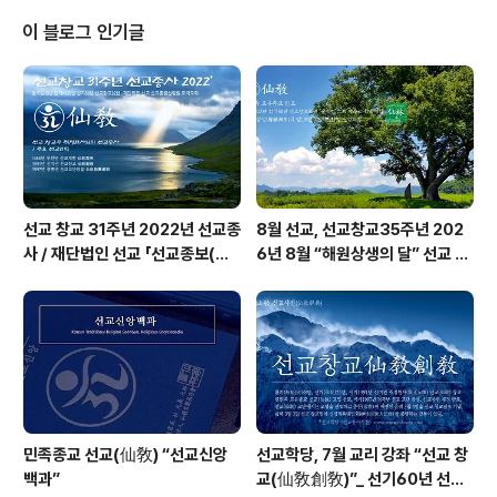
주 취정원사님 「을사년(乙巳年) 백일안거(百日安居) 교
유문(敎喩文)」 - 선교중앙종무원 포선 ※ 선교 정기간행물
이 블로그 인기글
“仙敎” 특별호 『정화수기도』 - 선교총림 시정원주님 [선
교의례집] 1권 ※ 환기 9222년 을사년, 선교(仙敎) 교단의
백일안거 여름수행은 재단법인 선교에서 반포한 취정원사
님의 「을사년(乙巳年) 백일안거(百日安居) 교유문(敎喩
文)」에 근거하여..
선교 창교 31주년 2022년 선교종
8월 선교, 선교창교35주년 202
사 / 재단법인 선교 「선교종보(仙
6년 8월 “해원상생의 달” 선교 법
敎宗譜)」 편찬
회 및 수행
민족종교 선교(仙敎) “선교신앙
선교학당, 7월 교리 강좌 “선교 창
백과”
교(仙敎創敎)”_ 선기60년 선교