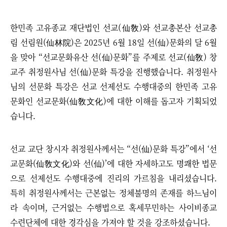
한민족 고유종교 재단법인 선교(仙敎)와 선교총본산 선교총
림 선림원(仙林院)은 2025년 6월 18일 선(仙)문화의 달 6월
을 맞아 “​선교문화유산 선(仙)문화”를 주제로 선교(仙敎) 창
교주 취정원사님 선(仙)문화 특강을 진행했습니다.
취정원사
님의 선문화 특강은 선교 선제선도 수행대중의 한민족 고유
문화인 선교문화(仙敎文化)에 대한 이해를 돕고자 기획되었
습니다.
선교 교단 창시자 취정원사께서는
“​
선(仙)문화 특강
”
에서
‘
선
교문화(仙敎文化)와 선(仙)
’
에 대한 자세하고도 명쾌한 법문
으로 선제선도 수행대중에 진리의 가르침을 내리셨습니다.
특히 취정원사께서는 근본없는 정체불명의 존재를 하느님이
라 속이며, 근거없는 수행법으로 혹세무민하는 사이비종교
수련단체에 대한 경각심을 가져야 할 것을 강조하셨습니다.