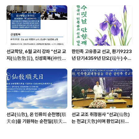
창교36년 열린학당
선교학당, 6월 교리 강좌 “선교 교
한민족 고유종교 선교, 환기9223
지(仙敎敎旨), 신성회복(神性回
년 단기4359년 단오(端午) 수릿
復)”_ 선기60년 선교창교36년
날 제천의식 성료 _ 창교주 취정원
열린학당
사님 신성교화법문
선교(仙敎), 온 인류의 순천명(順
선교 교조 취정원사 “선교(仙敎)
天命)을 기원하는 순천일(順天
는 천교(天敎)이며 환인교(桓因
日) 기념법회 / “1.9 인류의 날” 제
敎)이다” - 「선교학」강론
정반포