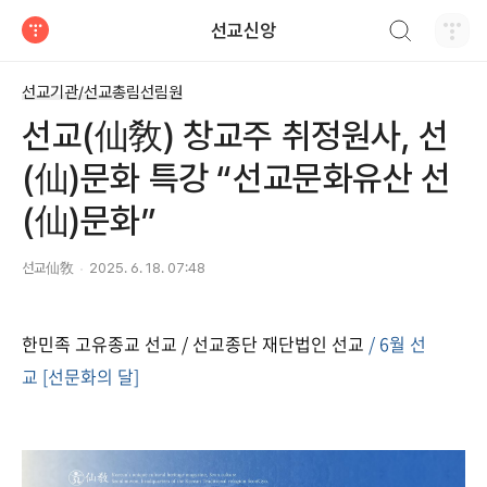
검색하기
선교신앙
티스토리
선교기관/선교총림선림원
선교(仙敎) 창교주 취정원사, 선
(仙)문화 특강 “​선교문화유산 선
(仙)문화”
선교仙敎
2025. 6. 18. 07:48
한민족 고유종교 선교 / 선교종단 재단법인 선교
/ 6월 선
교 [선문화의 달]