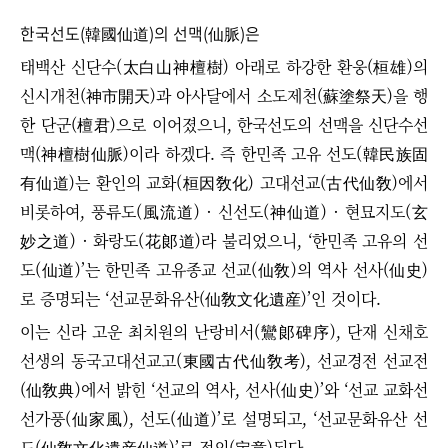
한국선도(韓國仙道)의 선맥(仙脈)은
태백산 신단수(太白山神檀樹) 아래로 하강한 환웅(桓雄)의
신시개천(神市開天)과 아사달에서 소도제천(蘇塗祭天)을 행
한 단군(檀君)으로 이어졌으니, 한국선도의 선맥을 신단수선
맥(神檀樹仙脈)이라 하겠다. 즉 한민족 고유 선도(韓民族固
有仙道)는 환인의 교화(桓因敎化) 고대선교(古代仙敎)에서
비롯하여, 풍류도(風流道) · 신선도(神仙道) · 현묘지도(玄
妙之道) · 화랑도(花郞道)라 불리었으니, ‘한민족 고유의 선
도(仙道)’는 한민족 고유종교 선교(仙敎)의 역사 선사(仙史)
로 증명되는 ‘선교문화유산(仙敎文化遺産)’인 것이다.
이는 신라 고운 최치원의 난랑비서(鸞郞碑序), 단재 신채호
선생의 동국고대선교고(東國古代仙敎考), 선교경전 선교전
(仙敎典)에서 밝힌 ‘선교의 역사, 선사(仙史)’와 ‘선교 교화선
선가풍(仙家風), 선도(仙道)’로 설명되고, ‘선교문화유산 선
도(仙敎文化遺産仙道)’로 정의(定意)된다.​