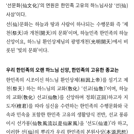
‘선문화(仙文化)’의 연원은
한민족 고유의 하느님사상 ‘선(仙)
사상’이다.
선(仙)문화는 하늘과 땅과 사람이 하나되는 수행문화 즉 ‘제
천(祭天)과 개천(開天)의 문화’이며, 하늘민족 한민족의 하늘
신앙이요, 하느님 환인상제님의 광명개천(光明開天)에서 비
롯된 ‘빛의 문화’이다.
우리 한민족의 오랜 하느님 신앙, 한민족의 고유한 종교는
한민족의 시조이신 하느님 환인상제(桓因上帝)를 섬기고 제
천(祭天) 하는 하느님의 교화(敎化) ‘선교(仙敎)’이며, 하늘
의 교화(敎化) 선교(仙敎)를 신앙하며 정회(正回)하고자 지
도자(檀君)를 따라 심신을 수련하는 한민족의 수행문화와 국
속과 민속을 포함한 한민족 고유의 생활양식 전반, 선교 풍류
이시 선가풍(仙敎風流以是仙家風)을 ‘선도(仙道)’라 하고,
이러한 선(仙)의 뿌리가 우리 한민족의 본원사상(本源思想)