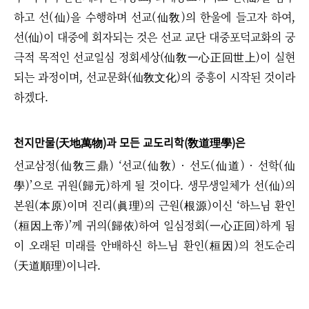
하고 선(仙)을 수행하며 선교(仙敎)의 한울에 들고자 하여,
선(仙)이 대중에 회자되는 것은 선교 교단 대중포덕교화의 궁
극적 목적인 선교일심 정회세상(仙敎一心正回世上)이 실현
되는 과정이며, 선교문화(仙敎文化)의 중흥이 시작된 것이라
하겠다.
천지만물(天地萬物)과 모든 교도리학(敎道理學)은
선교삼정(仙敎三鼎) ‘선교(仙敎) · 선도(仙道)
·
선학(仙
學)’으로 귀원(歸元)하게 될 것이다. 생무생일체가 선(仙)의
본원(本原)이며 진리(眞理)의 근원(根源)이신 ‘하느님 환인
(桓因上帝)’께 귀의(歸依)하여 일심정회(一心正回)하게 됨
이 오래된 미래를 안배하신 하느님 환인(桓因)의 천도순리
(天道順理)이니라.