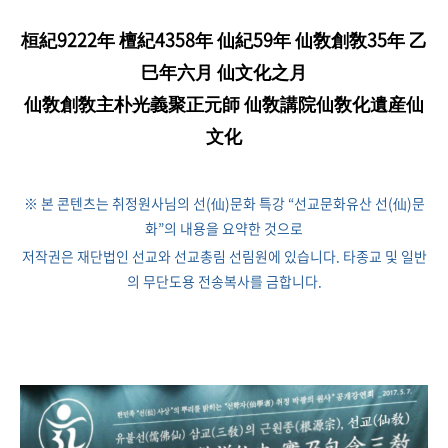
桓紀9222年 檀紀4358年 仙紀59年 仙敎創敎35年 乙
巳年六月 仙文化之月
仙敎創敎主朴光義聚正元師 仙敎講院仙敎化遺産仙
文化
※ 본 콘텐츠는 취정원사님의 선(仙)문화 특강 “​선교문화유산 선(仙)문
화”의 내용을 요약한 것으로
저작권은 재단법인 선교와 선교총림 선림원에 있습니다. 타종교 및 일반
의 무단도용 전송복사를 금합니다.