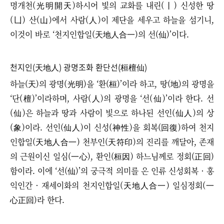
명개천(光明開天)하시어 빛의 교화를 내린(丨) 신성한 땅
(凵) 산(山)에서 사람(人)이 제단을 세우고 하늘을 섬기니,
이것이 바로 ‘천지인합일(天地人合一)의 선(仙)’이다.
천지인(天地人) 광명조화 환단선(桓檀仙)
하늘(天)의 광명(光明)을 ‘환(桓)’이라 하고, 땅(地)의 광명을
‘단(檀)’이라하며, 사람(人)의 광명을 ‘선(仙)’이라 한다.
선
(仙)은 하늘과 땅과 사람이 빛으로 하나된 선인(仙人)의 상
(象)이라. 선인(仙人)이 신성(神性)을 회복(回復)하여 천지
인합일(天地人合一) 천부인(天符印)의 진리를 깨달아, 존재
의 근원이신 일심(一心), 환인(桓因) 하느님께로 정회(正回)
함이라. 이에 ‘선(仙)’의 궁극적 의미를 온 인류 신성회복 · 홍
익인간 · 재세이화의 천지인합일(天地人合一) 일심정회(一
心正回)라 한다.