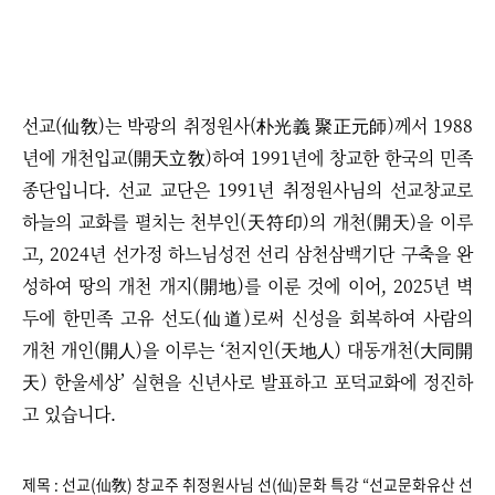
선교(仙敎)는 박광의 취정원사(朴光義 聚正元師)께서 1988
년에 개천입교(開天立敎)하여 1991년에 창교한 한국의 민족
종단입니다. 선교 교단은 1991년 취정원사님의 선교창교로
하늘의 교화를 펼치는 천부인(天符印)의 개천(開天)을 이루
고, 2024년 선가정 하느님성전 선리 삼천삼백기단 구축을 완
성하여 땅의 개천 개지(開地)를 이룬 것에 이어, 2025년 벽
두에 한민족 고유 선도(仙道)로써 신성을 회복하여 사람의
개천 개인(開人)을 이루는 ‘천지인(天地人) 대동개천(大同開
天) 한울세상’ 실현을 신년사로 발표하고 포덕교화에 정진하
고 있습니다.
제목 : 선교(仙敎) 창교주 취정원사님 선(仙)문화 특강 “​선교문화유산 선