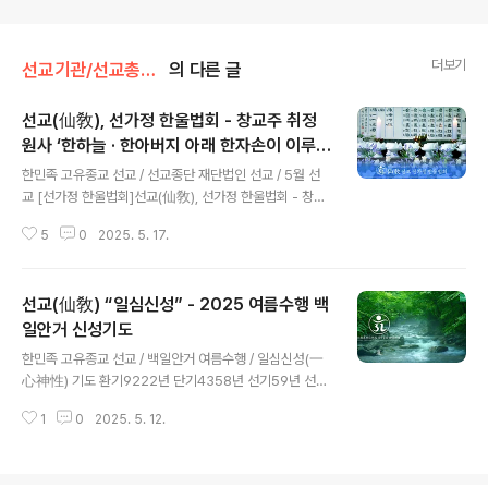
더보기
선교기관/선교총림선림원
의 다른 글
선교(仙敎), 선가정 한울법회 - 창교주 취정
원사 ‘한하늘 · 한아버지 아래 한자손이 이루는
글 내용
한울세상’ 강연 개최
한민족 고유종교 선교 / 선교종단 재단법인 선교 / 5월 선
교 [선가정 한울법회]선교(仙敎), 선가정 한울법회 - 창교
주 취정원사 ‘한하늘 · 한아버지 아래 한자손이 이루는 한울
5
0
2025. 5. 17.
세상’ 강연 개최 선교 선가정 한울법회환기9222년 단기4
358년 2025년 선교창교35년 5월 · 선가정의 달 ※202
5년 가정읠 달 5월, 선교 선가정 한울법회 / 언론보도인터
선교(仙敎) “일심신성” - 2025 여름수행 백
뷰365 선교(仙敎), 5월 가정의 달 맞아 “선가정 한울법
회” 개최 (2025.5.16일자) 선교(仙敎), 5월 가정의 달 맞
일안거 신성기도
글 내용
아 '선가정 한울법회' 개최 - 인터뷰365 - 대한민국 인터
한민족 고유종교 선교 / 백일안거 여름수행 / 일심신성(一
넷대상 최우인터뷰365 임성규 기자 = 올해로 창교 34주
心神性) 기도 환기9222년 단기4358년 선기59년 선교
년을 맞은 한민족 고유종교 선교(仙敎) 교단은 5월 15일
창교35년 선교仙敎 · 여름夏수행 · 백일안거신성기도百
가정의 날을 맞아 선교종단 재단법인 선교(仙敎)..
1
0
2025. 5. 12.
日安居神性祈禱 초재일初齋日 / 2025년 5월 9일(陰
4.12) 입재일入齋日 / 2025년 5월 12일(陰4.15) 회향
일回向日 / 2025년 8월 19일(陰閏6.26) ※ 선교 창교