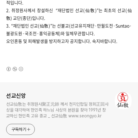
적입니다.
2. 취정원사께서 창설하신 “재단법인 선교(仙敎)”는 최초의 선교(仙
敎) 교단(종단)입니다.
3. “재단법인 선교(仙敎)”는 선불교(선교유지재단·만월도전·Suntao·
불광도원·국조전·홍익공동체)와 일체무관합니다.
오인혼동 및 피해발생을 방지하고자 공지합니다. ​​​​숙지바랍니다.
(새창열림)
로그 정보
선교신앙
선교仙敎는 취정원사聚正元師 께서 천지인합일 정회正回사
상을 대각하여 한민족 하느님 사상의 본원을 찾아 1991년 창
교하신 한민족 고유 종교 _ 선교仙敎 www.seongyo.kr
구독하기