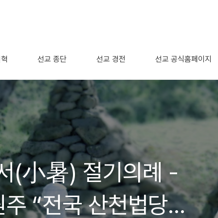
연혁
선교 종단
선교 경전
선교 공식홈페이지
서(小暑) 절기의례 -
주 “​전국 산천법당