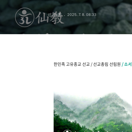
신단수 명상법회
선교仙敎
2025. 7. 8. 08:33
한민족 고유종교 선교 / 선교총림 선림원
/ 소