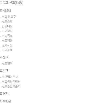
족종교 선교(仙敎)
교(仙敎)
선교 창교주
선교소개
신앙대상
선교종지
선교종표
선교계율
선교사상
선교수행
교창교
선교연혁
교기관
재단법인선교
선교총림선림원
선교종단보존회
교경전
기간행물