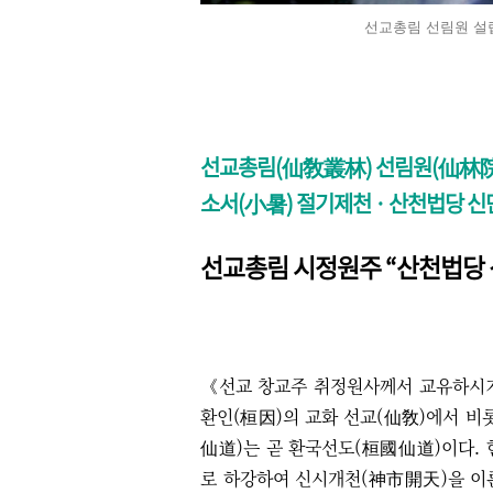
선교총림 선림원 설
선교총림(仙敎叢林) 선림원(仙林院
소서(小暑) 절기제천
· 산천법당 
선교총림 시정원주 “​산천법당
《선교 창교주 취정원사께서 교유하시기를
환인(桓因)의 교화 선교(仙敎)에서 비
仙道)는 곧 환국선도(桓國仙道)이다. 
로 하강하여 신시개천(神市開天)을 이