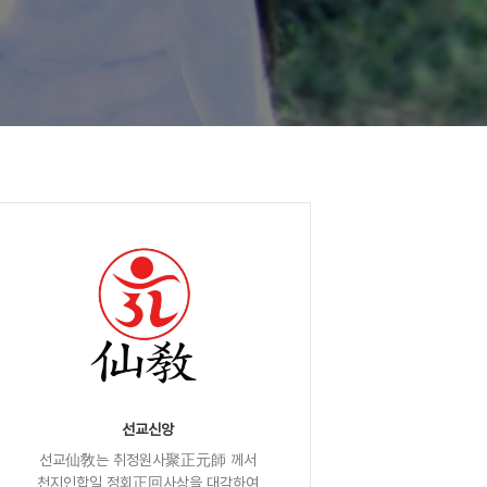
선교신앙
선교仙敎는 취정원사聚正元師 께서
천지인합일 정회正回사상을 대각하여