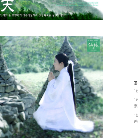
공
“
“
宗
“
반