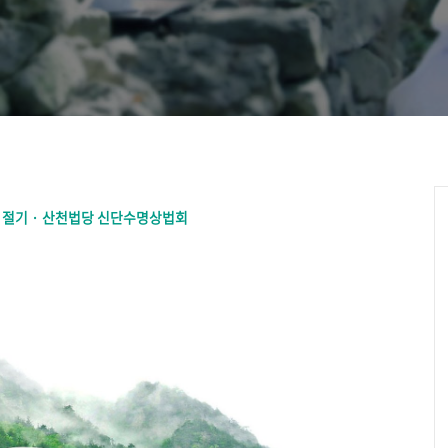
” 집전
서 절기 · 산천법당 신단수명상법회