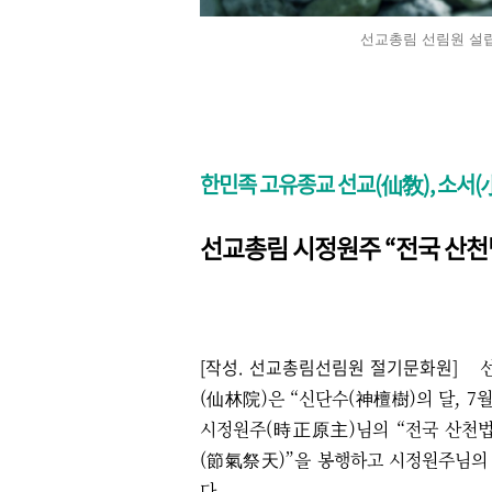
선교총림 선림원 설립
한민족 고유종교 선교(仙敎), 소서(
선교총림 시정원주 “​전국 산
[작성. 선교총림선림원 절기문화원]
선교
(仙林院)은 “신단수(神檀樹)의 달, 
시정원주(時正原主)님의 “​전국 산천
(節氣祭天)
”
을 봉행하고 시정원주님의
다.​