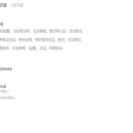
근글
인기글
ag
교仙敎,
선교창교주,
선교총림,
환인하느님,
선교창교,
족종교선교,
환인상제,
재단법인선교,
환인,
선교종단,
정원주,
신성회복,
仙敎,
선교,
취정원사,
chives
tal
day :
sterday :