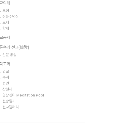
교의례
도성
정화수명상
도제
향재
교공지
론속의 선교(仙敎)
신문 방송
덕교화
입교
수계
법연
산천재
명상센터 Meditation Pool
선방일기
선교갤러리