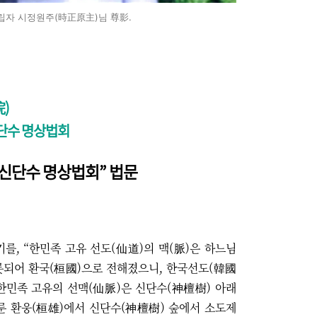
립자 시정원주(時正原主)님 尊影.
)
신단수 명상법회
 신단수 명상법회” 법문
, “한민족 고유 선도(仙道)의 맥(脈)은 하느님
롯되어 환국(桓國)으로 전해졌으니, 한국선도(韓國
한민족 고유의 선맥(仙脈)은 신단수(神檀樹) 아래
룬 환웅(桓雄)에서 신단수(神檀樹) 숲에서 소도제