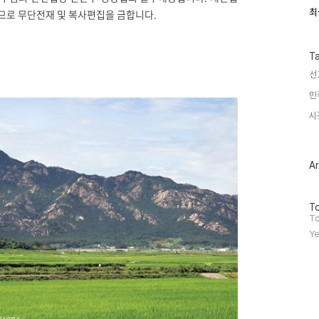
최
최
므로 무단전재 및 복사편집을 금합니다.
근
글
과
인
T
기
선
글
민
시
Ar
방
To
문
To
자
Ye
수