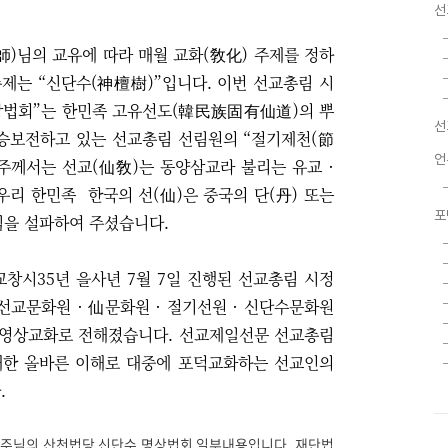
선
)님의 교유에 따라 매월 교화(敎化) 주제를 정하
주제는 “신단수(神檀樹)”입니다. 이번 선교총림 시
상법회
”는
한민족 고유선도(韓民族固有仙道)의 뿌
선
계승보전하고 있는 선교총림 선림원의
“​
절기제천(節
언
원주께서는
선교(仙敎)는 동양삼교라 불리는 유교 ·
 우리 한민족
한국의 선(仙)은 중국의 단(丹) 또는
포
것임을 설파하여 주셨습니다.
선교창시35년 을사년 7월 7일 진행된 선교총림 시정
교문화원 · 仙문화원 · 절기선원 · 신단수문화원
에 영상교화로 전해졌습니다. 선교제일선문 선교총림
대한 올바른 이해로 대중에 포덕교화하는 선교인의
.
원주님의 산천법당 신단수 명상법회 일부내용입니다. 재단법