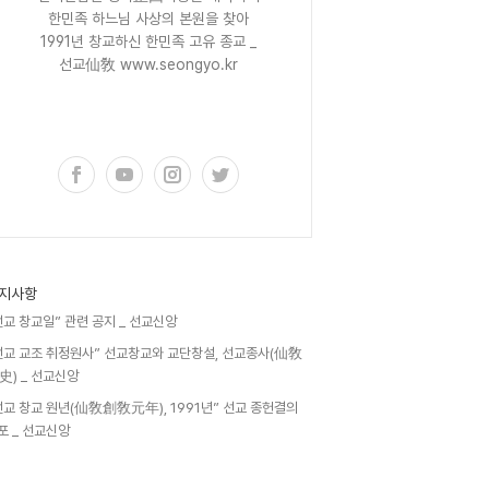
한민족 하느님 사상의 본원을 찾아
1991년 창교하신 한민족 고유 종교 _
선교仙敎 www.seongyo.kr
구독하기
지사항
선교 창교일” 관련 공지 _ 선교신앙
선교 교조 취정원사” 선교창교와 교단창설, 선교종사(仙敎
史) _ 선교신앙
선교 창교 원년(仙敎創敎元年), 1991년” 선교 종헌결의
포 _ 선교신앙