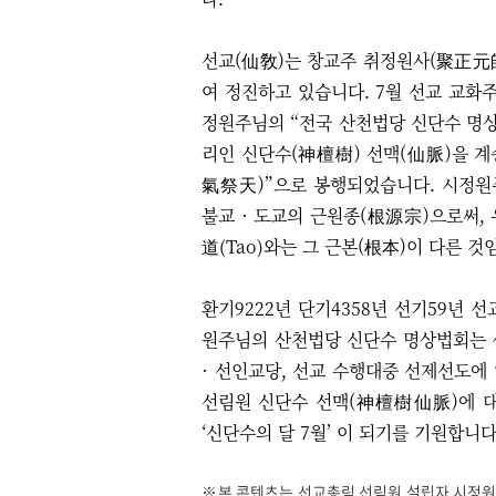
선교(仙敎)는 창교주 취정원사(聚正元師
여 정진하고 있습니다. 7월 선교 교화
정원주님의
“​전국 산천법당 신단수 명
리인 신단수(神檀樹) 선맥(仙脈)을 
氣祭天)
”으로 봉행되었습니다. 시정
불교 · 도교의 근원종(根
源宗)으로써,
道(Tao)와는 그 근본(根本)이 다른 
환기9222년 단기4358년 선기59년 
원주님의 산천법당 신단수 명상법회는 선
· 선인교당, 선교 수행대중 선제선도
선림원 신단수 선맥(神檀樹仙脈)에 
‘신단수의 달 7월’ 이 되기를 기원합니다
※본 콘텐츠는 선교총림 선림원 설립자 시정