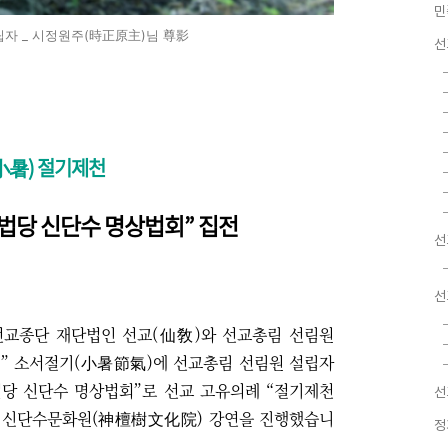
민
자 _ 시정원주(時正原主)님 尊影
선
小暑) 절기제천
천법당 신단수 명상법회” 집전
선
선
종단 재단법인 선교(仙敎)와 선교총림 선림원
7월” 소서절기(小暑節氣)에 선교총림 선림원 설립자
법당 신단수 명상법회”로 선교 고유의례
“
절기제천
선
 신단수문화원(神檀樹文化院) 강연을 진행했습니
정