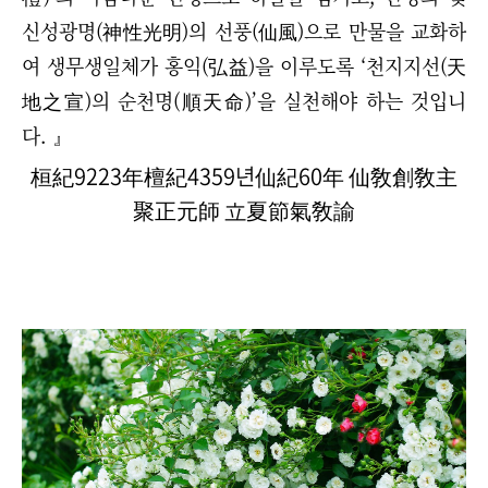
신성광명(神性光明)의 선풍(仙風)으로 만물을 교화하
여 생무생일체가 홍익(弘益)을 이루도록 ‘천지지선(天
地之宣)의 순천명(順天命)’을 실천해야 하는 것입니
다. 』
桓紀9223年檀紀4359년仙紀60年 仙敎創敎主
聚正元師 立夏節氣敎諭