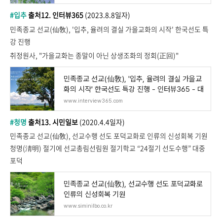
#입추
출처12. 인터뷰365
(2023.8.8일자)
민족종교 선교(仙敎), '입추, 율려의 결실 가을교화의 시작' 한국선도 특
강 진행
취정원사, "가을교화는 종말이 아닌 상생조화의 정회(正回)"
민족종교 선교(仙敎), '입추, 율려의 결실 가을교
화의 시작' 한국선도 특강 진행 - 인터뷰365 - 대
www.interview365.com
#청명
출처13. 시민일보
(2020.4.4일자)
민족종교 선교(仙敎), 선교수행 선도 포덕교화로 인류의 신성회복 기원
청명(淸明) 절기에 선교총림선림원 절기학교 “24절기 선도수행” 대중
포덕
민족종교 선교(仙敎), 선교수행 선도 포덕교화로
인류의 신성회복 기원
www.siminilbo.co.kr