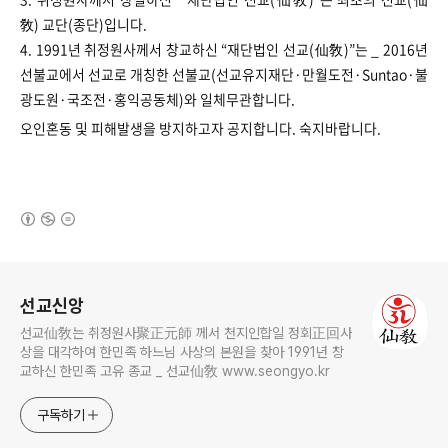
敎) 교단(종단)입니다.
4. 1991년 취정원사께서 창교하신 “재단법인 선교(仙敎)”는 _ 2016년
선불교에서 선교로 개칭한 선불교(선교유지재단·만월도전·Suntao·불
광도원·국조전·홍익공동체)와 일체무관합니다.
오인혼동 및 피해발생을 방지하고자 공지합니다. 숙지바랍니다.
(새창열림)
로그 정보
선교신앙
선교仙敎는 취정원사聚正元師 께서 천지인합일 정회正回사
상을 대각하여 한민족 하느님 사상의 본원을 찾아 1991년 창
교하신 한민족 고유 종교 _ 선교仙敎 www.seongyo.kr
구독하기