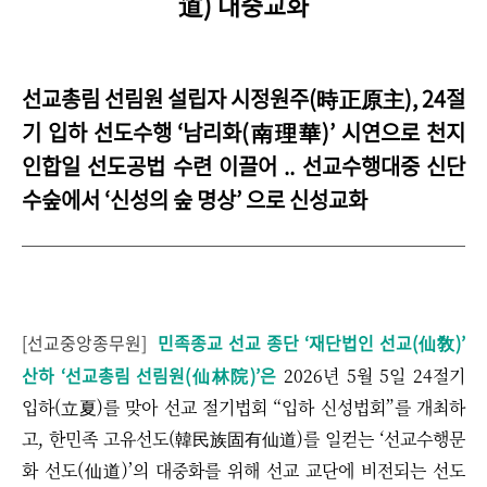
道) 대중교화
선교총림 선림원 설립자 시정원주(時正原主), 24절
기 입하 선도수행 ‘남리화(南理華)’ 시연으로
천지
인합일 선도공법 수련 이끌어 .. 선교수행대중 신단
수숲에서
‘
신성의 숲 명상
’ 으로 신성교화
[선교중앙종무원]
민족종교 선교 종단 ‘재단법인 선교(仙敎)’
산하 ‘선교총림 선림원(仙林院)’은
2026년 5월 5일 24절기
입하(立夏)를 맞아 선교 절기법회
“
입하 신성법회”를 개최하
고, 한민족 고유선도(韓民族固有仙道)를 일컫는
‘
선교수행문
화 선도(仙道)
’
의 대중화를 위해 선교 교단에 비전되는 선도