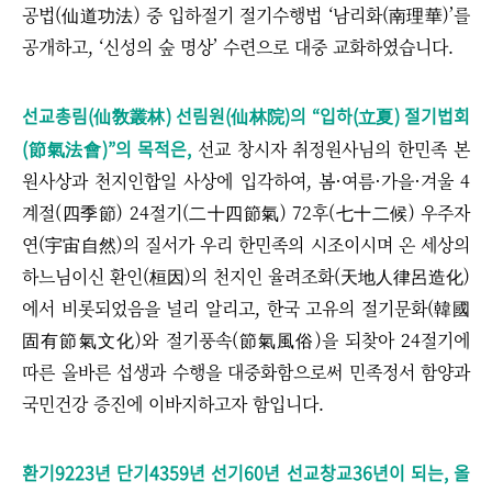
공법(仙道功法) 중 입하절기 절기수행법 ‘남리화(南理華)’를
공개하고, ‘
신성의 숲 명상’ 수련으로 대중 교화하였습니다.
선교총림(仙敎叢林) 선림원(仙林院)의 “입하(立夏) 절기법회
(節氣法會)”의 목적은,
선교 창시자 취정원사님의 한민족 본
원사상과 천지인합일 사상에 입각하여, 봄·여름·가을·겨울 4
계절(四季節) 24절기(二十四節氣) 72후(七十二候) 우주자
연(宇宙自然)의 질서가 우리 한민족의 시조이시며 온 세상의
하느님이신 환인(桓因)의 천지인 율려조화(天地人律呂造化)
에서 비롯되었음을 널리 알리고, 한국 고유의 절기문화(韓國
固有節氣文化)와 절기풍속(節氣風俗)을 되찾아 24절기에
따른 올바른 섭생과 수행을 대중화함으로써 민족정서 함양과
국민건강 증진에 이바지하고자 함입니다.
환기9223년 단기4359년 선기60년 선교창교36년이 되는, 올