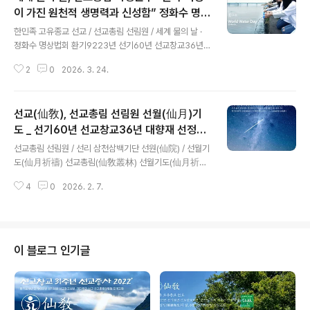
선교 정기간행물 “仙敎” 특별호 『정화수기도』 - 선교총림
이 가진 원천적 생명력과 신성함” 정화수 명상
글 내용
시정원주님 [선교의례집] 1권 환기 9223년 병오년, 선교
법회 집전
한민족 고유종교 선교 / 선교총림 선림원 / 세계 물의 날 ·
(仙敎) 교단의 백일안거 여름수행은 재단법인 선교에서 반
정화수 명상법회 환기9223년 선기60년 선교창교36년
포한 선교 창교주 취정원사님의 「병오년(丙午年) 백일안
2026' 병오년 정화수기도 산천법회선교(仙敎), 선교총림
거(百日安居) 교유문(敎喩文)」과 선교 정기간행물 “仙
2
0
2026. 3. 24.
시정원주 주재로 “춘분 산천재”와 “세계 물의 날” 산천법
敎” 특별호 『정..
회 개최 선교총림선림원 설립자 시정원주, “여성은 인류 평
화공존의 한울세상을 여는 주역” [선교중앙종무원] 한민족
선교(仙敎), 선교총림 선림원 선월(仙月)기
고유종교(韓民族固有宗敎) 재단법인 선교(仙敎)와 선
교총림 선림원(仙敎叢林仙林院)은 3월 22일 “세계 물
도 _ 선기60년 선교창교36년 대향재 선정
글 내용
의 날(World Water Day)”을 맞아 ‘춘분(春分)절기 수호
(禪靜)
선교총림 선림원 / 선리 삼천삼백기단 선원(仙院) / 선월기
천제(守護天祭), 산천재(山川齋)’와 함께 선교총림선림
도(仙月祈禱) 선교총림(仙敎叢林) 선월기도(仙月祈
원 설립자 시정원주(時正原主)님의 주재로 “정화수기도
禱) 선정(禪靜) 환기9223년 단기4359년 선기60년 선
명상법회”를 진행했습니다. ※세계 물의 날 · 선교 / 언론보
4
0
2026. 2. 7.
교창교36년 병오년한민족 고유종교 선교(仙敎), 선교총
도 출처 ..
본산 선교총림 선림원, 설날 대향재 참선기간(2026.2.7~
2.20) 온 인류의 신성회복을 위한 선교총림의 “first light
- first faith” 기도캠페인 실천 선교 창교주 취정원사께서
선교경전 「선교전(仙敎典)」에서 선원(仙院)에 대해 교유
이 블로그 인기글
하시기를 “선림원(仙林院)은 선교(仙敎)의 제일선문(第
一仙門)이요, 선교 선원(仙院)의 총림(叢林)이며, 선교
교구 교당의 총본산(總本山)이다. 선인(仙人)이 산(山)에
거하여 선교(仙敎)를 신앙하고 선도(仙道)를 수행하며 선