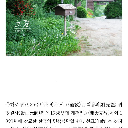
올해로 창교 35주년을 맞은 선교(仙敎)는 박광의(朴光義) 취
정원사(聚正元師)께서 1988년에 개천입교(開天立敎)하여 1
991년에 창교한 한국의 민족종단입니다. 선교(仙敎)는 천지