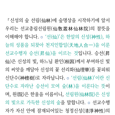
『신성의 숲 선림(仙林)에 숲명상을 시작하기에 앞서
우리는 선교총림선림원(仙敎叢林仙林院)의 참뜻을
이해해야 합니다.
○
‘선(仙)’은 한알의 신성(神性), 하
늘의 성품을 되찾아 천지인합일(天地人合一)을 이룬
선교수행자 승선(昇仙)을 이르는 것
입니다. 승선
(昇
仙)
은 신성의 빛, 하느님 환인(桓因)께서 부여하신 빛
의 씨앗을 깨달아 신성의 꽃 선리화(仙理華)를 꽃피워
신단수(神檀樹)로 자라납니다.
○
‘선림(仙林)’이란 신
단수로 자라난 승선이 모여 숲(林)을 이룬다는 뜻
이
며, 원(院)은 한울을 이름이니,
선림원(仙林院)은 신성
의 빛으로 가득한 신성의 숲
을 말합니다.
○
선교수행
자가 자신 안에 잠재되어있는 청정신성(淸淨神性)의