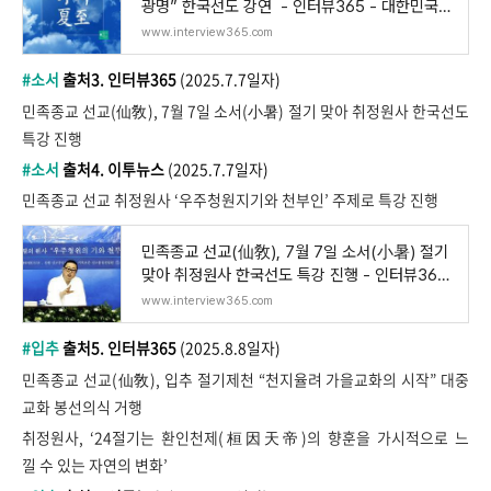
광명” 한국선도 강연 - 인터뷰365 - 대한민국
인
www.interview365.com
#소서
출처3. 인터뷰365
(2025.7.7일자)
민족종교 선교(仙敎), 7월 7일 소서(小暑) 절기 맞아 취정원사 한국선도
특강 진행
#소서
출처4. 이투뉴스
(2025.7.7일자)
민족종교 선교 취정원사 ‘우주청원지기와 천부인’ 주제로 특강 진행
민족종교 선교(仙敎), 7월 7일 소서(小暑) 절기
맞아 취정원사 한국선도 특강 진행 - 인터뷰365
- 대
www.interview365.com
#입추
출처5. 인터뷰365
(2025.8.8일자)
민족종교 선교(仙敎), 입추 절기제천 “천지율려 가을교화의 시작” 대중
교화 봉선의식 거행
취정원사, ‘24절기는 환인천제(桓因天帝)의 향훈을 가시적으로 느
낄 수 있는 자연의 변화’