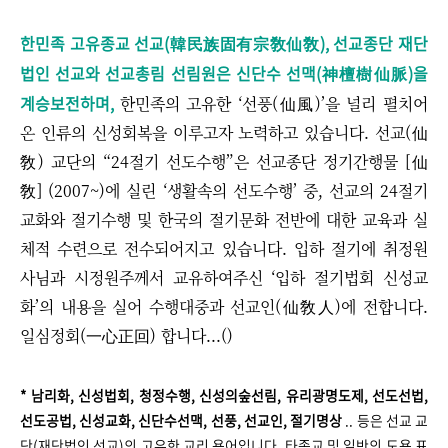
한민족 고유종교 선교(韓民族固有宗敎仙敎), 선교종단 재단
법인 선교와 선교총림 선림원은
신단수 선맥(神檀樹仙脈)을
계승보전하며,
한민족의 고유한
‘
선풍(仙風)
’을 널리 펼치어
온 인류의 신성회복을 이루고자 노력하고 있습니다.
선교(仙
敎) 교단의 “24절기 선도수행”은 선교종단 정기간행물 [仙
敎] (2007~)에 실린 ‘생활속의 선도수행’ 중, 선교의 24절기
교화와 절기수행 및 한국의 절기문화 전반에 대한 교육과 실
체적 수련으로 전수되어지고 있습니다.
입하 절기에 취정원
사님과 시정원주께서 교유하여주신 ‘입하 절기법회 신성교
화’의 내용을 실어 수행대중과 선교인(仙敎人)에 전합니다.
일심정회(一心正回) 합니다...()
* 남리화, 신성법회, 청정수행, 신성의숲선림, 유리광명도제, 선도선법,
선도공법, 신성교화, 신단수선맥, 선풍, 선교인, 절기명상
.. 등은
선교 교
단(재단법인 선교)의 고유한 교리 용어입니다. 타종교 및 일반의 도용 표