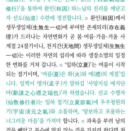
修行)’을 통하여 환인(桓因) 하느님의 진리를 깨닫고
자 선도(仙道) 수련에 정진합니다.
○
환인(桓因)께서
생무생일체
(生無生一切)
에 부여한 존재의리
(存在義
理)
가 드러나는 자연변화가 곧 봄·여름·가을·겨울 사
계절 24절기이니, 천지간(天地間) 생무생일체
(生無生
一切)
는 이러한 자연의 섭리에 따라 생장소멸의 일정
한 변화를 거쳐 갑니다.
○
‘입하(立夏)’는 여름이 시작
되는 절기이며,
‘여름(夏)은 화(火)와 예(禮)의 계절’입
니다. 일찍이 맹자(孟子)가 말하길 ‘사양지심 예지단
야(辭讓之心禮之端也)’라 하였습니다. 선교 수행자
(仙敎修行者)는 입하 절기(立夏節氣)에 우주청원의
기(宇宙淸元之氣)와 소통하며, ‘양보하고 포용하는
너그러운 마음’을 가져야
합니다.
○
과욕을 부려 남의
것을 빼앗고 분수에 맞지 않는 것을 가지려 한다면 천