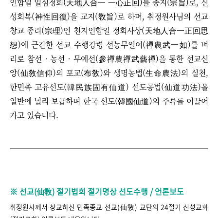
인합일 일심정회(天地人合一 一心正回)를 종지(宗旨)로, 신
성회복(神性回復)을 교지(敎旨)로 하며, 취정원사님의 선교
창교 종리(宗理)인 천지인합일 정회사상(天地人合一正回思
想)에 근간한 선교 수행강령 선농무일여(禪農武一如)를 벼
리로 참선 · 농선
·
무예선(參禪農禪武藝禪)을 통한 선교신
앙(仙敎信仰)의 포교(布敎)와 생명농법(生命農法)의 실천,
한민족 고유선도(韓民族固有仙道) 선도공법(仙道功法)을
일반에 널리 보급하며 한국 선도(韓國仙道)의 주류를 이끌어
가고 있습니다.
※ 선교(仙敎) 절기법회 절기명상 선도수행 / 언론보도
취정원사께서 창교하신 민족종교 선교(仙敎) 교단의 24절기 신성교화