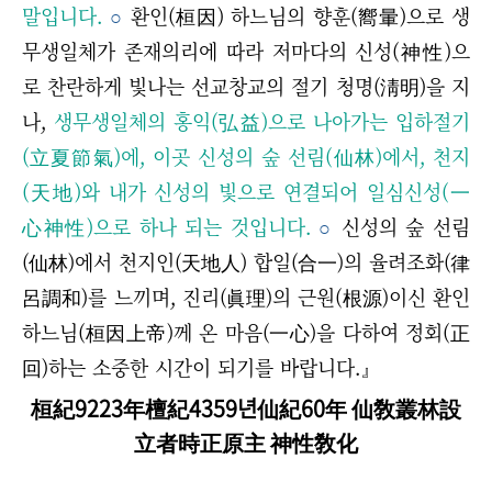
말입니다.
○
환인(桓因) 하느님의 향훈(嚮暈)으로 생
무생일체가 존재의리에 따라 저마다의 신성(神性)으
로 찬란하게 빛나는 선교창교의 절기 청명(淸明)을 지
나,
생무생일체의 홍익(弘益)으로 나아가는 입하절기
(立夏節氣)에, 이곳 신성의 숲 선림(仙林)에서, 천지
(天地)와 내가 신성의 빛으로 연결되어 일심신성(一
心神性)으로 하나 되는 것입니다.
○
신성의 숲 선림
(仙林)에서 천지인(天地人) 합일(合一)의 율려조화(律
呂調和)를 느끼며, 진리(眞理)의 근원(根源)이신 환인
하느님(桓因上帝)께 온 마음(一心)을 다하여 정회(正
回)하는 소중한 시간이 되기를 바랍니다.』
桓紀9223年檀紀4359년仙紀60年 仙敎叢林設
立者時正原主 神性敎化