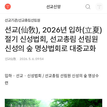
검색하기
선교신앙
티스토리
선교기관/선교총림선림원
선교(仙敎), 2026년 입하(立夏)
절기 신성법회, 선교총림 선림원
신성의 숲 명상법회로 대중교화
선교仙敎
2026. 5. 6. 09:54
입하 · 선교 · 신성법회 / 선교총림 선림원 신성의 숲 명상수
련