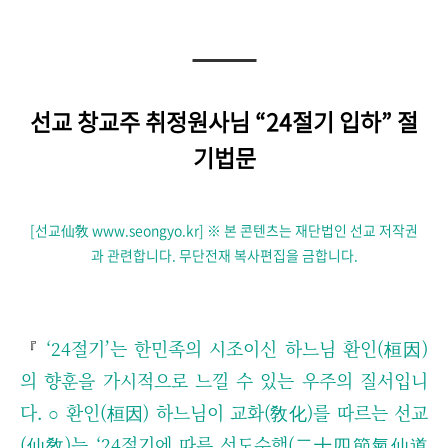
선교 창교주 취정원사님 “24절기 입하” 절
기법문
[선교仙敎 www.seongyo.kr
]
※ 본 콘텐츠는 재단법인 선교 저작권
과 관련합니다. 무단전재 복사편집을 금합니다.
『
‘
24절기’는 한민족의 시조이신 하느님 환인(桓因)
의 향훈을 가시적으로 느낄 수 있는 우주의 질서입니
다.
○
환인(桓因) 하느님이 교화(敎化)를 따르는 선교
(仙敎)는 ‘24절기에 따른 선도수행(二十四節氣仙道