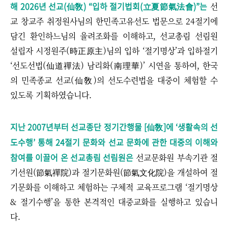
해 2026년 선교(仙敎) “입하 절기법회(立夏節氣法會)”는
선
교 창교주 취정원사님의 한민족고유선도 법문으로 24절기에
담긴 환인하느님의 율려조화를 이해하고, 선교총림 선림원
설립자 시정원주(時正原主)님의 입하 ‘절기명상’과 입하절기
‘선도선법(仙道禪法) 남리화(南理華)’ 시연을 통하여, 한국
의 민족종교 선교(仙敎)의 선도수련법을 대중이 체험할 수
있도록 기획하였습니다.
지난 2007년부터 선교종단 정기간행물 [仙敎]에 ‘생활속의 선
도수행’ 통해 24절기 문화와 선교 문화에 관한 대중의 이해와
참여를 이끌어 온 선교총림 선림원은
선교문화원 부속기관 절
기선원(節氣禪院)과 절기문화원(節氣文化院)을 개설하여 절
기문화를 이해하고 체험하는 구체적 교육프로그램
‘
절기명상
& 절기수행
’을 통한
본격적인 대중교화를 실행하고 있습니
다.