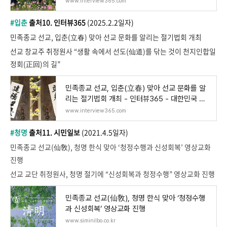
www.interview365.com
#입춘
출처10. 인터뷰365
(2025.2.2일자)
민족종교 선교, 입춘(立春) 맞아 선교 문화를 알리는 절기법회 개최
선교 창교주 취정원사 “생활 속에서 선도(仙道)를 닦는 것이 천지인합일
정회(正回)의 길”
민족종교 선교, 입춘(立春) 맞아 선교 문화를 알
리는 절기법회 개최 - 인터뷰365 - 대한민국 인
터
www.interview365.com
#청명
출처11. 시민일보
(2021.4.5일자)
민족종교 선교(仙敎), 청명 한식 맞아 ‘청정수행과 신성회복’ 영상교화
진행
선교 교단 취정원사, 청명 절기에 “신성회복과 청정수행” 영상교화 진행
민족종교 선교(仙敎), 청명 한식 맞아 ‘청정수행
과 신성회복’ 영상교화 진행
www.siminilbo.co.kr