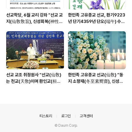
선교학당, 6월 교리 강좌 “선교 교
한민족 고유종교 선교, 환기9223
지(仙敎敎旨), 신성회복(神性回
년 단기4359년 단오(端午) 수릿
復)”_ 선기60년 선교창교36년
날 제천의식 성료 _ 창교주 취정원
열린학당
사님 신성교화법문
선교 교조 취정원사 “선교(仙敎)
한민족 고유종교 선교(仙敎) “동
는 천교(天敎)이며 환인교(桓因
지 소향재(冬至素嚮齋), 신성의
敎)이다” - 「선교학」강론
빛으로 깨어나 신성의 꽃 선화를
꽃피운다”
의안내
티스토리
로그인
고객센터
© Daum Corp.