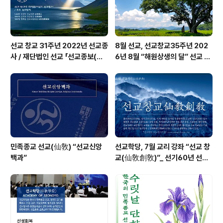
학(..
선교 창교 31주년 2022년 선교종
8월 선교, 선교창교35주년 202
사 / 재단법인 선교 「선교종보(仙
6년 8월 “해원상생의 달” 선교 법
敎宗譜)」 편찬
회 및 수행
민족종교 선교(仙敎) “선교신앙
선교학당, 7월 교리 강좌 “선교 창
백과”
교(仙敎創敎)”_ 선기60년 선교
창교36년 열린학당