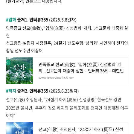
(절기교화)
언론보도 내용입니다.
#입하
출처1. 인터뷰365
(2025.5.8일자)
민족종교 선교(仙敎), ‘입하(立夏) 신성법회’ 개최...선교문화 대중화 실
현
선교총림 설립자 시정원주, 24절기 선도수행 ‘남리화’ 시연하며 천지인
합일 선도수련 이끌어
민족종교 선교(仙敎), ‘입하(立夏) 신성법회’ 개
최...선교문화 대중화 실현 - 인터뷰365 - 대한민
www.interview365.com
#하지
출처2. 인터뷰365
(2025.6.23일자)
선교(仙敎) 취정원사, “24절기 하지(夏至) 신성광명” 한국선도 강연
2025년 을사년, 우주의 정오 하지의 율려조화로 천지인 대동개천 이루
어야’
선교(仙敎) 취정원사, “24절기 하지(夏至) 신성