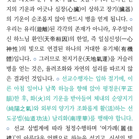
지의 기운과 어긋나 심장(心臟)이 상하고 장기(臟器)
의 기운이 순조롭지 않아 반드시 병을 얻게 됩니다.
○
우리는 유리(遊離)된 각각의 존재가 아니라, 우주알이
신 하느님 환인(天帝桓因)의 한얼, 즉 일심신성(一心
神性)의 빛으로 연결된 하나의 거대한 유기체(有機
體)입니다.
○
그러므로 천지기운(天地氣運)을 거슬러
병을 얻는 것은, 율려조화와 자연의 섭리를 따르지 않
은 결과인 것입니다.
○
선교수행자는 입하 절기에, 이
른 아침 일어나 남쪽 하늘을 향해 앉아 평정운(平正
韻)한 후, 화(火)의 기운을 받아들여 체내의 순양지기
(純陽之氣)와 외부의 양기가 조화롭게 활(活)하는 선
도공법(仙道功法) 남리화(南理華)를 행해야 합니다.
○
선교 삼법계에 따라 청정수행하며 ‘여가례(麗佳
禮)’의 아름다운 언행으로 하늘을 섬기고, 신성의 빛