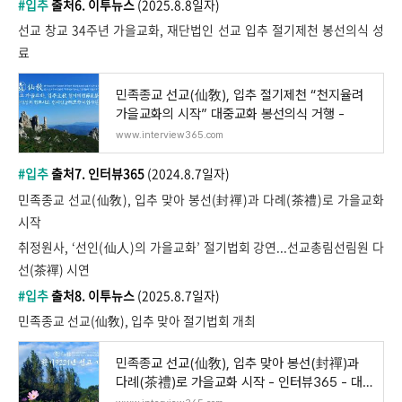
#입추
출처6. 이투뉴스
(2025.8.8일자)
선교 창교 34주년 가을교화, 재단법인 선교 입추 절기제천 봉선의식 성
료
민족종교 선교(仙敎), 입추 절기제천 “천지율려
가을교화의 시작” 대중교화 봉선의식 거행 -
www.interview365.com
#입추
출처7. 인터뷰365
(2024.8.7일자)
민족종교 선교(仙敎), 입추 맞아 봉선(封禪)과 다례(茶禮)로 가을교화
시작
취
정원사, ‘선인(仙人)의 가을교화’ 절기법회 강연...선교총림선림원 다
선(茶禪) 시연
#입추
출처8. 이투뉴스
(2025.8.7일자)
민족종교 선교(仙敎), 입추 맞아 절기법회 개최
민족종교 선교(仙敎), 입추 맞아 봉선(封禪)과
다례(茶禮)로 가을교화 시작 - 인터뷰365 - 대
한민국