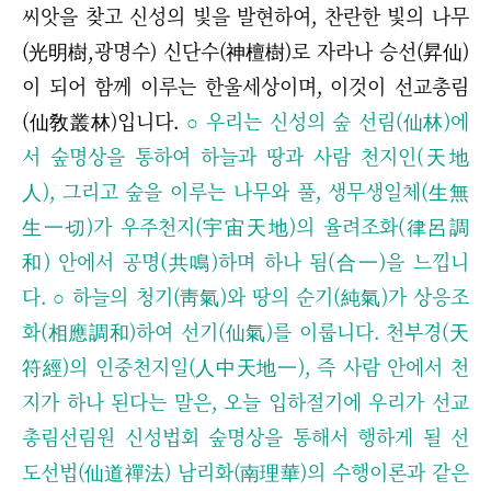
씨앗을 찾고 신성의 빛을 발현하여, 찬란한 빛의 나무
(光明樹,광명수) 신단수(神檀樹)로 자라나 승선(昇仙)
이 되어 함께 이루는 한울세상이며, 이것이 선교총림
(仙敎叢林)입니다.
○
우리는 신성의 숲 선림(仙林)에
서 숲명상을 통하여 하늘과 땅과 사람 천지인(天地
人), 그리고 숲을 이루는 나무와 풀, 생무생일체
(生無
生一切)
가 우주천지(宇宙天地)의 율려조화(律呂調
和) 안에서 공명(共鳴)하며 하나 됨(合一)을 느낍니
다.
○
하늘의 청기(靑氣)와 땅의 순기(純氣)가 상응조
화(相應調和)하여 선기(仙氣)를 이룹니다. 천부경(天
符經)의 인중천지일(人中天地一), 즉 사람 안에서 천
지가 하나 된다는 말은, 오늘 입하절기에 우리가 선교
총림선림원 신성법회 숲명상을 통해서 행하게 될 선
도선법(仙道禪法) 남리화(南理華)의 수행이론과 같은