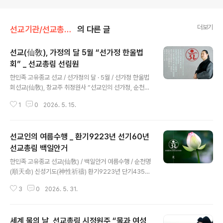
더보기
선교기관/선교총림선림원
의 다른 글
선교(仙敎), 가정의 달 5월 “선가정 한울법
회” _ 선교총림 선림원
글 내용
한민족 고유종교 선교 / 선가정의 달 · 5월 / 선가정 한울법
회선교(仙敎), 창교주 취정원사 “선교인의 선가정, 순천명
의 길” 한울법문 선교 선가정 한울법회환기9223년 단기4
1
0
2026. 5. 15.
359년 2026년 선교창교36년 5월 · 선가정의 달 재단법
인 선교(仙敎), 5월 가정의 달 “선가정 한울법회” 개최선
교 창교주 취정원사 “순천명(順天命)으로 이루는 선교인
선교인의 여름수행 _ 환기9223년 선기60년
의 선가정” 법문 [선교중앙종무원] www.seongyo.kr 2
026년 창교 35주년을 맞은 한민족 고유종교 선교(仙敎)
선교총림 백일안거
글 내용
는 선교종단 재단법인 선교(財團法人仙敎) 주최, 선교총
한민족 고유종교 선교(仙敎) / 백일안거 여름수행 / 순천명
림 선림원(仙敎叢林仙林院) 주관으로 “5월 15일 가정
(順天命) 신성기도(神性祈禱) 환기9223년 단기4359
의 날”을 맞아 “선가정 한울법회”를 개최하고, “순천명(順
년 선기60년 선교창교36년 선교(仙敎) 여름수행 백일안
天命)으로 이루는 선교인의 선가정”을 주제로 창교주 취
3
0
2026. 5. 31.
거 신성기도(夏季百日安居神性祈禱) 초재일初齋日 2
정원사님의 한울..
026.5.28(陰4.12) / 입재일入齋日 5.31(陰4.15) / 회
향일回向日 9.7(陰7.26) ※ 선교 창교주 취정원사님 「병
세계 물의 날, 선교총림 시정원주 “물과 여성
오년(丙午年) 백일안거(百日安居) 교유문(敎喩文)」※