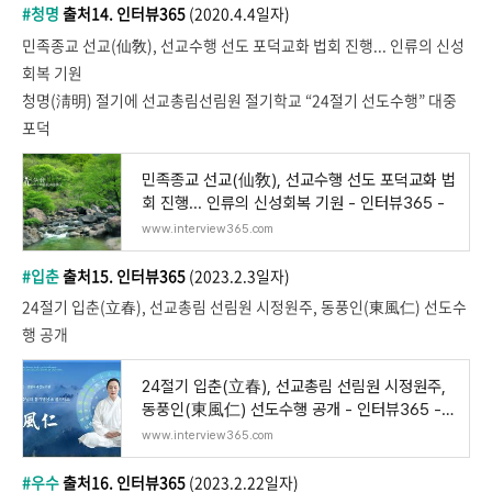
#청명
출처14. 인터뷰365
(2020.4.4일자)
민족종교 선교(仙敎), 선교수행 선도 포덕교화 법회 진행... 인류의 신성
회복 기원
청명(淸明) 절기에 선교총림선림원 절기학교 “24절기 선도수행” 대중
포덕
민족종교 선교(仙敎), 선교수행 선도 포덕교화 법
회 진행... 인류의 신성회복 기원 - 인터뷰365 -
www.interview365.com
#입춘
출처15. 인터뷰365
(2023.2.3일자)
24절기 입춘(立春), 선교총림 선림원 시정원주, 동풍인(東風仁) 선도수
행 공개
24절기 입춘(立春), 선교총림 선림원 시정원주,
동풍인(東風仁) 선도수행 공개 - 인터뷰365 -
대한
www.interview365.com
#우수
출처16. 인터뷰365
(2023.2.22일자)