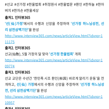
#선교 #선가정 #한울법회 #취정원사 #한울법문 #환인 #한하늘 #한아
버지 #한자손 #한울세상
출처1. 인터뷰365
'선(仙)가정'
에서의 수행과 신앙을 주창하여
'선가정 하느님성전, 선
리 삼천삼백기단'
을 완성
http://www.interview365.com/news/articleView.html?idxno=1
11175
출처2. 인터뷰365
선교(仙敎), 5월 가정의 달 맞아
'선가정 한울법회'
개최
http://www.interview365.com/news/articleView.html?idxno=1
09774
출처3. 인터뷰365
선교 교단은 수년간 ‘한민족 시조 환인(桓因) 바르게 알리기 운동’을 전
개하고,
선(仙) 가정
에서의 수행과 신앙을 주창하여
‘선가정 하느님성
전, 선리 삼천삼백기단’
을 완성
http://www.interview365.com/news/articleView.html?idxno=1
10957
출처4. 인터뷰365