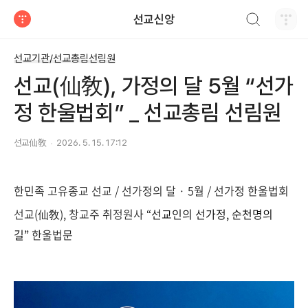
검색하기
선교신앙
티스토리
선교기관/선교총림선림원
선교(仙敎), 가정의 달 5월 “선가
정 한울법회” _ 선교총림 선림원
선교仙敎
2026. 5. 15. 17:12
한민족 고유종교 선교 / 선가정의 달 · 5월 / 선가정 한울법회
선교(仙敎), 창교주 취정원사
“선교인의 선가정, 순천명의
길”
한울법문