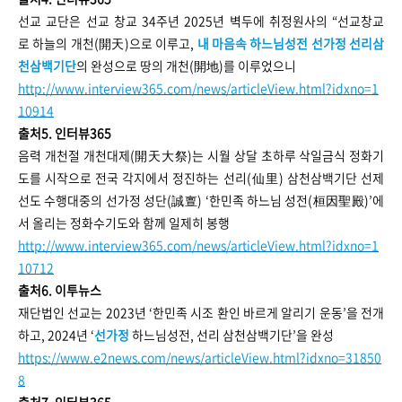
선교 교단은 선교 창교 34주년 2025년 벽두에 취정원사의 “선교창교
로 하늘의 개천(開天)으로 이루고,
내 마음속 하느님성전 선가정 선리삼
천삼백기단
의 완성으로 땅의 개천(開地)를 이루었으니
http://www.interview365.com/news/articleView.html?idxno=1
10914
출처5. 인터뷰365
음력 개천절 개천대제(開天大祭)는 시월 상달 초하루 삭일금식 정화기
도를 시작으로 전국 각지에서 정진하는 선리(仙里) 삼천삼백기단 선제
선도 수행대중의 선가정 성단(誠亶) ‘한민족 하느님 성전(桓因聖殿)’에
서 올리는 정화수기도와 함께 일제히 봉행
http://www.interview365.com/news/articleView.html?idxno=1
10712
출처6. 이투뉴스
재단법인 선교는 2023년 ‘한민족 시조 환인 바르게 알리기 운동’을 전개
하고, 2024년 ‘
선가정
하느님성전, 선리 삼천삼백기단’을 완성
https://www.e2news.com/news/articleView.html?idxno=31850
8
출처7. 인터뷰365