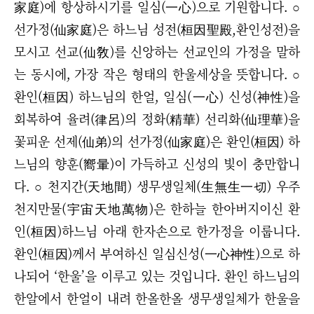
家庭)에 항상하시기를 일심(一心)으로 기원합니다. ○
선가정(仙家庭)은 하느님 성전(桓因聖殿,환인성전)을
모시고 선교(仙敎)를 신앙하는 선교인의 가정을 말하
는 동시에, 가장 작은 형태의 한울세상을 뜻합니다.
○
환인(桓因) 하느님의 한얼, 일심(一心) 신성(神性)을
회복하여 율려(律呂)의 정화(精華) 선리화(仙理華)을
꽃피운 선제(仙弟)의 선가정(仙家庭)은 환인(桓因) 하
느님의 향훈(嚮暈)이 가득하고 신성의 빛이 충만합니
다.
○ 천지간(天地間) 생무생일체(生無生一切) 우주
천지만물(宇宙天地萬物)은 한하늘 한아버지이신 환
인(桓因)하느님 아래 한자손으로 한가정을 이룹니다.
환인(桓因)께서 부여하신 일심신성(一心神性)으로 하
나되어 ‘한울’을 이루고 있는 것입니다. 환인 하느님의
한알에서 한얼이 내려 한올한올 생무생일체가 한울을