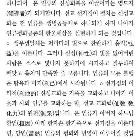
하나되어
온 인류의 신성회복을 이끌어가는 영도자
(領導者)가 되게합니다. 선교 선가정이 펼치는 신성교
화는 전 인류를
생명공동체로 하나되게 하며 나아가
인류평화공존의 한울세상을 실현하게 되는 것입니다.
○
생무생일체는 저마다의 빛으로 찬란하게 홍익(弘
益)을 이룹니다. 그러나 신성(神性)의 빛을 잃어버린
사람은 스스로 빛나지 못하기에 시기하고 질투하여
빼앗고 훔치며 만족할 줄 모릅니다. 인류의 모든 불행
은 탐욕과 이기(利己)에서 시작됩니다.
○ 선가정의 이
타적(利他的) 신성교화는 가족을 교화하고 나아가 이
웃과 사회 인류를 교화하는 힘, 선교 교화력(仙敎
敎
化力)의 원천(源泉)입니다.
온 인류가 아버지 하느님
환인(桓因) 아래 한자손 한가족으로 선가정을 이룬다
면, 당연(當然) 인류의 평화와 번영이 이루어질 것입