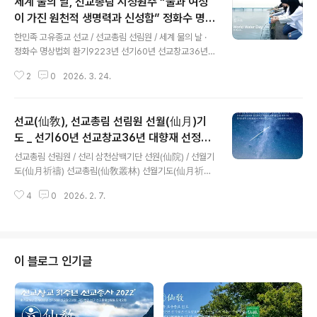
세계 물의 날, 선교총림 시정원주 “물과 여성
성의 숲 명상’ 으로 신성교화 ​[선교중앙종무원] 민족종교
선교 종단 ‘재단법인 선교(仙敎)’ 산하 ‘선교총림 선림원
이 가진 원천적 생명력과 신성함” 정화수 명상
글 내용
(仙林院)’은 2026년 5월 5일 24절기 입하(立夏)를 맞
법회 집전
한민족 고유종교 선교 / 선교총림 선림원 / 세계 물의 날 ·
아 선교 절기법회 “입하 신성법회”를 개최하고, 한민족 고
정화수 명상법회 환기9223년 선기60년 선교창교36년
유선도(韓民族固有仙道)를 일컫는 ‘선교수행문화 선도
2026' 병오년 정화수기도 산천법회선교(仙敎), 선교총림
(仙道)’의 대중화를 위해 선교 교단에 비전되는 선도공법
2
0
2026. 3. 24.
시정원주 주재로 “춘분 산천재”와 “세계 물의 날” 산천법
(仙道功法) 중 입..
회 개최 선교총림선림원 설립자 시정원주, “여성은 인류 평
화공존의 한울세상을 여는 주역” [선교중앙종무원] 한민족
선교(仙敎), 선교총림 선림원 선월(仙月)기
고유종교(韓民族固有宗敎) 재단법인 선교(仙敎)와 선
교총림 선림원(仙敎叢林仙林院)은 3월 22일 “세계 물
도 _ 선기60년 선교창교36년 대향재 선정
글 내용
의 날(World Water Day)”을 맞아 ‘춘분(春分)절기 수호
(禪靜)
선교총림 선림원 / 선리 삼천삼백기단 선원(仙院) / 선월기
천제(守護天祭), 산천재(山川齋)’와 함께 선교총림선림
도(仙月祈禱) 선교총림(仙敎叢林) 선월기도(仙月祈
원 설립자 시정원주(時正原主)님의 주재로 “정화수기도
禱) 선정(禪靜) 환기9223년 단기4359년 선기60년 선
명상법회”를 진행했습니다. ※세계 물의 날 · 선교 / 언론보
4
0
2026. 2. 7.
교창교36년 병오년한민족 고유종교 선교(仙敎), 선교총
도 출처 ..
본산 선교총림 선림원, 설날 대향재 참선기간(2026.2.7~
2.20) 온 인류의 신성회복을 위한 선교총림의 “first light
- first faith” 기도캠페인 실천 선교 창교주 취정원사께서
선교경전 「선교전(仙敎典)」에서 선원(仙院)에 대해 교유
이 블로그 인기글
하시기를 “선림원(仙林院)은 선교(仙敎)의 제일선문(第
一仙門)이요, 선교 선원(仙院)의 총림(叢林)이며, 선교
교구 교당의 총본산(總本山)이다. 선인(仙人)이 산(山)에
거하여 선교(仙敎)를 신앙하고 선도(仙道)를 수행하며 선