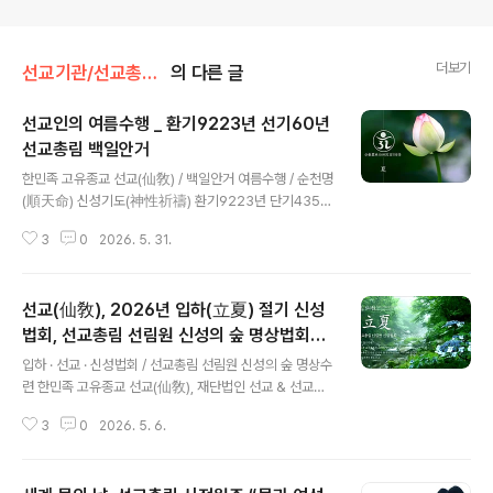
더보기
선교기관/선교총림선림원
의 다른 글
선교인의 여름수행 _ 환기9223년 선기60년
선교총림 백일안거
글 내용
한민족 고유종교 선교(仙敎) / 백일안거 여름수행 / 순천명
(順天命) 신성기도(神性祈禱) 환기9223년 단기4359
년 선기60년 선교창교36년 선교(仙敎) 여름수행 백일안
3
0
2026. 5. 31.
거 신성기도(夏季百日安居神性祈禱) 초재일初齋日 2
026.5.28(陰4.12) / 입재일入齋日 5.31(陰4.15) / 회
향일回向日 9.7(陰7.26) ※ 선교 창교주 취정원사님 「병
선교(仙敎), 2026년 입하(立夏) 절기 신성
오년(丙午年) 백일안거(百日安居) 교유문(敎喩文)」※
선교 정기간행물 “仙敎” 특별호 『정화수기도』 - 선교총림
법회, 선교총림 선림원 신성의 숲 명상법회로
글 내용
시정원주님 [선교의례집] 1권 환기 9223년 병오년, 선교
대중교화
입하 · 선교 · 신성법회 / 선교총림 선림원 신성의 숲 명상수
(仙敎) 교단의 백일안거 여름수행은 재단법인 선교에서 반
련 한민족 고유종교 선교(仙敎), 재단법인 선교 & 선교총
포한 선교 창교주 취정원사님의 「병오년(丙午年) 백일안
림 선림원“입하 신성법회” 개최 - 선교문화 선도(仙道) 대
거(百日安居) 교유문(敎喩文)」과 선교 정기간행물 “仙
3
0
2026. 5. 6.
중교화 선교총림 선림원 설립자 시정원주(時正原主), 24
敎” 특별호 『정..
절기 입하 선도수행 ‘남리화(南理華)’ 시연으로 천지인합
일 선도공법 수련 이끌어 .. 선교수행대중 신단수숲에서 ‘신