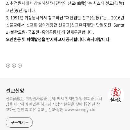
2. 취정원사께서 창설하신 “재단법인 선교(仙敎)”는 최초의 선교(仙敎)
교단(종단)입니다.
3. 1991년 취정원사께서 창교하신 “재단법인 선교(仙敎)”는 _ 2016년
선불교에서 선교로 임의개칭한 선불교(선교유지재단·만월도전·Sunta
o·불광도원·국조전·홍익공동체)와 일체무관합니다.
오인혼동 및 피해발생을 방지하고자 공지합니다. 숙지바랍니다.
(새창열림)
로그 정보
선교신앙
선교仙敎는 취정원사聚正元師 께서 천지인합일 정회正回사
상을 대각하여 한민족 하느님 사상의 본원을 찾아 1991년 창
교하신 한민족 고유 종교 _ 선교仙敎 www.seongyo.kr
구독하기