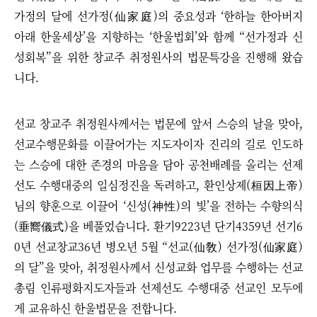
가정의 달에 선가정(仙家庭)의 중요성과 ‘한하늘 한아버지
아래 한울세상’을 지향하는 ‘한울법회’와 함께 “선가정과 신
성회복”을 위한 창교주 취정원사의 법문특강을 진행해 왔습
니다.
선교 창교주 취정원사께서는 법문에 앞서 스승의 날을 맞아,
선교수행문화를 이끌어가는 지도자이자 진리의 길로 인도하
는 스승에 대한 존경의 마음을 담아 공천배례를 올리는 선제
선도 수행대중의 일심정진을 독려하고, 환인상제(桓因上帝)
님의 향훈으로 이끌어 ‘신성(神性)의 빛’을 전하는 수향의식
(垂嚮儀式)을 베풀었습니다.
환기9223년 단기4359년 선기6
0년 선교창교36년 병오년 5월 “선교(仙敎) 선가정(仙家庭)
의 달”을 맞아, 취정원사께서 신성교화 업무를 수행하는 선교
총림 인류평화지도자들과 선제선도 수행대중 선교인 모두에
게 교유하신 한울법문을 전합니다.