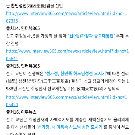
는 환인성전
(桓因聖殿)임을 선언
http://www.interview365.com/news/articleView.html?idxno=1
07375
출처14. 인터뷰365
선교 취정원사, 5월 가정의 달 맞아
‘선(仙)가정과 종교대통합’
주제 특
강 진행
https://www.interview365.com/news/articleView.html?idxno=1
05641
출처15. 인터뷰365
선교 교단이 진행해온
‘선가정, 한민족 하느님성전 모시기’
에 따른 선리
(仙里) 삼천삼백기단(三千三百基亶) 결성과 선교 창교의 배경이 되는 1
988년 무진년 취정원사 선교개천입교(仙敎開天立敎)의 기념의식
http://www.interview365.com/news/articleView.html?idxno=1
05420
출처16. 이투뉴스
선교 교단은 취정원사의 사백력기도를 계승한 새벽신성기도 율려의제
를 마친 선제들의
‘선가정, 내 마음속 하느님 성전 모시기’
를 통하여 선교
문화 중흥에 정진