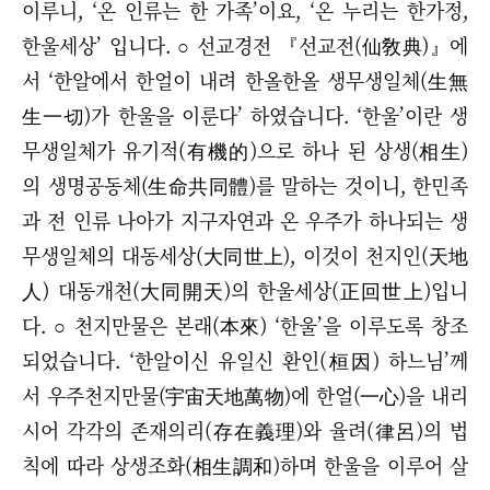
이루니, ‘온 인류는 한 가족’이요, ‘온 누리는 한가정,
한울세상’ 입니다. ○ 선교경전 『선교전(仙敎典)』에
서 ‘한알에서 한얼이 내려 한올한올 생무생일체(生無
生一切)가 한울을 이룬다’ 하였습니다. ‘한울’이란 생
무생일체가 유기적(有機的)으로 하나 된 상생(相生)
의 생명공동체(生命共同體)를 말하는 것이니, 한민족
과 전 인류 나아가 지구자연과 온 우주가 하나되는 생
무생일체의 대동세상(大同世上), 이것이 천지인(天地
人) 대동개천(大同開天)의 한울세상(正回世上)입니
다.
○
천지만물은 본래(本來) ‘한울’을 이루도록 창조
되었습니다. ‘한알이신 유일신 환인(桓因) 하느님’께
서 우주천지만물(宇宙天地萬物)에 한얼(一心)을 내리
시어 각각의 존재의리(存在義理)와 율려(律呂)의 법
칙에 따라 상생조화(相生調和)하며 한울을 이루어 살