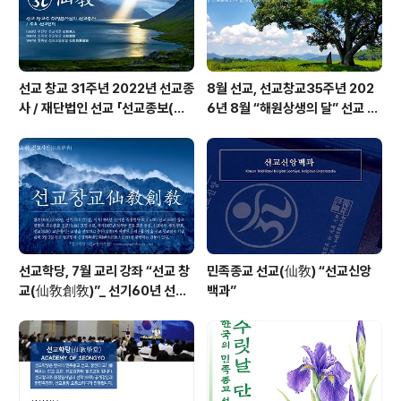
학(..
선교 창교 31주년 2022년 선교종
8월 선교, 선교창교35주년 202
사 / 재단법인 선교 「선교종보(仙
6년 8월 “해원상생의 달” 선교 법
敎宗譜)」 편찬
회 및 수행
선교학당, 7월 교리 강좌 “선교 창
민족종교 선교(仙敎) “선교신앙
교(仙敎創敎)”_ 선기60년 선교
백과”
창교36년 열린학당