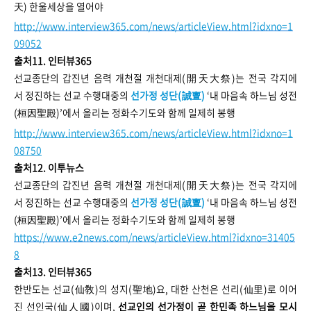
天) 한울세상을 열어야
http://www.interview365.com/news/articleView.html?idxno=1
09052
출처11. 인터뷰365
선교종단의 갑진년 음력 개천절 개천대제(開天大祭)는 전국 각지에
서 정진하는 선교 수행대중의
선가정 성단(誠亶)
‘내 마음속 하느님 성전
(桓因聖殿)’에서 올리는 정화수기도와 함께 일제히 봉행
http://www.interview365.com/news/articleView.html?idxno=1
08750
출처12. 이투뉴스
선교종단의 갑진년 음력 개천절 개천대제(開天大祭)는 전국 각지에
서 정진하는 선교 수행대중의
선가정 성단(誠亶)
‘내 마음속 하느님 성전
(桓因聖殿)’에서 올리는 정화수기도와 함께 일제히 봉행
https://www.e2news.com/news/articleView.html?idxno=31405
8
출처13. 인터뷰365
한반도는 선교(仙敎)의 성지(聖地)요, 대한 산천은 선리(仙里)로 이어
진 선인국(仙人國)이며,
선교인의 선가정이 곧 한민족 하느님을 모시