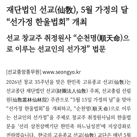
재단법인 선교(仙敎), 5월 가정의 달
“선가정 한울법회” 개최
선교 창교주 취정원사 “순천명(順天命)으
로 이루는 선교인의 선가정” 법문
[선교중앙종무원] www.seongyo.kr
2026년 창교 35주년을 맞은 한민족 고유종교 선교(仙敎)는
선교종단 재단법인 선교(財團法人仙敎) 주최, 선교총림 선림
원(仙敎叢林仙林院) 주관으로 “5월 15일 가정의 날”을 맞아
“선가정 한울법회”를 개최하고, “순천명(順天命)으로 이루
는 선교인의 선가정”을 주제로 창교주 취정원사님의 한울법
문을 ‘선리 삼천삼백기단 한민족 하느님성전’에 지상강좌로
전하였습니다.
한국의 고유종교 선교(仙敎) 교단은 매년 5월