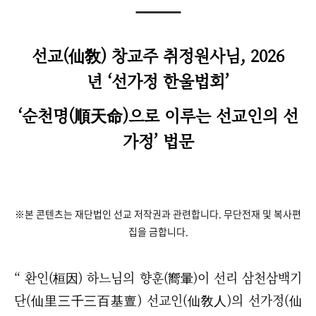
선교(仙敎) 창교주 취정원사님, 2026
년
‘
선가정 한울법회
’
‘순천명(順天命)으로 이루는 선교인의 선
가정’ 법문
※본 콘텐츠는 재단법인 선교 저작권과 관련합니다. 무단전재 및 복사편
집을 금합니다.
“ 환인(桓因) 하느님의 향훈(嚮暈)이 선리 삼천삼백기
단(仙里三千三百基亶) 선교인(仙敎人)
의 선가정(仙