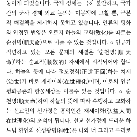
놓이게 되었습니다.
국제 정세는 극히 불안하고, 국가
간의 군사 경제 외교 논의는 미봉책에 그칠 뿐, 근본
적 해결책을 제시하지 못하고 있습니다. 인류의 평화
와 안정된 번영은 오로지 하늘의 교화(敎化)를 따르는
순천명(順天命)으로 이룰 수 있는 것입니다.
○
인류가
직면하고 있는 모든 문제의 해결은 ‘순천명(順天
命)
’
하는 순교적(順敎的) 자세에서 시작되어야 합니
다. 하늘의 뜻에 따라 정도정회(正道正回)하는 치세
(治世)가 바로
재세이화(在世理化)이며, 이로써
인류
평화공존의 한울세상을 이룰수 있는 것입니다.
○
순
천명(順天命)하여
하늘의 뜻에 따라 수행하고 교화하
는 선교인의 선가정은 홍익인간 재세이화(弘益人間
在世理化)의 초석이 됩니다.
선교 선가정에 드리운 하
느님 환인의 신성광명(神性)
은 나와 너 그리고 우리로