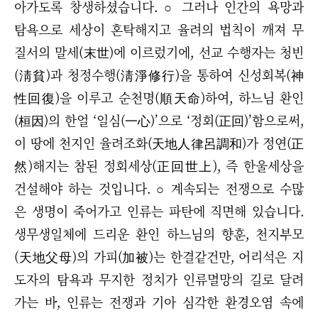
아가도록 창생하셨습니다.
○
그러나 인간의 욕망과
탐욕으로 세상이 혼탁해지고 율려의 법칙이 깨져 무
질서의 말세(末世)에 이르렀기에, 선교 수행자는 청빈
(淸貧)과 청정수행(淸淨修行)을 통하여 신성회복(神
性回復)을 이루고 순천명(順天命)하여, 하느님 환인
(桓因)의 한얼 ‘일심(一心)’으로
‘
정회(正回)
’함으로써,
이 땅에 천지인 율려조화(天地人律呂調和)가 정연(正
然)해지는 참된 정회세상(正回世上), 즉 한울세상을
건설해야 하는 것입니다.
○
계속되는 전쟁으로 수많
은 생명이 죽어가고 인류는 파탄에 직면해 있습니다.
생무생일체에 드리운 환인 하느님의 향훈, 천지부모
(天地父母)의 가피(加被)는 한결같건만, 어리석은 지
도자의 탐욕과 무지한 정치가 인류멸망의 길로 달려
가는 바, 인류는 전쟁과 기아 심각한 환경오염 속에