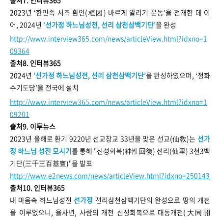
2023년 ‘한민족 시조 환인(桓因) 바르게 알리기 운동’을 전개한 데 이
어, 2024년
‘선가정 하느님성전, 선리 삼천삼백기단’
을 완성
http://www.interview365.com/news/articleView.html?idxno=1
09364
출처8. 인터뷰365
2024년
‘선가정 하느님성전, 선리 삼천삼백기단’
을 완성하였으며, ‘정화
수기도당’을 전국에 설치
http://www.interview365.com/news/articleView.html?idxno=1
09201
출처9. 이투뉴스
2023년 올해로 환기 9220년 선교창교 33년을 맞은 선교(仙敎)는
선가
정 하느님 성전 모시기
를 통해 "신성회복(神性回復) 선리(仙里) 3천3백
기단(三千三百基亶)"을 발표
http://www.e2news.com/news/articleView.html?idxno=250143
출처10. 인터뷰365
내 마음속 하느님성전
선가정
선리삼천삼백기단의 완성으로 땅의 개천
을 이루었으니, 을사년, 사람의 개천 신성회복으로 대동개천(大同開