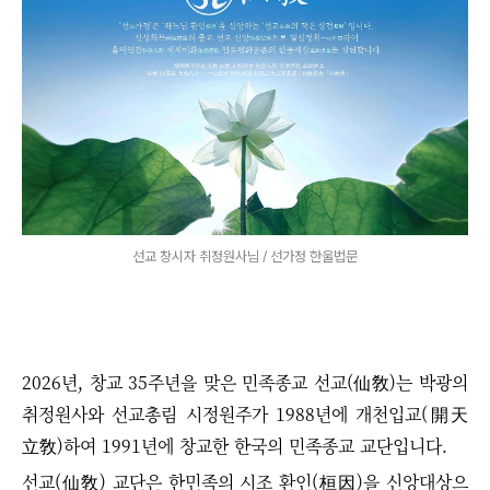
선교 창시자 취정원사님 / 선가정 한울법문
2026년, 창교 35주년을 맞은 민족종교 선교(仙敎)는 박광의
취정원사와 선교총림 시정원주가 1988년에 개천입교(開天
立敎)하여 1991년에 창교한 한국의 민족종교 교단입니다.
선교(仙敎) 교단은 한민족의 시조 환인(桓因)을 신앙대상으