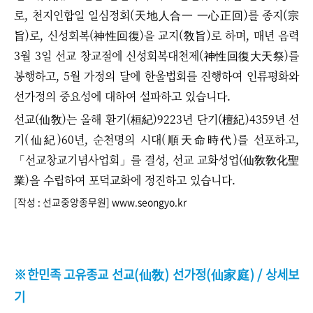
로, 천지인합일 일심정회(天地人合一 一心正回)를 종지(宗
旨)로, 신성회복(神性回復)을 교지(敎旨)로 하며, 매년 음력
3월 3일 선교 창교절에 신성회복대천제(神性回復大天祭)를
봉행하고, 5월 가정의 달에 한울법회를 진행하여 인류평화와
선가정의 중요성에 대하여 설파하고 있습니다.
선교(仙敎)는 올해 환기(桓紀)9223년 단기(檀紀)4359년 선
기(仙紀)60년, 순천명의 시대(順天命時代)를 선포하고,
「선교창교기념사업회」를 결성, 선교 교화성업(仙敎敎化聖
業)을 수립하여 포덕교화에 정진하고 있습니다.
[작성 : 선교중앙종무원] www.seongyo.kr
※한민족 고유종교 선교(仙敎) 선가정(仙家庭) / 상세보
기