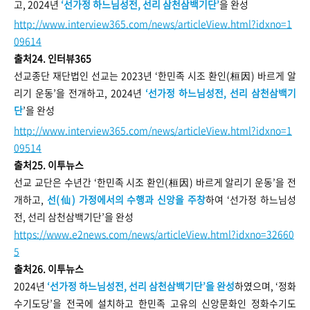
고, 2024년
‘선가정 하느님성전, 선리 삼천삼백기단’
을 완성
http://www.interview365.com/news/articleView.html?idxno=1
09614
출처24. 인터뷰365
선교종단 재단법인 선교는 2023년 ‘한민족 시조 환인(桓因) 바르게 알
리기 운동’을 전개하고, 2024년
‘선가정 하느님성전, 선리 삼천삼백기
단
’을 완성
http://www.interview365.com/news/articleView.html?idxno=1
09514
출처25. 이투뉴스
선교 교단은 수년간 ‘한민족 시조 환인(桓因) 바르게 알리기 운동’을 전
개하고,
선(仙) 가정에서의 수행과 신앙을 주창
하여 ‘선가정 하느님성
전, 선리 삼천삼백기단’을 완성
https://www.e2news.com/news/articleView.html?idxno=32660
5
출처26. 이투뉴스
2024년
‘선가정 하느님성전, 선리 삼천삼백기단’을 완성
하였으며, ‘정화
수기도당’을 전국에 설치하고 한민족 고유의 신앙문화인 정화수기도