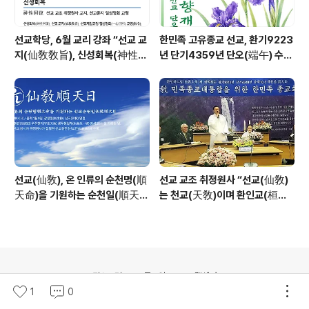
선교학당, 6월 교리 강좌 “선교 교
한민족 고유종교 선교, 환기9223
지(仙敎敎旨), 신성회복(神性回
년 단기4359년 단오(端午) 수릿
復)”_ 선기60년 선교창교36년
날 제천의식 성료 _ 창교주 취정원
열린학당
사님 신성교화법문
선교(仙敎), 온 인류의 순천명(順
선교 교조 취정원사 “선교(仙敎)
天命)을 기원하는 순천일(順天
는 천교(天敎)이며 환인교(桓因
日) 기념법회 / “1.9 인류의 날” 제
敎)이다” - 「선교학」강론
정반포
의안내
티스토리
로그인
고객센터
1
0
© Daum Corp.