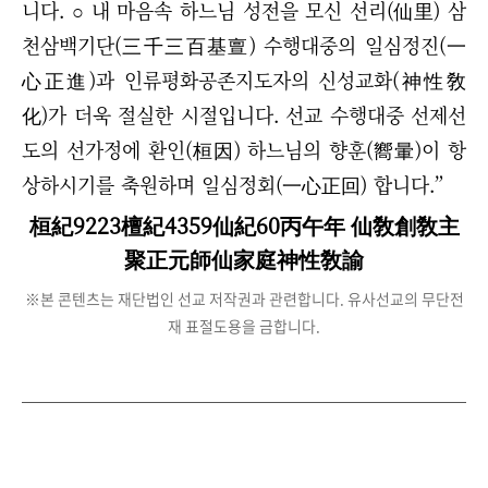
니다.
○
내 마음속 하느님 성전을 모신 선리(仙里) 삼
천삼백기단(三千三百基亶) 수행대중의 일심정진(一
心正進)과 인류평화공존지도자의 신성교화(神性敎
化)가 더욱 절실한 시절입니다. 선교 수행대중 선제선
도의 선가정에 환인(桓因) 하느님의 향훈(嚮暈)이 항
상하시기를 축원하며 일심정회(一心正回) 합니다.”
桓紀9223檀紀4359仙紀60丙午年 仙敎創敎主
聚正元師仙家庭神性敎諭
※본 콘텐츠는 재단법인 선교 저작권과 관련합니다. 유사선교의 무단전
재 표절도용을 금합니다.