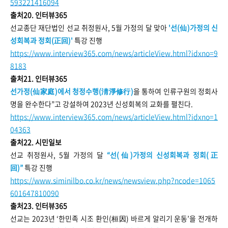
593221416094
출처20. 인터뷰365
선교종단 재단법인 선교 취정원사, 5월 가정의 달 맞아
'선(仙)가정의 신
성회복과 정회(正回)'
특강 진행
https://www.interview365.com/news/articleView.html?idxno=9
8183
출처21. 인터뷰365
선가정(仙家庭)에서 청정수행(淸淨修行)
을 통하여 인류구원의 정회사
명을 완수한다”고 강설하여 2023년 신성회복의 교화를 펼친다.
https://www.interview365.com/news/articleView.html?idxno=1
04363
출처22. 시민일보
선교 취정원사, 5월 가정의 달
“선(仙)가정의 신성회복과 정회(正
回)”
특강 진행
https://www.siminilbo.co.kr/news/newsview.php?ncode=1065
601647810090
출처23. 인터뷰365
선교는 2023년 ‘한민족 시조 환인(桓因) 바르게 알리기 운동’을 전개하