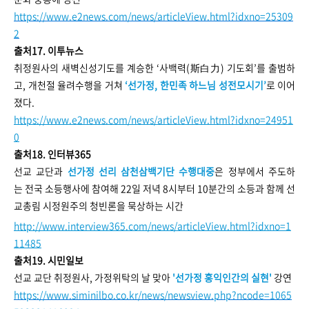
https://www.e2news.com/news/articleView.html?idxno=25309
2
출처17. 이투뉴스
취정원사의 새벽신성기도를 계승한 ‘사백력(斯白力) 기도회’를 출범하
고, 개천절 율려수행을 거쳐
‘선가정, 한민족 하느님 성전모시기’
로 이어
졌다.
https://www.e2news.com/news/articleView.html?idxno=24951
0
출처18. 인터뷰365
선교 교단과
선가정 선리 삼천삼백기단 수행대중
은 정부에서 주도하
는 전국 소등행사에 참여해 22일 저녁 8시부터 10분간의 소등과 함께 선
교총림 시정원주의 청빈론을 묵상하는 시간
http://www.interview365.com/news/articleView.html?idxno=1
11485
출처19. 시민일보
선교 교단 취정원사, 가정위탁의 날 맞아
'선가정 홍익인간의 실현'
강연
https://www.siminilbo.co.kr/news/newsview.php?ncode=1065