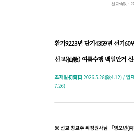
선교仙敎 · 
환기9223년 단기4359년 선기6
선교(仙敎) 여름수행 백일안거
초재일初齋日
2026.5.28(陰4.12) /
입
7.26)
※ 선교 창교주 취정원사님 「병오년(丙