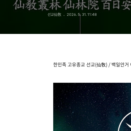
선교仙敎
2026. 5. 31. 11:48
한민족 고유종교 선교(仙敎) / 백일안거