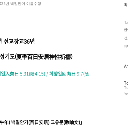
2026년 백일안거 여름수행
최
최
근
글
과
인
T
기
환
글
선
0년 선교창교36년
재
 신성기도(夏季百日安居神性祈禱)
Ar
재일入齋日
5.31(陰4.15) /
회향일回向日
9.7(陰
방
To
문
To
자
Ye
수
午年) 백일안거(百日安居) 교유문(敎喩文)」