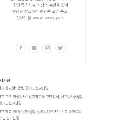
한민족 하느님 사상의 본원을 찾아
1991년 창교하신 한민족 고유 종교 _
선교仙敎 www.seongyo.kr
구독하기
지사항
선교 창교일” 관련 공지 _ 선교신앙
선교 교조 취정원사” 선교창교와 교단창설, 선교종사(仙敎
史) _ 선교신앙
선교 창교 원년(仙敎創敎元年), 1991년” 선교 종헌결의
포 _ 선교신앙