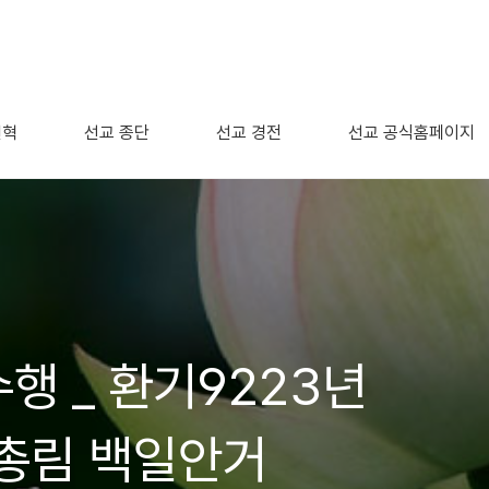
연혁
선교 종단
선교 경전
선교 공식홈페이지
행 _ 환기9223년
총림 백일안거