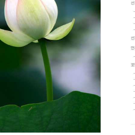
선
선
언
포