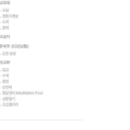
교의례
도성
정화수명상
도제
향재
교공지
론속의 선교(仙敎)
신문 방송
덕교화
입교
수계
법연
산천재
명상센터 Meditation Pool
선방일기
선교갤러리