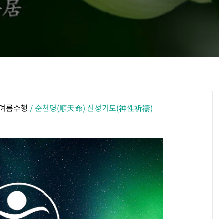
 여름수행
/ 순천명(順天命) 신성기도(神性祈禱)