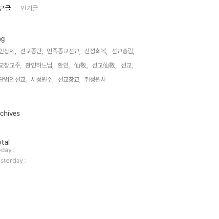
근글
인기글
ag
인상제,
선교종단,
민족종교선교,
신성회복,
선교총림,
교창교주,
환인하느님,
환인,
仙敎,
선교仙敎,
선교,
단법인선교,
시정원주,
선교창교,
취정원사,
chives
tal
day :
sterday :