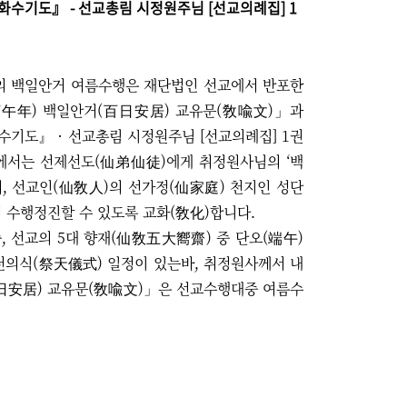
화수기도』 - 선교총림 시정원주님 [선교의례집] 1
교단의 백일안거 여름수행은 재단법인 선교에서 반포한
丙午年) 백일안거(百日安居) 교유문(敎喩文)」과
수기도』 · 선교총림 시정원주님 [선교의례집] 1권
에서는 선제선도(仙弟仙徒)에게 취정원사님의 ‘백
, 선교인(仙敎人)의 선가정(仙家庭) 천지인 성단
 수행정진할 수 있도록 교화(敎化)합니다.
, 선교의 5대 향재(仙敎五大嚮齋) 중 단오(端午)
천의식(祭天儀式) 일정이 있는바, 취정원사께서 내
日安居) 교유문(敎喩文)」은 선교수행대중 여름수