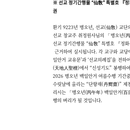
※ 선교 정기간행물 “仙敎” 특별호 『정
권
환기 9223년 병오년, 선교(仙敎) 
선교 창교주 취정원사님의 「병오년(
선교 정기간행물 “仙敎” 특별호 『정화
근거하여 실시됩니다. 각 교구와 교당
일안거 교유문’과
‘선교의례집’
을 전하여
(天地人聖檀)에서 “신성기도” 봉행하여
2026 병오년 백일안거 여름수행 기간중
수릿날에 올리는 “단향재(丹嚮齋)” 제
리시는 「병오년(丙午年) 백일안거(百
행의 벼리가 될 것입니다.