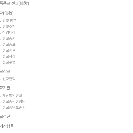
족종교 선교(仙敎)
교(仙敎)
선교 창교주
선교소개
신앙대상
선교종지
선교종표
선교계율
선교사상
선교수행
교창교
선교연혁
교기관
재단법인선교
선교총림선림원
선교종단보존회
교경전
기간행물