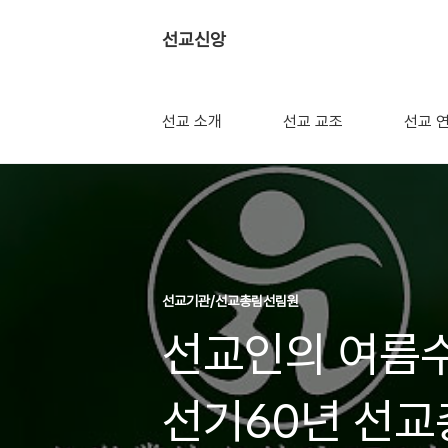
선교신앙
선교 소개
선교 교조
선교 
선교기관/선교총림선림원
선교인의 여름수
선기60년 선교