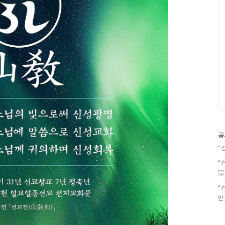
공
“
“
宗
“
반