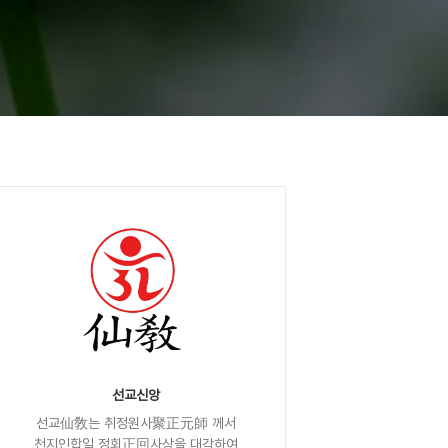
선교신앙
선교仙敎는 취정원사聚正元師 께서
천지인합일 정회正回사상을 대각하여