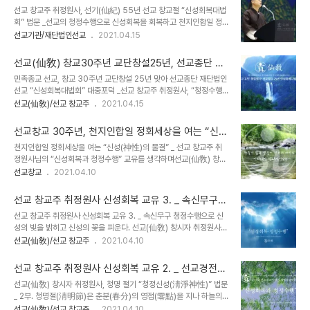
리된 각자가 한마음의 가정으로 돌아가는 것이며, 뿌리를 잃은 인간이
성회복대법회” 법문
선교 창교주 취정원사, 선기(仙紀) 55년 선교 창교절 “신성회복대법
신성을 회복하여 존재의 근원인 환인께 귀의하는 것이다. 인류와 생무
회” 법문 _선교의 청정수행으로 신성회복을 회복하고 천지인합일 정
생일체의 신성회복은 가장 작고 핵심적인 공동체 선(仙)가정에서 시
회세상 “환인시대”를 실현한다.환기(桓紀) 9218년 선기(仙紀) 55
선교기관/재단법인선교
2021.04.15
작된다”고 강조하고 “선(仙)가정이 신성의 빛을 회복하는 뿌리가 되
년 선교창교 30주년 교단창설 25년을 맞은 민족종교 선교 교단은 선
어 가족 구성원과 나아가 인류가 근원적 사랑과 믿음을 되찾는 상생공
교환인집부회가 후원하고 재단법인 선교(仙敎)가 주최, 선교 총본산
동체로 거듭나기를 기원한다”는 메시지를 전했습..
선교(仙敎) 창교30주년 교단창설25년, 선교종단 재
선교총림선림원(仙敎叢林仙林院)이 주관하여, 2021년 4월 14일
단법인 선교 “신성회복대법회” 대중포덕
민족종교 선교, 창교 30주년 교단창설 25년 맞아 선교종단 재단법인
(음력 3월 3일) 선교 창교일을 맞아 신성회복대법회(神性回復大法
선교 “신성회복대법회” 대중포덕 _선교 창교주 취정원사, “청정수행
會)를 봉행했습니다. 올해 1월 1일부터 360일 천지인 정회기도(天
으로 천지인합일 정회세상을 연다” 창교절 법문 환기(桓紀) 9218년
선교(仙敎)/선교 창교주
2021.04.15
地人正回祈禱)를 실시하고 있는 선교종단은, 선교를 창시한 창교주
선기(仙紀) 55년을 맞은 민족종교 선교 교단은 선교환인집부회가 후
취정원사(聚正元師)의 교유에 따라 인류 생명구원의 염원이 담긴 원
원하고 재단법인 선교(仙敎)가 주최, 선교 총본산 선교총림선림원(仙
천제수인 쌀과 소금을 무료나눔으로 대중포덕 하고, ..
선교창교 30주년, 천지인합일 정회세상을 여는 “신성
敎叢林仙林院)이 주관하여, 2021년 4월 14일(음력 3월 3일) 선
(神性)의 물결” _ 선교 창교주 취정원사님의 “신성회
천지인합일 정회세상을 여는 “신성(神性)의 물결” _ 선교 창교주 취
교 창교일을 맞아 신성회복대법회(神性回復大法會)를 봉행했습니
복과 청정수행” 교유를 생각하며
정원사님의 “신성회복과 청정수행” 교유를 생각하며선교(仙敎) 창시
다. 올해 1월 1일부터 360일 천지인 정회기도(天地人正回祈禱)를
자 취정원사, “선교(仙敎)의 속신무구(俗身無垢) 청정수행(淸淨修
선교창교
2021.04.10
실시하고 있는 선교종단은, 선교(仙敎)를 창시한 창교주 취정원사(聚
行)은 생무생일체의 신성(神性)을 회복(回復)하고 인류를 구원하는
正元師)의 교유에 따라 인류 생명구원의 염원이 담긴 원천제수인 쌀
길이다.” _ 취정원사 교화법문 《청명절기 선교창교와 신성회복의 길》
과 소금을 무료나눔으로 대중포덕 하고, “선교(..
선교 창교주 취정원사 신성회복 교유 3. _ 속신무구
에서 선교 창교주 취정원사님 《천지인합일 정회세상을 여는 선(仙)의
청정수행으로 신성의 빛을 밝히고 꽃피운다.
선교 창교주 취정원사 신성회복 교유 3. _ 속신무구 청정수행으로 신
물결》 _ 2001년.「 한국 선도(仙道)와 선법(禪法) 전수기관 선림원
성의 빛을 밝히고 신성의 꽃을 피운다. 선교(仙敎) 창시자 취정원사,
(仙林院)이 세상을 항해 문을 열었습니다. 한줄기의 맑은 샘물이 끊
청명 절기 “청정신성(淸淨神性)” 교화법문 _ 3부. 청명(淸明) 절기
선교(仙敎)/선교 창교주
2021.04.10
이지 않고 계속 흐른다면, 오염된 산천과 세상을 정화하고 진리의 바다
는 선교 창교(仙敎創敎)의 절기, 청정수행(淸淨修行)으로 신성(神
로 나아갈 것입니다. 가슴에 한줄기 맑음이 끊이지 않고 흐른다면, 선
性)을 회복(回復)하고 인류를 구원하라. _ 선교경전 《선교전(仙敎
교총본산 선림원(仙林院)으로 오십시오..
선교 창교주 취정원사 신성회복 교유 2. _ 선교경전
典)》 선교창교(仙敎創敎) 篇. 환인(桓因)께서는 시간과 공간이 없
선교전 "청정(淸淨)과 신성(神性)"
선교(仙敎) 창시자 취정원사, 청명 절기 “청정신성(淸淨神性)” 법문
고 기운과 형질이 없던 무극태역(無極太易)에 스스로 신으로 화하시
_ 2부. 청명절(淸明節)은 춘분(春分)의 영점(零點)을 지나 하늘의
어 우주 생무생일체를 창조하시고 빛으로써 온 누리를 주재하는 하느
빛으로 만물이 소생(蘇生)하는 소선(蘇宣)의 절기로써 “청명(淸明)
선교(仙敎)/선교 창교주
2021.04.10