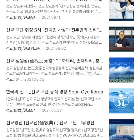
지인합일, 인류가 구현한 일체의 교(敎) · 도(道) · 리(理) · 법(法)을
창교종리 법문
선교 창교주 취정원사, 선교 창교종리 「천지인합일 정회사상」 법문민
관통하는 불변의 진리” 법문 중, 취정원사께서 설(說)하신 “종교란 무
족종교 선교, 창교 30주년 취정원사님 “천지인 합일의 정회세상” 특
엇인가”에 대한 내용을 실어 선교 수행대중에 전합니다. 선제선도의
강 진행“천지인합일, 인류가 구현한 일체의 교(敎) · 도(道) · 리(理) ·
선교(仙敎)/선교종지
2021.08.11
정회(正回)를 기원합니다._ 선교총림선림원 선교중앙종무원 선교 교
법(法)을 관통하는 불변의 진리 ” _ 선교경전『선교전(仙敎典)』선교
단 재단법인 선교(仙敎)와 선교총림 선림원(仙林院)은 선교창교 30
창교종리(宗理)와 선교종지(宗旨) ※ 선교 취정원사 법문특강 "천지
주년 2021년 8월 8일 선..
선교 교단 취정원사 "천지인 사상과 천부인의 진리"
인합일 정회세상" & 언론보도인터뷰365 민족종교 선교 교단 취정원
한민족 강좌
선교 교단, 창교주 취정원사 「한민족 강좌」“천지인(天地人) 사상과
사, 법문특강 진행... ‘천지인(天地人) 합일(合一)의 정회세상(正回
천부인(天符印)의 진리” 선교 창교종리 천지인합일 정회사상으로 살
世上)’
펴보는 천부인의 진리 _한알에서 비롯된 생무생일체가 한울을 이루며
선교(仙敎)/선교 창교주
2021.08.02
(2021.8.9)https://www.interview365.com/news/articleVi
천부인의 진리를 펼치는 천지인합일 정회세상 _ ※ 선교 취정원사 한민
ew.html?idxno=98887 민족종교 선교 교단 취정원사, 법문특강
족강좌 "천지인사상과 천부인의 진리" & 언론보도인터뷰365 선교
진행... ‘천지인(天地人) 합일(合一)의 ..
선교 삼원상(仙敎三元常) "교화의리, 존재의리, 창
취정원사, 한민족강좌 진행... “천지인 사상과 천부인의 진리”
교종리"
선교 삼원상 仙敎三元常선교수행공동체 신단수숲마을 「취정원사님
(2021.7.31)https://www.interview365.com/news/articleV
선교창교종리 교화법문」“선교 천도순리 삼원상(仙敎三元常), 《교화
iew.html?idxno=98813 선교 취정원사, 한민족 강좌 진행... '천지
의리 · 존재의리 · 창교종리》, 선교 삼원상의 합일 《선교교리》” _ 선교
선교경전
2021.08.02
인 사상과 천부인의 진리' - 인터뷰365 - 대한민국 인터인터뷰365
고유경전 「선교전(仙敎典)」 취정원사 著. 환기9194년 선기31년
임성규 기자 = 선교 교단 재단법인 선교(仙敎)와 선교총림 선림원..
1997년 정축년 “ 선교(仙敎)는 한민족(韓民族)의 시원(始源)으로
한국의 선교 _선교 교단 공식 영상 Seon Gyo Korea
부터의 고대선교(古大仙敎)와 선교 교단 창설의 현대선교(現代仙
[한국의 선교] 선교 교단 영상교화 한국의 선교(仙敎)선교 교단 소개
敎)로 선사(仙史)의 시대구분이 이루어진다. 한민족의 시조이시며 온
영상 _ 한민족 고유종교 선교, 한국의 민족종교 선교Korean
세상의 창조주 하느님이신 상천궁극위(上天窮極位) 환인(桓因) 상
Traditional Religion, Seon Gyo한국의 선교, 영상교화 기록선교
선교(仙敎)/선교소개
2021.06.29
제님의 교화(敎化)를 일컬어 빛으로 온 세상을 주재하시는 환인하느
Seon Gyo 공식채널, 선교 교단 영상교화 기록보존실, 선교방송
님의 ‘교화의리(敎化義理)’라 하며, 환인하느님(桓因上帝)의 생무
SKN환인(桓因)선교의 신앙대상 _ 상천궁극위 환인상제 한국의 선교
생일체(生無生一切) 만군생(萬群生) 체용지위(體用旨爲)..
선교경전 [선교전(仙敎典)], 선교 교단 고유경전
(仙敎) 환인상제(桓因上帝)를 신앙하는 한민족 고유종교 입니다.환
선교경전 [선교전(仙敎典)] 영상교화 선교전(仙敎典) 선교 경전 『선
인상제는 한민족(韓民族)의 시조이시며, 온 세상을 교화(敎化)로서
교전(仙敎典)』은 선교 고유경전이다. (1988~1997. 선교 교조 취
다스리신 창조주 하느님 이십니다. 개천(開天)과 제천(祭天)하느님