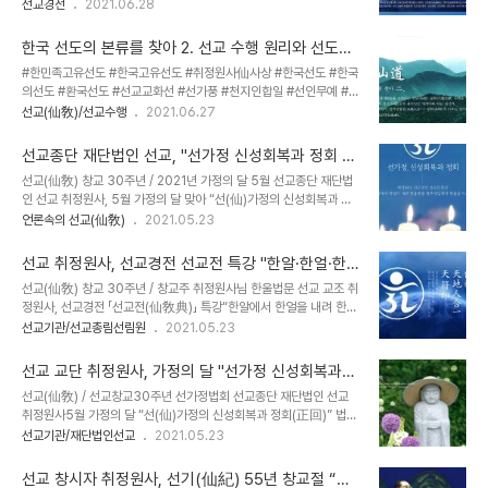
정원사 原著)선교의 진리와 선사(仙史)를 밝힌 선교 교단의 정경(正
선교경전
2021.06.28
환인의 교화 고대선교 _ 개천과 제천의식으로 계승 한민족 상고(上
經)이다.선교 교조 취정원사, 선교 창교종리(創敎宗理)와 고대선교
古)시대 환인상제(桓因上帝)님의 교화를 고대선교(古代仙敎)라고
종맥 계승, 천부인 · 신단수, 환인계시록, 개천(開天)과 제천(祭天),
합니다.환인상제의 교화는 환웅천왕의..
한국 선도의 본류를 찾아 2. 선교 수행 원리와 선도
선교 교헌, 선사기보, 선림원사. 취정원사의 천지인합일 정회(正回)사
(仙道)
#한민족고유선도 #한국고유선도 #취정원사仙사상 #한국선도 #한국
상, 한민족 하느님(桓因)사상과 선(仙)사상, 선교 · 선도 · 선학 선교
의선도 #환국선도 #선교교화선 #선가풍 #천지인합일 #선인무예 #선
삼정(仙敎三鼎) 등이 수록되어있다. ※ 선교 창교주 취정원사님의 선
도공법 #무예선 #농선 #참선 #선교 #선교수행 #선교수행원리 #선교
선교(仙敎)/선교수행
2021.06.27
교창교업적을 도용하고 선교 교단의 경전 및 교리 수행법을 무단도용
수행이론 #선교수행의실제 #선농무일여사상 #천지인합일사상 #정회
하는 경우, 민형사상의 법적처벌을 받게됩니다. 『선교전(仙敎典)』 은
사상 #선도 #오행농법 #청정수행 #풍류도 #신선도 #선교수행선도 #
선교(仙敎)의 고유경전..
선교종단 재단법인 선교, "선가정 신성회복과 정회 &
선교삼정 #선인교당 #선사상 #선문화 #선수행 #생활선도 #생활선문
홍익인간의 실현" 영상교화 _ 선교 수행공동체 신단수
선교(仙敎) 창교 30주년 / 2021년 가정의 달 5월 선교종단 재단법
화 #仙道 #仙道功法 #仙敎 #仙敎三鼎 #仙敎三正 선교 교화선
숲마을 "선가정 행복명상" 개최
인 선교 취정원사, 5월 가정의 달 맞아 “선(仙)가정의 신성회복과 정
선도(仙敎敎化禪仙道) 선교 풍류이시 선가풍 선도(仙敎風流以是
회(正回)” 특강 진행 _선교경전 「선교전(仙敎典)」 ‘한알에서 한얼이
언론속의 선교(仙敎)
2021.05.23
仙家風仙道) _한국 선도의 본류를 찾아 2. “선교 수행 원리와 선도
내려 한올한올 생무생일체가 한울을 이루니’ 선교종단 재단법인 선교
(仙道)” 선교 교화선 선도(仙敎敎化禪仙道), 선교 풍류이시 선가풍
와 선교총림 선림원은 5월 15일 가정의 날을 맞아 “선(仙)가정의 신
선도(仙敎風流以是仙家風仙道) 선교(仙敎)는 하늘의 교화(敎..
선교 취정원사, 선교경전 선교전 특강 "한알·한얼·한
성회복과 인류의 정회(正回)”를 주제로 선교 창교주 취정원사의 특강
올·한울"
선교(仙敎) 창교 30주년 / 창교주 취정원사님 한울법문 선교 교조 취
을 진행했습니다. 한민족 고유종교 선교(仙敎) 교단을 창설하여 천지
정원사, 선교경전 「선교전(仙敎典)」 특강“한알에서 한얼을 내려 한올
인합일 정회세상 실현을 모토로 선교종단 수행공동체를 이끌어가고
한올 생무생일체가 한울을 이루니라” 《 모든 인간이 근본적으로 가지
선교기관/선교총림선림원
2021.05.23
있는 취정원사는 “모두가 근본으로 정회하는 가정의 달이 되기를 기원
고 있는 한마음이 있으니, 이것을 일심(一心)이라 한다. 일심(一心)
한다. 정회란 유리된 각자가 한마음의 가정으로 돌아가는 것이며, 뿌리
은 모든 인간의 근본적인 한마음이며, 생무생일체(生無生一切) 존재
를 잃은 인간이 신성을 회복..
선교 교단 취정원사, 가정의 달 "선가정 신성회복과
의 중심(中心)이다. 인간은 일심(一心)으로 돌아갈 때, 인간이 가지
정회" 법문
선교(仙敎) / 선교창교30주년 선가정법회 선교종단 재단법인 선교
고 있는 근본적인 외로움과 불안을 극복할 수 있다. 일심으로 돌아가는
취정원사5월 가정의 달 “선(仙)가정의 신성회복과 정회(正回)” 법문
것은 신성을 회복하여 윤회(輪回)를 끝내고 정회(正回)에 도달하는
한민족 고유종교 선교(仙敎) 교단을 창설하여 천지인합일 정회세상
선교기관/재단법인선교
2021.05.23
것이다. 정회란 천지인이 합일하여 진리의 근원으로 바르게 귀의하는
실현을 모토로 선교종단 수행공동체를 이끌어가고 있는 취정원사는
것이니, 이것이 선교의 창교종리(創敎宗理) 천지인합일(天地人合
“모두가 근본으로 정회하는 가정의 달이 되기를 기원한다. 정회란 유
一) 일심정회(一心正回)이다.다시 말하여..
선교 창시자 취정원사, 선기(仙紀) 55년 창교절 “신