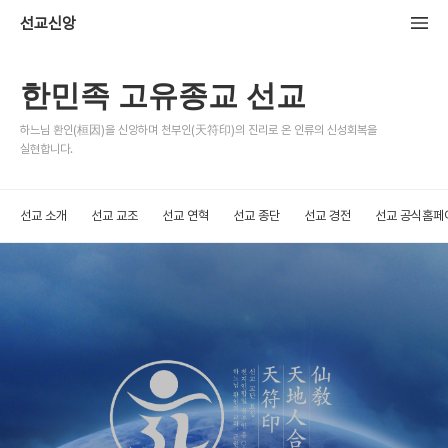
선교신앙
한민족 고유종교 선교
하느님 환인(桓因)을 신앙하며 천부인(天符印)의 진리로 온 인류의 신성회복을
실현합니다.
선교 소개
선교 교조
선교 연혁
선교 종단
선교 경전
선교 공식홈페