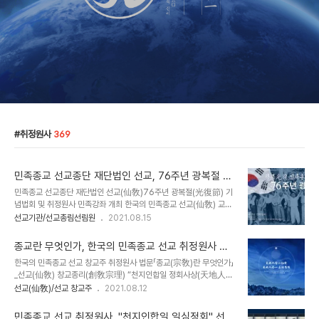
취정원사
369
민족종교 선교종단 재단법인 선교, 76주년 광복절 취
정원사 민족강좌 개최
민족종교 선교종단 재단법인 선교(仙敎)76주년 광복절(光復節) 기
념법회 및 취정원사 민족강좌 개최 한국의 민족종교 선교(仙敎) 교단
은 창교주 박광의(朴光義) 취정원사(聚正元師)님의 교유에 따라,
선교기관/선교총림선림원
2021.08.15
매년 3·1절과 8·15 광복절에 젊은 세대의 자주적 역사관과 한민족 고
유종교 선교(仙敎)에 대한 올바른 이해를 돕기 위해 민족강좌를 진행
종교란 무엇인가, 한국의 민족종교 선교 취정원사 법
하고 있습니다. 선교 교단은 2021년 제76주년 광복절을 맞아, 재단
문 _천지인합일 정회사상을 중심으로
한국의 민족종교 선교 창교주 취정원사 법문「종교(宗敎)란 무엇인가」
법인 선교가 주최하고 선교총림선림원이 주관하는 광복절 기념대법회
_선교(仙敎) 창교종리(創敎宗理) “천지인합일 정회사상(天地人合
와 함께 취정원사님의 민족강좌 “대한민국의 완전한 독립과 한민족 고
一正回思想)”을 중심으로환기9218년 선기55년 선교창교31년 선
선교(仙敎)/선교 창교주
2021.08.12
유종교 선교”를 영상교화로 진행했습니다. 선교종단(仙敎宗團)의 광
교교단창설 25년, 2021년 8월 8일 진행된 선교 창교주 취정원사님
복절(光復節) 기념행사는 “순국선열을 위한 광복절 기도문”과 “한민
선교 교리 법문특강에서 “선교 창교종리 「천지인합일 정회사상」 _ 천
족의 완전한 독립을 위한 기도문”으로 시작하여..
민족종교 선교 취정원사, "천지인합일 일심정회" 선교