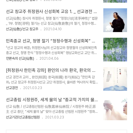
님이시니, 청명(淸明)은 환인(桓因)의 향훈(嚮暈)이 온 누리에 가득
은 선교개천(仙敎開天)의 절기” 이니라._ 선교경전 《선교전(仙敎
한 날이다. 문자적인 의미로 “환(桓)”은 온 세상을 비추는 진리의 빛이
典)》 선교창교(仙敎創敎) 篇. 선교를 창시한 교조 취정원사께서 선
며, “인(因)”은 동양의 우주..
선교 창교주 취정원사 신성회복 교유 1. _ 선교경전 선
교 창교절, "신성회복과 청정수행"에 대해 교유하시기를, 「“환(桓)”은
교전 "선교 창교의 절기, 청명(淸明) "
선교(仙敎) 창시자 취정원사, 청명 절기 “청정신성(淸淨神性)” 법문
온 세상을 비추는 진리의 빛이며, “인(因)”은 생무생일체를 창조한 존
_ 1부. 청명(淸明) 절기는 선교 창교(仙敎創敎)의 절기, 청정수행
재의 근원, 하느님이라는 뜻이다. 인(因)의 씨앗이 청정(淸淨)이요,
(淸淨修行)으로 신성(神性)을 회복(回復)하고 인류를 구원하라._
선교(仙敎)/선교 창교주
2021.04.10
신성(神性)이다. “청정신성(淸淨神性)”은 천지인합일을 이루는 선
선교경전 《선교전(仙敎典)》 선교창교(仙敎創敎) 篇. 선교를 창시
교(仙敎) 수행의 근본(根本)으로 선교(仙敎) 교화선(敎化禪) 선가
한 교조 취정원사께서 "선교 창교절"에 대해 교유하시기를, 「무등(無
풍(仙家風), 선도(仙道)의 요..
민족종교 선교, 청명 절기 “청정수행과 신성회복” 영
等)의 영점(零點)을 지나 하늘의 빛으로 만물이 소생(蘇生)하는 소
상교화
「선교 창교의 배경」 취정원사님의 선교창교와 청명절의 신성회복민족
선(蘇宣)의 절기 “청명(淸明)은 선교개천(仙敎開天)의 절기” 이니
종교 선교, 청명 한식 “청정수행과 신성회복” 영상교화선교 교단 취정
라.」 _ 선교 경전 『선교전(仙敎典)』 선교창교(仙敎創敎) 篇. 선교
원사, 청명 절기에 “신성회복과 청정수행” 영상교화 진행 선교 창교절,
언론속의 선교(仙敎)
2021.04.06
경전 『선교전(仙敎典)』 선교창교(仙敎創敎) 편에 “청명(淸明)은
24절기 청명(淸明) 절기를 맞아 선교 창교주 취정원사(聚正元師)
하늘이 맑고 햇빛이 선명(鮮明)하여 온 세상이 환하게 밝다는 의미이
님의 교유를 전합니다.선교 창교절 신성회복 교유 “청정수행과 신성회
다. 태양이 황경영도(黃經零度)의 춘분..
[취정원사 한민족 강좌] 환인의 나라 환국, 환국의 연
복” / 선교수행(仙敎修行) 선도(仙道) 대중포덕 교유 “선교 삼법계
호 환기 _ 선교
선교 경전과 교리 _ 환인(桓因) 환국(桓國) 환기(桓紀) 「한민족 강
(三法戒), 평정운(平正韻) · 정정취(靜精取) · 여가례(麗佳禮) 선
좌」 선교 창교주 취정원사선교 교단 취정원사, 올바른 역사의식 확립
교수행으로 인류의 신성회복(神性回復)과 24절기 선교의 절기수행
과 민족정신 고취“환인(桓因) 환국(桓國) 환기(桓紀)”를 정의하다.
선교경전
2021.03.23
으로 천지인합일(天地人合一) 정회(正回)의 길을 열어간다” 선교
선교 창교주 취정원사님의 “한민족 강좌”는 취정원사께서 환기9188
교단을 창설하신 취정원사님의 청명 절기 교유 “24절기 청명 절기는
년 선기25년 천지인합일 정회사상을 대각하시고, 선교 환인집부회를
빛으로 온 세상을 주관하시는 환인상제(桓因上帝..
선교총림 시정원주, 세계 물의 날 "종교적 가치의 물,
창립하시어 선제들에게 설하시던, 하느님 환인(桓因) · 하느님의 나라
정화수 기도" 명상법회
선교 仙敎 / 선교총림선림원 仙敎叢林仙林院 / 시정원주 時正原
환국(桓國) · 환국의 연호 환기(桓紀)와 선교상고(仙敎詳考) 선교
主 선교 종단, “세계 물의 날” 맞아 선교총림 선림원 시정원주 “정화수
신앙(仙敎信仰) 등, 선교환인집부회에 보존된 선교경전 [선교전(仙
기도 명상법회” 진행물은 인류의 신성(神性)을 회복하고 지구 자연
선교기관/선교총림선림원
2021.03.23
敎典)] 1997. 취정원사 著 에 결집되어 그 일부가 선교 수행경전 [천
(自然)을 부활하는 생명(生命)의 원천_ 시정원주 「종교적 가치로서
지인합일 선교] 2012. 취정원사 著 와 정기간행물 [仙敎] 2007~
의 물, 정화수」 법문 시정원주 세계 물의 날 정화수명상법회 뉴스보도
선교환인집부회 발행...
선교 종단, '세계 물의 날' 맞아 '정화수명상법회' 진행[선교총림 선림