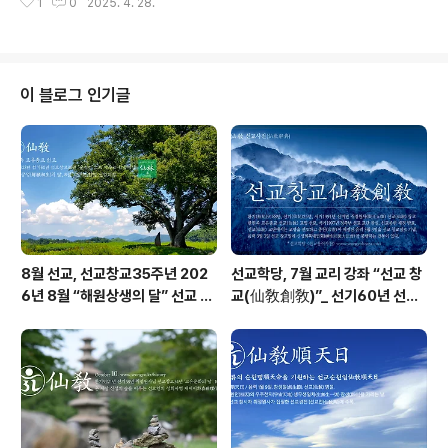
1
0
2025. 4. 28.
법인 선교(仙敎)와 선교총림 선림원(仙林院)은 “한하늘
文)」에 근거하여..
한아버지 아래 한자손”이라는 창교주 취정원사님의 교유
를 받들어, 4월 4일 청명절기에 온 인류의 평화를 기원하
는 “선교인류평화법회”를 개최하고, 4월 20일 곡우 절기
에 인류평화지도자 교육과 연수를 마친 선제들의 “교화업
이 블로그 인기글
무”를 시작하였습니다. 한민족 고유종교 선교(仙敎) 교단
은 ‘한하늘 한아버지 아래 온 인류가 한자손이 되어 대동개
천 한울세상을 실현하라’ 하신 선교 창시자 취정원사님의
한울세상 교유를 받들어 인류평화지도자를 양성하는 교육
과 연수를 실시하였던 바, 이제 인류평화지도..
8월 선교, 선교창교35주년 202
선교학당, 7월 교리 강좌 “선교 창
6년 8월 “해원상생의 달” 선교 법
교(仙敎創敎)”_ 선기60년 선교
회 및 수행
창교36년 열린학당