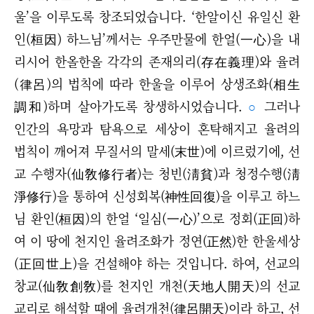
울’을 이루도록 창조되었습니다. ‘한알이신 유일신 환
인(桓因) 하느님’께서는 우주만물에 한얼(一心)을 내
리시어 한올한올 각각의 존재의리(存在義理)와 율려
(律呂)의 법칙에 따라 한울을 이루어 상생조화(相生
調和)하며 살아가도록 창생하시었습니다.
○
그러나
인간의 욕망과 탐욕으로 세상이 혼탁해지고 율려의
법칙이 깨어져 무질서의 말세(末世)에 이르렀기에, 선
교 수행자(仙敎修行者)는 청빈(淸貧)과 청정수행(淸
淨修行)을 통하여 신성회복(神性回復)을 이루고 하느
님 환인(桓因)의 한얼 ‘일심(一心)’으로 정회(正回)하
여 이 땅에 천지인 율려조화가 정연(正然)한 한울세상
(正回世上)을 건설해야 하는 것입니다. 하여, 선교의
창교(仙敎創敎)를 천지인 개천(天地人開天)의 선교
교리로 해석할 때에 율려개천(律呂開天)이라 하고, 선