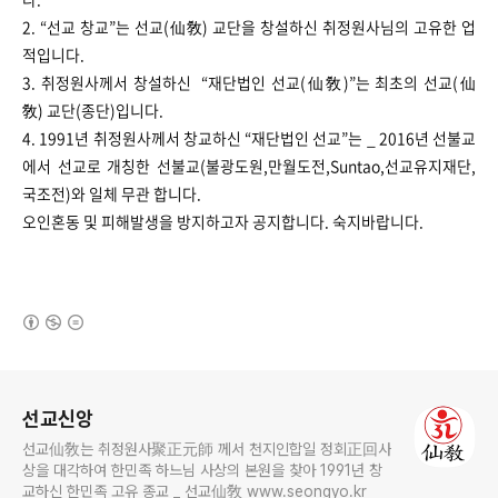
2. “선교 창교”는 선교(仙敎) 교단을 창설하신 취정원사님의 고유한 업
적입니다.
3. 취정원사께서 창설하신 “재단법인 선교(仙敎)”는 최초의 선교(仙
敎) 교단(종단)입니다.
4. 1991년 취정원사께서 창교하신 “재단법인 선교”는 _ 2016년 선불교
에서 선교로 개칭한 선불교(불광도원,만월도전,Suntao,선교유지재단,
국조전)와 일체 무관 합니다.
오인혼동 및 피해발생을 방지하고자 공지합니다. ​​​​숙지바랍니다.
(새창열림)
로그 정보
선교신앙
선교仙敎는 취정원사聚正元師 께서 천지인합일 정회正回사
상을 대각하여 한민족 하느님 사상의 본원을 찾아 1991년 창
교하신 한민족 고유 종교 _ 선교仙敎 www.seongyo.kr