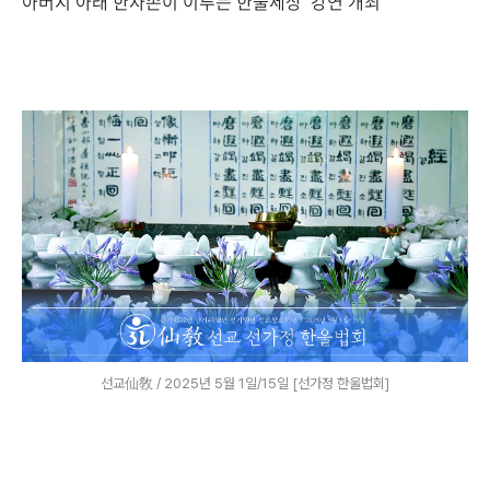
아버지 아래 한자손이 이루는 한울세상’ 강연 개최
선교仙敎 / 2025년 5월 1일/15일 [선가정 한울법회]