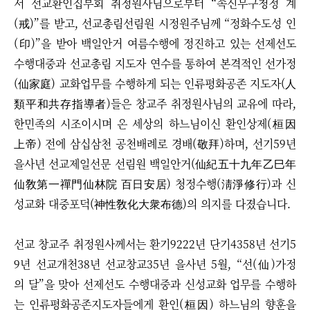
서 선교환인집부회 취정원사님으로부터 “속신무구청정 계
(戒)”를 받고, 선교총림선림원 시정원주님께 “정화수도성 인
(印)”을 받아
백일안거 여름수행에 정진하고 있는 선제선도
수행대중과 선교총림 지도자 연수를 통하여 본격적인 선가정
(仙家庭) 교화업무를 수행하게 되는 인류평화공존 지도자(人
類平和共存指導者)들은 창교주 취정원사님의 교유에 따라,
한민족의 시조이시며 온 세상의 하느님이신 환인상제(桓因
上帝) 전에 삼십삼천 공천배례로 경배(敬拜)하며, 선기59년
을사년 선교제일선문 선림원 백일안거(仙紀五十九年乙巳年
仙敎第一禪門仙林院 百日安居) 청정수행(淸淨修行)과 신
성교화 대중포덕(神性敎化大衆布德)의 의지를 다졌습니다.
선교 창교주 취정원사께서는 환기9222년 단기4358년 선기5
9년 선교개천38년 선교창교35년 을사년 5월, “선(仙)가정
의 달”을 맞아 선제선도 수행대중과 신성교화 업무를 수행하
는 인류평화공존지도자들에게 환인(桓因) 하느님의 향훈을