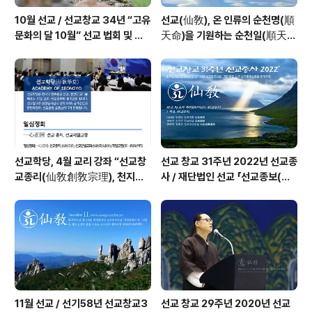
10월 선교 / 선교창교 34년 “고유
선교(仙敎), 온 인류의 순천명(順
문화의 달 10월” 선교 법회 및 수
天命)을 기원하는 순천일(順天
행 _ 선교공지
日) 기념법회 / “1.9 인류의 날” 제
정반포
선교학당, 4월 교리 강좌 “선교창
선교 창교 31주년 2022년 선교종
교종리(仙敎創敎宗理), 천지인
사 / 재단법인 선교 「선교종보(仙
합일 일심정회(一心正回)” _ 선
敎宗譜)」 편찬
기60년 선교창교36년 열린학당
11월 선교 / 선기58년 선교창교3
선교 창교 29주년 2020년 선교