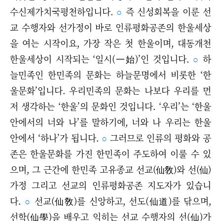
수신제가치국평천하입니다.
○
즉 신성회복을 이룬 선
교 수행자와 선가정이 바로 인류평화공존의 한울세상
을 여는 시작이요, 가장 작은 첫 한울이며, 대동개천
한울세상이 시작되는 ‘일시(一始)’인 것입니다.
○
하
늘민족인 한민족의 문화는 하늘문명에서 비롯한 ‘한
울문화’입니다. 우리민족의 문화는 나보다 우리를 먼
저 생각하는 ‘한울’의 문화인 것입니다. ‘우리’는 ‘한울
안에서의 너와 나’를 말하기에, 너와 나 우리는 한울
안에서 ‘하나’가 됩니다.
○
그러므로 인류의 평화와 공
존은 한울문화를 가진 한민족이 주도하여 이룰 수 있
으며, 그 근간에 한민족 고유종교 선교(仙敎)와 선(仙)
가정 그리고 선교의 인류평화공존 지도자가 있습니
다.
○
선교(仙敎)를 신앙하고, 선도(仙道)를 닦으며,
선학(仙學)을 배우고 익히는 선교 수행자의 선(仙)가