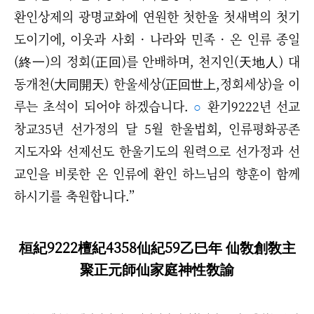
환인상제의 광명교화에 연원한 첫한울 첫새벽의 첫기
도이기에,
이웃과 사회 · 나라와 민족 · 온 인류 종일
(終一)의 정회(正回)를 안배하며,
천지인(天地人) 대
동개천(大同開天) 한울세상(正回世上,정회세상)을
이
루는 초석이 되어야 하겠습니다.
○
환기9222년 선교
창교35년 선가정의 달 5월 한울법회,
인류평화공존
지도자와 선제선도
한울기도의 원력으로 선가정과 선
교인을 비롯한 온 인류에 환인 하느님의 향훈이 함께
하시기를 축원합니다.”
桓紀9222檀紀4358仙紀59乙巳年 仙敎創敎主
聚正元師仙家庭神性敎諭