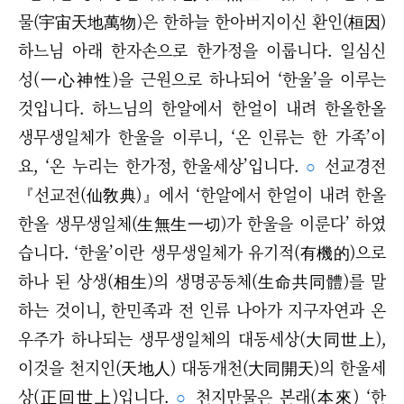
물(宇宙天地萬物)은 한하늘 한아버지이신 환인(桓因)
하느님 아래 한자손으로 한가정을 이룹니다. 일심신
성(一心神性)을 근원으로 하나되어
‘한울
’
을 이루는
것입니다. 하느님의 한알에서 한얼이 내려 한올한올
생무생일체가 한울을 이루니, ‘온 인류는 한 가족’이
요, ‘온 누리는 한가정, 한울세상’입니다.
○
선교경전
『선교전(仙敎典)』에서 ‘한알에서 한얼이 내려 한올
한올 생무생일체(生無生一切)가 한울을 이룬다’ 하였
습니다.
‘한울
’
이란 생무생일체가 유기적(有機的)으로
하나 된 상생(相生)의 생명공동체(生命共同體)를 말
하는 것이니, 한민족과 전 인류 나아가 지구자연과 온
우주가 하나되는 생무생일체의 대동세상(大同世上),
이것을 천지인(天地人) 대동개천(大同開天)의 한울세
상(正回世上)입니다.
○
천지만물은 본래(本來) ‘한