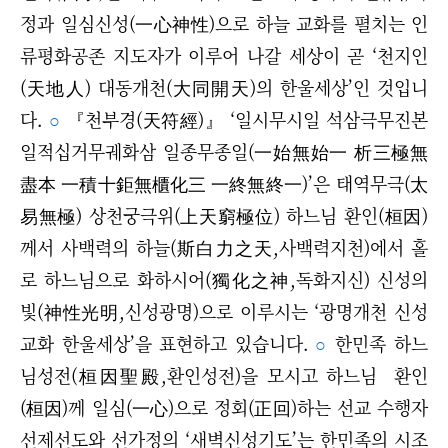
정과 일심신성(一心神性)으로 하늘 교화를 펼치는 인
류평화공존 지도자가 이루어 나갈 세상이 곧 ‘천지인
(天地人) 대동개천(大同開天)의 한울세상’인 것입니
다.
○
『천부경(天符經)』 ‘일시무시일 석삼극무진본
일적십거무궤화삼 일종무종일(一始無始一 析三極無
盡本 一積十鉅無櫃化三 一終無終一)’은 태역무극(太
易無極) 상천궁극위(上天窮極位) 하느님 환인(桓因)
께서 사백력의 하늘(斯白力之天,사백력지천)에서 홀
로 하느님으로 화하시어(獨化之神,독화지신) 신성의
빛(神性光明,신성광명)으로 이루시는 ‘광명개천 신성
교화 한울세상’을 표현하고 있습니다.
○
한민족 하느
님성전(桓因聖殿,환인성전)을 모시고 하느님
환인
(桓因)께 일심(一心)으로 정회(正回)하는
선교 수행자
선제선도와 선가정
의 ‘새벽신성기도’는 한민족의 시조