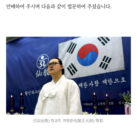
안배하여 주시며 다음과 같이 법문하여 주셨습니다.
선교(仙敎) 창교주, 취정원사(聚正元師) 尊影.