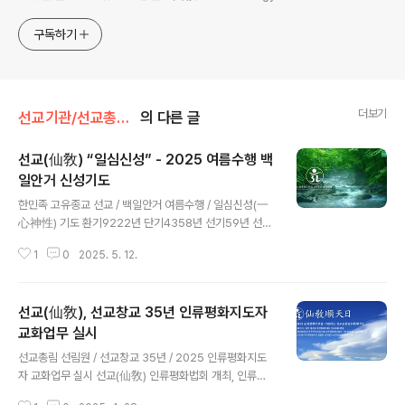
구독하기
더보기
선교기관/선교총림선림원
의 다른 글
선교(仙敎) “일심신성” - 2025 여름수행 백
일안거 신성기도
글 내용
한민족 고유종교 선교 / 백일안거 여름수행 / 일심신성(一
心神性) 기도 환기9222년 단기4358년 선기59년 선교
창교35년 선교仙敎 · 여름夏수행 · 백일안거신성기도百
1
0
2025. 5. 12.
日安居神性祈禱 초재일初齋日 / 2025년 5월 9일(陰
4.12) 입재일入齋日 / 2025년 5월 12일(陰4.15) 회향
일回向日 / 2025년 8월 19일(陰閏6.26) ※ 선교 창교
선교(仙敎), 선교창교 35년 인류평화지도자
주 취정원사님 「을사년(乙巳年) 백일안거(百日安居) 교
유문(敎喩文)」 - 선교중앙종무원 포선 ※ 선교 정기간행물
교화업무 실시
글 내용
“仙敎” 특별호 『정화수기도』 - 선교총림 시정원주님 [선
선교총림 선림원 / 선교창교 35년 / 2025 인류평화지도
교의례집] 1권 ※ 환기 9222년 을사년, 선교(仙敎) 교단의
자 교화업무 실시 선교(仙敎) 인류평화법회 개최, 인류평
백일안거 여름수행은 재단법인 선교에서 반포한 취정원사
화지도자 교화업무 실시 [선교중앙종무원] 선교종단 재단
님의 「을사년(乙巳年) 백일안거(百日安居) 교유문(敎喩