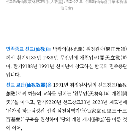
선교총림(仙敎叢林인교당(仙人敎堂) / 정화수기도 · 선모회(仙母會井華水祈禱
仙母會)
민족종교 선교(仙敎)는
박광의(朴光義) 취정원사(聚正元師)
께서 환기9185년 1988년 무진년에 개천입교(開天立敎)하
여, 환기9188년 1991년 신미년에 창교하신 한국의 민족종단
입니다.
선교 교단(仙敎敎團)
은
1991년 취정원사님의 선교창교(仙敎
創敎)로써 하늘의 교화를 펼치는 ‘천부인(天符印)의 개천(開
天)’을 이루고, 환기9220년 선교창교33년 2023년 계묘년에
‘선가정 하느님성전 선리 삼천삼백기단(仙家庭仙里三千三
百基亶)’ 구축을 완성하여 ‘땅의 개천 개지(開地)’를 이룬 것
에 이어,