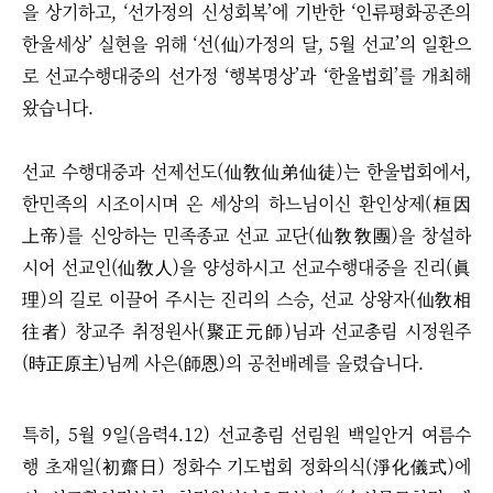
을 상기하고, ‘선가정의 신성회복’에 기반한 ‘인류평화공존의
한울세상’ 실현을 위해 ‘선(仙)가정의 달, 5월 선교’의 일환으
로 선교수행대중의 선가정 ‘행복명상’과 ‘한울법회’를 개최해
왔습니다.
선교 수행대중과 선제선도(仙敎仙弟仙徒)는 한울법회에서,
한민족의 시조이시며 온 세상의 하느님이신 환인상제(桓因
上帝)를 신앙하는 민족종교 선교 교단(仙敎敎團)을 창설하
시어 선교인(仙敎人)을 양성하시고 선교수행대중을 진리(眞
理)의 길로 이끌어 주시는 진리의 스승, 선교 상왕자(仙敎相
往者) 창교주 취정원사(聚正元師)님과 선교총림 시정원주
(時正原主)님께 사은(師恩)의 공천배례를 올렸습니다.
특히,
5월 9일(음력4.12) 선교총림 선림원 백일안거 여름수
행 초재일(初齋日) 정화수 기도법회 정화의식(淨化儀式)에