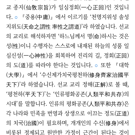
교 종지(仙敎宗旨)가 일심정회(一心正回)인 것입니
다.
○
『중용(中庸)』에서 이르기를 ‘천명지위성 솔성
지위도(天命之謂性 率性之謂道)’라 하였습니다. 선교
의 교리로 해석하자면 ‘하느님께서 명(命)하시는 것은
성(性)이니 수행자는 스스로에 내재된 하늘의 성품 일
심신성(一心神性)을 회복하여 진리의 길, 정회(正回)
의 도(道)를 따라야 한다는 것입니다.
○
또한 『대학
(大學)』에서 ‘수신제가치국평천하(修身齊家治國平
天下)’라 하였습니다. 선교 교리 정해(正解)로 볼 때,
‘평천하(平天下)’는 ‘인류평화공존(人類平和共存)의
시대’를 말합니다. 인류의 평화공존
(人類平和共存)은
각 나라와 민족을 번영과 상생으로 이끄는 정도(正道)
의 치국(治國)이 필요하며, 개개인의 수신(修身)에서
비롯된 정제되고 원만한 가정이 근간이 된다는 것이