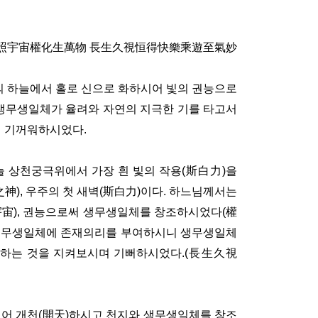
照宇宙權化生萬物 長生久視恒得快樂乘遊至氣妙
의 하늘에서 홀로 신으로 화하시어 빛의 권능으로
생무생일체가 율려와 자연의 지극한 기를 타고서
 기꺼워하시었다.
늘 상천궁극위에서 가장 흰 빛의 작용(斯白力)을
神), 우주의 첫 새벽(斯白力)이다. 하느님께서는
宇宙), 권능으로써 생무생일체를 창조하시었다(權
 생무생일체에 존재의리를 부여하시니 생무생일체
생하는 것을 지켜보시며 기뻐하시었다.(長生久視
시어 개천(開天)하시고 천지와 생무생일체를 창조