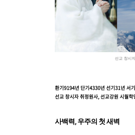
선교 창시자
환기9194년 단기4330년 선기31년 서기
선교 창시자 취정원사,
선교강원 시월학
사백력, 우주의 첫 새벽