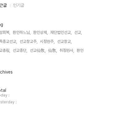
근글
인기글
ag
성회복,
환인하느님,
환인상제,
재단법인선교,
선교,
족종교선교,
선교창교주,
시정원주,
선교창교,
교총림,
선교종단,
선교仙敎,
仙敎,
취정원사,
환인,
chives
tal
day :
sterday :