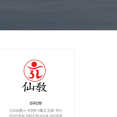
선교신앙
선교仙敎는 취정원사聚正元師 께서
천지인합일 정회正回사상을 대각하여