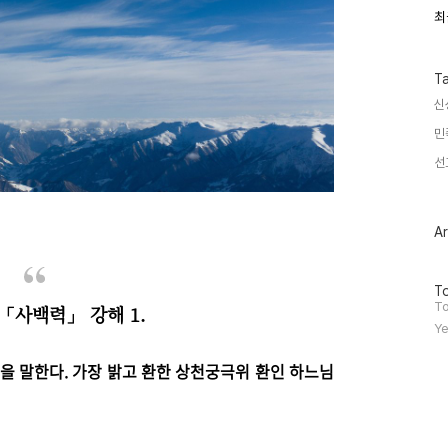
최
최
근
글
과
인
T
기
신
글
민
선
Ar
방
To
문
To
「사백력」 강해 1.
자
Ye
수
”을 말한다. 가장 밝고 환한 상천궁극위 환인 하느님