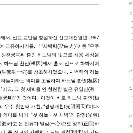
민
선
께서, 선교 교단을 창설하신 선교개천원년 1997
하여 교유하시기를,
「“사백력(斯白力)”이란 “우주
환한 상천궁극위 환인 하느님의 빛으로 처음 세상을
. 하느님 환인(桓因)께서 홀로 신으로 화하시어
선
체(生無生一切)를 창조하시었으니, 사백력의 하늘
 하늘이라는 의미를 초월하여 하느님 환인(桓因)
선
”이요, 그 첫 새벽을 연 찬란한 빛은 유일신(有一
명(光明)”인 것이다. 이것이 바로 하느님 환인(桓
 우주 첫번째 개천, “광명개천(光明開天)”이다.
미를 넘어 “첫 하늘 · 첫 새벽”의 광명(光明)
선
回復)하고 온 인류가 일심(一心)으로 정회(正回)하
정
다. 즉 선교의 사백력 기도는 개천(開天)의 기도