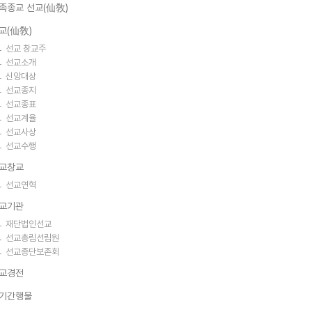
족종교 선교(仙敎)
교(仙敎)
선교 창교주
선교소개
신앙대상
선교종지
선교종표
선교계율
선교사상
선교수행
교창교
선교연혁
교기관
재단법인선교
선교총림선림원
선교종단보존회
교경전
기간행물