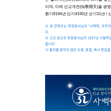
이며, 이에 선교개천(仙敎開天)을 광명
환기9194년 단기4330년 선기31년 
※ 본 콘텐츠는 취정원사님의 “사백력, 우주의 
다.
※ 선교 창교주 취정원사님의 1997년 시월
합니다.
※ 출처를 밝히지 않은 도용, 표절, 복사 편집