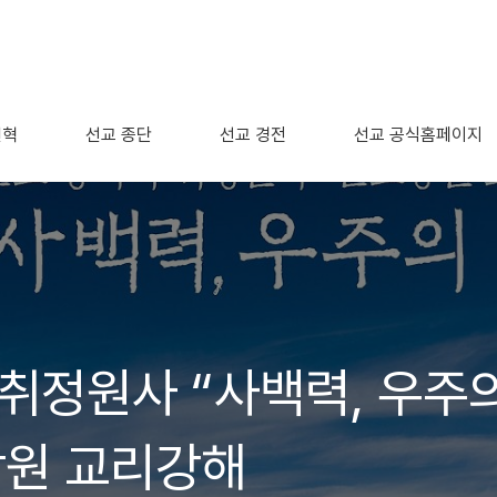
연혁
선교 종단
선교 경전
선교 공식홈페이지
 취정원사 “사백력, 우주
강원 교리강해