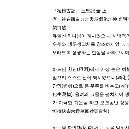
『桓檀古記』 三聖記 全 上.
有一神在斯白力之天爲獨化之神 光明
契自然
유일신 하나님이 계시었으니, 사백력
우주와 생무생일체를 창조하시었다. 
오래도록 장생하는 현상을 바라보시며
하느님 환인(桓因)께서 가장 높은 하
일으켜 스스로 신이 되시었으니(獨化之
광명(光明)으로 온 우주를 비추고(照
化生萬物). 율려의 그물을 펼치시어
가 지극한 기운을 타고 오랫동안 장
恒得快樂乘遊至氣妙契自然)
하느님 환인(桓因)께서 큰 빛을 발하