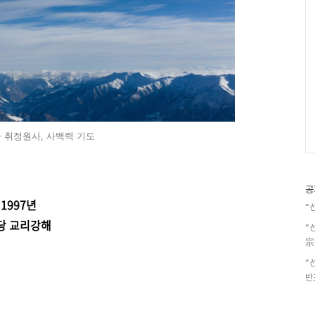
 취정원사, 사백력 기도
공
1997년
“
당 교리강해
“
宗
“
반