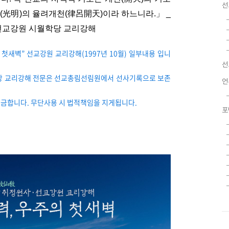
선
(光明)의 율려개천(律呂開天)이라 하느니라.」 _
/ 선교강원 시월학당 교리강해
첫새벽” 선교강원 교리강해(1997년 10월) 일부내용 입니
선
학당 교리강해 전문은 선교총림선림원에서 선사기록으로 보존
언
을 금합니다. 무단사용 시 법적책임을 지게됩니다.
포