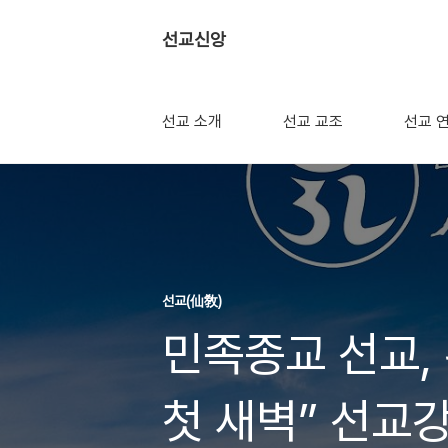
선교신앙
선교 소개
선교 교조
선교 
선교(仙敎)
민족종교 선교,
첫 새벽” 선교