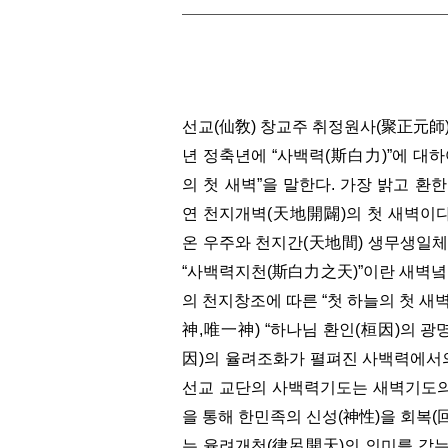
선교(仙敎) 창교주 취정원사(聚正元師)
년 정축년에
“사백력(斯白力)”에 대
의 첫 새벽”을 말한다. 가장 밝고 
연 천지개벽(天地開闢)의 첫 새벽이다
온 우주와 천지간(天地間) 생무생일
“사백력지천(斯白力之天)”이란 새벽녘
의 천지창조에 따른 “첫 하늘의 첫 새벽
神,唯一神) “하나님 환인(桓因)의 광
因)의 율려조화가 펼펴진 사백력에서의
선교 교단의 사백력기도는 새벽기도의 의
을 통해 한민족의 신성(神性)을 회복(
는 율려개천(律呂開天)의 의미를 갖는