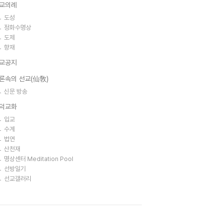
교의례
도성
정화수명상
도제
향재
교공지
론속의 선교(仙敎)
신문 방송
덕교화
입교
수계
법연
산천재
명상센터 Meditation Pool
선방일기
선교갤러리