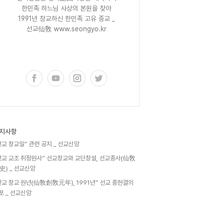
한민족 하느님 사상의 본원을 찾아
1991년 창교하신 한민족 고유 종교 _
선교仙敎 www.seongyo.kr
구독하기
지사항
선교 창교일” 관련 공지 _ 선교신앙
선교 교조 취정원사” 선교창교와 교단창설, 선교종사(仙敎
史) _ 선교신앙
선교 창교 원년(仙敎創敎元年), 1991년” 선교 종헌결의
포 _ 선교신앙