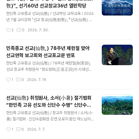
선교 창교주 취정원사님 “해원상생의 달” 8월 교지 / 8.1 ※
敎)”_ 선기60년 선교창교36년 열린학당
선기60년 선교창교36년, 선교환인집부회(桓因慹父會)
글 내용
제 29기 선교 도무사 수계식 / 8.2 ※선기60년 선교창교3
한민족 고유종교 선교(仙敎) / 선교학당 교무교육 / 2026
6년, 취정원사님 “천지인합일 가을교화” 선학(仙學) 강연
년 7월 교리강좌 「선교 창교(仙敎創敎)」 『선교(仙敎) 천
/ 8.7 ※선기60년 선교창교36년, 선교 교단 운양지절 삼
지교화문(天地敎化文)』오로지 환인 하느님의 빛으로써
작성시간
2
0
2026. 7. 30.
칠일기도 / 8.13 입재~9.2 회향..
신성광명(神性光明)오로지 환인 하느님에 말씀으로 신성
교화(神性敎化)오로지 환인 하느님께 귀의하며 신성회복
(神性回復)※ 환기9194년 1997년 정축년 [일교일종선
민족종교 선교(仙敎,) 78주년 제헌절 맞아
교] 선교종헌(仙敎宗憲) 제정반포 교유 中※ 원문 출처 :
선교연혁 보고회와 선교포교문 반포
선교경전(仙敎經典)『선교전(仙敎典)』 선교 창교(仙敎
글 내용
創敎) 환기9188년 선기25년 서기 1991년, 선교환인집
한민족 고유종교 선교(仙敎) / 78주년 제헌절(制憲節),
부회(仙敎桓因慹父會) 박광의(朴光義) 취정원사(聚正
선교 창교주 취정원사 “정도정회(正道正回)의 시대선언”/
元師)께서 환국(桓國)으로부터 전하는 고대선교(古代仙
선기60년 창교36년 2026년 상반기 제2차 “선교연혁 보
작성시간
1
0
2026. 7. 19.
敎)의 종맥(宗脈)을 계승하여 “선교(仙敎)” 창교. “한민
고회”/ 선교수리훈(仙敎首理訓) 『한민족고유선교고(韓
족고유종교 선교(韓民族固有宗敎仙敎)” 천..
民族固有仙敎考)』 반포 제 78주년 제헌절, 민족종교 선
교 ‘정도정회(正道正回)’ 시대선언선교(仙敎) 교단, 선교
선교(仙敎) 취정원사, 소서(小暑) 절기법회
수리훈 『한민족고유선교고(韓民族固有仙敎考)』 반포취
“한민족 고유 선도와 신단수 수행” 신단수문
정원사 기조연설, “대한민국 제헌(制憲)과 민족종교 선교
글 내용
화원 강연
(仙敎) 종헌(宗憲)”선교종사단, 선기60년 선교창교36년
한민족 고유종교 선교(仙敎) / 창교주 취정원사 / 소서(小
상반기 선교연혁 보고회​ [선교중앙종무원] 한국의 민족종
暑) 절기법회 · 신단수문화원 강연 오로지 환인 하느님의
교 선교종단 재단법인 선교(仙敎)와 선교총림 선림원(仙
빛으로써 신성광명오로지 환인 하느님에 말씀으로 신성교
작성시간
1
0
2026. 7. 7.
林院)은 2026년 7월 17일 “제78주년 제헌절(制憲
화오로지 환인 하느님께 귀의하며 신성회복 환기9194년
節)”을 맞아 “정도정회(正道正回)의 ..
선기31년 선교창교7년 1997 정축년선교창교주 취정원사