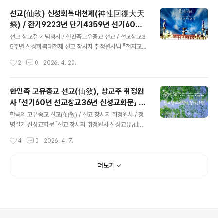
元師)는 199..
단법인 선교(仙敎) 주최, 선교총림 선림원(仙林院) 주관
선교(仙敎) 신성회복대천제(神性回復大天
으로 4월 22일 제56주년 “지구의 날(Earth Day)”을 맞
祭) / 환기9223년 단기4359년 선기60년
아 ‘지구자연 한울생명법회’와 함께 ‘푸른지구 맑은숨(Gre
글 내용
선교창교36년
en Earth, Clean Bleath)’ 환경캠페인을 진행했습니다.
선교 창교절 기념행사 / 한민족고유종교 선교 / 선교창교3
선교(仙敎) 교단은 이날 ‘한울생명법회’에서 선교 창교주
5주년 신성회복대천제 선교 창시자 취정원사님 『천지교화
박광의(朴光義) 취정원사(聚正元師)님의 지상강좌 “지
문(天地敎化文) 』 오로지 환인 하느님의 빛으로써 신성광
작성시간
2
0
2026. 4. 20.
구자연과 생무생일체의 한울생명공동체” 강연을 통해..
명(神性光明)오로지 환인 하느님에 말씀으로 신성교화
(神性敎化)오로지 환인 하느님께 귀의하며 신성회복(神
性回復) ※ 환기9194년 1997년 정축년 [일교일종선교]
한민족 고유종교 선교(仙敎), 창교주 취정원
선교종헌(仙敎宗憲) 제정반포 교유 中※ 원문 출처 : 선교
사 「선기60년 선교창교36년 신성교화문」 _
경전(仙敎經典)『선교전(仙敎典)』 한민족 고유종교 선교
글 내용
청명 절기법회
(仙敎) 창교 36년 “신성회복대천제”소도제천(蘇塗祭
한국의 고유종교 선교(仙敎) / 선교 창시자 취정원사 / 청
天) 성료 선교 창교주 취정원사, “천지인의 신성회복으로
명절기 신성교화문 「선교 창시자 취정원사 신성교유」仙敎
인류구원의 정회사명을 완수하라”재단법인 선교, 취정원
創始者聚正元師神性敎諭 「하늘(天)의 광명(光明)을
작성시간
4
0
2026. 4. 7.
사님의 선교창교업적을 기리며 천지인합일 재세이화의 교
환(桓)이라 하고,땅(地)의 광명(光明)을 단(檀)이라 하며,
화성업 추진 [선교중앙종무원] 민족종교 선교종단..
사람(人)의 광명(光明)을 선(仙)이라 한다.하늘의 광명 환
(桓)은사백력지천(斯白力之天)의 가장 희고 밝은하느님
더보기
(天帝) 환인(桓因)의 빛(光明)이요,빛의 천리조화(天理
造化)이며,하느님 환인께서 생무생일체(生無生一切)에
부여하신빛의 교화, 존재의리, 신성광명(神性光明)이다._
취정원사 原著. 선교경전 [仙敎典] 中.」 ※ 본 콘텐츠는 재
단법인 선교 저작권과 관련합니다.유사선교의 표절도용 시