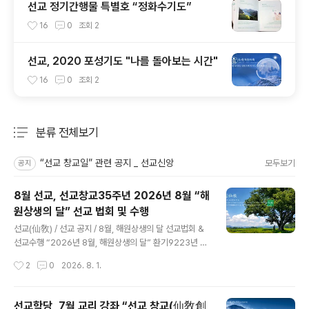
선교 정기간행물 특별호 “정화수기도”
16
0
조회
2
선교, 2020 포성기도 "나를 돌아보는 시간"
16
0
조회
2
분류 전체보기
주요 글 목록
“선교 창교일” 관련 공지 _ 선교신앙
모두보기
공지
8월 선교, 선교창교35주년 2026년 8월 “해
원상생의 달” 선교 법회 및 수행
글 내용
선교(仙敎) / 선교 공지 / 8월, 해원상생의 달 선교법회 &
선교수행 “2026년 8월, 해원상생의 달” 환기9223년 단
기4359년 선기60년 선교창교35주년, 선교 포덕교화 월
작성시간
2
0
2026. 8. 1.
별공지 2026.8.1 ~ 8.31 선교 법회 및 수행일정 ※선기6
0년 선교창교36년, 한민족고유종교선교 순천명(順天命)
/ 213일~2143 정회(正回) ※선기60년 선교창교36년,
선교학당, 7월 교리 강좌 “선교 창교(仙敎創