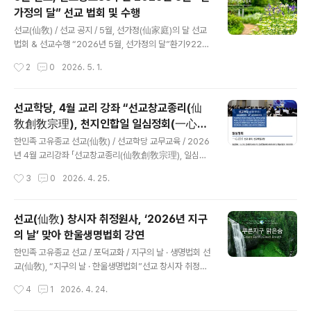
성의 숲 명상’ 으로 신성교화 ​[선교중앙종무원] 민족종교
가정의 달” 선교 법회 및 수행
선교 종단 ‘재단법인 선교(仙敎)’ 산하 ‘선교총림 선림원
글 내용
(仙林院)’은 2026년 5월 5일 24절기 입하(立夏)를 맞
선교(仙敎) / 선교 공지 / 5월, 선가정(仙家庭)의 달 선교
아 선교 절기법회 “입하 신성법회”를 개최하고, 한민족 고
법회 & 선교수행 “2026년 5월, 선가정의 달”환기9223
유선도(韓民族固有仙道)를 일컫는 ‘선교수행문화 선도
년 단기4359년 선기60년 선교창교35주년, 선교 포덕교
작성시간
2
0
2026. 5. 1.
(仙道)’의 대중화를 위해 선교 교단에 비전되는 선도공법
화 월별공지 2026.5.1 ~ 5.31 선교 법회 및 수행일정 ※선
(仙道功法) 중 입..
기60년 선교창교36년, 한민족 고유종교 선교 순천명(順
天命) / 121일~151일 정회(正回) ※선기60년 선교창교3
선교학당, 4월 교리 강좌 “선교창교종리(仙
6년, 선교 창교주 취정원사님 “가정의 달, 한울법회” 교지
敎創敎宗理), 천지인합일 일심정회(一心正
/ 5.1 ※선기60년 선교창교36년, 취정원사님 선교수행공
글 내용
回)” _ 선기60년 선교창교36년 열린학당
동체 신단수숲마을 “한울강좌” 선가정 법문 / 5.15 ※선기
한민족 고유종교 선교(仙敎) / 선교학당 교무교육 / 2026
60년 선교창교36년, 선교총림 선림원 신단수 숲 마을 “신
년 4월 교리강좌 「선교창교종리(仙敎創敎宗理), 일심정
성법회 & 숲명상” / 24절기 입하 소만 ※선기60년 선교창
회(一心正回)」 선교창교종리(仙敎創敎宗理)「천지인합
작성시간
3
0
2026. 4. 25.
교36년, 선교 신행회 “선가정 ..
일(天地人合一) 일심정회 一心正回」 천지인합일 일심정
회, 선교 창시자 박광의 취정원사님의 “선교(仙敎) 창교종
리(創敎宗理)” 선교종지(仙敎宗旨) 일심정회(一心正
선교(仙敎) 창시자 취정원사, ‘2026년 지구
回)는 선교만법교화(仙敎萬法敎化) 제일교정(第一敎
의 날’ 맞아 한울생명법회 강연
頂)이다. 일심정회(一心正回)에는 선교 교조 취정원사
글 내용
(聚正元師)님의 선교 창교종리(仙敎創敎宗理) 천지인
한민족 고유종교 선교 / 포덕교화 / 지구의 날 · 생명법회 선
합일 정회사상(天地人合一正回思想)이 집약되어 있다.
교(仙敎), “지구의 날 · 한울생명법회”선교 창시자 취정원
일심정회는, 직역하자면 “오로지 마음을 하나로 하여 하느
사, ‘2026 지구의 날’ 맞아 한울생명법회 강연 선교총림
작성시간
4
1
2026. 4. 24.
님 환인상제님께 귀의한다.”는 의미이다. 《주해》 일심정회
선림원, ‘푸른 지구 맑은 숨’ 자연치유 명상과 환경캠페인
一心正回 : 선교 창시자 박광의(朴光義) 취정원사(聚正
진행 [선교중앙종무원] 한국의 민족종단 선교(仙敎)는 재