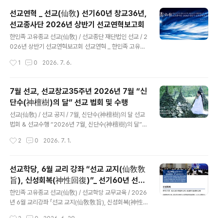
선교종헌 [일교일종선교] 中 「천지교화문(天地敎化文)」
선교연혁 _ 선교(仙敎) 선기60년 창교36년,
선교(仙敎) 절기법회 / 24절기 소서선교 창시자 취정원사
선교종사단 2026년 상반기 선교연혁보고회
님 선도법문 ​“한민족 고유 선도(韓民族固有仙道)와 신
글 내용
단수 수행(神檀樹修行)”“선도(仙道)의 맥(脈)은 하느님
한민족 고유종교 선교(仙敎) / 선교종단 재단법인 선교 / 2
환인(桓因)의 교화 선교(仙敎)에서 비롯되어 환국(桓國)
026년 상반기 선교연혁보고회 선교연혁 _ 한민족 고유종
으로 전해졌으니, 우리 ‘한민족의 고유한 선도(仙道)’는 ‘환
교 선교(仙敎) 연혁(沿革)선교종사단 2026 병오년 상반
작성시간
1
0
2026. 7. 6.
국선도(桓國仙道)’이며, 한국선도(韓國仙道)의 본원이
기 선교연혁보고회 [선교중앙종무원] 한민족 고유종교 선
다. 하늘문명에서 태동한 한민족..
교(仙敎) 교단은 2026년 7월 1일 선교환인집부회 후원 ·
재단법인 선교 주최 · 선교종단보존회 주관으로 선교종사
7월 선교, 선교창교35주년 2026년 7월 “신
단(仙敎宗史團)의 환기9223년 선기60년 선교창교36
단수(神檀樹)의 달” 선교 법회 및 수행
년 “2026년 병오년 상반기 선교연혁보고회”를 개최하였
글 내용
습니다. 병오년 상반기 선교연혁보고회(仙敎沿革報告
선교(仙敎) / 선교 공지 / 7월, 신단수(神檀樹)의 달 선교
會)는 선교창교 36년(35주년)의 선교 포덕교화(仙敎布
법회 & 선교수행 “2026년 7월, 신단수(神檀樹)의 달”
德敎化)를 돌아보고 선제선도(仙弟仙徒) 수행대중과 우
환기9223년 단기4359년 선기60년 선교창교35주년,
작성시간
2
0
2026. 7. 1.
림재(羽林齋) 선교종사단(仙敎宗史團)의 노고를 치하하
선교 포덕교화 월별공지 2026.7.1 ~ 7.31 선교 법회 및 수
는 동시에, 선기 60년 창교36년 병오년 하..
행일정 ※선기60년 선교창교36년, 한민족고유종교 선교
순천명(順天命) / 182일~212일 정회(正回) ※선기60년
선교학당, 6월 교리 강좌 “선교 교지(仙敎敎
선교창교36년, 선교 창교주 취정원사님 “신단수(神檀樹)
旨), 신성회복(神性回復)”_ 선기60년 선교
의 달” 7월 교지 / 7.1 ※선기60년 선교창교36년, 선교환
글 내용
창교36년 열린학당
인집부회 선교종사단 “선교연혁 보고회” / 7.1 ※선기60년
한민족 고유종교 선교(仙敎) / 선교학당 교무교육 / 2026
선교창교36년, 취정원사님 신단수문화원 강연 “한민족 고
년 6월 교리강좌 「선교 교지(仙敎敎旨), 신성회복(神性
유 선도와 신단수 수행” / 7.5 ※선기60년 선교창교36년,
回復)」 ​ 선교 창시자 취정원사님 『천지교화문(天地敎化
작성시간