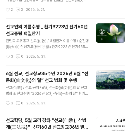
림 선림원(仙林院)”은 6월 19일(음력 5월 5일) 한국 고
化)」 강좌 선교 창교주 취정원사님 “천지인합일(天地人
작성시간
2
0
2026. 6. 21.
유의 명절 단오(端午) 수릿날을 맞아, 선교 창교주 박광의
合一) 선문화(仙文化)” 지상강좌“선교(仙敎) 선도(仙
(朴光義) 취정원사(聚正元師)님..
道) 선학(仙學), 선교삼정 선(仙)문화” 핵심주제로 강연
선교(仙敎) 교단은 환기9223년 선기60년 선교창교36
선교인의 여름수행 _ 환기9223년 선기60년
년 6월, 선문화(仙文化)의 달을 맞아 선교 창교주 박광의
선교총림 백일안거
(朴光義) 취정원사(聚正元師)님의 “천지인합일(天地人
글 내용
合一) 선문화(仙文化)” 지상강좌를 진행했습니다. 취정
한민족 고유종교 선교(仙敎) / 백일안거 여름수행 / 순천명
원사께서는 1991년 선교 창교 이래, “선교문화의 중흥, 선
(順天命) 신성기도(神性祈禱) 환기9223년 단기4359
(仙)문화 중흥시대” 선포하고 “선교 교화선 선도선학(仙
년 선기60년 선교창교36년 선교(仙敎) 여름수행 백일안
작성시간
3
0
2026. 5. 31.
敎敎化禪仙道仙學)”에 공개강연과 지상강좌를 통해 선
거 신성기도(夏季百日安居神性祈禱) 초재일初齋日 2
교강원 교육과 대중교화를 펼쳐오셨습니다. 2026년..
026.5.28(陰4.12) / 입재일入齋日 5.31(陰4.15) / 회
향일回向日 9.7(陰7.26) ※ 선교 창교주 취정원사님 「병
6월 선교, 선교창교35주년 2026년 6월 “선
오년(丙午年) 백일안거(百日安居) 교유문(敎喩文)」※
문화(仙文化)의 달” 선교 법회 및 수행
선교 정기간행물 “仙敎” 특별호 『정화수기도』 - 선교총림
글 내용
시정원주님 [선교의례집] 1권 환기 9223년 병오년, 선교
선교(仙敎) / 선교 공지 / 6월, 선문화(仙文化)의 달 선교
(仙敎) 교단의 백일안거 여름수행은 재단법인 선교에서 반
법회 & 선교수행 “2026년 6월, 선(仙)문화의 달” 환기9
포한 선교 창교주 취정원사님의 「병오년(丙午年) 백일안
223년 단기4359년 선기60년 선교창교35주년, 선교 포
작성시간
3
0
2026. 5. 31.
거(百日安居) 교유문(敎喩文)」과 선교 정기간행물 “仙
덕교화 월별공지 2026.6.1 ~ 6.30 선교 법회 및 수행일
敎” 특별호 『정..
정 ※선기60년 선교창교36년, 한민족고유종교선교 순천
명(順天命) / 152일~181일 정회(正回) ※선기60년 선교
선교학당, 5월 교리 강좌 “선교(仙敎), 삼법
창교36년, 선교 창교주 취정원사님 “선문화(仙文化)의
계(三法戒)”_ 선기60년 선교창교36년 열린
달” 6월 교지 / 6.1 ※선기60년 선교창교36년, 선교총림
글 내용