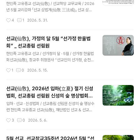
학당
설립자 시정원주님 “선문화 산책” 명상 강좌 / 6.6 ※선기6
한민족 고유종교 선교(仙敎) / 선교학당 교무교육 / 2026
0년 선교창교36년, 취정원사님 선교강원 선문화강좌 “천
년 5월 교리강좌 「선교 삼법계(仙敎 三法戒)」 ​선교 삼법
지인합일 선문화” / 6.7 ※선기60년 선교창교36년, 선교
계(仙敎三法戒)평정운(平正韻) · 정정취(靜精取) · 여가
작성시간
4
1
2026. 5. 31.
창교기념사업단 “취정원사 교화성업회” ..
례(麗佳禮) 한민족 고유종교 선교의 기본계율 「삼법계(三
法戒)」_ 선교경전 [선교전(仙敎典)]선교 창시자 박광의
취정원사께서 삼법계에 대해 교유하시기를,“삼법계(三法
선교(仙敎), 가정의 달 5월 “선가정 한울법
戒)는 일심정회(一心正回)하기 위한 세 가지의 강령(綱
회” _ 선교총림 선림원
領)으로, 천지인(天地人) 상생지도(相生之道)를 실천하
글 내용
는것이다. 환인(桓因)하느님의 외장원도(外場遠到) 훈정
한민족 고유종교 선교 / 선가정의 달 · 5월 / 선가정 한울법
(暈旌)에 따라 선교 상왕자(仙敎相往者) 태백이하(太白
회선교(仙敎), 창교주 취정원사 “선교인의 선가정, 순천명
以下) 청옥필원(靑玉苾原)에 임하였을 때에, 환인(桓因)
의 길” 한울법문 선교 선가정 한울법회환기9223년 단기4
작성시간
1
0
2026. 5. 15.
하느님께서 큰 빛무리를 이끌어 오시며 상왕자와 합일하시
359년 2026년 선교창교36년 5월 · 선가정의 달 재단법
어 천만세를 구원할 강령을 내리시니 그것이..
인 선교(仙敎), 5월 가정의 달 “선가정 한울법회” 개최선
교 창교주 취정원사 “순천명(順天命)으로 이루는 선교인
선교(仙敎), 2026년 입하(立夏) 절기 신성
의 선가정” 법문 [선교중앙종무원] www.seongyo.kr 2
법회, 선교총림 선림원 신성의 숲 명상법회로
026년 창교 35주년을 맞은 한민족 고유종교 선교(仙敎)
글 내용
대중교화
는 선교종단 재단법인 선교(財團法人仙敎) 주최, 선교총
입하 · 선교 · 신성법회 / 선교총림 선림원 신성의 숲 명상수
림 선림원(仙敎叢林仙林院) 주관으로 “5월 15일 가정
련 한민족 고유종교 선교(仙敎), 재단법인 선교 & 선교총
의 날”을 맞아 “선가정 한울법회”를 개최하고, “순천명(順
림 선림원“입하 신성법회” 개최 - 선교문화 선도(仙道) 대
작성시간
3
0
2026. 5. 6.
天命)으로 이루는 선교인의 선가정”을 주제로 창교주 취
중교화 선교총림 선림원 설립자 시정원주(時正原主), 24
정원사님의 한울..
절기 입하 선도수행 ‘남리화(南理華)’ 시연으로 천지인합
일 선도공법 수련 이끌어 .. 선교수행대중 신단수숲에서 ‘신
5월 선교, 선교창교35주년 2026년 5월 “선