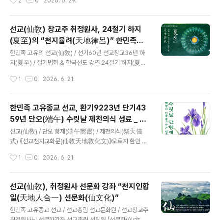
2
0
2026. 6. 29.
선교총림 시정원주님 신단수숲마을 ..
文)』오로지 환인 하느님의 빛으로써 신성광명(神性光明)
오로지 환인 하느님에 말씀으로 신성교화(神性敎化)오로
지 환인 하느님께 귀의하며 신성회복(神性回復)​ ※ 환기9
선교(仙敎) 창교주 취정원사, 24절기 하지
194년 1997년 정축년 [일교일종선교] 선교종헌(仙敎宗
(夏至)의 “천지율려(天地律呂)” 한민족고
憲) 제정반포 교유 中※ 원문 출처 : 선교경전(仙敎經典)
글 내용
유선도 강연
『선교전(仙敎典)』 ​ 선교 교지(仙敎敎旨) · 신성회복(神
한민족 고유의 선교(仙敎) / 선기60년 선교창교36년 하
性回復)​ “우주천지 생무생일체에 잠재된 하늘의 성품이
지(夏至) / 절기법회 & 한국선도 강연 24절기 하지(夏至)
있으니 이를 ‘신성神性’이라 한다. 하느님 환인桓因께서
· 하늘교화 선교문화선교 창교주 취정원사 “24절기 하지
작성시간
1
0
2026. 6. 21.
생무생일체에 존재의리存在義理를 부여하시니, 리理는
(夏至) 신성교화(神性敎化)” 《 환기9223년 단기4359
‘신성神性’이요, 그 근원은 ‘일심一..
년 2026년 병오년(丙午年), 선교(仙敎)는 “선기(仙紀)
60년 선교창교(仙敎創敎)36년, 순천명(順天命)의 시
한민족 고유종교 선교, 환기9223년 단기43
대”를 맞이하였습니다. 순천명(順天命)은 천도순리에 순
59년 단오(端午) 수릿날 제천의식 성료 _ 창
응하여 환인(桓因) 하느님의 교화를 따르는 것이니, 한민
글 내용
교주 취정원사님 신성교화법문
족 고유의 하느님 신앙인 선교신앙(仙敎信仰)이 곧 순천
선교(仙敎) / 단오 향재(端午嚮齋) / 제천의식(祭天儀
명(順天命)입니다. 병오년(丙午年)은 육십갑자(六十甲
式) 《선교천지교화문(仙敎天地敎化文)》오로지 환인 하
子) 천간지지(天干地支)로 하지(夏至)의 기운에 해당하
느님의 빛으로써 신성광명오로지 환인 하느님에 말씀으로
작성시간
1
0
2026. 6. 21.
며, 60년(六十年) 1주기(一週期)를 완성하는 해이고, 12
신성교화오로지 환인 하느님께 귀의하며 신성회복/ 환기9
년(十二年)의 개천(開天) 주..
194년 단기4330년 선기31년 선교창교7년 1997년/ 선
교창교주 취정원사 선교종헌 일교일종선교 천지교화문 한
선교(仙敎), 취정원사 선문화 강좌 “천지인합
민족 고유종교 선교(仙敎), 단오 단향재 제천의식 봉행선
일(天地人合一) 선문화(仙文化)”
교 창교주 취정원사 “천지인이 신성의 빛으로 가득한 수릿
글 내용
날을 맞아 순천명의 새 시대를 열어야” [선교중앙종무원]
한민족 고유종교 선교 / 선교총림 선교문화원 / 선교창교주
한국의 민족종교 교단 “재단법인 선교(仙敎)”와 “선교총
취정원사님 선문화강좌 선교총림 선림원 「선문화(仙文