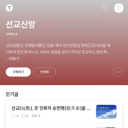
검색하기
티스토리
선교신앙
구독자
6
선교仙敎는 취정원사聚正元師 께서 천지인합일 정회正回사상을 대
각하여 한민족 하느님 사상의 본원을 찾아 1991년 창교하신 한민족
고유 종교 _ 선교仙敎 www.seongyo.kr
...더보기
구독하기
방명록
신고하기 레이어
열기
인기글
선교(仙敎), 온 인류의 순천명(順天命)을 기
원하는 순천일(順天日) 기념법회 / “1.9 인
4
0
조회
3
류의 날” 제정반포