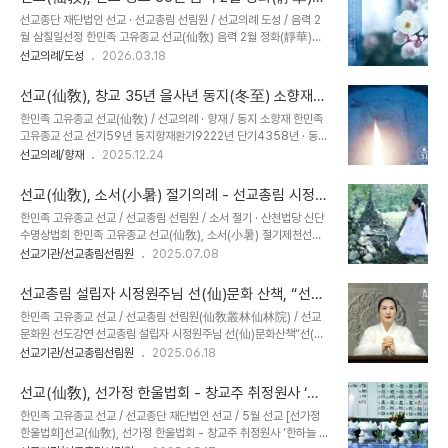
원] 한민족 고유종교(韓民族固有宗敎) 재단법인 선교(仙敎)와 선
도 _ 선교신앙 2026
선교종단 재단법인 선교 · 선교총림 선림원 / 선교의례 도성 / 음력 2
교총림 선림원(仙敎叢林仙林院)은 3월 22일 “세계 물의 날
월 삼칠일선정 한민족 고유종교 선교(仙敎) 음력 2월 정화(靜華)기
(World Water Day)”을 맞아 ‘춘분(春分)절기 수호천제(守護天
도 환기 9223년 · 선기 60년 · 선교 창교 36년· 2026 병오년(丙
선교의례/도성
2026.03.18
祭), 산천재(山川齋)’와 함께 선교총림선림원 설립자 시정원주(時正
午年)“신성의 꽃 선리화(仙理華)”를 꽃피우는 한민족 고유종교 선교
原主)님의 주재로 “정화수기도 명상법회”를 진행했습니다. ※세계 물
(仙敎) 음력2월 선정 _ 홍익인간 재세이화를 실현하는 선교인의 기도
의 날 · 선교 / 언론보도 출처 ..
선교(仙敎), 창교 35년 을사년 동지(冬至) 소향재
선정과 참선 수행 _ 韓民族固有宗敎仙敎桓紀九二二三年仙紀
(素嚮齋) 성료
한민족 고유종교 선교(仙敎) / 선교의례 · 향재 / 동지 소향재 한민족
六十年仙敎開天立敎三十九年丙午年 陰曆二月 仙敎叢林仙
고유종교 선교 선기59년 동지향재환기9222년 단기4358년 · 동지
林院靜華祈禱三七日禪靜 민족종교 선교총본산 / 선교총림 선림
(冬至) 소향재(素嚮齋) [선교중앙종무원] 선교 교단(仙敎敎團), 재
선교의례/향재
2025.12.24
원 2026년 음력 2월 삼칠일 정화기도 안내 _ ※ 기간 : 2026.3.19.
단법인 선교(仙敎)와 선교 총본산 선교총림 선림원(仙敎叢林仙林
목(음2.1) ~ 2026.4.8.수(음2.21) ※ 입재 : 2026.3.19 오전 10시
院)은 2025년 12월 22일(음력11.3) 동지(冬至)를 맞아 동지 소향
/ 회향 ..
선교(仙敎), 소서(小暑) 절기의례 - 선교총림 시정원
재(素嚮齋)를 봉행했습니다. 소향재 제천의례(祭天儀禮)에서 선교
주 “​전국 산천법당 신단수 명상법회” 집전
한민족 고유종교 선교 / 선교총림 선림원 / 소서 절기 · 산천법당 신단
창시자 박광의(朴光義) 취정원사(聚正元師)께서는 동지수훈(冬至
수명상법회 한민족 고유종교 선교(仙敎), 소서(小暑) 절기제천선교
垂訓)과 환기9223년 선기60년 2026년 병오년(丙午年)의 신년
총림 시정원주 “​전국 산천법당 신단수 명상법회” 집전 [작성. 선교총
선교기관/선교총림선림원
2025.07.08
교유(新年敎誘) 《순천명(順天命)》의 신성교화를 교유하여 주셨습
림선림원 절기문화원] 선교종단 재단법인 선교(仙敎)와 선교총림 선
니다. 동지 소향재(素嚮齋)는 설날 대향재(大嚮齋) · 정월대보름 진
림원(仙林院)은 “신단수(神檀樹)의 달, 7월” 소서절기(小暑節氣)
향재(眞嚮齋) · 단오 단향재(丹嚮齋) ..
선교총림 설립자 시정원주님 ​​선(仙)문화 산책, “​선
에 선교총림 선림원 설립자 시정원주(時正原主)님의 “​전국 산천법당
(仙)문화의 본산 선림원(仙林院)” 강연
한민족 고유종교 선교 / 선교총림 선림원(仙敎叢林仙林院) / 선교
신단수 명상법회”로 선교 고유의례 “절기제천(節氣祭天)”을 봉행하
문화원 선도강연 선교총림 설립자 시정원주님 ​​선(仙)문화산책“​선(仙)
고 시정원주님의 신단수문화원(神檀樹文化院) 강연을 진행했습니
문화의 본산 선림원(仙林院)” 강연 _ [작성 : 선교총림선림원 선교문
선교기관/선교총림선림원
2025.06.18
다.​ 선교(仙敎)는 창교주 취정원사(聚正元師)님의 교유에 따라 매월
화원] 한국의 민족종교 종단 재단법인 선교(財團法人仙敎)와 선교
교화(敎化) 주제를 정하여 정진하고 있습니다. 7월 선교 교화주제는
총림 선림원(仙敎叢林仙林院)은 “6월 선(仙)문화의 달”을 맞아 지
“신단수(神檀樹)”입니다. 이번 ..
선교(仙敎), 선가정 한울법회 - 창교주 취정원사 ‘한
난 6월 5일 24절기 망종(芒種) 선도수행 명상법회를 성료하고, 선인
하늘 · 한아버지 아래 한자손이 이루는 한울세상’ 강연
한민족 고유종교 선교 / 선교종단 재단법인 선교 / 5월 선교 [선가정
교당 신단수문화원 명상지도자를 대상으로 “​선(仙)문화의 본산 선림
개최
한울법회]선교(仙敎), 선가정 한울법회 - 창교주 취정원사 ‘한하늘 ·
원(仙林院)”을 주제로 선교총림(仙敎叢林) 설립자 시정원주님의 한