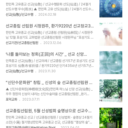
亶在世理化正回使命 환인(桓因) 하느님의 향훈(嚮暈), 선교 교조
도(仙道)를 생활속의 선도수행으로 대중교화
한민족 고유종교 선교(仙敎) / 선교수행문화 선도(仙道) / 24절기
(仙敎敎祖) 취정원사(聚正元師)님의 교화(敎化) 아래, 선교(仙
선도수행 우수(雨水) ▲ 한민족 고유 선도(仙道) / 24절기 선도수행
敎) 수행대중과 선교인 모두 “내 마음속 하느님성전”에서 “천지인합
/ 우수(雨水) ▲ 한민족 고유 선도(仙道) / 선교 창교주 취정원사님
선교(仙敎)/선교수행
2024.02.18
일 신성회복”을 이룹니다.출처: https://www.seongyo.kr/notice
선도법문 / "소생진(蘇生振), 우수(雨水) 절기 교유" _ 우수에 소생
[선교仙敎] 2024 . 3. 선교 법회 및 수행 주요일정선기 58년 선교
진(蘇生振)을 행해 천지각성(天地角聲) 율려(律呂)에 순응하니, 우
창교 34년, 천지인합일 선..
선교총림 선림원 시정원주, 환기9220년 선교창교33
수일(雨水日) 우수시(雨水時)에 시작하여 경칩 전까지 매일 자시
년 포성기도 교화법문
한민족 고유종교 선교(仙敎) / 선교총림 선림원(仙林院) / 시정원주
(子時)에 수행하라. 동풍(東風)이 불어와 산천(産川)에 봄비(春雨)
님 12월 포성기도 교화법문 선교총림선림원 시정원주님 “포성기도 교
내리듯 유연하게 일어나 앉아 평정운(評正韻)하고 인어수인(人於手
화법문” 환기9220년 단기4356년 선기57년 선교창교33년 선교
선교기관/선교총림선림원
2023.12.06
印)하여 궐음활생(厥陰活生)하니, 만물이 소생(蘇生)하듯 정기를
총림선림원 선교중앙종무원 선교총림仙敎叢林
진작(振作)하여 목인간생(木仁肝生)하고, 하늘을 응시함에 청안(淸
www.seongyo.kr/headtemple 환기9220년 선기57년 계묘년,
眼)의 순기(純氣)를 심중(心中..
‘나를 돌아보는 정회(正回)의 시간’ _ 선교 신앙
취정원사님의 선교 창교33년 포덕교화의 일년이 지나가고 있습니다.
2023년 12월 포성기도
민족종교 선교(仙敎) / 선교의례 / 선교총림 선기57년 포성기도 선교
이제 2023년의 마지막달 12월, 선교 교단의 포성기도 선정기간을 맞
포성기도 仙敎布省祈禱 / 환기9220년 단기4356년 선기57년
아 기도정진하고 있을 선제선도(仙弟仙徒)들에게 따뜻한 격려와 감
선교창교33년 2023.12.1~12.21 선교 포성기도(仙敎布仙祈禱)※
선교(仙敎)/선교수행
2023.11.30
사의 마음을 전합니다. 스스로의 수행을 돌아보며 “정회(正回)의 시
기간 : 환기9220년 선기57년 선교창교33년 계묘년 선교 포성기도
간”을 갖는 선제와 선도 모든 선교인에게 환인 하느님의 향훈과 취정
2023.12.1 ~ 12.21※ 장소 : 선교총본산 선교총림선림원, 선교수행대
원사님의 교화가 충만하기를 기원합니다.​​2023년 올해..
“신단수문화원” 창립 _ 신성의 숲 선교총림선림원 선
중 선가정 환인성전(桓因聖殿) 천지인성단(天地人誠檀)※ 내용 :
교신행
▲ 신단수문화원(神檀樹文化院)한민족 하느님 신앙 선교(仙敎) _
선교 포덕행 “포성(布省) _ 스스로의 수행을 돌아보는 재계(齋戒)의
우주 청원의 신성이 내리는 신단수숲마을 선교총림선림원 _환기
기도” 한민족 고유종교 선교, 교단에서 실시하는 포성기도(布省祈
9220년 단기4356년 선기57년 선교창교33년 계묘년 7월, “신단
포덕교화
2023.07.11
禱)는 매년 12월 1일에 입재하여 12월 21일에 회향합니다. 포성기도
수의 달”을 맞아 선교제천문화(仙敎祭天文化)의 보전과 선문화(仙
에 임한 선제들은 선교종단 재단법인 선교에서 반포하는 환기9220
文化) 중흥에 이바지함을 목적으로 선교총림선림원 한민족고유문화
년 계묘년 “2..
선교총림선림원, 5월 신성법회 숲명상으로 선교수행
진흥원 지도하에 선인교당 선교신행회(仙敎信行會)에서 “신단수문
문화 선도(仙道) 대중교화
한민족 고유종교 선교 / 선교총림선림원 / 신성법회 · 숲명상 24절기
화원(神檀樹文化院)”을 창립했습니다. “신단수문화원”은 선교 교조
소만(小滿) 절기명상한민족 고유종교 선교, 선교총림 “명상의 숲”에
취정원사께서 교유하신 신성의숲 선교제일선문 “선림원(仙林院”)의
서 “신성법회 및 숲명상” 진행 환기9220년 선기57년 선교창교33
포덕교화/명상센터 Meditation Pool
2023.06.01