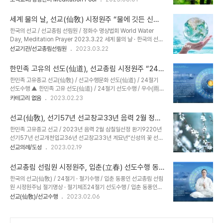
대중 교화선(敎化禪)의 일환으로 창립되었으며, 한민족 창세기 개천
년, 한민족 고유종교 선교종단은 재단법인 선교(仙敎) 주최 선교총림
(開天) 문화와 고대선교(古代仙敎)의 신단수 선맥(仙脈)을 계승보
선림원(仙敎叢林仙林院) 주관으로, 5월 21일 소만(小滿) 절기에
전해온 재단법인 선교(仙敎) 산하 선교총림선림원의 선제선도들이 일
세계 물의 날, 선교(仙敎) 시정원주 “물에 깃든 신성 ·
선교총림 “명상의 숲”에서 “신성법회(神性法會)” 봉행과 함께 선교
심발원하여..
선(仙)의 물결” 정화수 명상법회” 진행
한국의 선교 / 선교총림 선림원 / 정화수 명상법회 World Water
수행공동체 신단수숲마을 “숲명상”을 진행했습니다. 매년 5월 “선
Day, Meditation Prayer 2023.3.22 세계 물의 날 · 한국의 선교
(仙)가정의 달”을 맞아 입하(立夏)와 소만(小滿) 절기에 봉행되는 선
행사한국의 선교, “세계 물의 날” 맞아 “신성회복과 생명의 물” 주제로
선교기관/선교총림선림원
2023.03.22
교 교단 “신성법회(神性法會)”와 “신성의 숲 명상”은 선교(仙敎)의
명상법회 진행 선교총림 선림원 시정원주, 춘분 산천재에 이어 “선
교지(敎旨)인 신성회복(神性回復)의 실현으로 “한울세상”을 이루는
(仙)의 물결”을 이루는 청정수행 강조 선교 창교 33년을 맞는 한국의
선교의 고유한 법회의식입니다. ..
한민족 고유의 선도(仙道), 선교총림 시정원주 “24
민족종교 재단법인 선교(仙敎, Korean traditional religion,
절기 우수(雨水) 선도수행 소생진(蘇生振)” 시연 _
한민족 고유종교 선교(仙敎) / 선교수행문화 선도(仙道) / 24절기
Seon_Gyo)와 선교총림 선림원(仙敎叢林仙林院,Seon_Gyo
한국의 절기문화
선도수행 ▲ 한민족 고유 선도(仙道) / 24절기 선도수행 / 우수(雨
headtemple, Seonlimwon)은 3월 22일 “세계 물의 날(World
水) ▲ 한민족 고유 선도(仙道) / 선교 창교주 취정원사님 선도법문 /
카테고리 없음
2023.02.23
water Day)”을 맞아 선교총림 시정원주(時正原主)님의 주재로
"소생진(蘇生振), 우수(雨水) 절기 교유" _ 우수에 소생진(蘇生振)
“정화수기도 명상법회’를 진행했습니..
을 행해 천지각성(天地角聲) 율려(律呂)에 순응하니, 우수일(雨水
선교(仙敎), 선기57년 선교창교33년 음력 2월 정화
日) 우수시(雨水時)에 시작하여 경칩 전까지 매일 자시(子時)에 수
기도(靜華祈禱) _ 선교신앙
한민족 고유종교 선교 / 2023년 음력 2월 삼칠일선정 환기9220년
행하라. 동풍(東風)이 불어와 산천(産川)에 봄비(春雨) 내리듯 유연
선기57년 선교개천입교36년 선교창교33년 계묘년“신성의 꽃 선리
하게 일어나 앉아 평정운(評正韻)하고 인어수인(人於手印)하여 궐
화(仙理華)”를 꽃피우는 한민족 고유종교 선교(仙敎)의 음력2월선
선교의례/도성
2023.02.19
음활생(厥陰活生)하니, 만물이 소생(蘇生)하듯 정기를 진작(振作)
정 _홍익인간 재세이화를 실현하는 선교인의 기도 선정과 참선 수행 _
하여 목인간생(木仁肝生)하고, 하늘을 응시함에 청안(淸眼)의 순기
선교총림 음력2월 선정 仙敎叢林陰曆二月禪靜韓民族固有宗敎
(純氣)를 심중(心中)에 품으니라 /..
선교총림 선림원 시정원주, 입춘(立春) 선도수행 동
仙敎桓紀九二二空年仙紀五十七年仙敎開天立敎三十六年
풍인(東風仁) 교화
한국의 선교(仙敎) / 24절기 · 절기수행 / 입춘 동풍인 선교총림 선림
癸卯年 陰曆二月仙敎叢林仙林院靜華祈禱三七日禪靜 민족
원 시정원주님 절기명상 · 절기체조24절기 선도수행 / 입춘 동풍인
종교 선교총본산 / 선교총림선림원 2023년 음력 2월 삼칠일 정화기
立春 東風仁 민족종교 선교, 재단법인 선교(仙敎) 산하 선교총림 선
선교(仙敎)/선교수행
2023.02.06
도 안내 _ ※ 기간 : 2023.2.20.월(음2.1) ~ 2022.3.12.수(음
림원(仙敎叢林仙林院)은 선기57년 2023년 게묘년, 24절기 첫
2.21)※ 입재 : 2023.2.20 오전 10시 / 회향 : 2023.3.12 오전 10
번째 절기인 2월 5일 입춘(立春)을 맞아 24절기 선도수행 중 입춘절
시※ 2023년 음력 2월 정화기도는 대..
기의 선도선법(仙道禪法) “동풍인(東風仁)”을 영상교화로 공개하