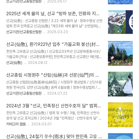
한아버지 아래 한자손이 이루는 한울세상’ 강연 개최 선교 선가정 한울
선교기관/선교총림선림원
2025.05.17
국선도 강연을 진행했습니다.​ 선교(仙敎)는 매월 교화주제를 정하여
법회환기9222년 단기4358년 2025년 선교창교35년 5월 · 선가
정진하고 있습니다. 6월의 교화주제는 ‘선(仙)문화’입니다. 시정원주
정의 달 ※2025년 가정읠 달 5월, 선교 선가정 한울법회 / 언론보도
께서는 ‘선문화의 달, 6월’ 24절기..
2025년 세계 물의 날, 선교 “빙하 보존, 인류와 지구
인터뷰365 선교(仙敎), 5월 가정의 달 맞아 “선가정 한울법회” 개
생존의 생명운동”으로 전개 / 산천법회
선교(仙敎) · 선교총림 선림원 / 3.22 세계 물의 날 · 정화수명상 산천
최 (2025.5.16일자) 선교(仙敎), 5월 가정의 달 맞아 '선가정 한울
법회 한국 민족종교 선교(仙敎) “제33회 세계 물의 날” 산천법회(山
법회' 개최 - 인터뷰365 - 대한민국 인터넷대상 최우인터뷰365 임
川法會) 개최선교총림 선림원 “빙하 보존, 인류와 지구 생존의 생명
선교기관/선교총림선림원
2025.03.23
성규 기자 = 올해로 창교 34주년을 맞은 한민족 고유종교 선교(仙
운동”으로 전개 / 정화수명상 산천법회 재단법인 선교(仙敎)와 선교
敎) 교단은 5월 15일 가정의 날을 맞아 선교종단 재단법인 선교(仙
총림 선림원(仙林院)은 지난 3월 22일 환기9222년 선기59년 선
敎)..
선교(仙敎), 환기9221년 입추 “가을교화 봉선(封禪)
교창교35년 을사년 ‘세계 물의 날(World Water Day)’을 맞아 선교
과 다례(茶禮)”
한민족 고유종교 선교(仙敎) / 선교창교33주년 선교문화중흥시대 /
총림선림원 시정원주(時正原主)님 주재로 ‘세계 물의 날, 정화수기도
가을교화 [작성 : 선교중앙종무원] 한민족고유종교 선교종단 재단법인
명상법회’를 ‘산천법회(山川法會)’로 봉행했습니다. 선교 교단은 유
선교(仙敎)와 선교총림(仙敎叢林) 선림원(仙林院)은 환기9221년
선교(仙敎)
2024.08.12
엔(UN)이 정한 ‘세계 물의 날’ 제정 취지에 동참하여, 매년 세계 물의
단기4357년 선기58년 2024년 8월 7일 입추(立秋)를 맞아 봉선
날인 3월 22일 정화수기도와 명상법회를 통하여 ‘물의 중요성’을 일
의식과 함께 절기법회를 개최하여 갑진년 가을교화의 시작을 알렸습
깨..
선교총림 시정원주 “선림(仙林)과 선문(仙門)의 역
니다. 선교 창교주 취정원사님의 주재로 거행된 선교창교 33주년 입
사” 신단수문화원 한국선도 강연
선교총림 선림원(仙敎叢林仙林院) / 시정원주 명상법회 / 신단수문
추 가을교화 봉선(封禪) 의식에서 선교총림 선림원 설립자이며 정화
화원 한국선도 강연 선교(仙敎) 음력 6월보름 / 정화수명상법회 / 신
수명상 창시자 시정원주님께서 다선(茶禪)을 주제로 전통다례를 하늘
단수문화원​선교총림선림원 시정원주님 “선림(仙林)과 선문(仙門)의
선교기관/선교총림선림원
2024.07.22
에 올리는 시연을 보여주셨습니다. 선교 가을교화 내용을 실어 전합니
역사” 강연 선교총림 선림원(仙敎叢林仙林院) 설립자 시정원주(時
다. ※가을 교화 : “가을교화”는 선교경전 [선교전(仙敎典)] 1991年.
正原主), 7월 ‘신단수의 달’ 음력 6월 보름을 맞아 신단수문화원에서
朴光義 聚正元師 著. 에 나오..
2024년 3월 “선교, 민족정신 산천수호의 달” 법회
정화수명상법회를 개최하고, ‘선림(仙林)과 선문(仙門)의 역사’ 주제
및 주요일정 _ 선교 신앙 공지
한민족 고유종교 선교(仙敎) / 법회 및 수행 / 3월, 민족정신 산천수
로 한국선도 강연을 진행. / “한국선도(韓國仙道)의 맥(脈)은 하느님
호의 달 선교 포덕교화 / 2024년 3월 “민족정신 · 산천수호의 달” 법
환인(桓因)의 교화 선교(仙敎)에서 비롯되어 환국(桓國)으로 전해
회 및 수행 안내환기9221년 선기58년 선교개천37년 선교창교34
카테고리 없음
2024.03.01
졌으니, 한국선도(韓國仙道)는 곧 환국선도(桓國仙道)이며 한국선
년 / 내 마음속 하느님성전, 선리 삼천삼백기단仙敎敎團正回二紀
도의 조종(祖宗)은 한민족의 시조 하느님 환인(桓因)이시다. 선교창
七年甲辰年仙敎創始者聚正元師新年敎諭仙里三千三百基
시자 취정원사께서 환기9190년 단기4..
선교(仙敎), 24절기 우수(雨水) 맞아 한민족 고유 선