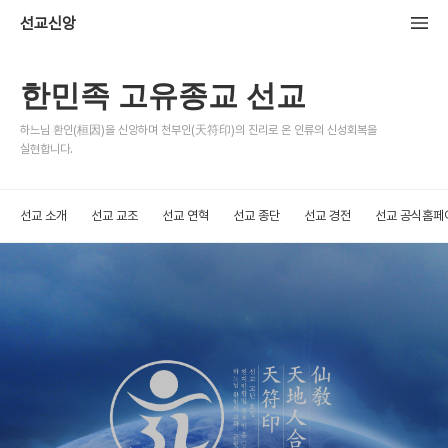
선교신앙
한민족 고유종교 선교
하느님 환인(桓因)을 신앙하며 천부인(天符印)의 진리로 온 인류의 신성회복을
실현합니다.
선교 소개
선교 교조
선교 연혁
선교 종단
선교 경전
선교 공식홈페