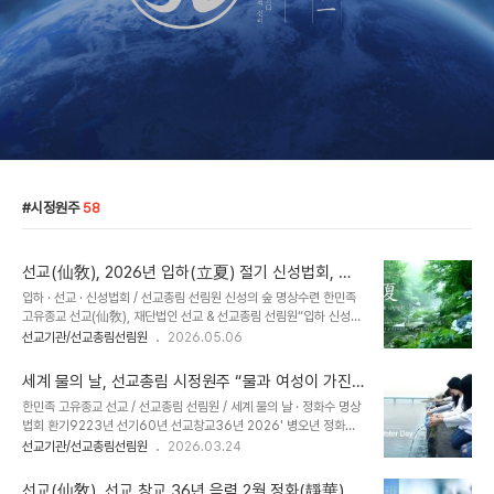
시정원주
58
선교(仙敎), 2026년 입하(立夏) 절기 신성법회, 선
교총림 선림원 신성의 숲 명상법회로 대중교화
입하 · 선교 · 신성법회 / 선교총림 선림원 신성의 숲 명상수련 한민족
고유종교 선교(仙敎), 재단법인 선교 & 선교총림 선림원“입하 신성법
회” 개최 - 선교문화 선도(仙道) 대중교화 선교총림 선림원 설립자 시
선교기관/선교총림선림원
2026.05.06
정원주(時正原主), 24절기 입하 선도수행 ‘남리화(南理華)’ 시연으
로 천지인합일 선도공법 수련 이끌어 .. 선교수행대중 신단수숲에서
세계 물의 날, 선교총림 시정원주 “물과 여성이 가진
‘신성의 숲 명상’ 으로 신성교화 ​[선교중앙종무원] 민족종교 선교 종단
원천적 생명력과 신성함” 정화수 명상법회 집전
한민족 고유종교 선교 / 선교총림 선림원 / 세계 물의 날 · 정화수 명상
‘재단법인 선교(仙敎)’ 산하 ‘선교총림 선림원(仙林院)’은 2026년
법회 환기9223년 선기60년 선교창교36년 2026' 병오년 정화수
5월 5일 24절기 입하(立夏)를 맞아 선교 절기법회 “입하 신성법
기도 산천법회선교(仙敎), 선교총림 시정원주 주재로 “춘분 산천
선교기관/선교총림선림원
2026.03.24
회”를 개최하고, 한민족 고유선도(韓民族固有仙道)를 일컫는 ‘선교
재”와 “세계 물의 날” 산천법회 개최 선교총림선림원 설립자 시정원
수행문화 선도(仙道)’의 대중화를 위해 선교 교단에 비전되는 선도공
주, “여성은 인류 평화공존의 한울세상을 여는 주역” [선교중앙종무
법(仙道功法) 중 입..
선교(仙敎), 선교 창교 36년 음력 2월 정화(靜華)기