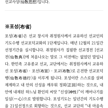
선교사상(仙敎思想)입니다.
※포성(
)
布省
포성(布省)은 선교 창시자 취정원사께서 교유하신
선교인의
기도수행 선교포덕교화의 1단계입니다. 매년 12월의 21일간
선정기간을 실시합니다.
취정원사가 집필한 선교경전 [선교
전(仙敎典)]에 처음나오는 말로 그 이전에는 없었던 말입니
다. 한민족 고유종교 선교, 교단에서는
취정원사께서 교유하
신 포성(布省) · 포선(布宣)
·
포교(布敎)로 온전한 선교포덕
행(仙敎布德行)을 이루게 됩니다. 포성이란 스스로를 살펴
재계하고 내 안의 신성을 깨우워 정회(正回)하는 것으로, 내
안에 내재된 하느님 환인의 씨앗 “신성(神性)”이 깨어나기를
일심(一心)으로 발원합니다. 포성기도는 일년간의 기도수행
을 21일선정으로 회향하는 것으로, 선교 교단의
“
내 마음속