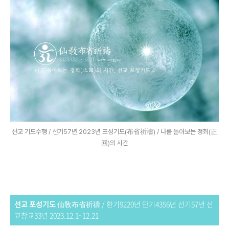
선교 기도수행 / 선기57년 2023년 포성기도(布省祈禱) / 나를 돌아보는 정회(正
回)의 시간
선교 포성기도
仙敎布省祈禱
/ 환기9220년 단기4356년 선기57년 선
교창교33년 2023.12.1~12.21