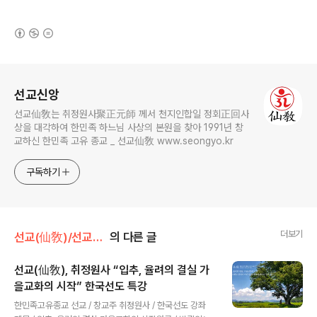
(새창열림)
로그 정보
선교신앙
선교仙敎는 취정원사聚正元師 께서 천지인합일 정회正回사
상을 대각하여 한민족 하느님 사상의 본원을 찾아 1991년 창
교하신 한민족 고유 종교 _ 선교仙敎 www.seongyo.kr
구독하기
더보기
선교(仙敎)/선교수행
의 다른 글
선교(仙敎), 취정원사 “입추, 율려의 결실 가
을교화의 시작” 한국선도 특강
글 내용
한민족고유종교 선교 / 창교주 취정원사 / 한국선도 강좌