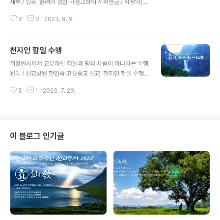
제목 / 입추, 율려의 결실 가을교화의 시작원글 / 박광의(朴
光義) 취정원사(聚正元師). 선교 창교주. 선교 교단 교조.
9
0
2023. 8. 9.
선교환인집부회 창설자.사진 / 선교총림 선림원 신단수 출
처 1. 선교경전 [仙敎典] 1988~1997. 취정원사 著.출처
2. 선교총림선림원 영상기록보존실 강연자료출처 3. 인터
천지인 합일 수행
뷰365 _민족종교 선교(仙敎), '입추, 율려의 결실 가을교
글 내용
화의 시작' 한국선도 특강 진행 (2023.8.8) 민족종교 선교
취정원사께서 교유하신 하늘과 땅과 사람이 하나되는 수행
(仙敎), '입추, 율려의 결실 가을교화의 시작' 한국선도 특
원리 / 선교강원 한민족 고유종교 선교, 천지인 합일 수행
강 진행 - 인터뷰365 - 대인터뷰365 임성규 기자 = 선교
天地人合一修行 sky-earth-human-is-one, meth
종단 재단법인 선교(仙敎)와 선교총림(仙敎叢林) 선림원
5
1
2023. 7. 29.
od of Seon_Gyo training 환기9188년 단기4324년
(仙林院)은 8월 8일 입추(立秋) 절기를 ..
서기1991년 신미년선교 창시자 취정원사 “천지인합일(天
地人合一)” 교유 “한민족 고유의 선교仙敎 선도仙道 선
학仙學, 수행의 근본은 천지인합일天地人合一”“천지인
합일 수행”은 “하늘과 땅과 사람이 하나되어 일심一心으
이 블로그 인기글
로 정회正回하는 수행”이다. 즉, 한알에서 한얼을 내리시
어 한올한올 생무생일체가 한울을 이루는 것이 천지인합일
수행의 궁극지행窮極至行인 것이다.“한알”은 빛으로 온
세상을 주재하시는 하느님 환인桓因이요, “한얼”은 하느
님 환인께서 우주천지만물 생..