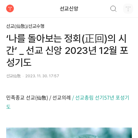
검색하기
선교신앙
티스토리
선교(仙敎)/선교수행
‘나를 돌아보는 정회(正回)의 시
간’ _ 선교 신앙 2023년 12월 포
성기도
선교仙敎
2023. 11. 30. 17:57
민족종교 선교(仙敎) / 선교의례
/ 선교총림 선기57년 포성기
도