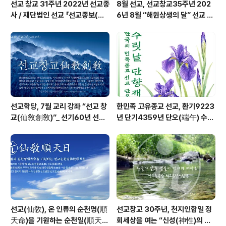
선교 창교 31주년 2022년 선교종
8월 선교, 선교창교35주년 202
사 / 재단법인 선교 「선교종보(仙
6년 8월 “해원상생의 달” 선교 법
敎宗譜)」 편찬
회 및 수행
선교학당, 7월 교리 강좌 “선교 창
한민족 고유종교 선교, 환기9223
교(仙敎創敎)”_ 선기60년 선교
년 단기4359년 단오(端午) 수릿
창교36년 열린학당
날 제천의식 성료 _ 창교주 취정원
사님 신성교화법문
선교(仙敎), 온 인류의 순천명(順
선교창교 30주년, 천지인합일 정
天命)을 기원하는 순천일(順天
회세상을 여는 “신성(神性)의 물