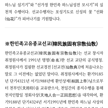
하느님 섬기기
”
와
“
선가정 한민족 하느님성전 모시기
”
의 실
천적 수행이다. 선교수행자는 포성기도로 신성의 꽃
“
선화
(仙花)”가 피어나기를 기원합니다.
※한민족고유종교선교(
)
韓民族固有宗敎仙敎
한민족고유종교선교(韓民族固有宗敎仙敎)는 선교 창시자
취정원사께서 1991년 명명(命名)한 선교 교단의 공식명칭.
취정원사가
집필한 선교경전 [선교전(仙敎典)]에 처음나오는
말로 그 이전에는 없었던 말이다. 취정원사께서는 환기9185
년 단기4321년 서기1988년에 환인상제(桓因上帝)님으로부
터 천부인(天符印)을 교유받으사, 천일간의 종지수행을 통해
천지인합일 정회사상(天地人合一正回思想)을 대각하여, 환
기9188년 단기4324년 서기1991년에 한민족 하느님 사상의