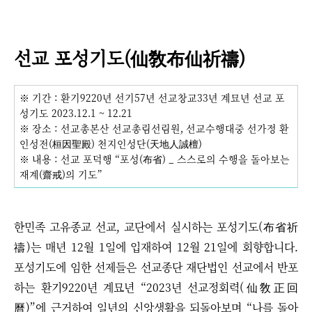
선교 포성기도(
)
仙敎布仙祈禱
※ 기간
: 환기9220년 선기57년 선교창교33년 계묘년 선교 포
성기도 2023.12.1 ~ 12.21
※ 장소
: 선교총본산 선교총림선림원, 선교수행대중 선가정 환
인성전(桓因聖殿) 천지인성단(天地人誠檀)
※ 내용
: 선교 포덕행 “포성(布省) _ 스스로의 수행을 돌아보는
재계(齋戒)의 기도”
한민족 고유종교 선교, 교단에서 실시하는 포성기도(布省祈
禱)는 매년 12월 1일에 입재하여 12월 21일에 회향합니다.
포성기도에 임한 선제들은 선교종단 재단법인 선교에서 반포
하는 환기9220년 계묘년 “2023년 선교정회력(仙敎正回
曆)”에 근거하여 일년의 신앙생활을 되돌아보며
“
나를 돌아