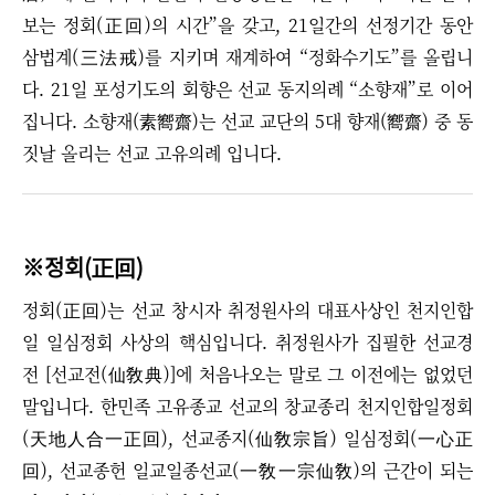
보는 정회(正回)의 시간
”을 갖고
, 21일간의 선정기간 동안
삼법계(三法戒)를 지키며 재계하여 “정화수기도”를 올립니
다. 21일 포성기도의 회향은 선교 동지의례 “소향재”로 이어
집니다. 소향재(素嚮齋)는 선교 교단의 5대 향재(嚮齋) 중 동
짓날 올리는 선교 고유의례 입니다.
※정회(
)
正回
정회(正回)는 선교 창시자 취정원사의 대표사상인 천지인합
일 일심정회 사상의 핵심입니다. 취정원사가 집필한 선교경
전 [선교전(仙敎典)]에 처음나오는 말로 그 이전에는 없었던
말입니다. 한민족 고유종교 선교의 창교종리 천지인합일정회
(天地人合一正回), 선교종지(仙敎宗旨) 일심정회(一心正
回), 선교종헌 일교일종선교(一敎一宗仙敎)의 근간이 되는