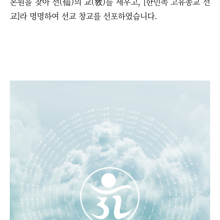
본원을 찾아 선(仙)의 교(敎)를 세우고, [한민족 고유종교 선
교]라 명명하여 선교 창교를 선포하였습니다.