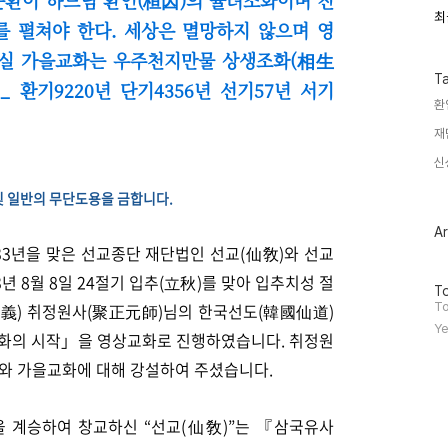
최
최
를 펼쳐야 한다. 세상은 멸망하지 않으며 영
근
글
결실 가을교화는 우주천지만물 상생조화(相生
과
인
T
”
_ 환기9220년 단기4356년 선기57년 서기
기
환
글
재
신
및 일반의 무단도용을 금합니다.
Ar
33년을 맞은 선교종단 재단법인 선교(仙敎)와 선교
년 8월 8일 24절기 입추(立秋)를 맞아 입추치성 절
방
To
문
光義) 취정원사(聚正元師)님의 한국선도(韓國仙道)
To
자
Ye
을교화의 시작」을 영상교화로 진행하였습니다. 취정원
수
서와 가을교화에 대해 강설하여 주셨습니다.
을 계승하여 창교하신
“
선교(仙敎)
”
는 『삼국유사