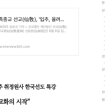
민
선
민족종교 선교(仙敎), '입추, 율려의 결실 가을교화의 시작' 한국선도 특강 진행 - 인터뷰365 - 대
뷰365 임성규 기자 = 선교종단 재단법인 선교(仙敎)
선교총림(仙敎叢林) 선림원(仙林院)은 8월 8일 입추
秋) 절기를 맞아 절기의례와 함께 선교 창교주 취정원
 한국선도(韓國仙道) 특
.interview365.com
선
선
주 취정원사 한국선도 특강
선
을교화의 시작”
정