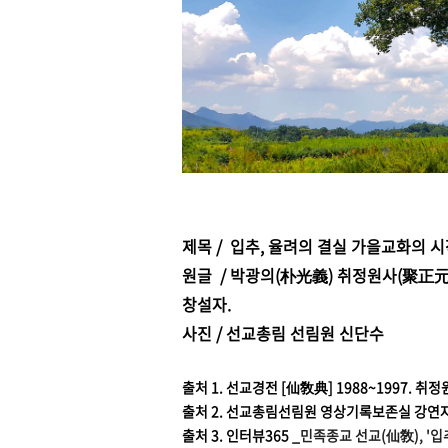
제목 / 입추, 율려의 결실 가을교화의 
원글 / 박광의(朴光義) 취정원사(聚正元
창설자.
사진 / 선교총림 선림원 신단수
출처 1.
선교경전 [仙敎典] 1988~1997. 취정
출처 2.
선교총림선림원 영상기록보존실 강연
출처 3. 인터뷰365 _
민족종교 선교(仙敎), '