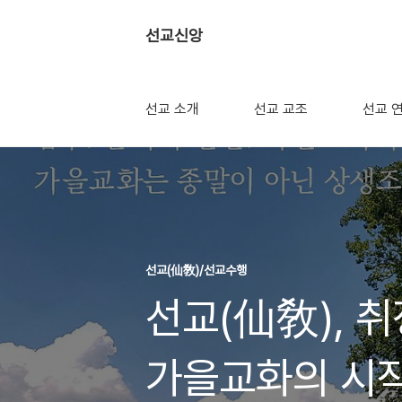
선교신앙
선교 소개
선교 교조
선교 
선교(仙敎)/선교수행
선교(仙敎), 취
가을교화의 시작