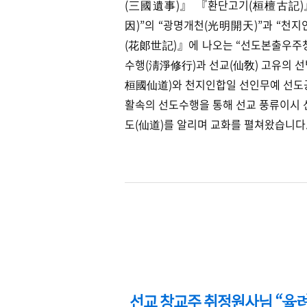
(三國遺事)』 『환단고기(桓檀古記)
因)
”
의
“
광명개천(光明開天)
”
과
“
천지인
(花郞世記)』에 나오는
“
선도본출우주
수행(淸淨修行)과 선교(仙敎) 고유의 
桓國仙道)와 천지인합일 선인무예 선도
활속의 선도수행을 통해 선교 풍류이시
도(仙道)를 알리며 교화를 펼쳐왔습니다
선교 창교주 취정원사님
“율