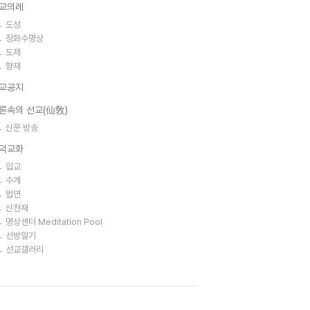
교의례
도성
정화수명상
도제
향재
교공지
론속의 선교(仙敎)
신문 방송
덕교화
입교
수계
법연
산천재
명상센터 Meditation Pool
선방일기
선교갤러리