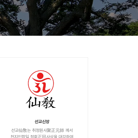
선교신앙
선교仙敎는 취정원사聚正元師 께서
천지인합일 정회正回사상을 대각하여