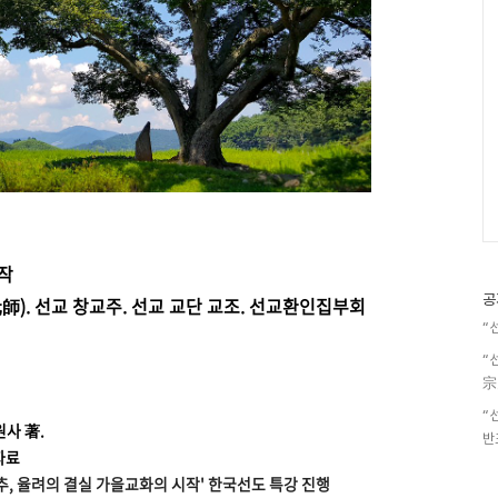
시작
공
師).
선교 창교주. 선교 교단 교조. 선교환인집부회
“
“
宗
“
원사 著.
반
자료
입추, 율려의 결실 가을교화의 시작' 한국선도 특강 진행