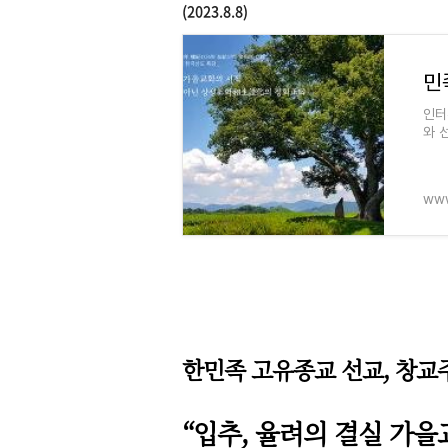
(2023.8.8)
인터
와 
(立
사의
www
한민족 고유종교 선교,
창교
“입추, 율려의 결실 가