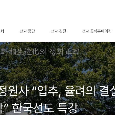
연혁
선교 종단
선교 경전
선교 공식홈페이지
정원사 “입추, 율려의 결
” 한국선도 특강