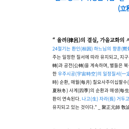
(立
“ 율려(律呂)의 결실, 가을교화의
24절기는 환인(桓因) 하느님의 향훈(嚮
주는 일정한 질서에 따라 유지되고, 지
轉)과 공전(公轉)을 계속하며, 별들은 
한
우주시공(宇宙時空)의 일정질서
(一
時) 순환, 매월(每月) 칠요사주이십팔수
夏秋冬) 사계(四季)의 순환과 매생(每
환이 연속된다.
나고(生) 자라(長) 거두
유지되고 있는 것이다.
” _ 聚正元師 敎諭