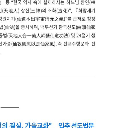
』 등
“
한국 역사 속에 실재하시는 하느님 환인(桓
(天地人) 삼신(三神)의 조화(造化)
”
, 『화랑세기
청원지기(
仙道本出宇宙淸元之氣)
”
를 근저로 청정
선법(仙法)을 중시하며, 백두선가 환국선도(白頭仙家
공법(天地人合一仙人武藝仙道功法) 및 24절기 생
 선가풍(仙敎風流以是仙家風), 즉 선교수행문화 선
.
려의 결실, 가을교화
”
_
입추 선도법문