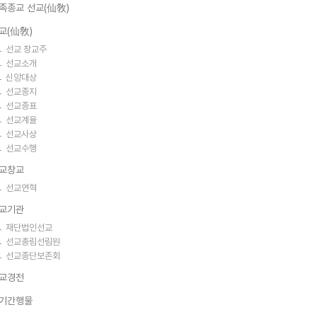
족종교 선교(仙敎)
교(仙敎)
선교 창교주
선교소개
신앙대상
선교종지
선교종표
선교계율
선교사상
선교수행
교창교
선교연혁
교기관
재단법인선교
선교총림선림원
선교종단보존회
교경전
기간행물