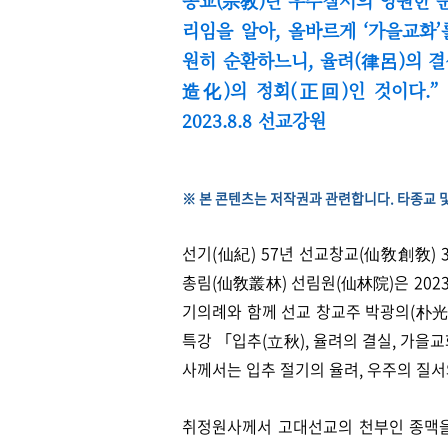
리임을 알아, 올바르게 ‘가을교화’
원히 순환하느니, 율려(律呂)의 
造化)의 정회(正回)인 것이다.
2023.8.8 선교강원
※ 본 콘텐츠는 저작권과 관련합니다. 타종교 
선기(仙紀) 57년 선교창교(仙敎創敎) 
총림(仙敎叢林) 선림원(仙林院)은 2023
기의례와 함께 선교 창교주 박광의(朴
특강 「입추(立秋), 율려의 결실, 가
사께서는
입추 절기의 율려, 우주의 질
취정원사께서 고대선교의 천부인 종맥