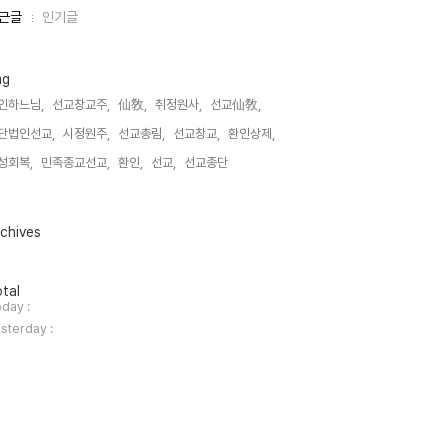
근글
인기글
ag
인하느님,
선교창교주,
仙敎,
취정원사,
선교仙敎,
단법인선교,
시정원주,
선교총림,
선교창교,
환인상제,
성회복,
민족종교선교,
환인,
선교,
선교종단,
chives
tal
day :
sterday :