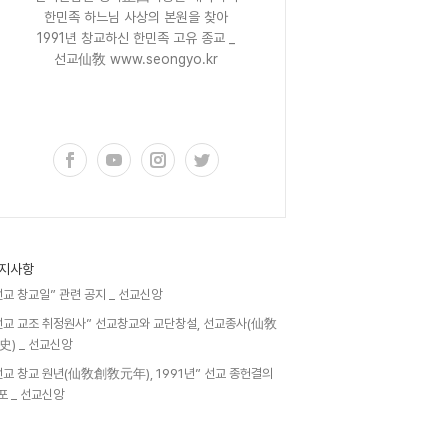
한민족 하느님 사상의 본원을 찾아
1991년 창교하신 한민족 고유 종교 _
선교仙敎 www.seongyo.kr
구독하기
지사항
선교 창교일” 관련 공지 _ 선교신앙
선교 교조 취정원사” 선교창교와 교단창설, 선교종사(仙敎
史) _ 선교신앙
선교 창교 원년(仙敎創敎元年), 1991년” 선교 종헌결의
포 _ 선교신앙