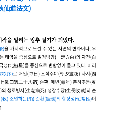
秋仙道法文)
 시작을 알리는 입추 절기가 되었다.
暈)
을 가시적으로 느낄 수 있는 자연의 변화이다. 우
구는 태양을 중심으로 일정방향(一定方向)의 자전(自
북극성(北極星)을 중심으로 변함없이 돌고 있다. 이러
定秩序)
로
매일(每日) 조석주야(朝夕晝夜) 사시(四
(七曜四週二十八宿) 순환, 매년(每年) 춘하추동(春
生)의 생로병사(生老病死) 생장수장(生長收藏)의 순
고(收) 소멸하는(消) 순환(循環)의 항상성(恒常性)
이
.