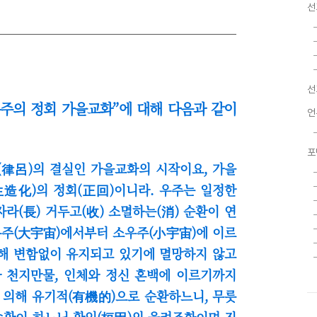
선
선
주의 정회 가을교화
”
에 대해 다음과 같이
언
포
(律呂)의 결실인 가을교화의 시작이요,
가을
生造化)의 정회(正回)이니라.
우주는 일정한
자라(長) 거두고(收) 소멸하는(消) 순환이 연
우주(大宇宙)에서부터 소우주(小宇宙)에 이르
의해 변함없이 유지되고 있기에 멸망하지 않고
와 천지만물, 인체와 정신 혼백에 이르기까지
 의해 유기적(有機的)으로 순환하느니, 무릇
순환이 하느님 환인(桓因)의 율려조화이며 진