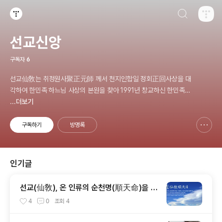
검색하기
티스토리
선교신앙
구독자
6
선교仙敎는 취정원사聚正元師 께서 천지인합일 정회正回사상을 대
각하여 한민족 하느님 사상의 본원을 찾아 1991년 창교하신 한민족
고유 종교 _ 선교仙敎 www.seongyo.kr
...더보기
구독하기
방명록
신고하기 레이어
열기
인기글
선교(仙敎), 온 인류의 순천명(順天命)을 기
원하는 순천일(順天日) 기념법회 / “1.9 인
4
0
조회
4
류의 날” 제정반포