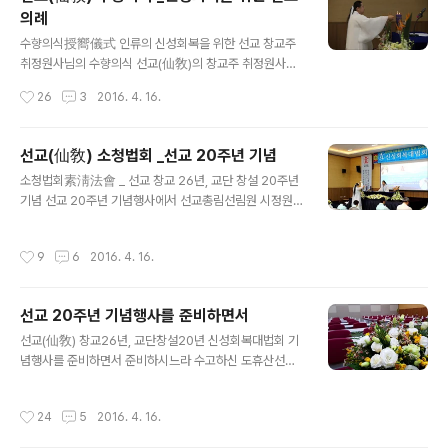
에 개천입교(開天立敎)하여, 1991년 창교, 1997년 선교
의례
경전 결집을 통해 교단의 확립을 이루었습니다. 선교 교단
글 내용
은 선교최고의결기관 선교환인집부회 종사결의에 의거, 취
수향의식授嚮儀式 인류의 신성회복을 위한 선교 창교주
정원사님의 「1991년 선교창교 원년」을 선교종헌에 제정반
취정원사님의 수향의식 선교(仙敎)의 창교주 취정원사님
포하였습니다. 1988년 선교개천(仙敎開天) 원년 / 환기
께서 하늘의 길을 열어 환인하느님의 향훈을 내려주시는
작성시간
26
3
2016. 4. 16.
9185년 단기4321년 무진년 1991년 선교창교(仙敎創
수향의식이 거행되었습니다.수향의식은 선교의 전통의례
敎)..
로 승선과 선제 사이에서 이루어지는 천통(天通) 의식입니
다. 환기9213년 단기4349년 서기2016년 선기50년 선
선교(仙敎) 소청법회 _선교 20주년 기념
교창교 26년(25주년) 선교교단창설20년을 맞이하여 선
글 내용
소청법회素淸法會 _ 선교 창교 26년, 교단 창설 20주년
교 창교주 취정원사님께서 선교보전에 힘써온 선제님들에
기념 선교 20주년 기념행사에서 선교총림선림원 시정원주
게 환인하느님의 향훈을 내려주시었습니다. 일심정회하여
님의 소청법회가 있었습니다.그동안 수행정진 한 선제들을
환인하느님께 온전히 귀의할수 있도록 교화를 베풀어부시
선도성모님의 정화수로 씻어주시고 천문혈을 열어 주셨습
는 취정원사님께 감은공례 올리오며 선교의 신앙대상 환인
작성시간
9
6
2016. 4. 16.
니다.신성회복을 위한 취정원사님의 수향의식에 앞서 선제
하느님과 선교 창교주 취정원사님께 귀의합니다. 일심정회
님들의 몸과 마음을 정화하여환인하느님의 향훈이 선제들
합니다...() www.seongyo.info한민족고유종교 선교
에게 내리기를 기원하여 주셨습니다. 선교총림선림원 시정
선교 20주년 기념행사를 준비하면서
원주님의 소청법회를 통하여선제들은 새롭게 맑고 깨끗하
글 내용
게 태어났습니다.성모님의 마음으로 선제들을 보우하시는
선교(仙敎) 창교26년, 교단창설20년 신성회복대법회 기
시정원주님께 엎드려 삼배 올립니다.일심정회합니다...() _
념행사를 준비하면서 준비하시느라 수고하신 도휴산선제
선제일동. ※선교(仙敎) 창교와 교단의 확립 _ 공지 [선교
님. 정흠선제님. 일각선제님.대정선제님. 현진선제님. 현각
종헌]에 근거하여 2016년은 환기9213년 단기4349년
선제님. 공진선제님.모두 감사합니다~.축하화환 보내주시
작성시간
24
5
2016. 4. 16.
선교창교 26년(2..
고 축사를 써주신 안창범 교수님.여러 님들께 진심으로 감
사의 말씀 드립니다.환인하느님 향훈 아래 모두 평안하시