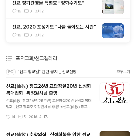
선교 정기간행물 특별호 “정화수기도”
16
0
조회
2
선교, 2020 포성기도 "나를 돌아보는 시간"
16
0
조회
2
포덕교화/선교갤러리
분류 전체보기
주요 글 목록
“선교 창교일” 관련 공지 _ 선교신앙
모두보기
공지
선교(仙敎) 창교26년 교단창설20년 신성회
복대법회 _취정원사님 존영
글 내용
선교仙敎, 창교26년(25주년) 교단창설20년 신성회복대
법회 _선교 창교주 취정원사님 尊影 ※선교(仙敎) 창교와
교단의 확립 _ 공지 [선교종헌]에 근거하여 2016년은 환
작성시간
14
5
2016. 4. 17.
기9213년 단기4349년 선교창교 26년 선교교단창설 2
0년 입니다. 선교 교조 박광의(朴光義) 취정원사(聚正元
師)께서 창교하신 선교(仙敎)는 귀원일체환시시 1988년
선교(仙敎) 수향의식 _신성회복을 위한 선교