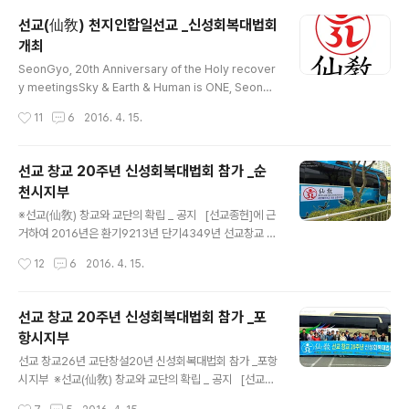
고 발전이루소서...() ※선교(仙敎) 창교와 교단의 확립 _ 공
선교(仙敎) 천지인합일선교 _신성회복대법회
지 [선교종헌]에 근거하여 2016년은 환기9213년 단기4
개최
349년 선교창교 26년 선교교단창설 20년 입니다.선교
글 내용
교조 박광의(朴光義) 취정원사(聚正元師)께서 창교하신
SeonGyo, 20th Anniversary of the Holy recover
선교(仙敎)는 귀원일체환시시 1988년에 개천입교(開天
y meetingsSky & Earth & Human is ONE, SeonG
立敎)하여, 1991년 창교, 1997년 선교경전 결집을 통해
yoKorean Traditional Religion Juritic Person ※선
작성시간
11
6
2016. 4. 15.
교단의 확립을 이루었습니다. ..
교(仙敎) 창교와 교단의 확립 _ 공지 [선교종헌]에 근거하
여 2016년은 환기9213년 단기4349년 선교창교 26년
교단창설 20년 입니다.선교 교조 박광의(朴光義) 취정원
선교 창교 20주년 신성회복대법회 참가 _순
사(聚正元師)께서 창교하신 선교(仙敎)는 귀원일체환시
천시지부
시 1988년에 개천입교(開天立敎)하여, 1991년 창교, 1
글 내용
997년 선교경전 결집을 통해 교단의 확립을 이루었습니
※선교(仙敎) 창교와 교단의 확립 _ 공지 [선교종헌]에 근
다. 선교 교단은 선교최고의결기관 선교환인집부회 종사결
거하여 2016년은 환기9213년 단기4349년 선교창교 2
의에 의거, 취정원사님의 「1991년 선교창교 원년」을 선교
6년 선교교단창설 20년 입니다. 선교 교조 박광의(朴光
작성시간
12
6
2016. 4. 15.
종헌에..
義) 취정원사(聚正元師)께서 창교하신 선교(仙敎)는 귀
원일체환시시 1988년에 개천입교(開天立敎)하여, 1991
년 창교, 1997년 선교경전 결집을 통해 교단의 확립을 이
선교 창교 20주년 신성회복대법회 참가 _포
루었습니다. 선교 교단은 선교최고의결기관 선교환인집부
항시지부
회 종사결의에 의거, 취정원사님의 「1991년 선교창교 원
글 내용
년」을 선교종헌에 제정반포하였습니다. 1988년 선교개천
선교 창교26년 교단창설20년 신성회복대법회 참가 _포항
(仙敎開天) 원년 · 환기9185년 단기4321년 무진년 / 19
시지부 ※선교(仙敎) 창교와 교단의 확립 _ 공지 [선교종
91년 선교창교(仙敎創敎) 원년 · 환기9188년 단기432
헌]에 근거하여 2016년은 환기9213년 단기4349년 선
작성시간