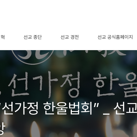
연혁
선교 종단
선교 경전
선교 공식홈페이지
“선가정 한울법회” _ 선
앙