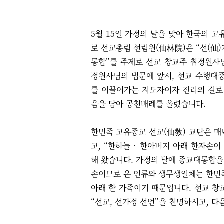
5월 15일 가정의 날을 맞아 한국의 
로 선교총림 선림원(仙林院)은
“선(仙
통합”를 주제로 선교 창교주 취정원사
정원사님의 법문에 앞서, 선교 수행대
를 이끌어가는 지도자이자 진리의 길로
음을 담아 공천배례를 올렸습니다.
한민족 고유종교 선교(仙敎) 교단은 매
고,
“
한하늘
·
한아버지 아래 한자손이
해 왔습니다.
가정의 달에 종교대통합을
손이므로 온 인류와 생무생일체는 한민
아래 한 가족이기 때문입니다.
선교 창
“선교, 선가정 선언
”을 천명하시고,
다