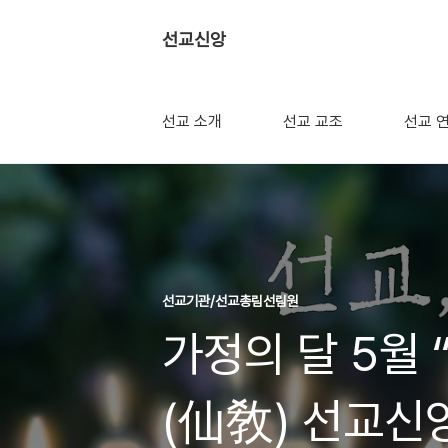
선교신앙
선교 소개
선교 교조
선교 
선교기관/선교총림선림원
가정의 달 5월 
(仙敎) 선교신