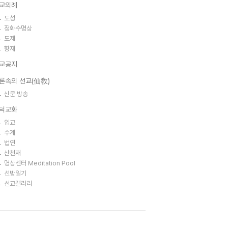
교의례
도성
정화수명상
도제
향재
교공지
론속의 선교(仙敎)
신문 방송
덕교화
입교
수계
법연
산천재
명상센터 Meditation Pool
선방일기
선교갤러리