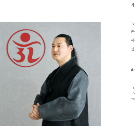
최
최
근
글
과
인
T
기
민
글
취
선
Ar
방
To
문
To
자
Ye
수