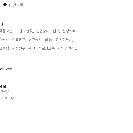
근글
인기글
ag
족종교선교,
선교仙敎,
환인상제,
선교,
신성회복,
정원사,
선교창교,
선교종단,
仙敎,
환인하느님,
교총림,
시정원주,
환인,
선교창교주,
재단법인선교,
chives
tal
day :
sterday :