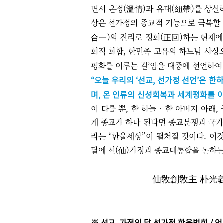
면서 온정(溫情)과 유대(紐帶)를 상실하
상은 선가정의 종교적 기능으로 극복할
合一)의 진리로 정회(正回)하는 현재에
회적 화합, 한민족 고유의 하느님 사
’
평화를 이루는 길
임을 대중에 선언하여
“
오늘 우리의
‘선교,
선가정 선언
’
은 한
며, 온 인류의 신성회복과 세계평화를 
이 다를 뿐, 한 하늘 · 한 아버지 아래
계 종교가 하나 된다면 종교분쟁과 국가와
라는 “한울세상”이 펼쳐질 것이다. 이
달에 선(仙)가정과 종교대통합을 논하는
仙敎創敎主 朴光
※ 선교, 가정의 달 선가정 한울법회 / 