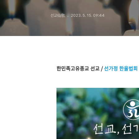
선교仙敎
2023. 5. 15. 09:44
한민족고유종교 선교 /
선가정 한울법회