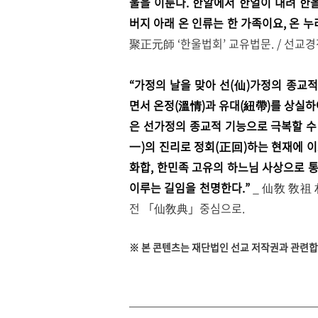
울을 이룬다.
한알에서 한얼이 내려 한
버지 아래
온 인류는
한 가족이요, 온 
聚正元師 ‘한울법회’ 교유법문. / 선교
“
가정의 날을 맞아 선(仙)가정의 종교
면서 온정(溫情)과 유대(紐帶)를 상실하
은 선가정의 종교적 기능으로 극복할 
一)의 진리로 정회(正回)하는 현재에 이
화합, 한민족 고유의 하느님 사상으로
이루는 길임을 천명한다.
”
_ 仙敎 敎祖
전
「仙敎典」중심으로.
※ 본 콘텐츠는 재단법인 선교 저작권과 관련합