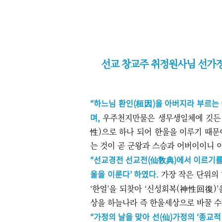
선교 창교주 취정원사님 선가
“하느님 환인(桓因)을 아버지라 부르는 
며,
우주천지만물은 생무생일체에 깃든 하
性)으로 하나 되어 한울을 이루기 때문
는 것이 곧 군왕과 스승과 어버이이니 
“
선교경전 선교전(仙敎典)에서 이르기를
울을 이룬다
’
하였다.
가장 작은 단위의 
‘
’
‘
’
한얼
을 되찾아
신성회복(神性回復)
상을 하늘나라 즉 한울세상으로 바꿀 수
“
가정의 날을 맞아 선(仙)가정의
‘
종교적