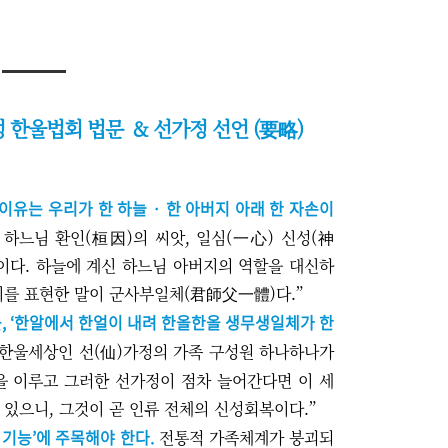
정 한울법회 법문
& 선가정 선언 (要略)
이유는 우리가 한 하늘 · 한 아버지 아래 한 자손이
느님 환인(桓因)의 씨앗, 일심(一心) 신성(神
이다. 하늘에 계신 하느님 아버지의 역할을 대신하
이를 표현한 말이 군사부일체(君師父一體)다.
”
,
‘
한알에서 한얼이 내려 한올한올 생무생일체가 한
한울세상인 선(仙)가정의 가족 구성원 하나하나가
을 이루고 그러한 선가정이 점차 늘어간다면 이 세
 있으니, 그것이 곧 인류 전체의 신성회복이다.
”
 기능
’
에 주목해야 한다.
전통적 가족체계가 붕괴되