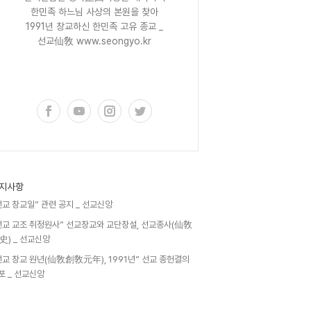
한민족 하느님 사상의 본원을 찾아
1991년 창교하신 한민족 고유 종교 _
선교仙敎 www.seongyo.kr
구독하기
지사항
선교 창교일” 관련 공지 _ 선교신앙
선교 교조 취정원사” 선교창교와 교단창설, 선교종사(仙敎
史) _ 선교신앙
선교 창교 원년(仙敎創敎元年), 1991년” 선교 종헌결의
포 _ 선교신앙