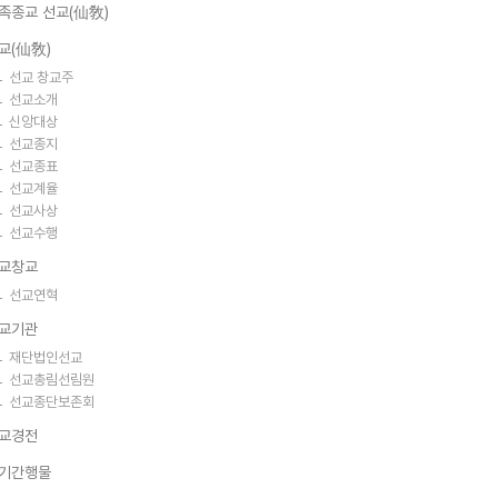
족종교 선교(仙敎)
교(仙敎)
선교 창교주
선교소개
신앙대상
선교종지
선교종표
선교계율
선교사상
선교수행
교창교
선교연혁
교기관
재단법인선교
선교총림선림원
선교종단보존회
교경전
기간행물