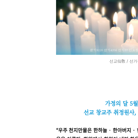
선교仙敎 / 선가
가정의 달 5
선교 창교주 취정원사, 
“
우주 천지만물은 한하늘 · 한아버지
·