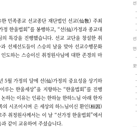
선
고유한 민족종교
선교종단 재단법인 선교(仙敎) 주최
)가정 한울법회”를 봉행하고,
“선(仙)가정과 종교대
님의 특강을 진행했습니다.
선교 교단을 창설한 취
선
중과 선제선도들이 스승의 날을 맞아 선교수행문화
언
 인도하는 스승이신 취정원사님에 대한 존경의 마
포
년 5월 가정의 달에 선(仙)가정의 중요성을 상기하
 이루는 한울세상
”
을 지향하는 “한울법회”를 진행
 논하는 이유는 인류는 한하늘 한하느님 아래 한자
족의 시조이시며 온 세상의 하느님이신 환인(桓因)
교주 취정원사께서는 이 날
“선가정
한울법회
”
에서
음과 같이 교유하여 주셨습니다.