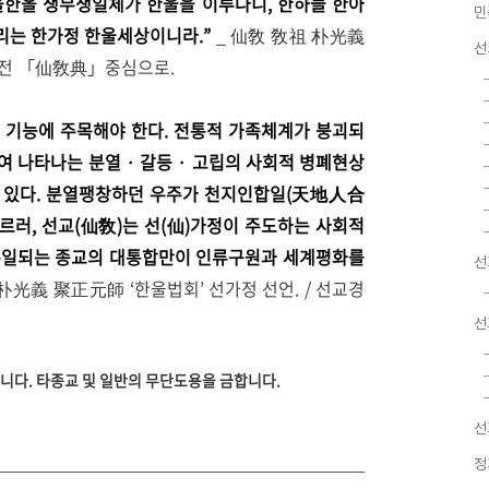
올한올 생무생일체가 한울을 이루나니, 한하늘 한아
민
누리는 한가정
한울세상이니라.
”
_ 仙敎 敎祖 朴光義
선
경전
「仙敎典」중심으로.
적 기능에 주목해야 한다. 전통적 가족체계가 붕괴되
여 나타나는 분열 · 갈등 · 고립의 사회적 병폐현상
수 있다. 분열팽창하던 우주가 천지인합일(天地人合
르러, 선교(仙敎)는 선(仙)가정이 주도하는 사회적
 통일되는 종교의 대통합만이 인류구원과 세계평화를
선
 朴光義 聚正元師 ‘한울법회’ 선가정 선언. / 선교경
선
니다. 타종교 및 일반의 무단도용을 금합니다.
선
정