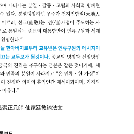
여 나타나는 분열 · 갈등 · 고립의 사회적 병폐현
 수 있다. 분열팽창하던 우주가 천지인합일(天地人
‘
 이르러, 선교(仙敎)는
선(仙)가정이 주도하는 사
상으로 통일되는 종교의 대통합만이 인류구원과 세계
 천명한다.
”
하늘 한아버지로부터 교유받은 인류구원의 메시지이
이끄는 교두보가 될것이다.
종교의 명칭과 신앙방법
, 궁극의 진리를 추구하는 근본은 같은 것이기에, 세
 민족의 분열이 사라지고 “온 인류 · 한 가정”이
것이 진정한 의미의 홍익인간 재세이화이며, 가정의
 이유다.”
義聚正元師 仙家廷敎諭法文
언론보도