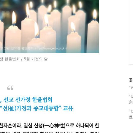
정 한울법회 / 5월 가정의 달
공
“
“
월, 선교 선가정 한울법회
宗
“선(仙)가정과 종교대통합” 교유
“
반
한자손이라.
일심 신성(一心神性)으로 하나되어 한