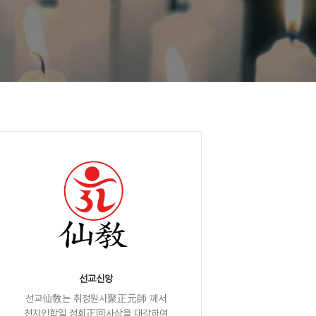
선교신앙
선교仙敎는 취정원사聚正元師 께서
천지인합일 정회正回사상을 대각하여