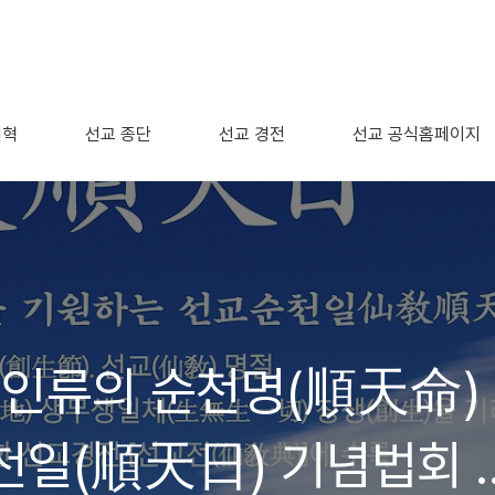
연혁
선교 종단
선교 경전
선교 공식홈페이지
온 인류의 순천명(順天命)
천일(順天日) 기념법회 /