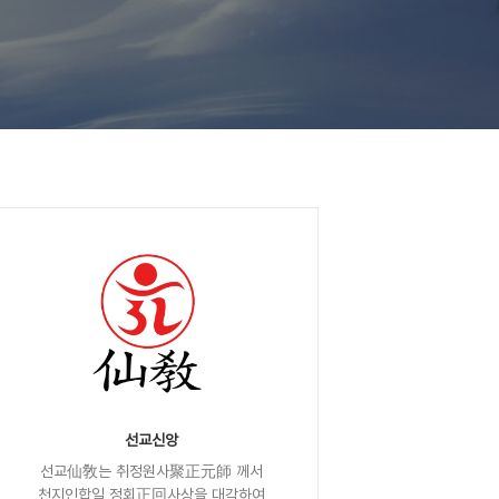
선교신앙
선교仙敎는 취정원사聚正元師 께서
천지인합일 정회正回사상을 대각하여