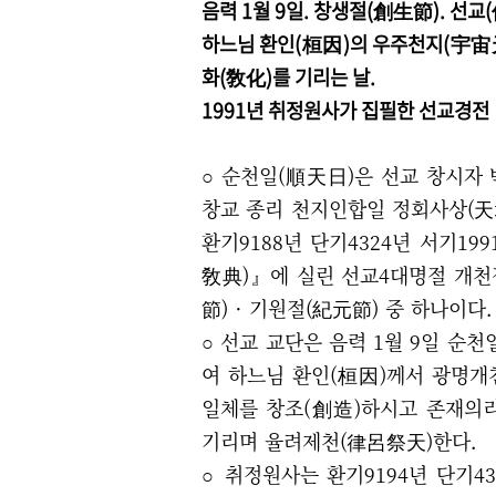
음력 1월 9일.
창생절(創生節). 선교(
하느님 환인(桓因)의 우주천지(宇宙
화(敎化)를 기리는 날.
1991년 취정원사가 집필한 선교경전
○ 순천일(順天日)은 선교 창시자
창교 종리 천지인합일 정회사상(
환기9188년 단기4324년 서기19
敎典)』에 실린 선교4대명절 개천절
節)
·
기원절(紀元節) 중 하나이다.
○
선교 교단은 음력 1월 9일 순천
여 하느님 환인(桓因)께서 광명
일체를 창조(創造)하시고 존재의
기리며 율려제천(律呂祭天)한다.
○
취정원사는 환기9194년 단기43