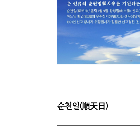
순천일(
)
順天日