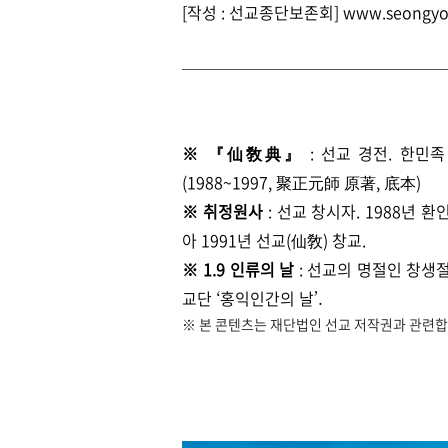
[작성 : 선교종단보존회] www.seongyo
※
仙敎典
: 선교 경전. 한
『
』
(1988~1997, 聚正元師 原著, 底本)
※ 취정원사
: 선교 창시자. 1988년
아 1991년 선교(仙敎) 창교.
※
1.9 인류의 날
:
선교의 명절인 창생절
교단
홍익인간의 날
‘
’.
※ 본 콘텐츠는 재단법인 선교 저작권과 관련합