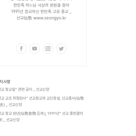
한민족 하느님 사상의 본원을 찾아
1991년 창교하신 한민족 고유 종교 _
선교仙敎 www.seongyo.kr
구독하기
지사항
선교 창교일” 관련 공지 _ 선교신앙
선교 교조 취정원사” 선교창교와 교단창설, 선교종사(仙敎
史) _ 선교신앙
선교 창교 원년(仙敎創敎元年), 1991년” 선교 종헌결의
포 _ 선교신앙