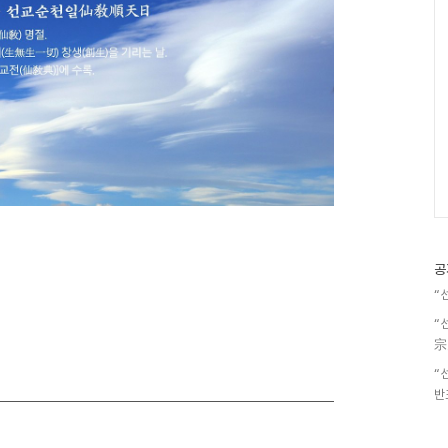
공
“
“
宗
“
반