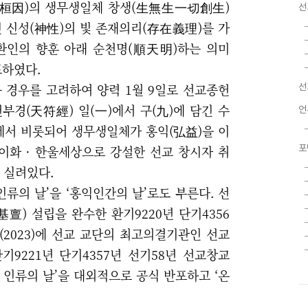
(桓因)의 생무생일체 창생(生無生一切創生)
선
 신성(神性)의 빛
존재의리(存在義理)를 가
환인의 향훈 아래 순천명(順天明)하는 의미
포하였다.
 경우를 고려하여 양력 1월 9일로 선교종헌
선
천부경(天符經) 일(一)에서 구(九)에 담긴 수
언
에서 비롯되어 생무생일체가 홍익(弘益)을 이
세이화
·
한울세상으로 강설한 선교 창시자 취
포
 실려있다.
 인류의 날
’을
‘
홍익인간의 날
’
로도 부른다. 선
) 설립을 완수한 환기9220년 단기4356
(2023)에 선교 교단의 최고의결기관인 선교
9221년 단기4357년 선기58년 선교창교
9 인류의 날
’을 대외적으로 공식 반포하고
‘
온