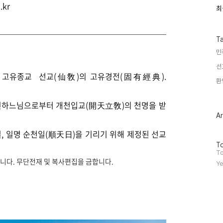
.kr
최
최
근
글
과
인
T
기
민
글
선
민족 고유종교
선교(仙敎)의 고유경전(固有經典).
환
 환인하느님으로부터 개천입교(開天立敎)의 천명을 받
Ar
, 일명 순천일(順天日)을 기리기 위해 제정된 선교
방
To
문
To
니다. 무단전재 및 복사편집을 금합니다.
자
Ye
수