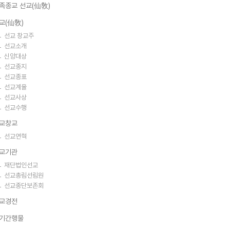
족종교 선교(仙敎)
교(仙敎)
선교 창교주
선교소개
신앙대상
선교종지
선교종표
선교계율
선교사상
선교수행
교창교
선교연혁
교기관
재단법인선교
선교총림선림원
선교종단보존회
교경전
기간행물