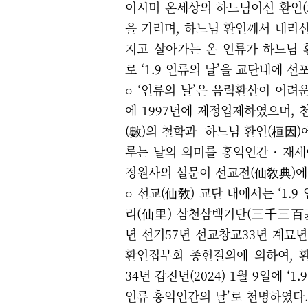
이시며 온세상의 하느님이신 환인
을 기리며, 하느님 환인께서 내리신
지고 살아가는 온 인류가 하느님 
로
‘
1.9 인류의 날
’을 교단내에 선
○
‘
인류의 날
’은
음력환산이 어려운
에 1997년에 제정입제하였으며, 
(數)의 철학과
하느님 환인(桓因)
루는 날의 의미를
홍익인간 · 재
정원사의 설문이
선교전(仙敎典)에
○
선교(仙敎) 교단 내에서는
‘
1.9
리(仙里) 삼천삼백기단(三千三百基亶
년 선기57년 선교창교33년 계묘년
환인집부회 종헌결의에 의하여, 환기
34년 갑진년(2024) 1월 9일에
‘
1.
인류 홍익인간의 날
’
로 천명하였다.