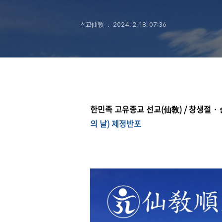
“1.9 인류의 
선교仙敎
2024. 2. 18. 07:36
한민족 고유종교 선교(仙敎) /
창생절
·
의 날
) 제정반포