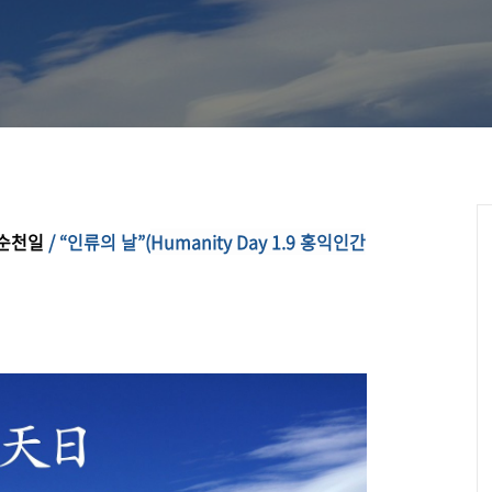
날” 제정반포
 순천일
/ “인류의 날”(
Humanity Day 1.9 홍익인간