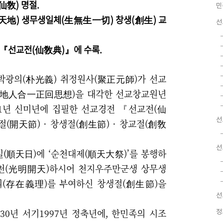
仙敎) 명절.
민
天地) 생무생일체(生無生一切) 창생(創生) 교
선
『
선교전(仙敎典)
』
에 수록.
 박광의(朴光義) 취정원사(聚正元師)가 선교
天地人合一正回思想)을 대각한 선교창교원년
91년 신미년에
집필한 선교경전 『선교전(仙
선
(開天節) · 창생절(創生節)
·
창교절(創敎
선
일(順天日)에
‘
순천대제(順天大祭)
’
를 봉행하
개천(光明開天)하시어 천지우주만군생 상무생
리(存在義理)를 부여하신 창생절(創生節)을
선
30년 서기1997년 정축년에, 한민족의 시조
정