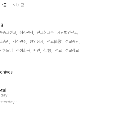
근글
인기글
ag
족종교선교,
취정원사,
선교창교주,
재단법인선교,
교총림,
시정원주,
환인상제,
선교仙敎,
선교종단,
인하느님,
신성회복,
환인,
仙敎,
선교,
선교창교,
chives
tal
day :
sterday :