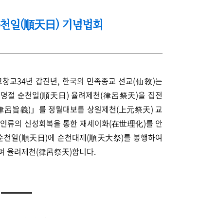
 순천일(順天日) 기념법회
선교창교34년 갑진년, 한국의 민족종교 선교(仙敎)는
교명절 순천일(順天日) 율려제천(律呂祭天)을 집전
律呂旨義)」를 정월대보름 상원제천(上元祭天) 교
 인류의 신성회복을 통한 재세이화(在世理化)를 안
일 순천일(順天日)에 순천대제(順天大祭)를 봉행하여
며 율려제천(律呂祭天)합니다.