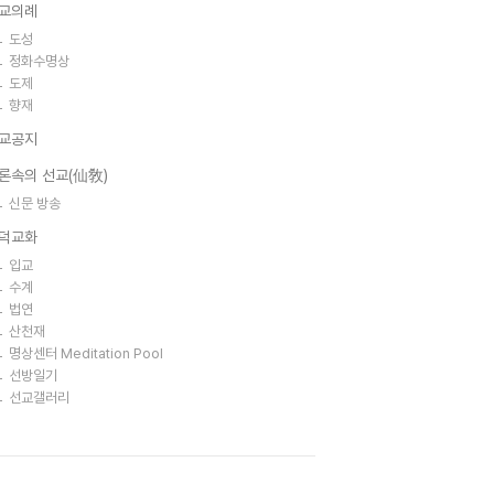
교의례
도성
정화수명상
도제
향재
교공지
론속의 선교(仙敎)
신문 방송
덕교화
입교
수계
법연
산천재
명상센터 Meditation Pool
선방일기
선교갤러리