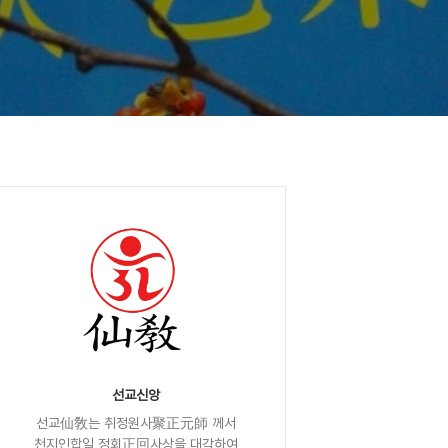
선교신앙
선교仙敎는 취정원사聚正元師 께서
천지인합일 정회正回사상을 대각하여