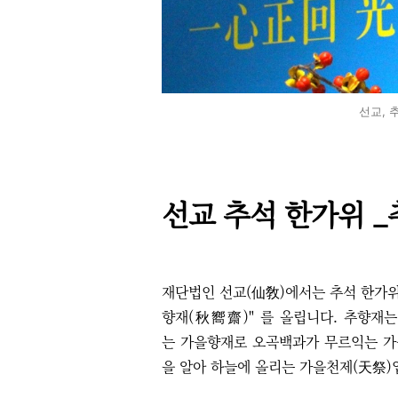
선교, 
선교 추석 한가위 _
재단법인 선교(仙敎)에서는 추석 한가
향재(秋嚮齋)" 를 올립니다. 추향재는
는 가을향재로 오곡백과가 무르익는 가
을 알아 하늘에 올리는 가을천제(天祭)