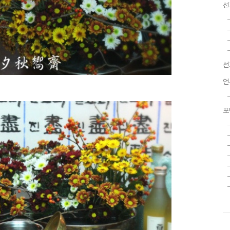
선
선
언
포