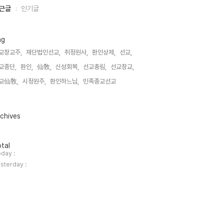
근글
인기글
ag
교창교주,
재단법인선교,
취정원사,
환인상제,
선교,
교종단,
환인,
仙敎,
신성회복,
선교총림,
선교창교,
교仙敎,
시정원주,
환인하느님,
민족종교선교,
chives
tal
day :
sterday :