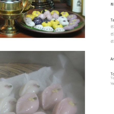
최
최
근
글
과
인
T
기
선
글
선
선
Ar
방
To
문
To
자
Ye
수