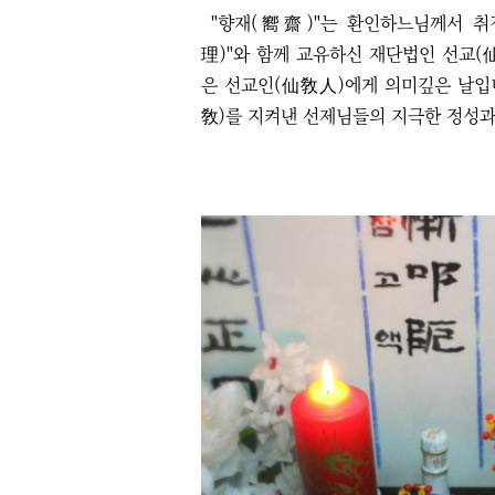
"향재(嚮齋)"는 환인하느님께서 취
理)"와 함께 교유하신 재단법인 선교(
은 선교인(仙敎人)에게 의미깊은 날입
敎)를 지켜낸 선제님들의 지극한 정성