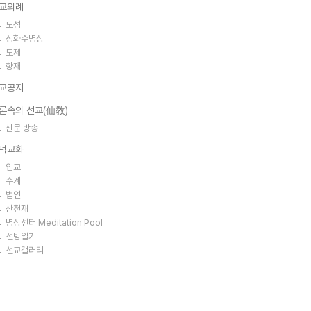
교의례
도성
정화수명상
도제
향재
교공지
론속의 선교(仙敎)
신문 방송
덕교화
입교
수계
법연
산천재
명상센터 Meditation Pool
선방일기
선교갤러리