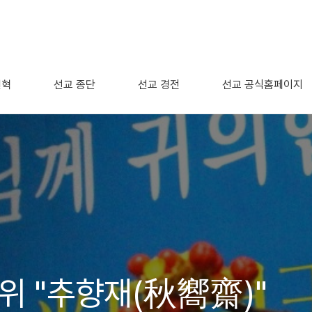
연혁
선교 종단
선교 경전
선교 공식홈페이지
가위 "추향재(秋嚮齋)"