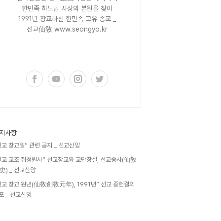
한민족 하느님 사상의 본원을 찾아
1991년 창교하신 한민족 고유 종교 _
선교仙敎 www.seongyo.kr
구독하기
지사항
선교 창교일” 관련 공지 _ 선교신앙
선교 교조 취정원사” 선교창교와 교단창설, 선교종사(仙敎
史) _ 선교신앙
선교 창교 원년(仙敎創敎元年), 1991년” 선교 종헌결의
포 _ 선교신앙