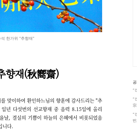
추석 한가위 "추향재"
추향재(
)
秋嚮齋
공
“
“
위를 맞이하여 환인하느님의 향훈에 감사드리는 "추
宗
 일년 다섯번의 선교향재 중 음력 8.15일에 올리
“
을날, 결실의 기쁨이 하늘의 은혜에서 비롯되었음
반
입니다.