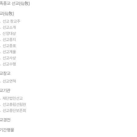
족종교 선교(仙敎)
교(仙敎)
선교 창교주
선교소개
신앙대상
선교종지
선교종표
선교계율
선교사상
선교수행
교창교
선교연혁
교기관
재단법인선교
선교총림선림원
선교종단보존회
교경전
기간행물