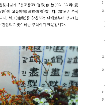
민
정원사님께 "선교창교(仙敎創敎)"의 "의리(意
선
仙敎)의 고유의례(固有儀禮)입니다. 2016년 추석
니다. 선교(仙敎)를 참칭하는 단체로부터 선교(仙
과 헌신으로 맞이하는 추석이기 때문입니다.
선
선
선
정