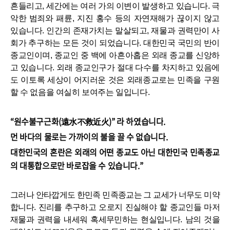
흔들리고, 세간에는 여러 가의 이변이 발생하고 있습니다
.
극
악한 범죄와 패륜
,
지진 홍수 등의 자연재해가 끊이지 않고
있습니다
.
인간의 존재가치는 말살되고
,
재물과 권력만이 사
회가 추구하는 모든 것이 되었습니다
.
대한민국 국민의 반이
종교인이며
,
종교인 중 백에 아흔아홉은 외래 종교를 신앙하
고 있습니다
.
외래 종교인구가 절대 다수를 차지하고 있음에
도 이토록 세상이 어지러운 것은 외래종교로는 민족을 구원
할 수 없음을 여실히 보여주는 일입니다
.
“
원수불구근화
(
遠水不救近火
)”
라 하였습니다
.
먼 바다의 물로는 가까이의 불을 끌 수 없습니다
.
대한민국의 혼란은 외래의 어떤 종교도 아닌 대한민국 민족종교
의 대통합으로만 바로잡을 수 있습니다
.”
그러나 안타깝게도 한민족 민족종교는 그 교세가 너무도 미약
합니다.
진리를 추구하고 오로지 진실해야 할 종교인들 마저
재물과 권력을 내세워 혹세무민하는 현실입니다. 남의 것을