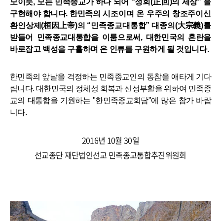
모이듯
,
모든 민족종교가 하나 되어
“
정회
(
正回
)
의 세상
”
을
구현해야 합니다
.
한민
족의 시조이며 온 우주의 창조주이신
환인상제
(
桓因上帝
)
의
“
민족종교대통합
”
대종의
(
大宗義
)
를
받
들어 민족종교대통합을 이룸으로써
,
대한민국의 혼란을
바로잡고 백성을 구휼하며 온 인류를 구원하게 될 것입니다
.
한민족의 앞날을 걱정하는 민족종교인의 동참을 애타게 기다
립니다
.
대한민국의 정체성 회복과 신성부활을 위하여 민족종
교의 대통합을 기원하는 "한민족종교회담"에 많은 참가 바랍
니다.
2016년 10월 30일
선교종단 재단법인선교 민족종교통합추진위원회