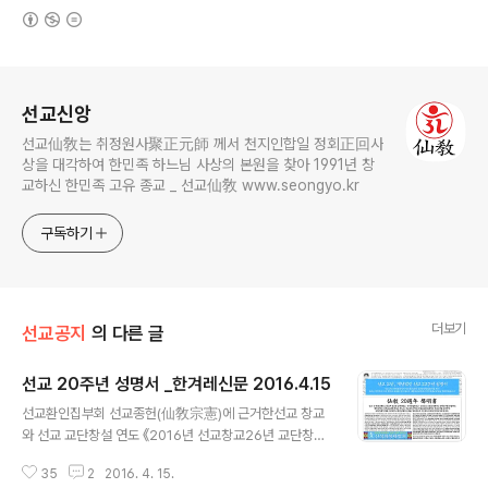
(새창열림)
로그 정보
선교신앙
선교仙敎는 취정원사聚正元師 께서 천지인합일 정회正回사
상을 대각하여 한민족 하느님 사상의 본원을 찾아 1991년 창
교하신 한민족 고유 종교 _ 선교仙敎 www.seongyo.kr
구독하기
더보기
선교공지
의 다른 글
선교 20주년 성명서 _한겨레신문 2016.4.15
글 내용
선교환인집부회 선교종헌(仙敎宗憲)에 근거한선교 창교
와 선교 교단창설 연도 《2016년 선교창교26년 교단창설
20년》 ※선교(仙敎) 창교와 교단의 확립 _ 공지[선교종헌]
35
2
2016. 4. 15.
에 근거하여 2016년은 환기9213년 단기4349년 선교창