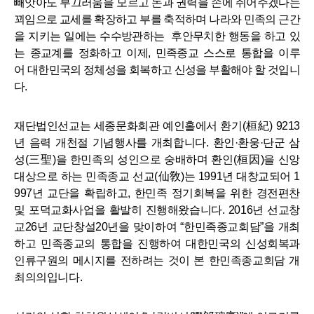
빼앗아도 부끄러움을 모르고 돈과 권력을 손에 쥐어주겠다는
꾀임으로 교세를 확장하고 부를 축적하며 나라와 민족의 근간
을 지키는 일에는 수수방관하는 후안무치한 행동을 하고 있
는 종교계를 정화하고 이제, 민족종교 스스로 통합을 이루
어 대한민국의 정체성을 회복하고 신성을 부활해야 할 것입니
다.
재단법인선교는 세종문화회관 예인홀에서 환기
(
桓紀
) 9213
년 음력 개천절 기념행사를 개최합니다
.
환인
·
환웅
·
단군 삼
성
(
三聖
)
을 한민족의 성인으로 숭배하며 환인
(
桓因
)
을 신앙
대상으로 하는 민족종교 선교
(
仙敎
)
는
1991
년 대창교되어 1
997년 교단을 확립하고, 한민족 정기회복을 위한 경전편찬
및 포덕교화사업을 활발히 진행해왔습니다
. 2016
년 선교창
교
26
년 교단창설20년을 맞이하여
“
한민족종교회담
”
을 개최
하고 민족종교의 통합을 진행하여 대한민국의 신성회복과
인류구원의 메시지를 전하려는 것이 본 한민족종교회담 개
최의의입니다
.