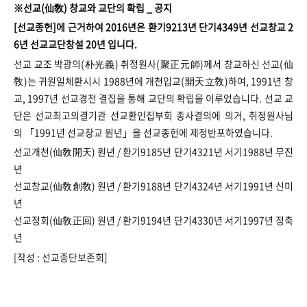
※선교(仙敎) 창교와 교단의 확립 _ 공지
[선교종헌]에 근거하여 2016년은 환기9213년 단기4349년 선교창교 2
6년 선교교단창설 20년 입니다.
선교 교조 박광의(朴光義) 취정원사(聚正元師)께서 창교하신 선교(仙
敎)는 귀원일체환시시 1988년에 개천입교(開天立敎)하여, 1991년 창
교, 1997년 선교경전 결집을 통해 교단의 확립을 이루었습니다. 선교 교
단은 선교최고의결기관 선교환인집부회 종사결의에 의거, 취정원사님
의 「1991년 선교창교 원년」을 선교종헌에 제정반포하였습니다.
선교개천(仙敎開天) 원년 / 환기9185년 단기4321년 서기1988년 무진
년
선교창교(仙敎創敎) 원년 / 환기9188년 단기4324년 서기1991년 신미
년
선교정회(仙敎正回) 원년 / 환기9194년 단기4330년 서기1997년 정축
년
[작성 : 선교종단보존회]