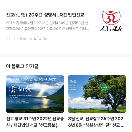
교 26년 선교교단창설 20년 입니다. 선교 교조 박광의(朴
光義) 취정원사(聚正元師)께서 창교하신 선교(仙敎)는
선교(仙敎) 20주년 성명서 _재단법인선교
귀원일체환시시 1988년에 개천입교(開天立敎)하여, 19
글 내용
91년 창교, 1997년 선교경전 결집을 통해 교단의 확립을
2016 丙申年 / 환기9213년 단기4349년 선기50년 선
이루었습니다. 한국의 민족종교 선교 교단은, 최고의결기
교창교26년 교단창설20년 선교 20주년 성명서 한겨레신
관 선교환인집부회(仙敎桓因慹父會) 종사결의에 근거하
문 기사보기 >>> http://seongyokorea.tistory.com/
여, “환기9188년 선기25년 서기1991년 신미년 선교창
13
10
2016. 4. 15.
22 ※선교(仙敎) 창교와 교단의 확립 _ 공지 [선교종헌]에
교원년”을 반포했습니다. 선교 창교주 취정원사(聚正元
근거하여 2016년은 환기9213년 단기4349년 선교창교
師)님의 천지인합일 정회사상(天地人合一正..
26년 선교교단창설 20년 입니다.선교 교조 박광의(朴光
義) 취정원사(聚正元師)께서 창교하신 선교(仙敎)는 귀
원일체환시시 1988년에 개천입교(開天立敎)하여, 1991
이 블로그 인기글
년 창교, 1997년 선교경전 결집을 통해 교단의 확립을 이
루었습니다. 선교 교단은 선교최고의결기관 선교환인집부
회 종사결의에 의거, 취정원사님의 「1991년 선교창교 원
년」을 선교종헌에 제정반포하였습니다..
선교 창교 31주년 2022년 선교종
8월 선교, 선교창교35주년 202
사 / 재단법인 선교 「선교종보(仙
6년 8월 “해원상생의 달” 선교 법
敎宗譜)」 편찬
회 및 수행