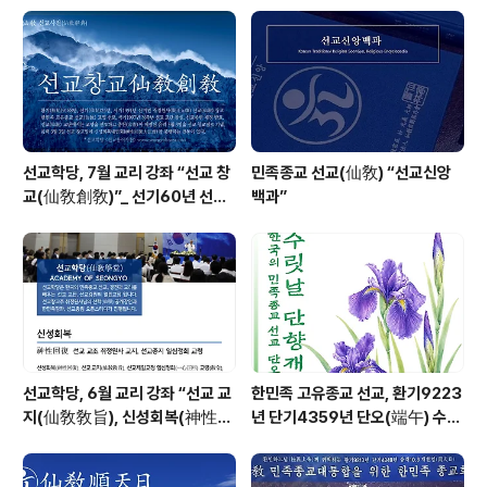
선교학당, 7월 교리 강좌 “선교 창
민족종교 선교(仙敎) “선교신앙
교(仙敎創敎)”_ 선기60년 선교
백과”
창교36년 열린학당
선교학당, 6월 교리 강좌 “선교 교
한민족 고유종교 선교, 환기9223
지(仙敎敎旨), 신성회복(神性回
년 단기4359년 단오(端午) 수릿
復)”_ 선기60년 선교창교36년
날 제천의식 성료 _ 창교주 취정원
열린학당
사님 신성교화법문