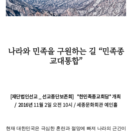
나라와 민족을 구원하는 길 “민족종
교대통합”
[재단법인선교
_
선교종단보존회]
"한민족종교회담" 개최
/
2016
년
11
월
2
일 오전 10시 / 세종문화회관 예인홀
현재 대한민국은 극심한 혼란과 절망에 빠져 나라의 근간이