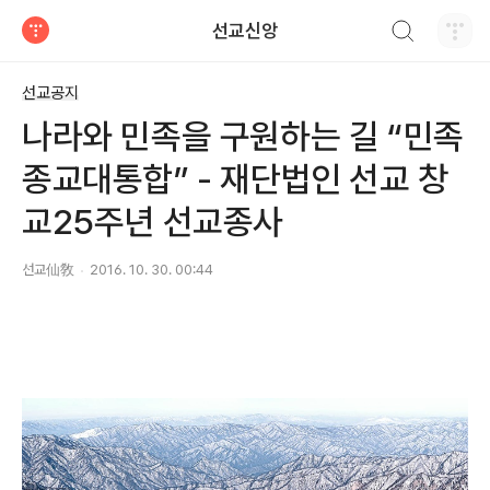
검색하기
선교신앙
티스토리
선교공지
나라와 민족을 구원하는 길 “민족
종교대통합” - 재단법인 선교 창
교25주년 선교종사
선교仙敎
2016. 10. 30. 00:44