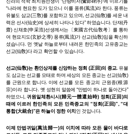
신라의 석학 최치원선생이
“
난랑비서
(
鸞郞碑序
)”
에 이르기를
“
나라에 현묘한 도가 있으니 이를 풍류
(
風流
)
라 한다
.
풍류는
유불도 삼교
(
三敎
)
를 포함하고 있으며
,
선교
(
仙敎
)
를 세운 내
력은 선사
(
仙史
)
에 상세히 나타나 있다
”
하였습니다
.
단재
(
丹
齋
)
신채호
(
申采浩
)
선생께서는
〔
東國古代仙敎考
〕
를 통하
여 현묘지도
(
玄妙之導
)
풍류
(
風流
)
가 선교
(
仙敎
)
임을 확신하
셨습니다
.
먼 옛날 하늘로부터 내려온 한민족의 고유종교는
선교
(
仙敎
)
다 라고 확언할 수 있습니다
.
선교
(
仙敎
)
는 환인상제를 신앙하는 정회
(
正回
)
의 종교
.
유불
도 삼교는 선교를 모태로 하며 세상의 모든 종교는 선교
(
仙敎
)
를 근원으로 합니다
.
이에 선교
를
모든 종교의 근원종
(
根源
宗
)
이라
합니다
.
옛 성현의 말씀에
“
만법이 하나로 돌아간다
”
하였으니
,
귀
원일체환시시
(
歸元一體還始時
)
정회
(
正回
)
의
때
에 이르
러
한민족의 모든 민족종교의
“
정회
(
正回
)”, “
대
통합
(
大統
合
)”
은 하늘이 정한 이치
인 것입니다
.
이제 만법귀일
(
萬法歸一
)
의 이치에 따라 모든 물이 바다로