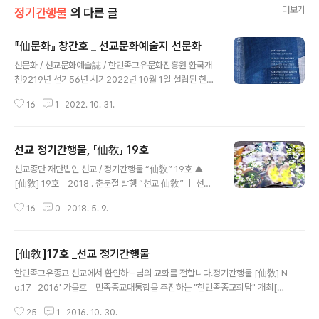
더보기
정기간행물
의 다른 글
『仙문화』 창간호 _ 선교문화예술지 선문화
글 내용
선문화 / 선교문화예술誌 / 한민족고유문화진흥원 환국개
천9219년 선기56년 서기2022년 10월 1일 설립된 한민
족고유문화진흥원(一名 한민족고유문화원)에서 선교문화
16
1
2022. 10. 31.
예술誌 『仙문화』 창간호를 발행했습니다. 10월 27일 음
력 개천절 개천대제를 봉행하며, 창교주 취정원사(聚正元
師)님의 개천절 교유문에 이어 진흥원 초대원장 시정원주
선교 정기간행물, 「仙敎」 19호
(時正原主)님의 선(仙)문화 발행의 취지와 선(仙)문화의
글 내용
의미에 대한 강연이 진행되었습니다. 『仙문화』 창간호 발
선교종단 재단법인 선교 / 정기간행물 “仙敎” 19호 ▲
행을 축하하며 선교 교화원 선화원(仙花院)에서 준비한
[仙敎] 19호 _ 2018 . 춘분절 발행 “선교 仙敎” ㅣ 선교
햇곡식과 햇과일로 대중포덕하고 선교수행문화 선도(仙
종단 소식 선교 19호 선교종단 재단법인 선교(仙敎)에서
道)를 대중화한 생활선도를 전수하는 뜻깊은 음력 개천절
16
0
2018. 5. 9.
발행하는 민족종교 선교 정기간행물 "[선교] 19호" 가 발
이 되었습니다. 『한민족고유문화진흥원』은, 선교 창교주
행되었습니다. 선교 정기간행물은 2007년 부터 현재에 이
취정원사께서 선교제일선문 선림원을 교유하신 19..
르기까지 선교창교 · 선교상고 · 선교신앙 · 선교신앙대상
[仙敎]17호 _선교 정기간행물
환인 · 선교창교주 취정원사 · 취정원사님의 선학 공개강연
글 내용
· 선교의례 · 시정원주님의 정화수기도 · 선교종단의 소식 ·
한민족고유종교 선교에서 환인하느님의 교화를 전합니다.정기간행물 [仙敎] N
선교수행법 선도(仙道) · 선도공법 · 선교 사상과 철학을 집
o.17 _2016' 가을호 민족종교대통합을 추진하는 "한민족종교회담" 개최[仙
대성한 선학(仙學) · 한민족 고유문화에 대한 연구 등을 실
敎] 17호 하늘을 신앙하는 천손민족이 추구하는 민족종교는흩어져 하나가 되
어 선교를 신앙하는 선제님들과 일반대중의 포덕교화에 힘
25
1
2016. 10. 30.
지 못하는 힘없는 민족종교가 아니라,오로지 환인상제를 신앙하는 한민족 하느