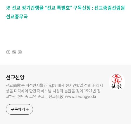
※ 선교 정기간행물 “선교 특별
호” 구독신청 : 선교총림선림원
선교종무국
(새창열림)
로그 정보
선교신앙
선교仙敎는 취정원사聚正元師 께서 천지인합일 정회正回사
상을 대각하여 한민족 하느님 사상의 본원을 찾아 1991년 창
교하신 한민족 고유 종교 _ 선교仙敎 www.seongyo.kr
구독하기