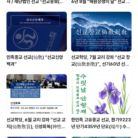
사 / 재단법인 선교 「선교종보(仙
6년 8월 “해원상생의 달” 선교 법
敎宗譜)」 편찬
회 및 수행
민족종교 선교(仙敎) “선교신앙
선교학당, 7월 교리 강좌 “선교 창
백과”
교(仙敎創敎)”_ 선기60년 선교
창교36년 열린학당
선교학당, 6월 교리 강좌 “선교 교
한민족 고유종교 선교, 환기9223
지(仙敎敎旨), 신성회복(神性回
년 단기4359년 단오(端午) 수릿
復)”_ 선기60년 선교창교36년
날 제천의식 성료 _ 창교주 취정원