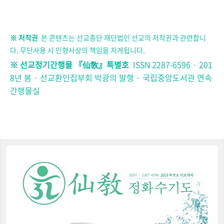
※ 저작권
본 콘텐츠는
선교종단 재단법
인 선교의 저작권과 관련합니
다. 무단사용 시 민형사상의 책임을 지게됩니다.
※ 선교정기간행물
『
仙敎
』
특별호
ISSN 2287-6596 ·
201
8년 봄 ·
선교환인집부회 박광의 발행 · 국립중앙도서관 연속
간행물실