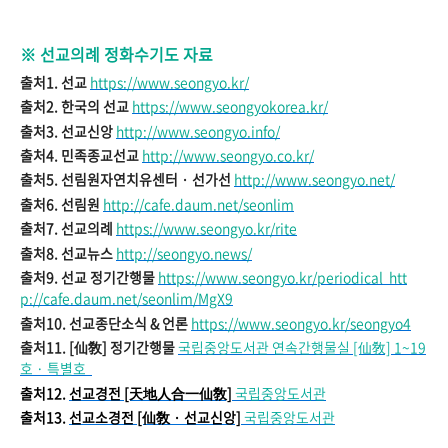
※ 선교의례 정화수기도
자료
출처1. 선교
https://www.seongyo.kr/
출처2. 한국의 선교
https://www.seongyokorea.kr/
출처3. 선교신앙
http://www.seongyo.info/
출처4. 민족종교선교
http://www.seongyo.co.kr/
출처5. 선림원자연치유센터 · 선가선
http://www.seongyo.net/
출처6. 선림원
http://cafe.daum.net/seonlim
출처7. 선교의례
https://www.seongyo.kr/rite
출처8. 선교뉴스
http://seongyo.news/
출처9. 선교 정기간행물
https://www.seongyo.kr/periodical
htt
p://cafe.daum.net/seonlim/MgX9
출처10. 선교종단소식 & 언론
https://www.seongyo.kr/seongyo4
출처11. [仙敎] 정기간행물
국
립중앙도서관 연속간행물실 [仙敎] 1~19
호
· 특별호
출처12.
선교경전 [天地
人合一仙敎]
국립중앙도서관
출처13.
선교소경전 [仙敎
· 선교신앙]
국
립중앙도서관