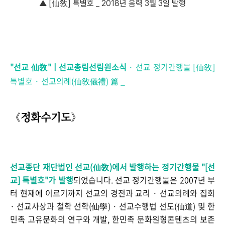
▲ [仙敎] 특별호 _ 2018년 음력 3월 3일
발행
"선교 仙敎"ㅣ선교총림선림원
소식
· 선교 정기간행물 [仙敎]
특별호 · 선교의례(仙敎儀禮) 篇 _
정화수기도
《
》
선교종단 재단법인 선교(仙敎)에서 발행하는
정기간행물 "[선
교] 특별호
"가 발행
되었습니다.
선교 정기간행물은 2007년 부
터 현재에 이르기까지 선교의 경전과 교리 · 선교의례와 집회
· 선교사상과 철학 선학(仙學) · 선교수행법 선도(仙道) 및 한
민족 고유문화의 연구와 개발, 한민족 문화원형콘텐츠의 보존