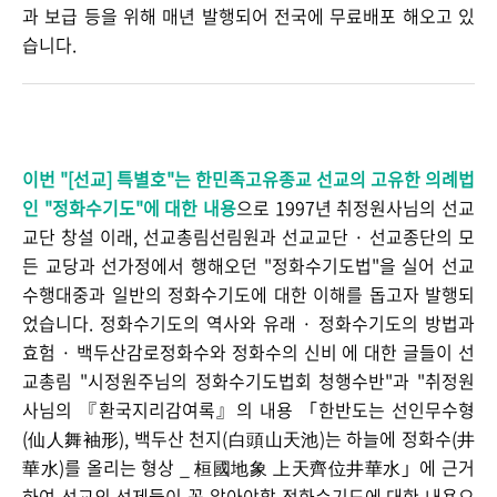
과 보급 등을 위해 매년 발행되어 전국에 무료배포 해오고 있
습니다.
이번 "[선교
] 특별호"는 한민족고유종교 선교의 고유한 의례법
인 "정화수기도"에 대한 내용
으로 1997년 취정원사님의 선교
교단 창설 이래, 선교총림선림원과 선교교단 · 선교종단의 모
든 교당과 선가정에서 행해오던 "정화수기도법"을 실어 선교
수행대중과 일반의 정화수기도에 대한 이해를 돕고자 발행되
었습니다. 정화수기도의 역사와 유래 · 정화수기도의 방법과
효험 · 백두산감로정화수와 정화수의 신비 에 대한 글들이 선
교총림 "시정원주님의 정화수기도법회 청행수반"과 "취정원
사님의 『환국지리감여록』의 내용 「한반도는 선인무수형
(仙人舞袖形), 백두산 천지(白頭山天池)는 하늘에 정화수(井
華水)를 올리는 형상 _ 桓國地象 上天齊位井華水」에 근거
하여 선교의 선제들이 꼭 알아야할 정화수기도에 대한 내용으