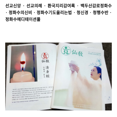
선교신앙 · 선교의례 · 환국지리감여록 · 백두산감로정화수
· 정화수의신비 · 정화수기도올리는법 · 청신경 · 청행수반 ·
정화수메디테이션풀