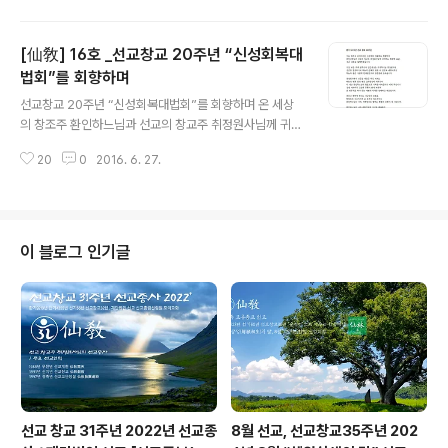
스며, 선교(仙敎)가 한민족고유종교 임을 널리 알려왔..
님사상의 실현입니다.일만년 역사의 하느님사상은 1997년 정축년선교환인집
부회 취정원사께서 선교를 창교하심으로써 부활되었습니다.선교(仙敎)는 모든
[仙敎] 16호 _선교창교 20주년 “신성회복대
민족종교인과 만백성이 환인하느님께 귀의하여 내 안의 환인하느님의 씨앗을
발견하여 신성을 회복하고천지인합일을 이루는 것을 궁극의 목표로 합니다.▼
법회”를 회향하며
글 내용
[仙敎] 17호. 내용 미리보기5. 민족의 신성회복과 민족종교의 대통합의 기원
선교창교 20주년 “신성회복대법회”를 회향하며 온 세상
9. "한민족종교회담" 개최15. ..
의 창조주 환인하느님과 선교의 창교주 취정원사님께 귀의
합니다.2016년, 선교창교 20주년을 감축드리오며 선제
20
0
2016. 6. 27.
모두, 일심정회합니다...() ※선교(仙敎) 창교와 교단의 확
립 _ 공지 [선교종헌]에 근거하여 2016년은 환기9213년
단기4349년 선교창교 26년 선교교단창설 20년 입니다.
선교 교조 박광의(朴光義) 취정원사(聚正元師)께서 창교
하신 선교(仙敎)는 귀원일체환시시 1988년에 개천입교
이 블로그 인기글
(開天立敎)하여, 1991년 창교, 1997년 선교경전 결집을
통해 교단의 확립을 이루었습니다. 선교 교단은 선교최고
의결기관 선교환인집부회 종사결의에 의거, 취정원사님의
「1991년 선교창교 원년」을 선교종헌에 제정반포하였습니
다. 선교개천(仙敎開天)..
선교 창교 31주년 2022년 선교종
8월 선교, 선교창교35주년 202