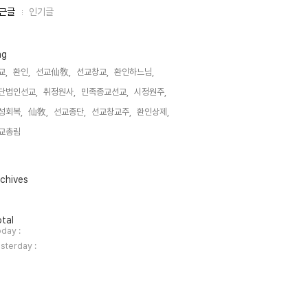
근글
인기글
ag
교,
환인,
선교仙敎,
선교창교,
환인하느님,
단법인선교,
취정원사,
민족종교선교,
시정원주,
성회복,
仙敎,
선교종단,
선교창교주,
환인상제,
교총림,
chives
tal
day :
sterday :