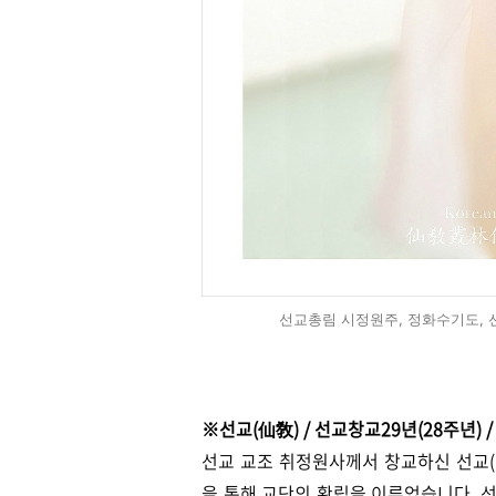
선교총림 시정원주, 정화수기도, 
※선교(仙敎) / 선교창교29년(28주년)
선교 교조 취정원사께서 창교하신 선교(仙
을 통해 교단의 확립을 이루었습니다.
선