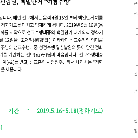
림선림원
,
백일안거 “여름수행”
민
선
니다. 매년 선교에서는 음력 4월 15일 부터 백일안거 여름
정화기도를 마치고 입재하게 됩니다.
2019년
5월 16일(음
회를 시작으로 선교수행대중의 백일안거 재계의식 정화기
월 12일을
"초재일(初齋日)
"이라하며 선교수행의 의미를
원주님의
선교수행대중 청정수행 일심
발원의 뜻이 담긴 정화
기를 기원하는 선모(仙母)님
의 마음입니다. 선교
수행대중
 계(戒)
를 받고,
선교총림 시정원주님께서 내리시는
"정화
을 세웁니다.
선
선
간 : 2019.5.1
6~5.18(정화기도)
선
]
정