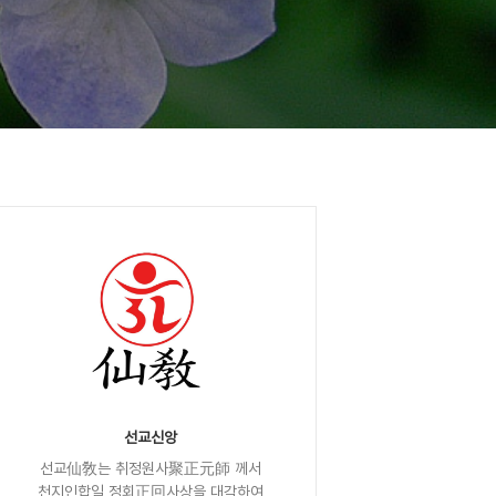
선교신앙
선교仙敎는 취정원사聚正元師 께서
천지인합일 정회正回사상을 대각하여