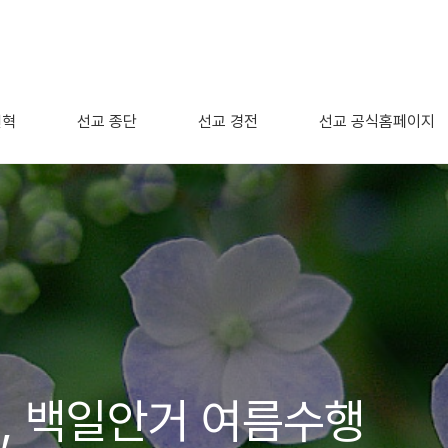
연혁
선교 종단
선교 경전
선교 공식홈페이지
, 백일안거 여름수행