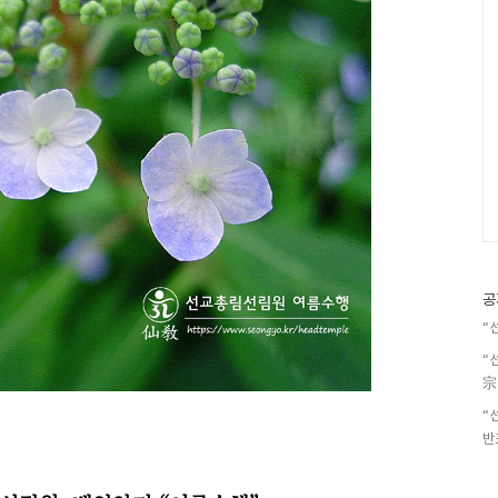
공
“
“
宗
“
반