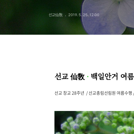
선교仙敎
2019. 5. 25. 12:00
선교 仙敎
·
백일안거 여
선교 창교 28주년 / 선교총림선림원 여름수행 / 2