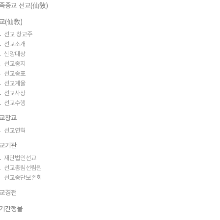
족종교 선교(仙敎)
교(仙敎)
선교 창교주
선교소개
신앙대상
선교종지
선교종표
선교계율
선교사상
선교수행
교창교
선교연혁
교기관
재단법인선교
선교총림선림원
선교종단보존회
교경전
기간행물