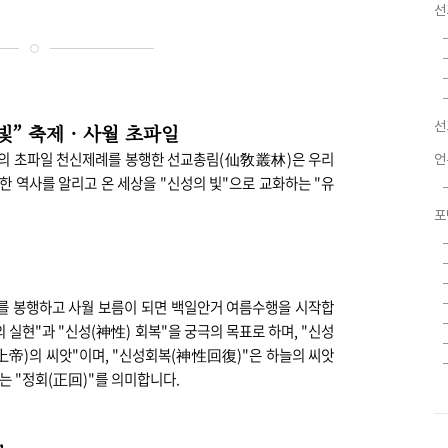
선
선
빛” 축제
·
사월 초파일
고유의 초파일 천신제례를 봉행한 선교총림(仙敎叢林)은 우리
언
한 역사를 알리고 온 세상을 "신성의 빛"으로 교화하는 "유
포
를 봉행하고 사월 보름이 되면 백일안거 여름수행을 시작합
실현"과 "신성(神性) 회복"을 궁극의 목표로 하며, "신성
上帝)의 씨앗"이며, "신성회복(神性回復)"은 하늘의 씨앗
는 "정회(正回)"를 의미합니다.