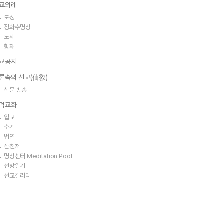
교의례
도성
정화수명상
도제
향재
교공지
론속의 선교(仙敎)
신문 방송
덕교화
입교
수계
법연
산천재
명상센터 Meditation Pool
선방일기
선교갤러리