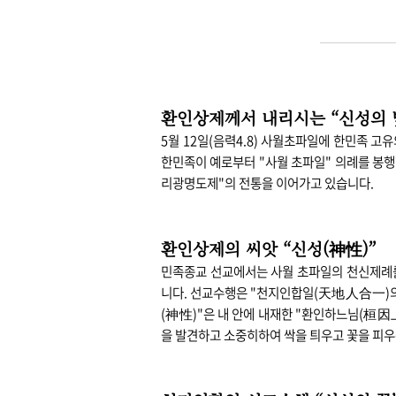
환인상제께서 내리시는 “신성의 
5월 12일(음력4.8) 사월초파일에 한민족 
한민족이 예로부터 "사월 초파일" 의례를 봉행
리광명도제"의 전통을 이어가고 있습니다.
환인상제의 씨앗 “신성(神性)”
민족종교 선교에서는 사월 초파일의 천신제례
니다. 선교수행은 "천지인합일(天地人合一)의 
(神性)"은 내 안에 내재한 "환인하느님(桓因
을 발견하고 소중히하여 싹을 틔우고 꽃을 피우