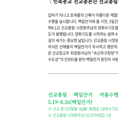
민족종교 선교총본산 선교총
ㅣ
입하가 지나고 초여름의 신록이 아름다운 계절입
수행을 실시합니다. 백일안거에 들 기전, 3일간
력4.12)
선교총림 시정원주님의 정화수기도법
도가 봉행됩니다. 정화기도를 시작하는 음력 4
깊이 새기는
중요한 날입니다. 선교총림 시정
의식은 선제들의 백일안거가 무사하고 평
온하
은 선교창교주 취정원사님의 "속신무구청정"의
수도성"의
인(
印)
을 받아 백일안거
정진의 서원
선교총림
백일안거 여름수행 기
5.19~8.26(백일안거)
※
선교 정기간행물 '仙敎' 특별호 [정화수기도
※
선교총림 시정원주님 [선교의례집] 1권