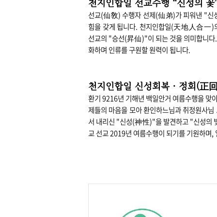
천지인합일
선교수행 “신성의 꽃
선교(仙敎) 수행자 선제(仙弟)가 피워낸 "신
힘을 갖게 됩니다. 천지인합일(天地人合一)의
선교의 "승선(昇仙)"이 되는 것을 의미합니다
화하며 인류를 구원할 원력이 됩니다.
천지인합일 신성회복
·
정회(正回
환기 9216년 기해년 백일안거 여름수행을 맞
제들의 마음을 모아 환인하느님과 취정원사님 
서 내리신 "신성(神性)"을 발견하고 "신성의
교 선교 2019년 여름수행이 되기를 기원하며, 