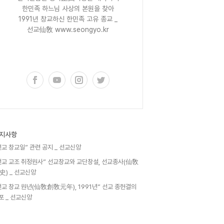
한민족 하느님 사상의 본원을 찾아
1991년 창교하신 한민족 고유 종교 _
선교仙敎 www.seongyo.kr
구독하기
지사항
선교 창교일” 관련 공지 _ 선교신앙
선교 교조 취정원사” 선교창교와 교단창설, 선교종사(仙敎
史) _ 선교신앙
선교 창교 원년(仙敎創敎元年), 1991년” 선교 종헌결의
포 _ 선교신앙