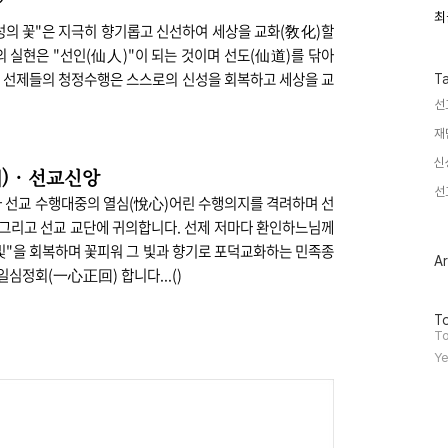
”
최
최
성의 꽃"은 지극히 향기롭고 신선하여 세상을 교화(敎化)할
근
글
 실현은 "선인(仙人)"이 되는 것이며 선도(仙道)를 닦아
과
. 선제들의 청정수행은 스스로의 신성을 회복하고 세상을 교
인
T
기
선
글
재
신
)
·
선교신앙
선
아 선교 수행대중의 열심(悅心)어린 수행의지를 격려하며 선
그리고 선교 교단에 귀의합니다. 선제 저마다 환인하느님께
 빛"을 회복하며 꽃피워 그 빛과 향기로 포덕교화하는 민족종
Ar
일심정회(一心正回) 합니다...()
방
To
문
To
자
Ye
수