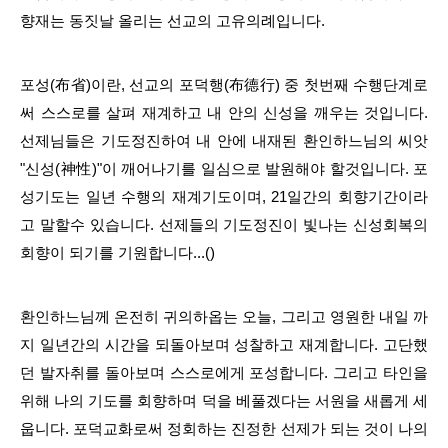
향재는 동짓날 올리는 선교의 고유의례입니다.
포성(布省)이란, 선교
의 포덕행(布德行) 중 첫번째 수행단계로
써 스스로를 살펴 재계하고 내 안의 신성을 깨우는 것입니다.
선제님들은 기도정진하여 내 안에 내재된 환인하느님의 씨앗
"신성(神性)"이 깨어나기를 일심으로 발원해야 할것입니다.
포
성기도는
일년 수행의 재계기도이며, 21일간의 회향기간이라
고 말할수 있습니다. 선제들의 기도정진이 빛나는 신성회복의
회향이 되기를 기원합니다...()
환인하느님께 온전히 귀의하옵는 오늘, 그리고 영원한 내일 까
지
일년간의 시간을 되돌아보며 성찰하고 재계합니다. 고단했
던
발자취를 돌아보며
스스로에게 포성합니다. 그리고 타인
을
위해 나의 기도를 회향하며 덕을 베풀겠다는 서원을 새롭게 세
웁니다.
포덕교화로써 정회하
는 진정한 선제가 되는 것이 나의