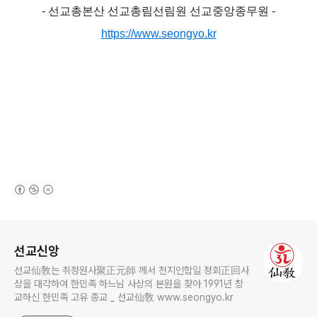
- 선교총본산 선교총림선림원 선교중앙종무원 -
https://www.seongyo.kr
(새창열림)
로그 정보
선교신앙
선교仙敎는 취정원사聚正元師 께서 천지인합일 정회正回사
상을 대각하여 한민족 하느님 사상의 본원을 찾아 1991년 창
교하신 한민족 고유 종교 _ 선교仙敎 www.seongyo.kr