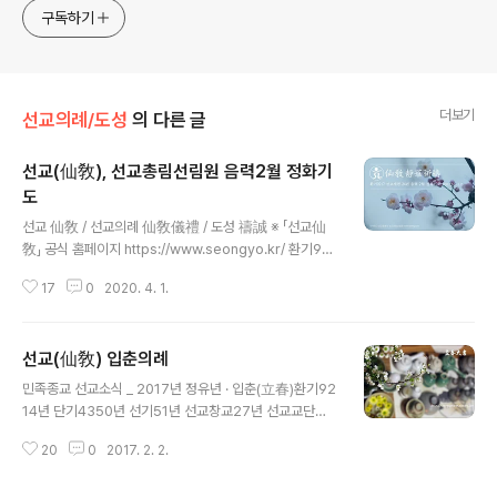
구독하기
더보기
선교의례/도성
의 다른 글
선교(仙敎), 선교총림선림원 음력2월 정화기
도
글 내용
선교 仙敎 / 선교의례 仙敎儀禮 / 도성 禱誠 ※ 「선교仙
敎」 공식 홈페이지 https://www.seongyo.kr/ 환기921
7년 선기54년 선교창교30년 경자년, 2020 음력 2월 선
17
0
2020. 4. 1.
교총림 정화기도 韓民族固有宗敎仙敎 紀九二一七年
仙紀五十四年 仙敎開天三十三年 仙敎創敎三十年
庚子年 陰曆二月 仙敎叢林仙林院 靜華祈禱민족종
선교(仙敎) 입춘의례
교 선교(仙敎)에서는 음력 2월 1일부터 2월 21일까지 삼
글 내용
칠일기도 동안을 선정기간으로 정하여 신성회복을 위한 천
민족종교 선교소식 _ 2017년 정유년 · 입춘(立春)환기92
지인합일 정화수기도를 올립니다. 선교종헌(仙敎宗憲)에
14년 단기4350년 선기51년 선교창교27년 선교교단창
수록된 선교의례집(仙敎儀禮集)에 근거하여 선교총림
설21년 · 입춘 · 봄의 시작 ※ 선교(仙敎) 2017' 입춘기도
(仙敎叢林) 선림원(仙林院)에서는 매년 선교수행대중의
20
0
2017. 2. 2.
안내 _ ○ 일시 : 2017년 2월 3일 금요일 오전 10시 (음력
청정수행을 독려하며 21일간의 선교 선정기간(禪靜期間)
1월 7일 _ 입춘시 00:34 )○ 장소 : 지리산 선교(仙敎) 수
동안 정화(靜華)를 이루기위해 기도정진합니다. 정화(靜