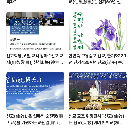
백과”
교(仙敎創敎)”_ 선기60년 선교
창교36년 열린학당
선교학당, 6월 교리 강좌 “선교 교
한민족 고유종교 선교, 환기9223
지(仙敎敎旨), 신성회복(神性回
년 단기4359년 단오(端午) 수릿
復)”_ 선기60년 선교창교36년
날 제천의식 성료 _ 창교주 취정원
열린학당
사님 신성교화법문
선교(仙敎), 온 인류의 순천명(順
선교 교조 취정원사 “선교(仙敎)
天命)을 기원하는 순천일(順天
는 천교(天敎)이며 환인교(桓因
日) 기념법회 / “1.9 인류의 날” 제
敎)이다” - 「선교학」강론