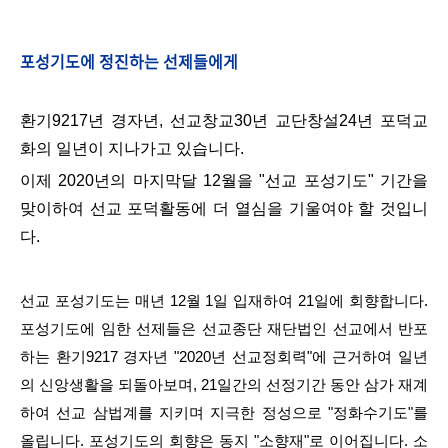
포성기도에 정진하는 선제들에게
환기9217
년 경자
년, 선교창교30년 교단창설24
년 포덕교
화의
일년이 지나가고 있습니다.
이제 2020년의 마지막달 12월을 "선교 포성기도" 기간을
맞이하여 선교 포덕활동에 더 열심을 기울여야 할 것입니
다.
선교 포성기도는 매년 12월
1일 입재하여 21일에 회향합니다.
포성기도에 임한 선제들은 선교종단 재단법인 선교에서 반포
하는 환기9217 경자년 "2020년 선교정회력"에 근거하여 일년
의
신앙생활을 되돌아보며,
21일간의
선정기간 동안 삼가 재계
하여 선교
삼법계를
지키며 지극한 정성으로 "정화수기도"를
올립니다. 포성기도의 회향은
동지 "소향재"로 이어집니다. 소