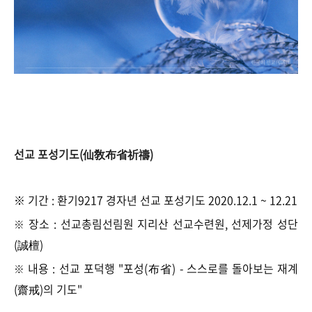
선교 포성기도(仙敎布省祈禱)
※ 기간 :
환
기9217 경자년 선교
포성기도 2020.12.1 ~ 12.21
장소 : 선교총림선림원 지리산 선교수련원, 선제가정 성단
※
(誠檀)
내용 : 선교 포덕행 "포성(布省) - 스스로를 돌아보는 재계
※
(齋戒)의 기도"