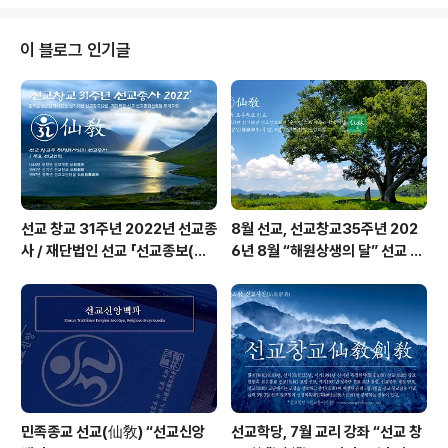
련원 ○ 준비 : 선교의례(仙敎儀禮) _ 소의(素衣). 소채
華)는 선..
(蘇菜), 소지(素紙) ○ 기도 "적선공덕행(積善功德行)"
이라하여 예로부터 입춘날에는나눔과 베품의 삶을 실천하
이 블로그 인기글
는 아름다운 공덕(功德)을 지었습니다.일년의 첫번째 절기
인 입춘절을 맞이하여 지난해의 액운은 멀리 보내고새봄의
기운을 받아 정유년 한 해 좋은 일만 가득하기를 기원드립
니다. ○ 춘축(春祝)立春大吉 建陽多慶 (입춘..
선교 창교 31주년 2022년 선교종
8월 선교, 선교창교35주년 202
사 / 재단법인 선교 「선교종보(仙
6년 8월 “해원상생의 달” 선교 법
敎宗譜)」 편찬
회 및 수행
민족종교 선교(仙敎) “선교신앙
선교학당, 7월 교리 강좌 “선교 창