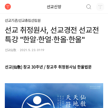
검색하기
선교신앙
티스토리
선교기관/선교총림선림원
선교 취정원사, 선교경전 선교전
특강 "한알·한얼·한올·한울"
선교仙敎
2021. 5. 23. 01:19
선교(仙敎) 창교 30주년 / 창교주 취정원사님 한울법문