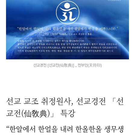
선교경전 [선교전(仙敎典)] _ 천부인(天符印)
선교 교조 취정원사, 선교경전 「선
교전(仙敎典)」 특강
“한알에서 한얼을 내려 한올한올 생무생