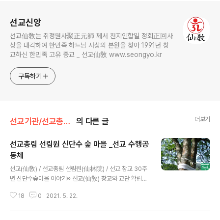
로그 정보
선교신앙
선교仙敎는 취정원사聚正元師 께서 천지인합일 정회正回사
상을 대각하여 한민족 하느님 사상의 본원을 찾아 1991년 창
교하신 한민족 고유 종교 _ 선교仙敎 www.seongyo.kr
구독하기
더보기
선교기관/선교총림선림원
의 다른 글
선교총림 선림원 신단수 숲 마을 _선교 수행공
동체
글 내용
선교(仙敎) / 선교총림 선림원(仙林院) / 선교 창교 30주
년 신단수숲마을 이야기※ 선교(仙敎) 창교와 교단 확립선
교 교조 취정원사께서 창교하신 선교(仙敎)는 1991년 창
18
0
2021. 5. 22.
교되어, 1997년 선교경전 결집을 통해 교단의 확립을 이루
었습니다. 선교 교단은 선교최고의결기관 선교환인집부회
종사결의에 의거, 취정원사님의 「1991년 선교창교 원년」