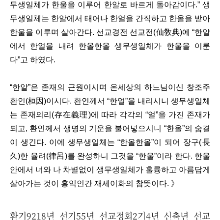
무생일체가 한울을 이루어 한알로 바르게 돌아감이다.” 생
무생일체는 한알에서 태어나 한얼을 간직하고 한올을 받아
한울을 이루며 살아간다. 선교경전 선교전(仙敎典)에 “한알
에서 한얼을 내려 한올한올 생무생일체가 한울을 이룬
다”고 하였다.
“한알”은 존재의 근원이시며 온세상의 하느님이신 창조주
환인(桓因)이시다. 환인께서 “한얼”을 내리시니 생무생일체
는 존재의리(存在義理)에 따라 각각의 “얼”을 가진 존재가
되고, 환인께서 생명의 기운을 불어넣으시니 “한올”의 숨결
이 생긴다. 이에 생무생일체는 “한올한올”이 되어 장구(長
久)한 율려(律呂)를 완성하니 그것을 “한울”이라 한다. 한울
안에서 너와 나 차별없이 생무생일체가 훌륭하고 아름답게
살아가는 것이 홍익인간 재세이화의 참뜻이다.
》
환기9218년 선기55년 선교정회2기4년 신축년 선교