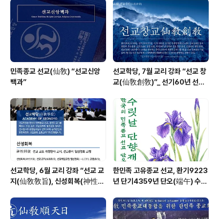
민족종교 선교(仙敎) “선교신앙
선교학당, 7월 교리 강좌 “선교 창
백과”
교(仙敎創敎)”_ 선기60년 선교
창교36년 열린학당
선교학당, 6월 교리 강좌 “선교 교
한민족 고유종교 선교, 환기9223
지(仙敎敎旨), 신성회복(神性回
년 단기4359년 단오(端午) 수릿
復)”_ 선기60년 선교창교36년
날 제천의식 성료 _ 창교주 취정원
열린학당
사님 신성교화법문