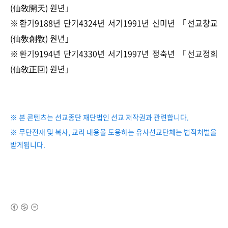
(仙敎開天) 원년」
※환기9188년 단기4324년 서기1991년 신미년 「선교창교
(仙敎創敎) 원년」
※환기9194년 단기4330년 서기1997년 정축년 「선교정회
(仙敎正回) 원년」
※ 본 콘텐츠는 선교종단 재단법인 선교 저작권과 관련합니다.
※ 무단전재 및 복사, 교리 내용을 도용하는 유사선교단체는 법적처벌을
받게됩니다.
(새창열림)