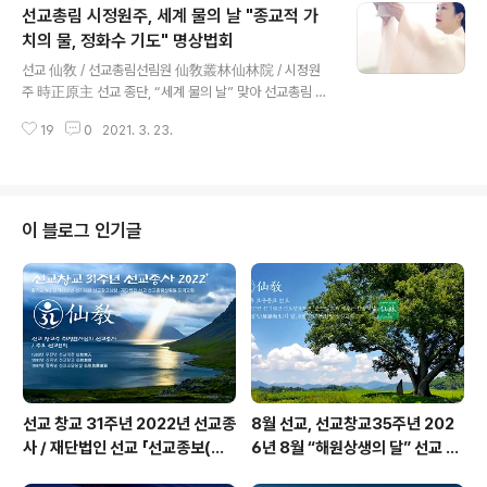
선교총림 시정원주, 세계 물의 날 "종교적 가
을 선교종헌(仙敎宗憲)에 제정반포하였습니다. 2021년
은 선교종헌에 근거하여, 환기9218년 단기4354년 선기
치의 물, 정화수 기도" 명상법회
글 내용
55년 선교창교31년(30주년) 입니다. 仙林 _ 선교 수행
선교 仙敎 / 선교총림선림원 仙敎叢林仙林院 / 시정원
공동체, 선교총림 선림원 “신단수 숲 마을”선교 교단 취정
주 時正原主 선교 종단, “세계 물의 날” 맞아 선교총림 선
원사 “한울을 이루는 신단수(神壇樹) 마을의 천부인(天
림원 시정원주 “정화수 기도 명상법회” 진행물은 인류의
符印)과 신성(神性)의 숲” 교유법문 _ 선교 창교주 취정원
19
0
2021. 3. 23.
신성(神性)을 회복하고 지구 자연(自然)을 부활하는 생명
사 교유선교경전 [선교..
(生命)의 원천_ 시정원주 「종교적 가치로서의 물, 정화수」
법문 시정원주 세계 물의 날 정화수명상법회 뉴스보도 선
교 종단, '세계 물의 날' 맞아 '정화수명상법회' 진행[선교총
림 선림원 시정원주 정화수기도]선교종단 재단법인 선교
이 블로그 인기글
(仙敎)는 3월 22일 '세계 물의 날'을 맞아 선교총림 선림
원(仙林院) 시정원주의 주재로 '정화수기도 명상법회'를
영상www.koreadaily.com ※ 중앙일보 www.koread
aily.com/news/read.asp?art_id=9189886 “..
선교 창교 31주년 2022년 선교종
8월 선교, 선교창교35주년 202
사 / 재단법인 선교 「선교종보(仙
6년 8월 “해원상생의 달” 선교 법
敎宗譜)」 편찬
회 및 수행