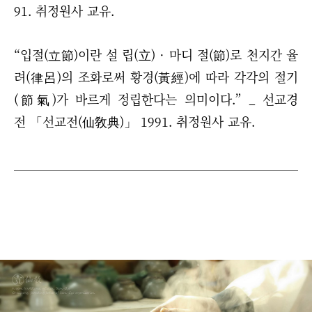
91. 취정원사 교유.
“입절(立節)이란 설 립(立) · 마디 절(節)로 천지간 율
려(律呂)의 조화로써 황경(黃經)에 따라 각각의 절기
(節氣)가 바르게 정립한다는 의미이다.” _ 선교경
전 「선교전(仙敎典)」 1991. 취정원사 교유.