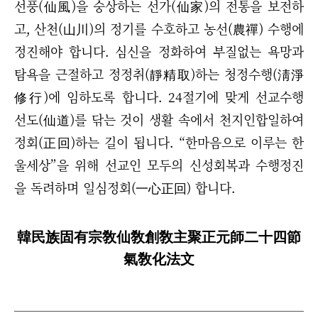
선풍(仙風)을 숭상하는 선가(仙家)의 전통을 보전하
고, 산천(山川)의 정기를 수호하고 농선(農禪) 수행에
정진해야 합니다. 심신을 정화하여 부질없는 욕망과
탐욕을 근절하고 정정취(靜精取)하는 청정수행(淸淨
修行)에 임하도록 합니다. 24절기에 맞게 선교수행
선도(仙道)를 닦는 것이 생활 속에서 천지인합일하여
정회(正回)하는 길이 됩니다. “한마음으로 이루는 한
울세상”을 위해 선교인 모두의 신성회복과 수행정진
을 독려하며 일심정회(一心正回) 합니다.
韓民族固有宗敎仙敎創敎主聚正元師二十四節
氣敎化法文