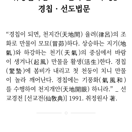
경칩 · 선도법문
“경칩이 되면, 천지간(天地間) 율려(律呂)의 조
화로 만물이 모묘(冒茆)하다. 상승하는 지기(地
氣)와 하강하는 천기(天氣)의 중심에서 바람
이 생겨나(起風) 만물을 활생(活生)한다. 경칩
(驚蟄)에 봄비가 내리고 첫 천둥이 치니 만물
이 놀라 깨어난다. 경칩에는 기풍화(氣風和)
를 수행하여 천지개안(天地開眼) 하니라.” _ 선
교경전 [선교전(仙敎典)] 1991. 취정원사 著.