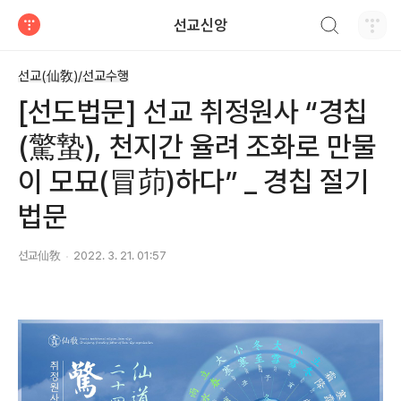
검색하기
선교신앙
티스토리
선교(仙敎)/선교수행
[선도법문] 선교 취정원사 “경칩
(驚蟄), 천지간 율려 조화로 만물
이 모묘(冒茆)하다” _ 경칩 절기
법문
선교仙敎
2022. 3. 21. 01:57