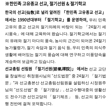
※한민족 고유종교 선교, 절기선원 & 절기학교
한국의 선교(仙敎)로 널리 알려진 「한민족 고유종교 선교」
에서는 1990년대부터 「절기학교」를 운영하여,
우리 민족
고유의 종교 선교의 절기의례의 바탕이 되는 「24절기 세
시풍속」에 대해 교육하여 왔습니다. 절기학교에서는 절기
의 유래와 절기 마다의 풍속, 농사의 근간이 되어온 24절기
농가월령가, 절기 속담과 절기 음식 등, 우리 민족의 의식주
생활에 배어있는 절기의 풍습에 대해 연구하고 미풍양속을
계승하여 보급하고 있습니다.
선교총림 선림원 「절기선원(節氣禪院)」 에서는
선교 교단
을 창설하신 취정원사님의 "선도법문" 중 24절기 「절기법
문」”과 선교총본산 선교총림선림원을 설립하신 시정원주
님의 "선도선법" 중 「절기명상」, 선교수행대중의 생활선
도 전수기관 선인교당의 「절기체조」 등, 선교의 절기수
행 전반에 걸쳐 포덕합니다.