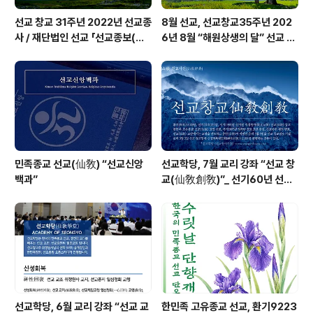
선교 창교 31주년 2022년 선교종
8월 선교, 선교창교35주년 202
사 / 재단법인 선교 「선교종보(仙
6년 8월 “해원상생의 달” 선교 법
敎宗譜)」 편찬
회 및 수행
민족종교 선교(仙敎) “선교신앙
선교학당, 7월 교리 강좌 “선교 창
백과”
교(仙敎創敎)”_ 선기60년 선교
창교36년 열린학당
선교학당, 6월 교리 강좌 “선교 교
한민족 고유종교 선교, 환기9223