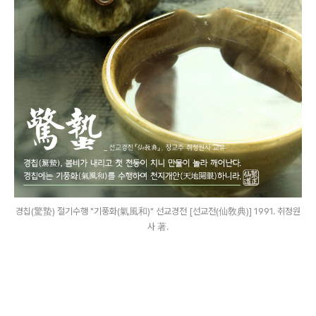
경칩(驚蟄) 절기수행 "기풍화(氣風和)" 선교경전 [선교전(仙敎典)] 1991. 취정원
사 著.