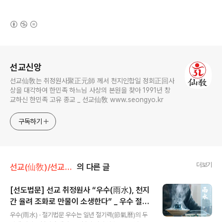
(새창열림)
로그 정보
선교신앙
선교仙敎는 취정원사聚正元師 께서 천지인합일 정회正回사
상을 대각하여 한민족 하느님 사상의 본원을 찾아 1991년 창
교하신 한민족 고유 종교 _ 선교仙敎 www.seongyo.kr
구독하기
더보기
선교(仙敎)/선교수행
의 다른 글
[선도법문] 선교 취정원사 “우수(雨水), 천지
간 율려 조화로 만물이 소생한다” _ 우수 절기
글 내용
법문
우수(雨水) · 절기법문 우수는 일년 절기력(節氣曆)의 두