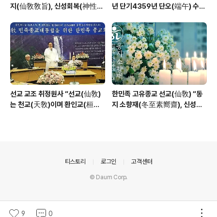
지(仙敎敎旨), 신성회복(神性回
년 단기4359년 단오(端午) 수릿
復)”_ 선기60년 선교창교36년
날 제천의식 성료 _ 창교주 취정원
열린학당
사님 신성교화법문
선교 교조 취정원사 “선교(仙敎)
한민족 고유종교 선교(仙敎) “동
는 천교(天敎)이며 환인교(桓因
지 소향재(冬至素嚮齋), 신성의
敎)이다” - 「선교학」강론
빛으로 깨어나 신성의 꽃 선화를
꽃피운다”
의안내
티스토리
로그인
고객센터
© Daum Corp.
9
0