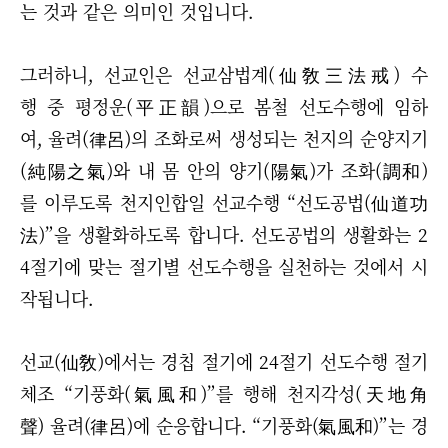
는 것과 같은 의미인 것입니다.
그러하니, 선교인은 선교삼법계(仙敎三法戒) 수
행 중 평정운(平正韻)으로 봄철 선도수행에 임하
여, 율려(律呂)의 조화로써 생성되는 천지의 순양지기
(純陽之氣)와 내 몸 안의 양기(陽氣)가 조화(調和)
를 이루도록 천지인합일 선교수행 “선도공법(仙道功
法)”을 생활화하도록 합니다. 선도공법의 생활화는 2
4절기에 맞는 절기별 선도수행을 실천하는 것에서 시
작됩니다.
선교(仙敎)에서는 경칩 절기에 24절기 선도수행 절기
체조 “기풍화(氣風和)”를 행해 천지각성(天地角
聲) 율려(律呂)에 순응합니다. “기풍화(氣風和)”는 경