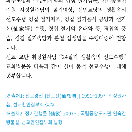
화수도성과 취정원사님의 경칩 절기법문, 선교총림선
림원 시정원주님의 절기명상, 선인교당의 생활속의
선도수행 경칩 절기체조, 경칩 절기음식 공양과 선가
선(仙家禪) 수행, 경칩 절기의 유래와 뜻, 경칩의 풍
습, 경칩 절기속담과 봄철 섭생법을 수행대중에 전합
니다.
선교 교단 취정원사님 “24절기 생활속의 선도수행”
교화법문을 다음과 같이 실어 봄철 선교수행에 대해
공부합니다.
※출처1: 선교경전 [선교전(仙敎典)] 1991~1997. 취정원사
著. 선교환인집부회 保存.
※출처2: 정기간행물 [仙敎] 2007~ . 국립중앙도서관 연속간
행물실. 선교환인집부회 발행