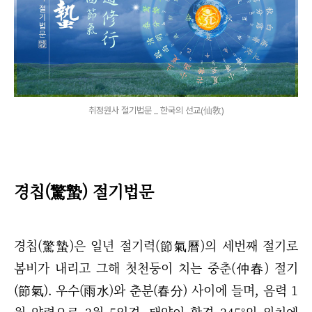
취정원사 절기법문 _ 한국의 선교(仙敎)
경칩(驚蟄) 절기법문
경칩(驚蟄)은 일년 절기력(節氣曆)의 세번째 절기로
봄비가 내리고 그해 첫천둥이 치는 중춘(仲春) 절기
(節氣). 우수(雨水)와 춘분(春分) 사이에 들며, 음력 1