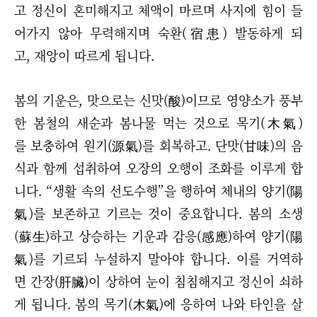
고 정신이 혼미해지고 체액이 마르며 사지에 힘이 들
어가지 않아 무력해지며 숙환(宿患) 발동하게 되
고, 재앙이 따르게 됩니다.
봄의 기운은, 맛으로는 신맛(酸)이므로 영양소가 풍부
한 봄철의 새순과 봄나물 먹는 것으로 목기(木氣)
를 보충하여 원기(源氣)를 회복하고. 단맛(甘味)의 음
식과 함께 섭취하여 오장의 오행이 조화를 이루게 합
니다. “생활 속의 선도수행”을 행하여 체내의 양기(陽
氣)를 보존하고 기르는 것이 중요합니다. 봄의 소생
(蘇生)하고 상승하는 기운과 감응(感應)하여 양기(陽
氣)를 기르되 누설하지 말아야 합니다. 이를 거역하
면 간장(肝臟)이 상하여 눈이 침침해지고 정신이 쇠하
게 됩니다. 봄의 목기(木氣)에 응하여 나와 타인을 살