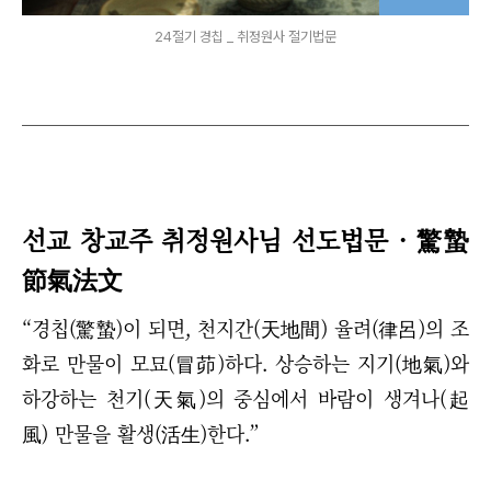
24절기 경칩 _ 취정원사 절기법문
선교 창교주 취정원사님 선도법문 ·
驚蟄
節氣法文
“경칩(驚蟄)이 되면, 천지간(天地間) 율려(律呂)의 조
화로 만물이 모묘(冒茆)하다. 상승하는 지기(地氣)와
하강하는 천기(天氣)의 중심에서 바람이 생겨나(起
風) 만물을 활생(活生)한다.”