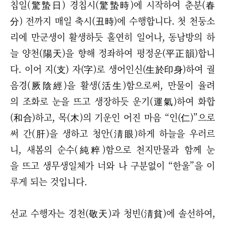
칩일(驚蟄日) 경칩시(驚蟄時)에 시작하여 춘분(春
分) 전까지 매일 축시(丑時)에 수행합니다. 첫 천둥소
리에 만군생이 활생하듯 홀연히 일어나, 동남방의 하
늘 양천(陽天)을 향해 정좌하여 평정운(平正韻)합니
다. 이어 지(支) 자(字)로 생어인신(生於印身)하여 궐
음경(厥陰經)을 활생(活生)함으로써, 만물이 율려
의 조화로 눈을 뜨고 생장하듯 운기(運氣)하여 화합
(和合)하고, 목(木)의 기운인 어진 마음 “인(仁)”으로
써 간(肝)을 생하고 청안(淸眼)하게 하늘을 우러르
니, 새봄의 순수(純粹)함으로 천지만물과 함께 눈
을 뜨고 생무생일체가 너와 나 구분없이 “한울”을 이
루게 되는 것입니다.
선교 수행자는 경천(敬天)과 청빈(淸貧)에 솔선하여,