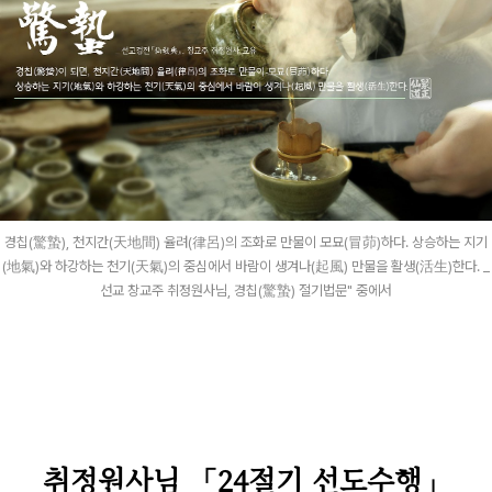
경칩(驚蟄), 천지간(天地間) 율려(律呂)의 조화로 만물이 모묘(冒茆)하다. 상승하는 지기
(地氣)와 하강하는 천기(天氣)의 중심에서 바람이 생겨나(起風) 만물을 활생(活生)한다. _
선교 창교주 취정원사님, 경칩(驚蟄) 절기법문" 중에서
취정원사님 「24절기 선도수행」