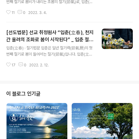
번째 절기로 봄비가 내리는 초봄의 절기(節氣)로, 입춘(立
春)과 경칩(驚蟄) 사이에 들며, 음력 1월 양력으로 2월 20
11
0
2022. 3. 4.
일경, 태양이 황경 330°의 위치에 있을 때에 듭니다. 우수
(雨水)는 비 우(雨)에 물 수(水)로, 얼음과 눈이 녹아 비가
된다 · 봄비가 내린다는 의미입니다. 그래서 ‘우수 · 경칩에
[선도법문] 선교 취정원사 “입춘(立春), 천지
대동강 물이 풀린다.’ 는 말도 생겨났습니다. 흔히 양력 2월
말에서 3월 초 꽃샘추위라 하여 매서운 추위가 잠시 기승
간 율려의 조화로 봄이 시작된다” _ 입춘 절기
글 내용
을 부리지만, 이미 우수 무렵이면 날씨가 많이 풀리고 온화
법문
입춘(立春) · 절기법문 입춘은 일년 절기력(節氣曆)의 첫
해져 초목에 싹틉니다. 민족종교 선교(仙敎)에서는 24절
번째 절기로 봄이 들어서는 절기(節氣)입니다. 입춘(立春)
기 중 두번째 절기 우수(雨水) 절기에 맞는 선도수행법을
은 설 립(立)에 봄 춘(春)으로, 봄의 기운이 선다 · 봄이 시
전수합니다. 2021년 우수(雨水) 절기에 선교(仙敎)에서
17
0
2022. 2. 12.
작된다는 의미입니다. 입춘에 비가 오면 “입춘우(立春
는..
雨)”라고 하여 좋은일이 많다고 합니다. 입춘 절기를 앞두
고 만물을 퐁요롭게하고 풍년을 기원하는 입춘우(立春雨)
가 내리기를 기다려 봅니다.민족종교 선교(仙敎)에서는 2
4절기 중 첫번째 절기 입춘(立春) 절기에 “입춘치성”을 하
이 블로그 인기글
며, 입춘첩과 봄나물을 나누어 포덕교화합니다. 선교 창교
주 취정원사님께서 선교수행대중에 내리신 “천지인합일
선농무일여 참선, 농선, 무예선 _ 선교수행”에 근거하여, 선
교에서는 입춘일 후 첫 해일(亥日)에 선농제(先農祭)를
지내며 농선(農禪)수행에의 의지를..