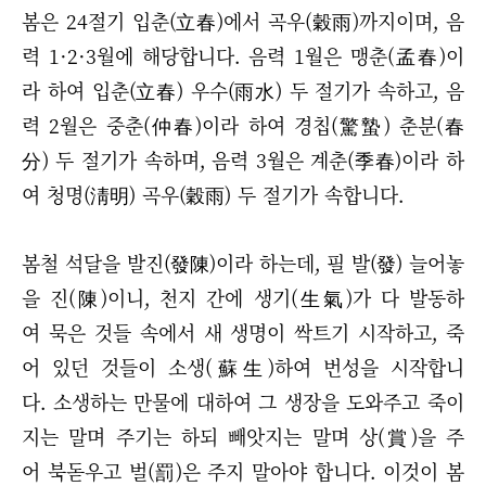
봄은 24절기 입춘(立春)에서 곡우(穀雨)까지이며, 음
력 1·2·3월에 해당합니다. 음력 1월은 맹춘(孟春)이
라 하여 입춘(立春) 우수(雨水) 두 절기가 속하고, 음
력 2월은 중춘(仲春)이라 하여 경칩(驚蟄) 춘분(春
分) 두 절기가 속하며, 음력 3월은 계춘(季春)이라 하
여 청명(淸明) 곡우(穀雨) 두 절기가 속합니다.
봄철 석달을 발진(發陳)이라 하는데, 필 발(發) 늘어놓
을 진(陳)이니, 천지 간에 생기(生氣)가 다 발동하
여 묵은 것들 속에서 새 생명이 싹트기 시작하고, 죽
어 있던 것들이 소생(蘇生)하여 번성을 시작합니
다. 소생하는 만물에 대하여 그 생장을 도와주고 죽이
지는 말며 주기는 하되 빼앗지는 말며 상(賞)을 주
어 북돋우고 벌(罰)은 주지 말아야 합니다. 이것이 봄