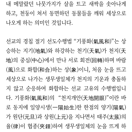
내 메말랐던 나뭇가지가 살을 트고 새싹을 솟아나게
하고, 천둥이 쳐서 동면하던 동물들을 깨워 세상으로
나오게 하는 의미인 것입니다.
선교의 경칩 절기 선도수행법 “기풍화(氣風和)”는 상
승하는 지기(地氣)와 하강하는 천기(天氣)가 천지(天
地)의 중심(中心)에서 만나 서로 회전(回轉)하며 바람
(風)으로 화합(和合)하는 상(象)이니, 처음 눈을 뜨고
세상으로 나가는 생무생일체가 천지의 기운과 충돌하
지 않고 순응하여 화합하는 선교 고유의 수행법입니
다. 기풍화(氣風和)의 “천지개안(天地開眼)”이란 바
로 동지에 일양시생(一陽始生)한 한점의 양기(陽氣)
가 원단(元旦)과 상원(上元)을 지나면서 태주(太蔟)의
율(律)이 협종(夾鍾)하여 생무생일체의 눈을 뜨게 하