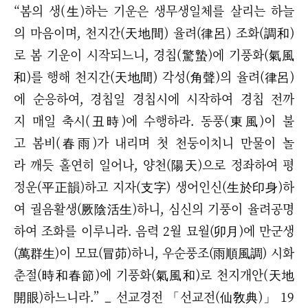
“봄의 생(生)하는 기운은 생무생일체를 살리는 하늘
의 마음이며, 천지간(天地間) 율려(律呂) 조화(調和)
로 봄 기운이 시작되느니, 경칩(驚蟄)에 기풍화(氣風
和)를 행해 천지간(天地間) 각성(角聲)의 율려(律呂)
에 순응하여, 경칩일 경칩시에 시작하여 경칩 전까
지 매일 축시(丑時)에 수행하라. 동풍(東風)이 불
고 봄비(春雨)가 내리며 첫 천둥이치니 만물이 놀
라 깨듯 홀연히 일어나, 양천(陽天)으로 정좌하여 평
정운(平正韻)하고 지자(支字) 생어인신(生於印身)하
여 궐음활생(厥陰活生)하니, 심신의 기풍이 율려공명
하여 조화를 이루니라. 음력 2월 묘월(卯月)에 만군생
(萬群生)이 모묘(冒茆)하니, 우순풍조(雨順風調) 시화
춘절(時和春節)에 기풍화(氣風和)로 천지개안(天地
開眼)하느니라.” _ 선교경전 「선교전(仙敎典)」 19