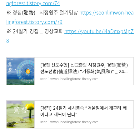
ngforest.tistory.com/74
※ 경칩(驚蟄) _시정원주 절기명상
https://seonlimwon-hea
lingforest.tistory.com/79
※ 24절기 경칩 _ 영상교화
https://youtu.be/I4aDmxpMpZ
8
[경칩 선도수행] 선교총림 시정원주, 경칩(驚蟄)
선도선법(仙道禪法) “기풍화(氣風和)” _ 24절
기
seonlimwon-healingforest.tistory.com
[경칩] 24절기 세시풍속 “겨울잠에서 개구리 깨
어나고 새싹이 난다”
seonlimwon-healingforest.tistory.com