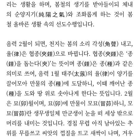
리는 생활을 하며, 봄철의 생기를 받아들이되 체내
의 순양지기(純陽之氣)와 조화롭게 하는 것이 봄
철 올바른 생활 속의 선도수행입니다.
음력 2월이 되면, 천지는 봄의 소리 각성(角聲) 내고,
율(律)은 협종(夾鍾)으로 바뀝니다. 협종(夾鍾)은 ‘종
(鍾)을 돕는다(夾)’는 뜻이며 종(鍾)은 종(種)과 같은
의미로 쓰여, 음력 1월 태주(太蔟)의 율(律)이 양기를
끌어모아 만물의 종(種)에 도달하니, 이때 깨어난 종
(種)을 도와 땅 위로 솟아나게 한다는 뜻입니다. 2월
은 묘(卯)월이며, 묘(卯)에 만물이 모묘(冒茆)하니, 모
묘(冒茆)란 생무생일체 만군생이 눈을 떠 세상 밖으로
머리를 내미는 것입니다. 경칩 무렵 아직 남아있는 추
위를 무릅쓰고 씨앗의 껍질을 트고 새싹이 나며, 겨우