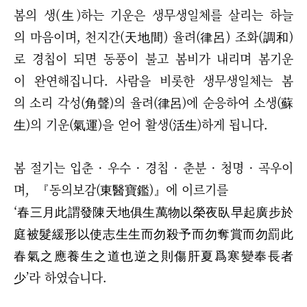
봄의 생(生)하는 기운은 생무생일체를 살리는 하늘
의 마음이며, 천지간(天地間) 율려(律呂) 조화(調和)
로 경칩이 되면 동풍이 불고 봄비가 내리며 봄기운
이 완연해집니다. 사람을 비롯한 생무생일체는 봄
의 소리 각성(角聲)의 율려(律呂)에 순응하여 소생(蘇
生)의 기운(氣運)을 얻어 활생(活生)하게 됩니다.
봄 절기는 입춘 · 우수 · 경칩 · 춘분 · 청명 · 곡우이
며, 『동의보감(東醫寶鑑)』에 이르기를
‘春三月此謂發陳天地俱生萬物以榮夜臥早起廣步於
庭被髮緩形以使志生生而勿殺予而勿奪賞而勿罰此
春氣之應養生之道也逆之則傷肝夏爲寒變奉長者
少’라 하였습니다.