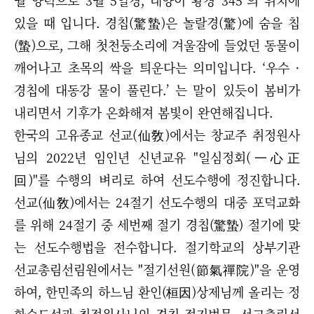
월 양력으로 3월 5일경, 태양이 황경 345°의 위치에
있을 때 입니다. 경칩(驚蟄)은 놀랄경(驚)에 숨을 칩
(蟄)으로, 그해 첫천둥소리에 겨울잠에 들었던 동물이
깨어나고 초목의 싹을 틔운다는 의미입니다. ‘우수 ·
경칩에 대동강 물이 풀린다.’ 는 말이 있듯이 봄비가
내리면서 기후가 온화해져 봄빛이 완연해집니다.
한국의 고유종교 선교(仙敎)에서는 창교주 취정원사
님의 2022년 임인년 신년교유 "일심정회(一心正
回)"를 수행의 벼리로 하여 선도수행에 정진합니다.
선교(仙敎)에서는 24절기 선도수행의 대중 포덕교화
를 위해 24절기 중 세번째 절기 경칩(驚蟄) 절기에 맞
는 선도수행법을 전수합니다. 절기학교의 상부기관
선교총림선림원에서는 "절기선원(節氣禪院)"을 운영
하여, 한민족의 하느님 환인(桓因)상제님께 올리는 정