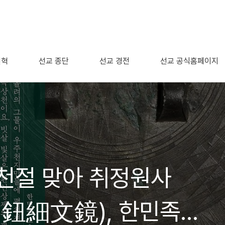
연혁
선교 종단
선교 경전
선교 공식홈페이지
개천절 맞아 취정원사
多鈕細文鏡), 한민족