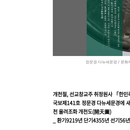
정문경 다뉴세문경 / 문화재
개천절, 선교창교주 취정원사 「한민
국보제141호 정문경 다뉴세문경에 
천 율려조화 개천도(開天圖)
_ 환기9219년 단기4355년 선기56년 