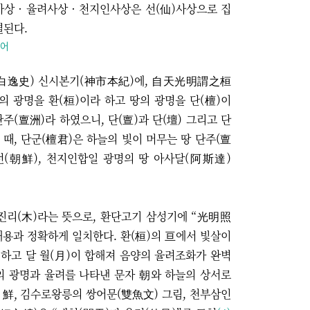
상 · 율려사상 · 천지인사상은 선(仙)사상으로 집
결된다.
용어
白逸史) 신시본기(神市本紀)에, 自天光明謂之桓
 광명을 환(桓)이라 하고 땅의 광명을 단(檀)이
주(亶洲)라 하였으니, 단(亶)과 단(壇) 그리고 단
 때, 단군(檀君)은 하늘의 빛이 머무는 땅 단주(亶
선(朝鮮), 천지인합일 광명의 땅 아사달(阿斯達)
 진리(木)라는 뜻으로, 환단고기 삼성기에 “光明照
용과 정확하게 일치한다. 환(桓)의 亘에서 빛살이
 하고 달 월(月)이 합해져 음양의 율려조화가 완벽
늘의 광명과 율려를 나타낸 문자 朝와 하늘의 상서로
 鮮, 김수로왕릉의 쌍어문(雙魚文) 그림, 천부삼인