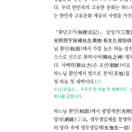
다. 우리 한민족의 고유한 문화는 하느
는 한민족 고유문화 계승의 사명을 가진
『환단고기(桓檀古記)』 삼성기(三
光明照宇宙權化生萬物 長生久視恒得快
님 환인(桓因)께서 가장 높은 하늘 상
스스로 신으로 화하시어(獨化之神) 빛
다. 사백력(斯白力)은 조선(朝鮮)이
하느님 환인께서 빛으로 천지(天地)를
첫 하늘 첫 새벽이다.
(1)
※
(1)유일신 ... 우주의 첫 하늘 첫 새벽이다 :
복사를 금합니다.
하느님 환인(桓因)께서 광명개천(光明
망라(網羅)
(2)
요, 생무생일체를 창생하
의 망라 속에 생무생일체(生無生一切)