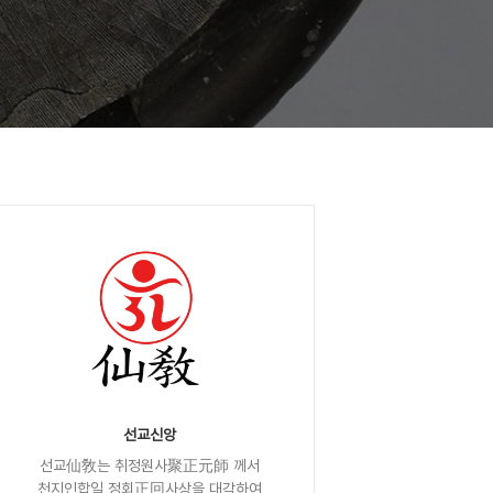
선교신앙
선교仙敎는 취정원사聚正元師 께서
천지인합일 정회正回사상을 대각하여