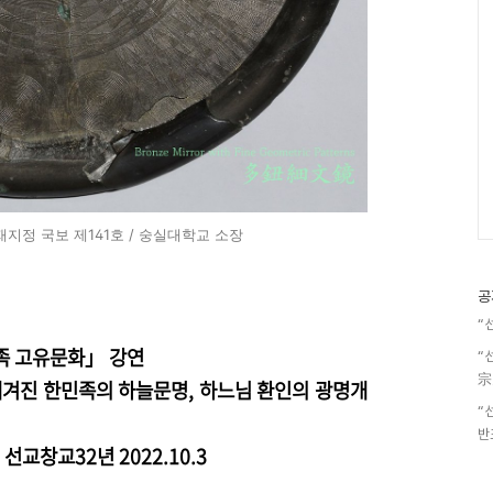
지정 국보 제141호 / 숭실대학교 소장
공
“
족 고유문화」 강연
“
宗
새겨진
한민족의 하늘문명,
하느님 환인의 광명개
“
반
선교창교32년 2022.10.3