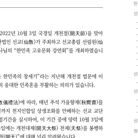
민
선
022년 10월 3일 국경일 개천절(開天節)을 맞아
법인 선교(仙敎)가 주최하고 선교총림 선림원(仙
원사님의
“
한민족 고유문화 강연회
”
를 개최하였습니
선
은 한민족의 창세기”라는 지난해 개천절 법문에 이
의 웅대한 민족혼을 부활하는 의의가 있습니다.
선
敎儀禮法)에 따라, 매년 추석 가을향재(秋嚮齋)를
3일까지 천지인합일 상생조화를 안배하는 선교 교단
기간을 실시하여, 이 기간 중에 양력 10월 3일에
선
 3일에는 개천대제(開天大祭) 천제(天祭)를 봉행하
정
천(開天)”에 대해 널리 알려왔습니다.