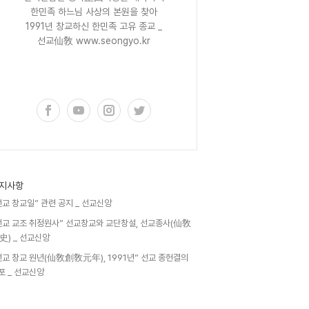
한민족 하느님 사상의 본원을 찾아
1991년 창교하신 한민족 고유 종교 _
선교仙敎 www.seongyo.kr
구독하기
지사항
선교 창교일” 관련 공지 _ 선교신앙
선교 교조 취정원사” 선교창교와 교단창설, 선교종사(仙敎
史) _ 선교신앙
선교 창교 원년(仙敎創敎元年), 1991년” 선교 종헌결의
포 _ 선교신앙