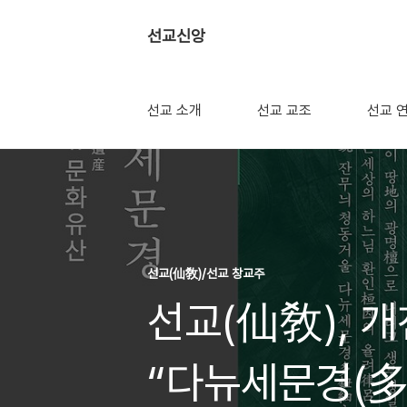
선교신앙
선교 소개
선교 교조
선교 
선교(仙敎)/선교 창교주
선교(仙敎), 
“다뉴세문경(