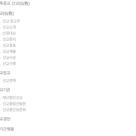
족종교 선교(仙敎)
교(仙敎)
선교 창교주
선교소개
신앙대상
선교종지
선교종표
선교계율
선교사상
선교수행
교창교
선교연혁
교기관
재단법인선교
선교총림선림원
선교종단보존회
교경전
기간행물