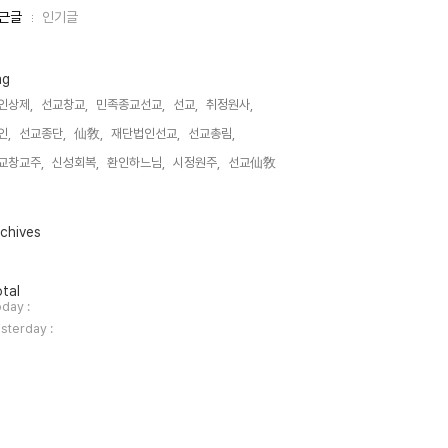
근글
인기글
ag
인상제,
선교창교,
민족종교선교,
선교,
취정원사,
인,
선교종단,
仙敎,
재단법인선교,
선교총림,
교창교주,
신성회복,
환인하느님,
시정원주,
선교仙敎,
chives
tal
day :
sterday :