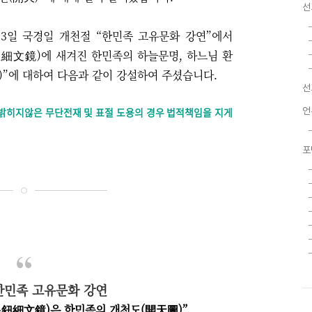
선
 3일 국경일 개천절
“
한민족 고유문화 강연
”
에서
鈕細文鏡)
에 새겨진 한민족의 하늘문명, 하느님 환
)
”에 대하여
다음과 같이 강설하여 주셨습니다.
선
 밝히지않은 무단전재 및 표절 도용의 경우 법적책임을 지게
언
포
한민족 고유문화 강연
鈕細文鏡)
은 한민족의 개천도(開天圖)
”