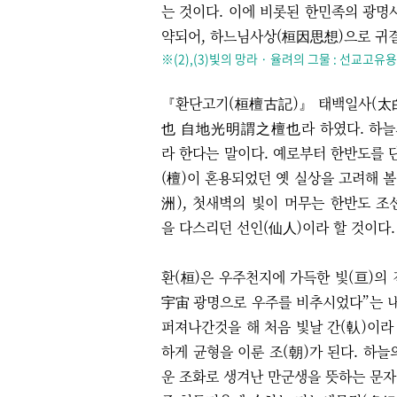
는 것이다. 이에 비롯된 한민족의 광명사
약되어, 하느님사상(桓因思想)으로 귀
※(2),(3)빛의 망라 · 율려의 그물 : 선교고유
『환단고기(桓檀古記)』 태백일사(太
也 自地光明謂之檀也라 하였다. 하늘의
라 한다는 말이다. 예로부터 한반도를 단
(檀)이 혼용되었던 옛 실상을 고려해 볼
洲), 첫새벽의 빛이 머무는 한반도 조
을 다스리던 선인(仙人)이라 할 것이다.
환(桓)은 우주천지에 가득한 빛(亘)의
宇宙 광명으로 우주를 비추시었다”는 내
퍼져나간것을 해 처음 빛날 간(倝)이라
하게 균형을 이룬 조(朝)가 된다. 하
운 조화로 생겨난 만군생을 뜻하는 문자