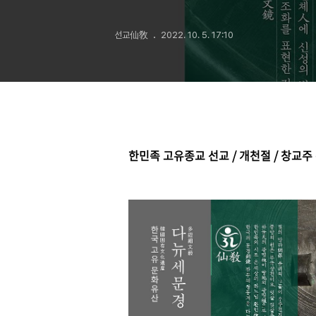
개천도(開天圖)
선교仙敎
2022. 10. 5. 17:10
강연회 개최
한민족 고유종교 선교 / 개천절 / 창교