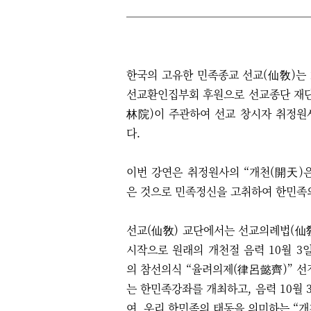
한국의 고유한 민족종교 선교(仙敎)는 2
선교환인집부회 후원으로 선교종단 재단
林院)이 주관하여 선교 창시자 취정
다.
이번 강연은 취정원사의 “개천(開天)
은 것으로 민족정신을 고취하여 한민족
선교(仙敎) 교단에서는 선교의례법(仙
시작으로 원래의 개천절 음력 10월 
의 참선의식
“
율려의제(律呂懿齊)
”
선정
는 한민족강좌를 개최하고, 음력 10월
여, 우리 한민족의 태동을 의미하는 “개