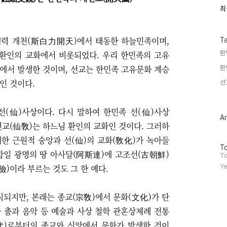
최
최
근
글
과
백력 개천(斯白力開天)에서 태동한 하늘민족이며,
인
T
기
환인의 교화에서 비롯되었다. 우리 한민족의 고유
환
글
에서 발생한 것이며, 선교는 한민족 고유문화 계승
환
인 것이다.
선
(仙)사상이다. 다시 말하여 한민족 선(仙)사상
Ar
선교(仙敎)는 하느님 환인의 교화인 것이다. 그러하
한 근원적 숭앙과 선(仙)의 교화(敎化)가 녹아들
방
To
합일 광명의 땅 아사달(阿斯達)에 고조선(古朝鮮)
문
To
자
儉)이라 부르는 것도 그 한 예다.
Ye
수
식되지만, 본래는 종교(宗敎)에서 문화(文化)가 탄
 춤과 음악 등 예술과 사상 철학 관혼상제례 전통
代)로부터의 종교와 신앙에서 문화가 발생한 것이