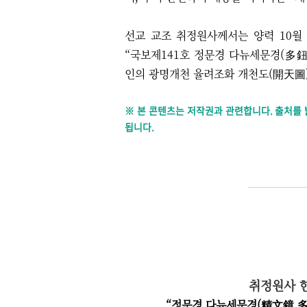
선교 교조 취정원사께서는 양력 10월
“국보제141호 정문경 다뉴세문경
(多
인의 광명개천 율려조화 개천도(開天圖
※ 본 콘텐츠는 저작권과 관련합니다. 출처를
됩니다.
취정원사 
“정문경
다뉴세문경(精文鏡,
多