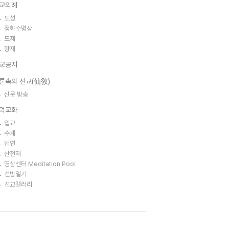
교의례
도성
정화수명상
도제
향재
교공지
론속의 선교(仙敎)
신문 방송
덕교화
입교
수계
법연
산천재
명상센터 Meditation Pool
선방일기
선교갤러리