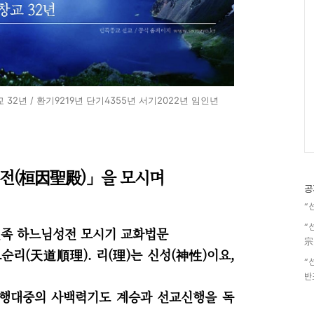
32년 / 환기9219년 단기4355년 서기2022년 임인년
전(桓因聖殿)」을 모시며
공
“
“
민족 하느님성전 모시기 교화법문
宗
리(天道順理). 리(理)는 신성(神性)이요,
“
반
수행대중의 사백력기도 계승과 선교신행을 독