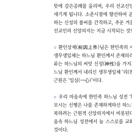
뜻에 감은공례를 올리며, 우리 선교
새기게 됩니다. 소춘시절에 향선하여 
하는 신성의 불씨를 간직하고, 추운 
선교인의 신앙의지는 지금 시작되는 것
○
환인상제(桓因上帝)님은 한민족의 
생무생일체는 하느님 환인께서 존재의리
류는 하느님의 씨앗 신성(神性)을 가지고
느님 환인께서 내리신 생무생일체 ‘리(理)
근원은 ‘일심(一心)’이다.
○
우리 마음속에 한민족 하느님 성전 ‘
모시는 신행은 나를 존재하게하신 하느님
복하려는 근원적 신앙의지에서 비롯된다
음속 하느님 성전에서 늘 스스로를 교화
것이다.