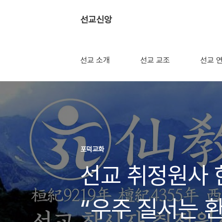
선교신앙
선교 소개
선교 교조
선교 
포덕교화
선교 취정원사 
“우주 질서는 