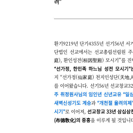
려
”
환기9219년 단기4355년 선기56년 서
단법인 선교에서는 선교총림선림원 주
庭), 환인성전(桓因聖殿) 모시기”를 
“선가정, 한민족 하느님 성전 모시기”
지 “선가정(仙家庭) 천지인성단(天地
를 이어왔습니다.
선기56년 선교창교3
주 취정원사님의 임인년 신년교유 “일
새벽신성기도 계승
“개천절 율려의제
과
시기”
선교창교 33년 삼십삼
로 이어져,
(布德敎化)의 중흥
을 이루게 될 것입니