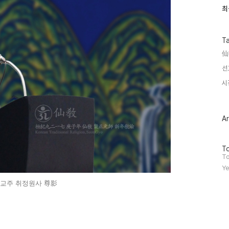
최
최
근
글
과
인
T
기
仙
글
선
시
Ar
방
To
문
To
자
Ye
수
창교주 취정원사 尊影