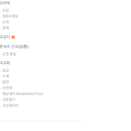
교의례
도성
정화수명상
도제
향재
교공지
론속의 선교(仙敎)
신문 방송
덕교화
입교
수계
법연
산천재
명상센터 Meditation Pool
선방일기
선교갤러리