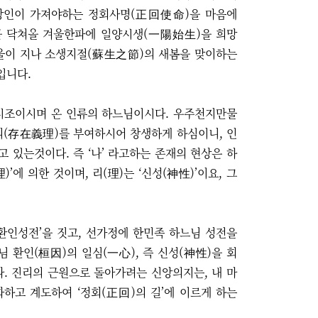
신앙인이 가져야하는 정회사명(正回使命)을 마음에
곧 닥쳐올 겨울한파에 일양시생(一陽始生)을 희망
겨울이 지나 소생지절(蘇生之節)의 새봄을 맞이하는
입니다.
시조이시며 온 인류의 하느님이시다. 우주천지만물
(存在義理)를 부여하시어 창생하게 하심이니, 인
 있는것이다. 즉 ‘나’ 라고하는 존재의 현상은 하
’에 의한 것이며, 리(理)는 ‘신성(神性)’이요, 그
환인성전’을 짓고, 선가정에 한민족 하느님 성전을
 환인(桓因)의 일심(一心), 즉 신성(神性)을 회
. 진리의 근원으로 돌아가려는 신앙의지는, 내 마
하고 계도하여 ‘정회(正回)의 길’에 이르게 하는