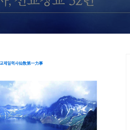
(理)는 신성(神性)이요,
一心)” _ 민족종교 선교
교신행
교제일력사仙敎第一力事