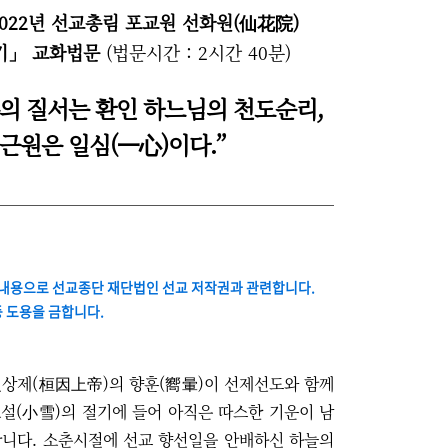
기2022년 선교총림 포교원 선화원(仙花院)
기」 교화법문
(법문시간 : 2시간 40분)
의 질서는 환인 하느님의 천도순리,
 근원은 일심(一心)이다.”
내용으로 선교종단 재단법인 선교 저작권과 관련합니다.
등 도용을 금합니다.
인상제
(桓因上帝)
의 향훈(嚮暈)이
선제선도와
함께
설(小雪)의 절기에 들어 아직은 따스한 기운이 남
합니다. 소춘시절에 선교 향선일을 안배하신 하늘의