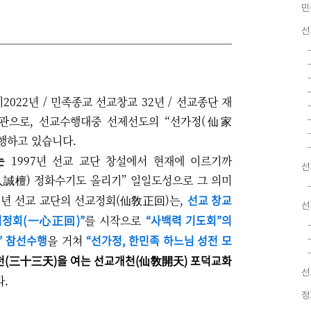
민
선
기2022년 / 민족종교 선교창교 32년 / 선교종단 재
관으로, 선교수행대중 선제선도의 “선가정(仙家
진행하고 있습니다.
는
1997년 선교 교단 창설에서 현재에 이르기까
선
人誠檀) 정화수기도 올리기” 일일도성으로 그 의미
선교 창교
2년 선교 교단의 선교정회(仙敎正回)는,
선
심정회(一心正回)”
“사백력 기도회”의
를 시작으로
” 참선수행
“선가정, 한민족 하느님 성전 모
을 거쳐
천(三十三天)을 여는 선교개천(仙敎開天) 포덕교화
선
다.
정