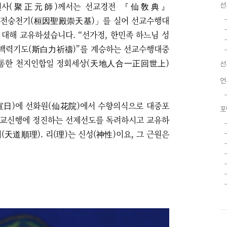
정원사(聚正元師)께서는 선교경전 『仙敎典』
선
「환인성전숭천기(桓因聖殿崇天基)」를 실어 선교수행대
 대해 교유하셨습니다. “선가정, 한민족 하느님 성
사백력기도(斯白力祈禱)”를 계승하는 선교수행대중
 통한 천지인합일 정회세상(天地人合一正回世上)
선
언
嚮宣日)에 선화원(仙花院)에서 수향의식으로 대중포
포
선교신행에 정진하는
선제선도를 독려하시고 교유하
天道順理). 리(理)는 신성(神性)이요, 그 근원은