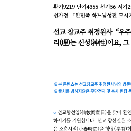
환기9219 단기4355 선기56 서
선가정 「한민족 하느님성전 모시
선교 창교주 취정원사
“우주
리(理)는 신성(神性)이요, 그
※ 본 콘텐츠는 선교창교주 취정원사님의 법문
※
출처를 밝히지않은
무단전재 및 복사 편집 
○
선교향선일
(仙敎嚮宣日)을 맞아 환
하시기를 기원합니다. 선교 향선일은 소
은 소춘시절(小春時節)을 향유(享有)