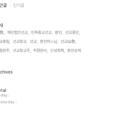
근글
인기글
ag
敎,
재단법인선교,
민족종교선교,
환인,
선교종단,
교총림,
선교창교,
선교,
환인하느님,
선교仙敎,
정원주,
선교창교주,
취정원사,
신성회복,
환인상제,
chives
tal
day :
sterday :