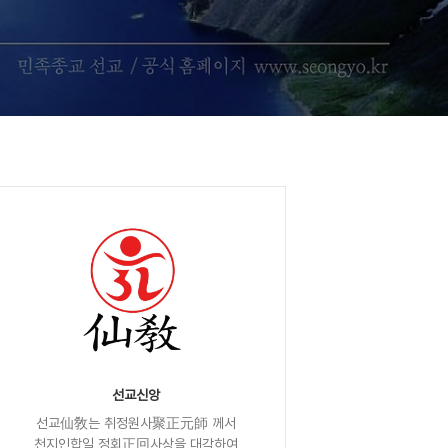
선교신앙
선교仙敎는 취정원사聚正元師 께서
천지인합일 정회正回사상을 대각하여