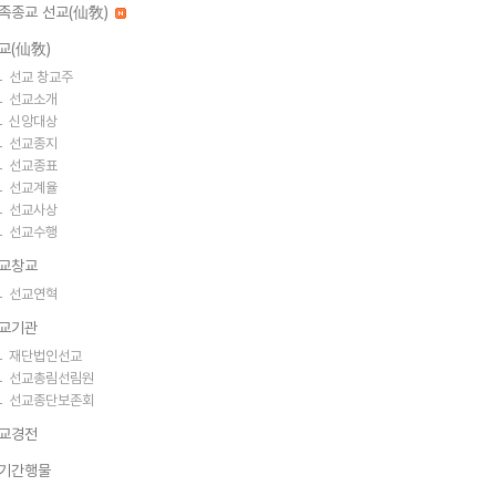
족종교 선교(仙敎)
교(仙敎)
선교 창교주
선교소개
신앙대상
선교종지
선교종표
선교계율
선교사상
선교수행
교창교
선교연혁
교기관
재단법인선교
선교총림선림원
선교종단보존회
교경전
기간행물