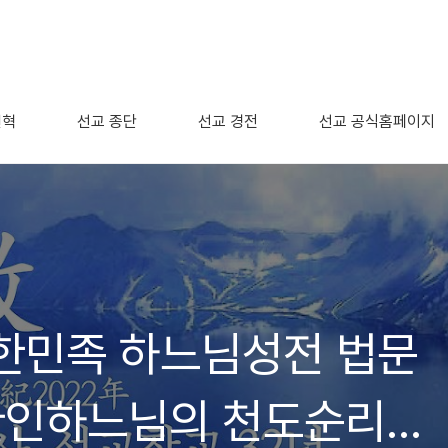
연혁
선교 종단
선교 경전
선교 공식홈페이지
한민족 하느님성전 법문
환인하느님의 천도순리