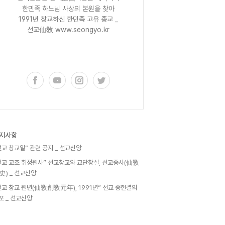
한민족 하느님 사상의 본원을 찾아
1991년 창교하신 한민족 고유 종교 _
선교仙敎 www.seongyo.kr
구독하기
지사항
선교 창교일” 관련 공지 _ 선교신앙
선교 교조 취정원사” 선교창교와 교단창설, 선교종사(仙敎
史) _ 선교신앙
선교 창교 원년(仙敎創敎元年), 1991년” 선교 종헌결의
포 _ 선교신앙