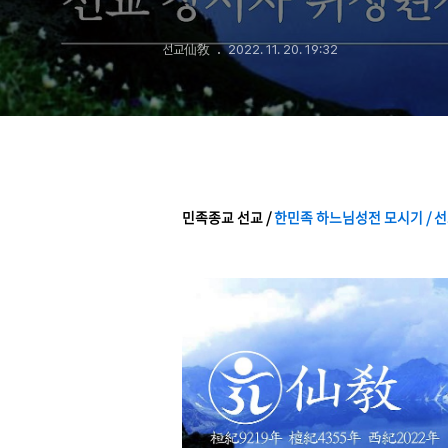
(天道順理). 리
선교仙敎
2022. 11. 20. 19:32
그 근원은 일심(
창교 32년 선
민족종교 선교 /
한민족 하느님성전 모시기 /
선