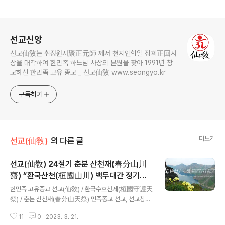
로그 정보
선교신앙
선교仙敎는 취정원사聚正元師 께서 천지인합일 정회正回사
상을 대각하여 한민족 하느님 사상의 본원을 찾아 1991년 창
교하신 한민족 고유 종교 _ 선교仙敎 www.seongyo.kr
구독하기
더보기
선교(仙敎)
의 다른 글
선교(仙敎) 24절기 춘분 산천재(春分山川
齋) “환국산천(桓國山川) 백두대간 정기수
글 내용
호 천제(天祭)”
한민족 고유종교 선교(仙敎) / 환국수호천제(桓國守護天
祭) / 춘분 산천재(春分山天祭) 민족종교 선교, 선교창교
33년 춘분 절기 맞아 “산천재” 봉행선교 창교주 취정원사
11
0
2023. 3. 21.
환기9220년 단기4356년 선기57년 춘분 산천재 산상수