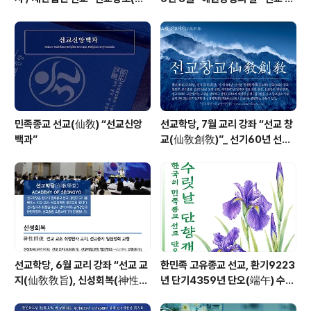
敎宗譜)」 편찬
회 및 수행
민족종교 선교(仙敎) “선교신앙
선교학당, 7월 교리 강좌 “선교 창
백과”
교(仙敎創敎)”_ 선기60년 선교
창교36년 열린학당
선교학당, 6월 교리 강좌 “선교 교
한민족 고유종교 선교, 환기9223
지(仙敎敎旨), 신성회복(神性回
년 단기4359년 단오(端午) 수릿
復)”_ 선기60년 선교창교36년
날 제천의식 성료 _ 창교주 취정원