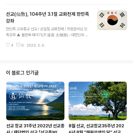
훈 _ “환인 하느님의 나라 환국(桓國) 대한의 산천(大韓
山川)은 선교의 성지(仙敎聖地)이며, 선교(仙敎)는 하느
선교(仙敎), 104주년 3.1절 교화천제 한민족
님 환인(桓因)의 나라 대한민국 한반도의 산천을 수호할
사명을 갖는다” _ 선교경전 [선교전(仙敎典)] 「취정원사
강좌
글 내용
교유집」 中 발췌.“24절기의 조화는 환인(桓因)하느님의
한민족 고유종교 선교 / 삼일절 교화천제 / 취정원사님 민
향훈이다. 대한민국 한반도는 사계절의 변화가 가장 분명
족강좌 ▲ 불원복 태극기(不遠復 太極旗) : 대한민국 국
하고24절기의 특징이 가장 뚜렷. 대한민국은 지구의 중심
가등록문화재 제394호 / 독립기념관 소장. / '머지않아 국
이며 하느님의 나라 환국(桓國)이요 신국(神國)이며, 대한
4
0
2023. 3. 4.
권을 회복한다'는 不遠復(불원복) 글자가 수놓아진 항일
민국 산천은 어느 한 곳도 ..
독립운동의 표상 / 조선 말 전남 구례 일대에서 활약한 의병
장 고광순(1848~1907)이 사용한 것으로 알려진 태극기
▲ 고광순(高光洵) : 고광순(1848년~1907년)은 조선
말기 의병장. 임진왜란 때의 의병장인 고경명의 후손으로,
이 블로그 인기글
자는 서백(瑞白). 호는 녹천(鹿川). 본관은 장흥, 전라남도
담양 출신이다. 의병을 일으켜 일본군과 싸우다가 구례의
연곡사에서 전사하였다. ▲ 민족종교 선교(仙敎) 교조(敎
祖), 박광의 취정원사(朴光義 聚正元師) : 환기9185년
단기4321년 ..
선교 창교 31주년 2022년 선교종
8월 선교, 선교창교35주년 202
사 / 재단법인 선교 「선교종보(仙
6년 8월 “해원상생의 달” 선교 법