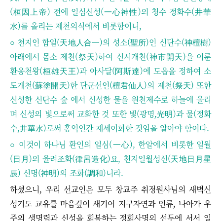
(桓因上帝) 전에 일심신성(一心神性)의 청수 정화수(井華
水)를 올리는 제천의식에서 비롯함이니,
○ 천지인 합일(天地人合一)의 성소(聖所)인 신단수(神檀樹)
아래에서 몸소 제천(祭天)하여 신시개천(神市開天)을 이룬
환웅천왕(桓雄天王)과 아사달(阿斯達)에 도읍을 정하여 소
도개천(蘇塗開天)한 단군선인(檀君仙人)의 제천(祭天) 또한
신성한 신단수 숲 에서 신성한 물을 원천제수로 하늘에 올리
며 신성의 빛으로써 교화한 것 또한 빛(광명,光明)과 물(정화
수,井華水)로써 홍익인간 재세이화한 것임을 알아야 함이다.
○ 이것이 하나님 환인의 일심(一心), 한알에서 비롯한 일월
(日月)의 율려조화(律呂造化)요, 천지일월성신(天地日月星
辰) 신명(神明)의 조화(調和)니라.
하셨으니, 우리 선교인은 모두 창교주 취정원사님의 새벽신
성기도 교유를 마음깊이 새기어 지구자연과 인류, 나아가 우
주의 생명력과 신성을 회복하는 정회사명의 선두에 서서 일