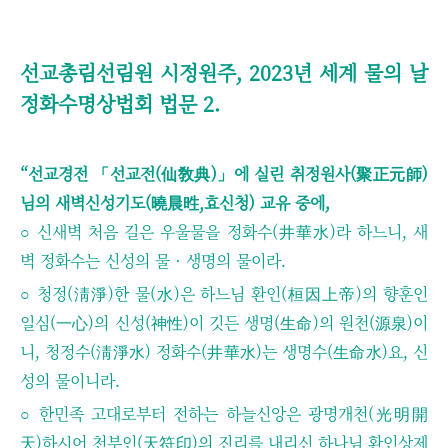
선교총림선림원 시정원주, 2023년 세계 물의 날
정화수명상법회 법문 2.
“선교경전 「선교전(仙敎典)」에 실린 취정원사(聚正元師)
님의 새벽신성기도(曉晨甠,효신청) 교유 중에,
○ 신새벽 처음 길은 우울물을 정화수(井華水)라 하느니, 새
벽 정화수는 신성의 물 · 생명의 물이라.
○ 청정(淸淨)한 물(水)은 하느님 환인(桓因上帝)의 향훈인
일심(一心)의 신성(神性)이 깃든 생명(生命)의 원천(源泉)이
니, 청정수(淸淨水) 정화수(井華水)는 생명수(生命水)요, 신
성의 물이니라.
○ 한민족 고대로부터 전하는 하늘신앙은 광명개천(光明開
天)하시어 천부인(天符印)의 진리를 내리신 하나님 환인상제