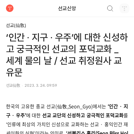
검색하기
선교신앙
티스토리
선교(仙敎)
‘인간 · 지구 · 우주’에 대한 신성하
고 궁극적인 선교의 포덕교화 _
세계 물의 날 / 선교 취정원사 교
유문
선교仙敎
2023. 3. 24. 09:59
한국의 고유한 종교 선교(仙敎,Seon_Gyo)에서는
‘인간 · 지
구 · 우주’
에 대한
선교 교단의 신성하고 궁극적인 포덕교화
를
‘인류에 최상의 가치인 신성으로 교화하는 선교 · 홍익인간 재
세이화의 실현’이라는 의미로
‘선블리스 홀리(Seon Bliss Hol