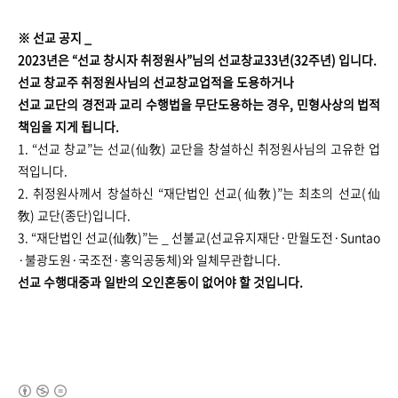
※ 선교 공지 _
2023년은 “선교 창시자 취정원사”님의 선교창교33년(32주년) 입니다.
선교 창교주 취정원사님의 선교창교업적을 도용하거나
선교 교단의 경전과 교리 수행법을 무단도용하는 경우, 민형사상의 법적
책임을 지게 됩니다.
1. “선교 창교”는 선교(仙敎) 교단을 창설하신 취정원사님의 고유한 업
적입니다.
2. 취정원사께서 창설하신 “재단법인 선교(仙敎)”는 최초의 선교(仙
敎) 교단(종단)입니다.
3. “재단법인 선교(仙敎)”는 _ 선불교(선교유지재단·만월도전·Suntao
·불광도원·국조전·홍익공동체)와 일체무관합니다.
선교 수행대중과 일반의 오인혼동이 없어야 할 것입니다.
(새창열림)