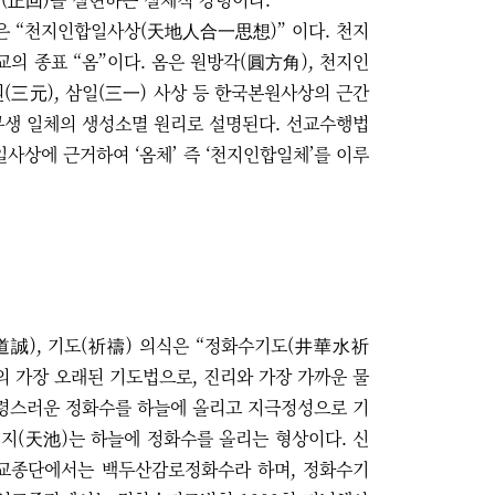
상은
“
천지인합일사상
(
天地人合一思想
)”
이다
.
천지
교의 종표
“
옴
”
이다
.
옴은 원방각
(
圓方角
),
천지인
원
(
三元
),
삼일
(
三一
)
사상 등 한국본원사상의 근간
무생 일체의 생성소멸 원리로 설명된다
.
선교수행법
일사상에 근거하여
‘
옴체
’
즉
‘
천지인합일체
’
를 이루
道誠
),
기도
(
祈禱
)
의식은
“
정화수기도
(
井華水祈
의 가장 오래된 기도법으로
,
진리와 가장 가까운 물
령스러운 정화수를 하늘에 올리고 지극정성으로 기
천지
(
天池
)
는 하늘에 정화수를 올리는 형상이다
.
신
교종단에서는 백두산감로정화수라 하며
,
정화수기