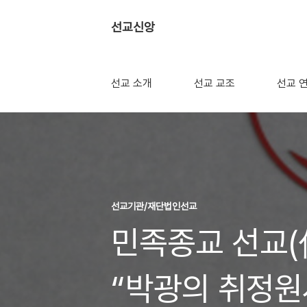
선교신앙
선교 소개
선교 교조
선교 
선교기관/재단법인선교
민족종교 선교(
“박광의 취정원