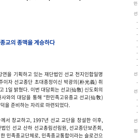
민
선
종교의 종맥을 계승하다
강연을 기획하고 있는 재단법인 선교 천지인합일명
선
교주이자 선교종단 초대종정이신 박광의(朴光義) 취
다고
1
일 밝혔다
.
이번 대담회는 선교
(
仙敎
)
신도회의
선
원사와의 대담을 통해
“
한민족고유종교 선교
(
仙敎
)
포덕을 준비하는 자리로 마련되었다
.
께서 창교하고, 1997년 선교 교단을 창설한 이후
,
선
단법인 선교 산하 선교총림선림원
,
선교종단보존회
,
정
성한 민족종교단체로
,
민족종교통합이라는 슬로건으