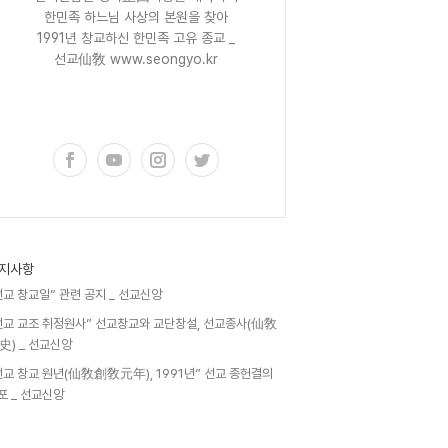
한민족 하느님 사상의 본원을 찾아
1991년 창교하신 한민족 고유 종교 _
선교仙敎 www.seongyo.kr
구독하기
지사항
선교 창교일” 관련 공지 _ 선교신앙
선교 교조 취정원사” 선교창교와 교단창설, 선교종사(仙敎
史) _ 선교신앙
선교 창교 원년(仙敎創敎元年), 1991년” 선교 종헌결의
포 _ 선교신앙