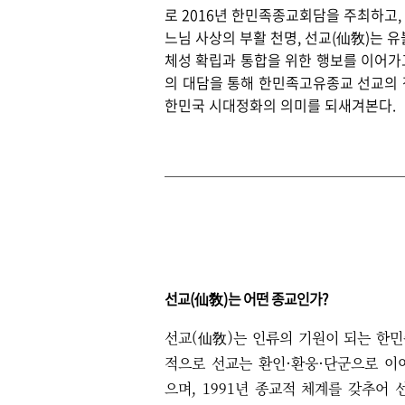
로
2016
년 한민족종교회담을 주최하고
,
느님 사상의 부활 천명
,
선교
(
仙敎
)
는 유
체성 확립과 통합을 위한 행보를 이어가
의 대담을 통해 한민족고유종교 선교의
한민국 시대정화의 의미를 되새겨본다
.
선교
(
仙敎
)
는 어떤 종교인가
?
선교
(
仙敎
)
는 인류의 기원이 되는 한
적으로 선교는 환인
·
환웅
·
단군으로 이
으며
, 1991
년 종교적 체계를 갖추어 선