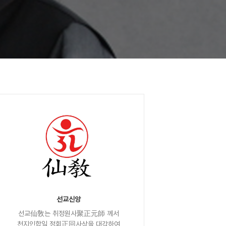
선교신앙
선교仙敎는 취정원사聚正元師 께서
천지인합일 정회正回사상을 대각하여