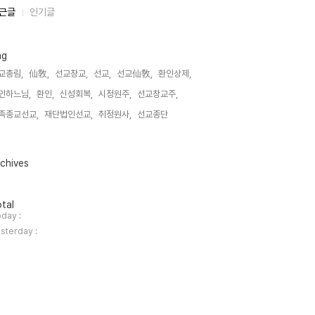
근글
인기글
ag
교총림,
仙敎,
선교창교,
선교,
선교仙敎,
환인상제,
인하느님,
환인,
신성회복,
시정원주,
선교창교주,
족종교선교,
재단법인선교,
취정원사,
선교종단,
chives
tal
day :
sterday :