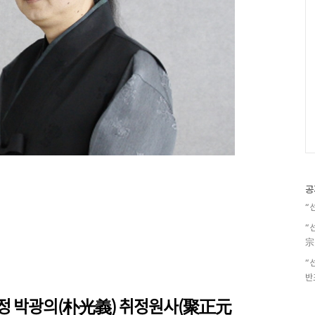
공
“
“
宗
“
반
정 박광의(朴光義) 취정원사(聚正元