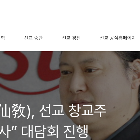
연혁
선교 종단
선교 경전
선교 공식홈페이지
仙敎), 선교 창교주
사” 대담회 진행