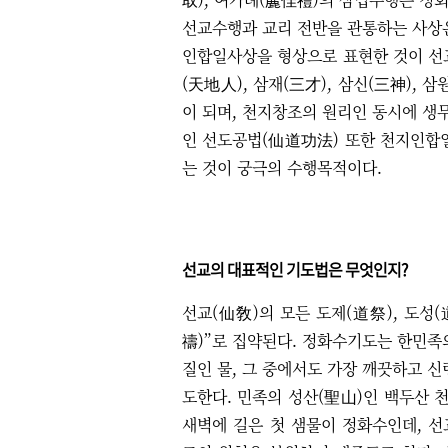
선교수행과 교리 전반을 관통하는 사
인합일사상을 형상으로 표현한 것이 선
(
天地人
),
삼재
(
三才
),
삼신
(
三神
),
삼
이 되며
,
천지창조의 원리인 동시에 생
인 선도공법
(
仙道功法
)
또한 천지인합
는 것이 궁극의 수행목적이다
.
선교의 대표적인 기도법은 무엇인지
?
선교
(
仙敎
)
의 모든 도제
(
道祭
),
도성
(
禱
)”
로 집약된다
.
정화수기도는 한민족
질인 물
,
그 중에서도 가장 깨끗하고 신
도한다
.
민족의 성산
(
聖山
)
인 백두산 
새벽에 길은 첫 샘물이 정화수인데
,
선