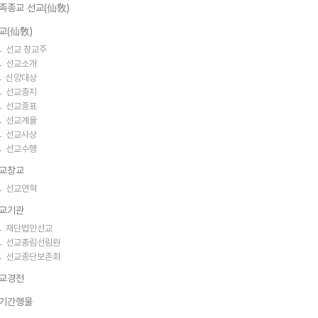
족종교 선교(仙敎)
교(仙敎)
선교 창교주
선교소개
신앙대상
선교종지
선교종표
선교계율
선교사상
선교수행
교창교
선교연혁
교기관
재단법인선교
선교총림선림원
선교종단보존회
교경전
기간행물