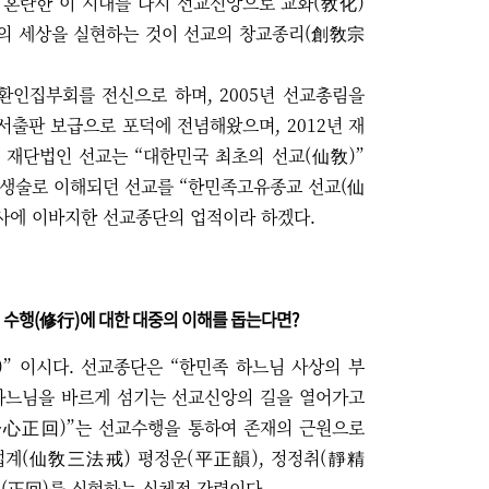
 혼란한 이 시대를 다시 선교신앙으로 교화
(
敎化
)
의 세상을 실현하는 것이 선교의 창교종리
(
創敎宗
교환인집부회를 전신으로 하며
, 2005
년 선교총림을
서출판 보급으로 포덕에 전념해왔으며
, 2012
년 재
.
재단법인 선교는
“
대한민국 최초의 선교
(
仙敎
)”
양생술로 이해되던 선교를
“
한민족고유종교 선교
(
仙
사에 이바지한 선교종단의 업적이라 하겠다
.
,
수행
(
修行
)
에 대한 대중의 이해를 돕는다면
?
)”
이시다
.
선교종단은
“
한민족 하느님 사상의 부
하느님을 바르게 섬기는 선교신앙의 길을 열어가고
一心正回
)”
는 선교수행을 통하여 존재의 근원으로
법계
(
仙敎三法戒
)
평정운
(
平正韻
),
정정취
(
靜精
회
(
正回
)
를 실현하는 실체적 강령이다
.