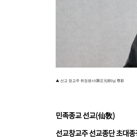
▲ 선교 창교주 취정원사(聚正元師)님 尊影
민족종교 선교
(
仙敎
)
선교창교주 선교종단 초대종