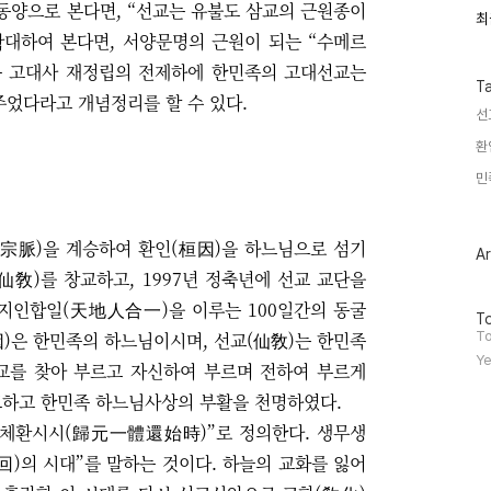
동양으로 본다면
, “
선교는 유불도 삼교의 근원종이
최
최
근
확대하여 본다면
,
서양문명의 근원이 되는
“
수메르
글
 고대사 재정립의 전제하에 한민족의 고대선교는
과
인
T
주었다라고 개념정리를 할 수 있다
.
기
선
글
환
민
宗脈
)
을 계승하여 환인
(
桓因
)
을 하느님으로 섬기
Ar
(仙敎)를 창교하고,
1997
년 정축년에 선교 교단을
천지인합일
(
天地人合一
)
을 이루는
100
일간의 동굴
방
To
문
因
)
은 한민족의 하느님이시며
,
선교
(
仙敎
)
는 한민족
To
자
Ye
교를 찾아 부르고 자신하여 부르며 전하여 부르게
수
교하고 한민족 하느님사상의 부활을 천명하였다
.
체환시시
(
歸元一體還始時
)”
로 정의한다
.
생무생
回
)
의 시대
”
를 말하는 것이다
.
하늘의 교화를 잃어