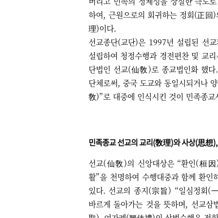
버리고 민족의 정체성을 상실한 극도로
하여
,
근원으로의 회귀하는 정회
(
正回
)
理
)
이다
.
선교종단(교단)은
1997
년 설립된 선
설립하여 청정수행과 경전편찬 및 교리
단법인 선교
(
仙敎
)
로 종교법인화 했다
단체로써
,
중국 도교와 동일시되거나 
敎
)”
로 대중에 인식시킨 것이 민족종교
민족종교 선교의 교리
(
敎理
)
와 사상
(
思想
)
선교
(
仙敎
)
의 신앙대상은
“
환인
(
桓因
활
”
을 천명하여 수행대중과 함께 환인
있다
.
선교의 종지
(
宗旨
) “
일심정회
(
바르게 돌아가는 것을 뜻하며
,
선교삼
取
),
여가례
(
麗佳禮
)
의 삼법수행은 정