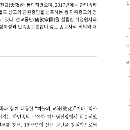
선
천교
(
天敎
)
와 통합하였으며
, 2017
년에는 한민족하
불도 삼교의 근원종임을 선포하는 등 민족종교의 정
고 있다
.
선교종단
(
仙敎宗團
)
을 설립한 취정원사와
 정체성과 민족종교통합이 갖는 종교사적 의의와 대
선
언
포
민족과 함께 태동한 “하늘의
교화
(
敎化
)”
이다
.
역사
어지는 한민족의 고유한 하느님신앙에서 비롯되었
교를 창교, 1997년에 산교 교단을 창설함으로써