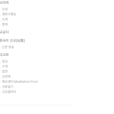
교의례
도성
정화수명상
도제
향재
교공지
론속의 선교(仙敎)
신문 방송
덕교화
입교
수계
법연
산천재
명상센터 Meditation Pool
선방일기
선교갤러리