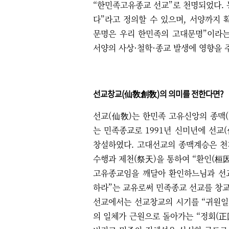
“
한민족고유종교 선교
”
로 천명되었다
.
다
”
라고 정의할 수 있으며
,
서양까지 
문명은 우리 한민족의 고대문명
”
이라는
서양의 사상
·
철학
·
종교 발생에 영향을 
선교창교
(
仙敎創敎
)
의 의미를 전한다면
?
선교
(
仙敎
)
는 한민족 고유신앙의 종맥
(
는 민족종교로 1991년 신미년에 선교
창설하였다
.
고대선교의 종맥계승은 
수행과 제천
(
祭天
)
을 통하여
“
환인
(
桓
고유종교임을 깨달아 환인하느님과 선
하라
”
는 교유로써 민족종교 선교를 창
선교에서는 선교창교의 시기를
“
귀원일
의 일체가 근원으로 돌아가는
“
정회
(
正