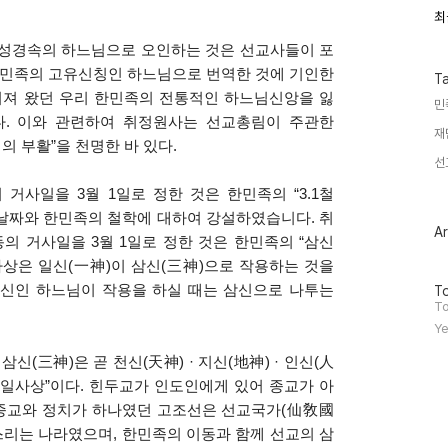
최
최
근
글
 성경속의 하느님으로 오인하는 것은 선교사들이 포
과
한민족의 고유신칭인 하느님으로 번역한 것에 기인한
인
T
기
어져 왔던 우리 한민족의 전통적인 하느님신앙을 잃
민
글
다
.
이와 관련하여 취정원사는 선교총림이 주관한
재
의 부활
”
을 천명한 바 있다
.
선
의 거사일을
3
월
1
일로 정한 것은 한민족의
“3.1
철
 날짜와 한민족의 철학에 대하여 강설하였습니다
.
취
Ar
동의 거사일을
3
월
1
일로 정한 것은 한민족의
“
삼신
상은 일신
(
一神
)
이 삼신
(
三神
)
으로 작용하는 것을
신인 하느님이 작용을 하실 때는 삼신으로 나투는
방
To
문
To
자
Ye
수
 삼신
(
三神
)
은 곧 천신
(
天神
) ·
지신
(
地神
) ·
인신
(
人
일사상
”
이다
.
힌두교가 인도인에게 있어 종교가 아
종교와 정치가 하나였던 고조선은 선교국가
(
仙敎國
스리는 나라였으며,
한민족의 이동과 함께 선교의 삼