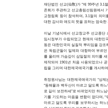
재단법인 선교
(
仙敎
)
가
“
제
99
주년
3.1
절
존회가 주관하고 선교총림선림원에서 기
교청림회 등이 참석하여
, 3.1
절의 의미
대한 감사와 애도의 뜻을 표하는 엄숙한
이날 기념식에서 선교창교주 선교종단
임시정부가 수립되었고 현재의 대한민
동은 대한민국의 실질적 뿌리임을 강
은 독립군들이 일제와 대항하여 부르
를 올리며 가슴깊이 삼일절의 의미를 
제작되어
1901
년 처음 사용되었으나 곧
립을 그리며 대한제국애국가를 개사하
취정원사님는 대한제국애국가의
“
상제
“
동해물과 백두산이 마르고 닳도록 하느
로 길이 보전하세
”
로 바뀌었지만 하느님
기를 기도하는 마음을 변함이 없다며
, “
마르고 닳도록 우리를 보우하시는 하느