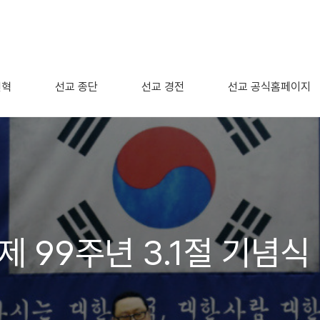
연혁
선교 종단
선교 경전
선교 공식홈페이지
제 99주년 3.1절 기념식