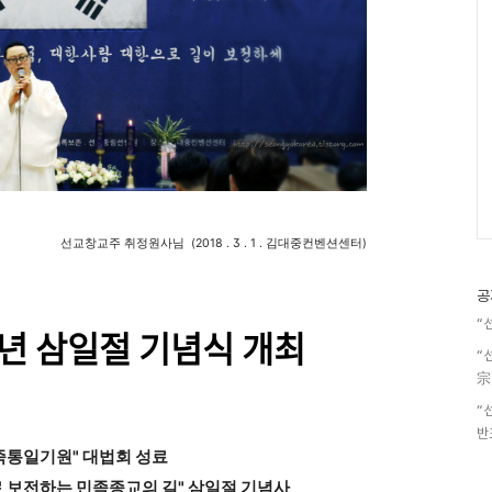
선교창교주 취정원사님 (2018 . 3 . 1 . 김대중컨벤션센터)
공
“
주년 삼일절 기념식 개최
“
宗
“
반
민족통일기원" 대법회 성료
로
보전하는 민족종교의 길" 삼일절 기념사