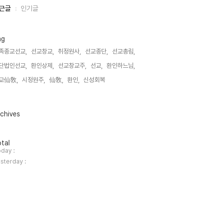
근글
인기글
ag
족종교선교,
선교창교,
취정원사,
선교종단,
선교총림,
단법인선교,
환인상제,
선교창교주,
선교,
환인하느님,
교仙敎,
시정원주,
仙敎,
환인,
신성회복,
chives
tal
day :
sterday :