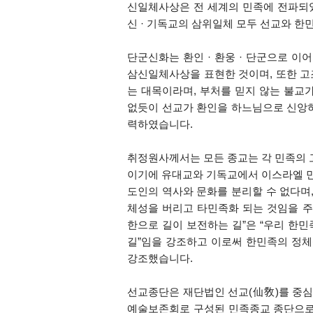
신일체사상은 전 세계의 민족에 전파되
신
·
기독교의 삼위일체 모두 선교와 한
단군신화는 환인
·
환웅
·
단군으로 이어
삼신일체사상을 표현한 것이며
,
또한 고
는 대목이라며
,
부처를 믿지 않는 불교가
없듯이 선교가 환인을 하느님으로 신앙
력하였습니다
.
취정원사께서는 모든 종교는 각 민족의 
이기에 유대교와 기독교에서 이스라엘 민
도인의 역사와 문화를 분리할 수 없다며
체성을 버리고 타민족화 되는 것임을 
한으로 길이 보전하는 길
”
은
“
우리 한민
길
”
임을 강조하고 이로써 한민족의 정
강조했습니다
.
선교종단은 재단법인 선교
(
仙敎
)
를 중
예술보존회로 구성된 민족종교 종단으