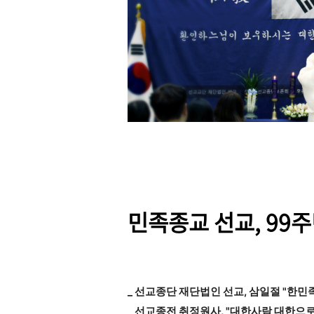
민족종교 선교, 99
_ 선교종단 재단법인 선교, 삼일절 "한
_ 선교종전 취정원사, "대한사람 대한으