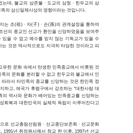
었는데
,
불교의 삼존불
·
도교의 삼청
·
힌두교의 삼
민족의 삼신일체사상의 영향이라는 것입니다
.
지는 조
(
祖
) ·
자
(
子
) ·
손
(
孫
)
의 관계설정을 통하여
조선의 종교인 선교가 환인을 신앙하였음을 보여주
 있을 수 없고 예수를 믿지 않는 기독교가 있을 수
하는 것은 역사적으로도 지극히 타당한 것이라고 피
고유한 문화 속에서 탄생한 민족종교에서 비롯된 것
족의 문화를 분리할 수 없고 힌두교와 불교에서 인
,
따라서 타민족의 종교를 신앙하는 것은 한민족 정
주지하고
,
애국가 후렴구에서 강조하는
“
대한사람 대
족의 역사와 문화가 배어있는 민족종교를 신앙하는
체성회복과 대한민국의 실체적 독립이 이루어진다고
심으로 선교총림선림원
·
선교종단보존회
·
선교문화
로
, 1991
년 취정원사께서 창교 한 이후
, 1997년 선교