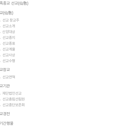
족종교 선교(仙敎)
교(仙敎)
선교 창교주
선교소개
신앙대상
선교종지
선교종표
선교계율
선교사상
선교수행
교창교
선교연혁
교기관
재단법인선교
선교총림선림원
선교종단보존회
교경전
기간행물