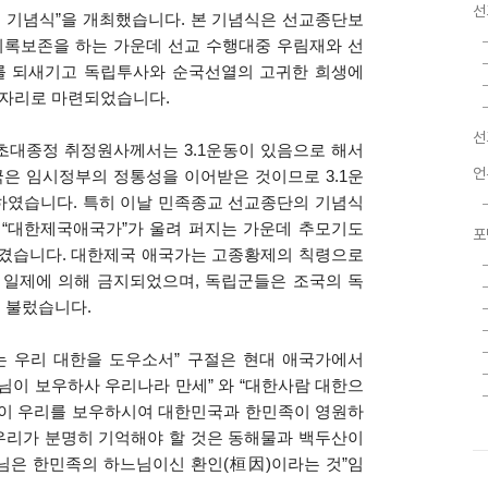
선
 기념식
”
을 개최했습니다
.
본 기념식은 선교종단보
록보존을 하는 가운데 선교 수행대중 우림재와 선
를 되새기고 독립투사와 순국선열의 고귀한 희생에
 자리로 마련되었습니다
.
선
 초대종정 취정원사께서는
3.1
운동이 있음으로 해서
언
국은 임시정부의 정통성을 이어받은 것이므로
3.1
운
조하였습니다
.
특히 이날 민족종교 선교종단의 기념식
던
“
대한제국애국가
”
가 울려 퍼지는 가운데 추모기도
포
새겼습니다
.
대한제국 애국가는 고종황제의 칙령으로
 일제에 의해 금지되었으며
,
독립군들은 조국의 독
여 불렀습니다
.
는 우리 대한을 도우소서
”
구절은 현대 애국가에서
님이 보우하사 우리나라 만세
”
와
“
대한사람 대한으
이 우리를 보우하시여 대한민국과 한민족이 영원하
우리가 분명히 기억해야 할 것은 동해물과 백두산이
님은 한민족의 하느님이신 환인
(
桓因
)
이라는 것
”
임