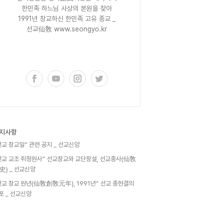
한민족 하느님 사상의 본원을 찾아
1991년 창교하신 한민족 고유 종교 _
선교仙敎 www.seongyo.kr
구독하기
지사항
선교 창교일” 관련 공지 _ 선교신앙
선교 교조 취정원사” 선교창교와 교단창설, 선교종사(仙敎
史) _ 선교신앙
선교 창교 원년(仙敎創敎元年), 1991년” 선교 종헌결의
포 _ 선교신앙