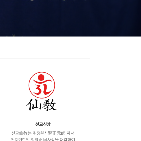
선교신앙
선교仙敎는 취정원사聚正元師 께서
천지인합일 정회正回사상을 대각하여