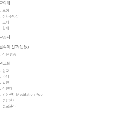
교의례
도성
정화수명상
도제
향재
교공지
론속의 선교(仙敎)
신문 방송
덕교화
입교
수계
법연
산천재
명상센터 Meditation Pool
선방일기
선교갤러리