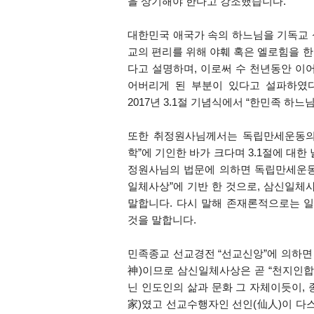
을 상기해야 한다고 강조했습니다
.
대한민국 애국가 속의 하느님을 기독교
교의 편리를 위해 야훼 혹은 엘로힘을 
다고 설명하며
,
이로써 수 천년동안 이
어버리게 된 부분이 있다고 설파하였
2017
년
3.1
절 기념식에서
“
한민족 하느님
또한 취정원사님께서는 독립만세운동
학
”
에 기인한 바가 크다며
3.1
절에 대한
정원사님의 법문에 의하면 독립만세운
일체사상
”
에 기반 한 것으로
,
삼신일체사
말합니다
.
다시 말해 존재론적으로는 일
것을 말합니다
.
민족종교 선교경전
“
선교신앙
”
에 의하면
神
)
이므로 삼신일체사상은 곧
“
천지인합
닌 인도인의 삶과 문화 그 자체이듯이
,
家
)
였고 선교수행자인 선인
(
仙人
)
이 다