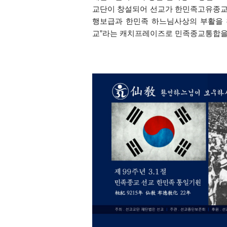
교단이 창설되어
선교가 한민족고유종교
행보급과 한민족 하느님사상의 부활을
교
”
라는 캐치프레이즈로 민족종교통합을