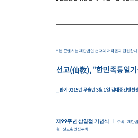
* 본 콘텐츠는 재단법인 선교의 저작권과 관련합
선교(仙敎),
"한민족통일기
_ 환기 9215년 무술년 3월 1일 김대중컨벤션
제99주년 삼일절 기념식
ㅣ
주최 . 재
원 . 선교환인집부회