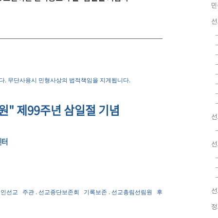
민
선
니다. 무단사용시 민형사상의 법적책임을 지게됩니다.
원"
제99주년
삼일절 기념
선
센터
선
선
단법인선교
주관 . 선교종단보존회
기록보존 . 선교총림선림원
후
정