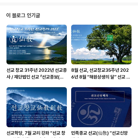
전합니다.선교 창교절 신성회복 교유 “청정수행과 신성회
복” / 선교수행(仙敎修行) 선도(仙道) 대중포덕 교유 “선
교 삼법계(三法戒), 평정운(平正韻) · 정정취(靜精取) ·
이 블로그 인기글
여가례(麗佳禮) 선교수행으로 인류의 신성회복(神性回
復)과 24절기 선교의 절기수행으로 천지인합일(天地人
合一) 정회(正回)의 길을 열어간다” 선교 교단을 창설하
신 취정원사님의 청명 절기 교유 “24절기 청명 절기는 빛
으로 온 세상을 주관하시는 환인상제(桓因上帝..
선교 창교 31주년 2022년 선교종
8월 선교, 선교창교35주년 202
사 / 재단법인 선교 「선교종보(仙
6년 8월 “해원상생의 달” 선교 법
敎宗譜)」 편찬
회 및 수행
선교학당, 7월 교리 강좌 “선교 창
민족종교 선교(仙敎) “선교신앙