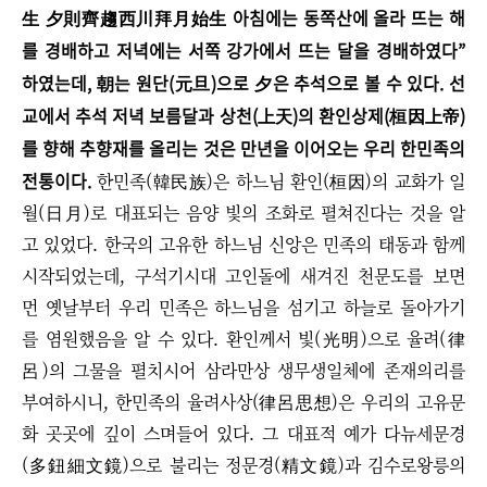
生 夕則齊趨西川拜月始生 아침에는 동쪽산에 올라 뜨는 해
를 경배하고 저녁에는 서쪽 강가에서 뜨는 달을 경배하였다”
하였는데, 朝는 원단(元旦)으로 夕은 추석으로 볼 수 있다. 선
교에서 추석 저녁 보름달과 상천(上天)의 환인상제(桓因上帝)
를 향해 추향재를 올리는 것은 만년을 이어오는 우리 한민족의
전통이다.
한민족(韓民族)은 하느님 환인(桓因)의 교화가 일
월(日月)로 대표되는 음양 빛의 조화로 펼쳐진다는 것을 알
고 있었다. 한국의 고유한 하느님 신앙은 민족의 태동과 함께
시작되었는데, 구석기시대 고인돌에 새겨진 천문도를 보면
먼 옛날부터 우리 민족은 하느님을 섬기고 하늘로 돌아가기
를 염원했음을 알 수 있다. 환인께서 빛(光明)으로 율려(律
呂)의 그물을 펼치시어 삼라만상 생무생일체에 존재의리를
부여하시니, 한민족의 율려사상(律呂思想)은 우리의 고유문
화 곳곳에 깊이 스며들어 있다. 그 대표적 예가 다뉴세문경
(多鈕細文鏡)으로 불리는 정문경(精文鏡)과 김수로왕릉의