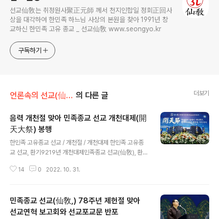
선교仙敎는 취정원사聚正元師 께서 천지인합일 정회正回사
상을 대각하여 한민족 하느님 사상의 본원을 찾아 1991년 창
교하신 한민족 고유 종교 _ 선교仙敎 www.seongyo.kr
구독하기
더보기
언론속의 선교(仙敎)
의 다른 글
음력 개천절 맞아 민족종교 선교 개천대제(開
天大祭) 봉행
글 내용
한민족 고유종교 선교 / 개천절 / 개천대제 한민족 고유종
교 선교, 환기9219년 개천대제민족종교 선교(仙敎), 환기
9219년 음력 개천절 맞아 개천대제 봉행 & 창교주 취정원
14
0
2022. 10. 31.
사의 선교개천 천명선교 창시자 취정원사, 개천절은 한민
족의 창세기를 기념하는 한국의 기원절이다. 하느님 환인
상제님께 천제를 봉행하고 하늘문명대축제로 홍익인간 재
민족종교 선교(仙敎,) 78주년 제헌절 맞아
세이화의 뜻을 기려야 한다. ※ 음력 개천절, 선교 개천대제
/ 언론보도 / 선교뉴스룸 인터뷰365 민족종교 선교(仙
선교연혁 보고회와 선교포교문 반포
글 내용