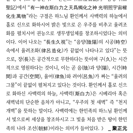
聖記)에서 “有一神在斯白力之天爲獨化之神 光明照宇宙權
化生萬物”라는 구절은 하느님 환인께서 사백력의 하늘에서
홀로 신으로 화하시어 밝은 빛으로 온 우주를 비추고 율려조
화를 펼치시어 권능으로 생무생일체를 창조하시었다는 의미
이다. 이어 나오는 “長生久視”는 “음양(陰陽)의 시공(時空)
속에서 율려조화(律呂造化)가 끝없이 나타나고 있다”는 뜻
으로, 장(長)은 공간적으로 무한하다는 뜻이며 구(久)는 시간
적으로 영원하다는 것이니, 이는 곧 음(陰)과 양(陽), 시간(時
間)과 공간(空間), 율어(律魚)와 려어(呂魚)가 짜는 “율려의
그물”이 끝없이 펼쳐지고 있다는 것이다. 환인께서 홀로 신으
로 화하신 사백력의 하늘, 사백력(斯白力)은 시베리아 혹은
새벽녘의 단순한 음차가 아니고, “우주의 첫 새벽” 즉 “천지
개벽”을 뜻하는 말이다. 사백력에는 한민족의 하느님 환인께
서 빛으로써 세상을 창조하시고 그 빛을 처음 받은 땅이 한민
_ 聚正元
족의 나라 조선(朝鮮)이라는 의미가 들어있다. 》