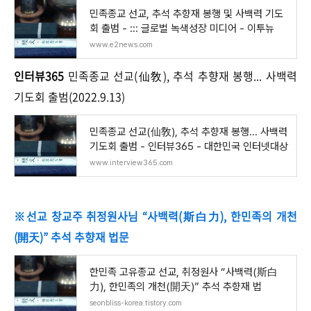
민족종교 선교, 추석 추향재 봉행 및 사백력 기도
회 출범 - ::: 글로벌 녹색성장 미디어 - 이투뉴
www.e2news.com
인터뷰365
민족종교 선교(仙敎), 추석 추향재 봉행... 사백력
기도회 출범(2022.9.13)
민족종교 선교(仙敎), 추석 추향재 봉행... 사백력
기도회 출범 - 인터뷰365 - 대한민국 인터넷대상
www.interview365.com
※선교 창교주 취정원사님 “사백력(斯白力), 한민족의 개천
(開天)” 추석 추향재 법문
한민족 고유종교 선교, 취정원사 “사백력(斯白
力), 한민족의 개천(開天)” 추석 추향재 법
seonbliss-korea.tistory.com