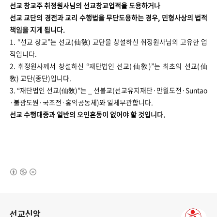
선교 창교주 취정원사님의 선교창교업적을 도용하거나
선교 교단의 경전과 교리 수행법을 무단도용하는 경우, 민형사상의 법적
책임을 지게 됩니다.
1. “선교 창교”는 선교(仙敎) 교단을 창설하신 취정원사님의 고유한 업
적입니다.
2. 취정원사께서 창설하신 “재단법인 선교(仙敎)”는 최초의 선교(仙
敎) 교단(종단)입니다.
3. “재단법인 선교(仙敎)”는 _ 선불교(선교유지재단·만월도전·Suntao
·불광도원·국조전·홍익공동체)와 일체무관합니다.
선교 수행대중과 일반의 오인혼동이 없어야 할 것입니다.
(새창열림)
로그 정보
선교신앙