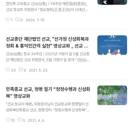
敎), 환기 9219년 음력 개천절 맞아 개천대제 봉행 (202
한민족 고유종교 선교(仙敎) / 78주년 제헌절(制憲節),
2.10.27) 민족종교 선교(仙敎), 환기 9219년 음력 개천
선교 창교주 취정원사 “정도정회(正道正回)의 시대선언”/
절 맞아 개천대제 봉행 - 인터뷰365 - 대한민국 인터넷인
선기60년 창교36년 2026년 상반기 제2차 “선교연혁 보
터뷰365 임성규 기자 = 한민족 고유종교 선교(仙敎)는
1
0
2026. 7. 19.
고회”/ 선교수리훈(仙敎首理訓) 『한민족고유선교고(韓
본래의 개..
民族固有仙敎考)』 반포 제 78주년 제헌절, 민족종교 선
교 ‘정도정회(正道正回)’ 시대선언선교(仙敎) 교단, 선교
선교종단 재단법인 선교, "선가정 신성회복과
수리훈 『한민족고유선교고(韓民族固有仙敎考)』 반포취
정원사 기조연설, “대한민국 제헌(制憲)과 민족종교 선교
정회 & 홍익인간의 실현" 영상교화 _ 선교 수
글 내용
(仙敎) 종헌(宗憲)”선교종사단, 선기60년 선교창교36년
행공동체 신단수숲마을 "선가정 행복명상" 개
선교(仙敎) 창교 30주년 / 2021년 가정의 달 5월 선교종
상반기 선교연혁 보고회​ [선교중앙종무원] 한국의 민족종
최
단 재단법인 선교 취정원사, 5월 가정의 달 맞아 “선(仙)가
교 선교종단 재단법인 선교(仙敎)와 선교총림 선림원(仙
정의 신성회복과 정회(正回)” 특강 진행 _선교경전 「선교
林院)은 2026년 7월 17일 “제78주년 제헌절(制憲
33
0
2021. 5. 23.
전(仙敎典)」 ‘한알에서 한얼이 내려 한올한올 생무생일체
節)”을 맞아 “정도정회(正道正回)의 ..
가 한울을 이루니’ 선교종단 재단법인 선교와 선교총림 선
림원은 5월 15일 가정의 날을 맞아 “선(仙)가정의 신성회
민족종교 선교, 청명 절기 “청정수행과 신성회
복과 인류의 정회(正回)”를 주제로 선교 창교주 취정원사
의 특강을 진행했습니다. 한민족 고유종교 선교(仙敎) 교
복” 영상교화
글 내용
단을 창설하여 천지인합일 정회세상 실현을 모토로 선교종
「선교 창교의 배경」 취정원사님의 선교창교와 청명절의 신
단 수행공동체를 이끌어가고 있는 취정원사는 “모두가 근
성회복민족종교 선교, 청명 한식 “청정수행과 신성회복”
본으로 정회하는 가정의 달이 되기를 기원한다. 정회란 유
영상교화선교 교단 취정원사, 청명 절기에 “신성회복과 청
리된 각자가 한마음의 가정으로 돌아가는 것이며, 뿌리를
15
0
2021. 4. 6.
정수행” 영상교화 진행 선교 창교절, 24절기 청명(淸明)
잃은 인간이 신성을 회복..
절기를 맞아 선교 창교주 취정원사(聚正元師)님의 교유를