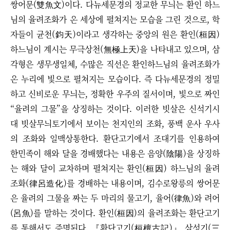
쌍어문(雙魚文)이다. 다뉴세문경의 정교한 무늬는 환인 하느
님의 율려조화가 온 세상에 펼쳐지는 모습을 그린 것으로, 학
자들이 균천(鈞天)이라고 생각하는 중앙의 원은 환인(桓因)
하느님이 계시는 무극상천(無極上天)을 나타내고 있으며, 삼
각형은 생무생일체, 수많은 직선은 환인하느님의 율려조화가
온 누리에 빛으로 펼쳐지는 모습이다. 즉 다뉴세문경의 정밀
하고 신비로운 무늬는, 정확한 우주의 질서이며, 빛으로 짜인
“율려의 그물”을 상징하는 것이다. 이러한 빗살은 신석기시
대 빗살무늬토기에서 보이는 천지인의 조화, 풍백 운사 우사
의 조화와 일맥상통한다. 환단고기에서 조대기를 인용하여
한민족이 해와 달을 경배했다는 내용은 음양(陰陽)을 상징하
는 해와 달이 교차하며 펼쳐지는 환인(桓因) 하느님의 율려
조화(律呂造化)를 경배하는 내용이며, 김수로왕릉의 쌍어문
은 율려의 그물을 짜는 두 마리의 물고기, 율어(律魚)와 려어
(呂魚)를 말하는 것이다. 환인(桓因)의 율려조화는 환단고기
를 통해서도 증명된다. 『환단고기(桓檀古記)』 삼성기(三