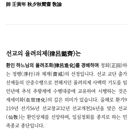
師 壬寅年 秋夕秋嚮齋 敎諭
선교의 율려의제(律呂懿齊)는
환인 하느님의 율려조화(律呂造化)를 경배하며
정회(正回)하
는 정행(淨行)과 재계(齋戒)의 선정입니다.
선교 교단 출가
선제들의 산중수행으로 전해지던 율려의제 사백력 기도를 임
인년에 추석 추향재에 수행대중에 교유하여 시행하는 것은
재세이화(在世理化)의 깊은 의미가 있습니다. 올해로 환기9
219년 선기56년 선교창교32년 선교개천26년을 맞은 선교
(仙敎)는 환인상제를 신앙하며, 일심정회를 종지로 하는 민
족종교 종단입니다.