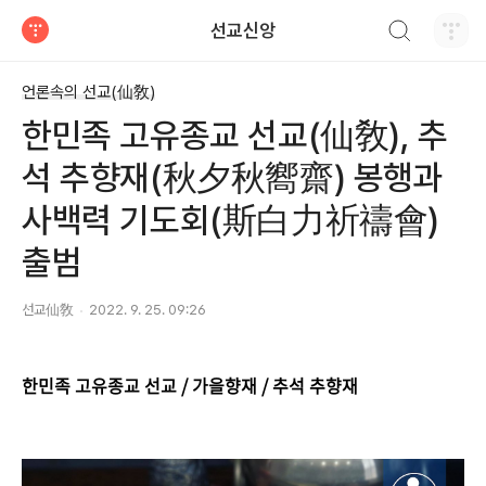
검색하기
선교신앙
티스토리
언론속의 선교(仙敎)
한민족 고유종교 선교(仙敎), 추
석 추향재(秋夕秋嚮齋) 봉행과
사백력 기도회(斯白力祈禱會)
출범
선교仙敎
2022. 9. 25. 09:26
한민족 고유종교 선교 / 가을향재 / 추석 추향재