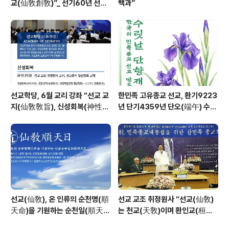
교(仙敎創敎)”_ 선기60년 선교
백과”
창교36년 열린학당
선교학당, 6월 교리 강좌 “선교 교
한민족 고유종교 선교, 환기9223
지(仙敎敎旨), 신성회복(神性回
년 단기4359년 단오(端午) 수릿
復)”_ 선기60년 선교창교36년
날 제천의식 성료 _ 창교주 취정원
열린학당
사님 신성교화법문
선교(仙敎), 온 인류의 순천명(順
선교 교조 취정원사 “선교(仙敎)
天命)을 기원하는 순천일(順天
는 천교(天敎)이며 환인교(桓因
日) 기념법회 / “1.9 인류의 날” 제
敎)이다” - 「선교학」강론