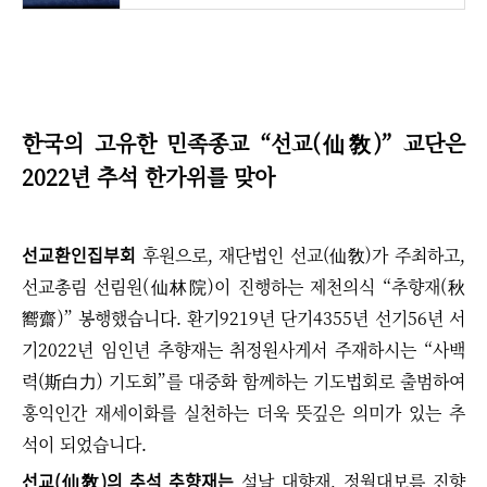
한국의 고유한 민족종교
“
선교(仙敎)
”
교단은
2022년 추석 한가위를 맞아
선교환인집부회
후원으로, 재단법인 선교(仙敎)가 주최하고,
선교총림 선림원(仙林院)이 진행하는 제천의식 “추향재(秋
嚮齋)” 봉행했습니다. 환기9219년 단기4355년 선기56년 서
기2022년 임인년 추향재는 취정원사게서 주재하시는 “사백
력(斯白力) 기도회”를 대중화 함께하는 기도법회로 출범하여
홍익인간 재세이화를 실천하는 더욱 뜻깊은 의미가 있는 추
석이 되었습니다.
선교(仙敎)의 추석 추향재는
설날 대향재, 정월대보름 진향