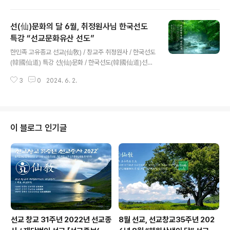
‘7월, 신단수의 달’ 맞아 ‘신단수 선맥, 한국선도의 기원’ 주
제로 절기법회 법문 / “선도(仙道)의 맥(脈)은 하느님 환인
선(仙)문화의 달 6월, 취정원사님 한국선도
(桓因)의 교화 선교(仙敎)에서 비롯되어 환국(桓國)으로
전해졌으니, 한국선도(韓國仙道)는 곧 환국선도(桓國仙
특강 “선교문화유산 선도”
글 내용
道)이다. 한국선도의 선맥(仙脈)은 천지인합일(天地人合
한민족 고유종교 선교(仙敎) / 창교주 취정원사 / 한국선도
一)의 상징인 신단수(神檀樹) 아래로 하강한 환웅(桓雄)
(韓國仙道) 특강 선(仙)문화 / 한국선도(韓國仙道)선교
에서 단군(檀君)으로 이어져, 하느님 환인(桓因上帝)께
창교주 취정원사님 한민족선도 특강“선도(仙道)는 선교문
제천(祭天)하며 교화(敎化)를 펼치어 생무생일체를 다스
3
0
2024. 6. 2.
화유산(仙敎文化遺産)” 선교(仙敎) 취정원사, ‘6월, 선
렸으니, 이에 한민족의 고..
문화의 달’ 맞아 ‘선교문화유산 선도(仙道)’ 주제로 한국선
도 특강 진행 / “한민족 고유 선도는 한민족 하느님 사상에
기반한 선교문화유산이요, 선사상의 문화적 현상이다.” _
聚正元師 仙道敎諭 [선교중앙종무원] 한국의 민족종교
이 블로그 인기글
종단 재단법인 선교(財團法人仙敎)와 선교총림 선림원
(仙敎叢林仙林院)은 6월 1일 ‘선문화(仙文化)의 달’을
맞아 ‘선교문화유산(仙敎文化遺産) 선도(仙道)’를 주제
로 선교 창시자 취정원사(聚正元師)님의 한국선도(韓國
仙道) 특강을 영상교화로 진행했습니다.취..
선교 창교 31주년 2022년 선교종
8월 선교, 선교창교35주년 202