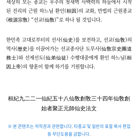
세상의 모든 종교는 우주의 첫새벽 사백력의 하늘에서 시작
된 진리의 근원 하느님 환인(桓因)의 교화, 만법의 근원종교
(根源宗敎)
“
선교(仙敎)
”
로 하나 될 것입니다.
한민족 고대로부터의 선사(仙史)를 보전하고, 선교(仙敎)의
역사(歷史)를 이끌어가는 선교종사단 도무사(仙敎宗史團道
務士)와 선제선도(仙弟仙徒) 수행대중에게 환인 하느님(桓
因上帝)의 향훈이 함께 하기를 기원합니다.
桓紀九二二一仙紀五十八仙敎創敎三十四年仙敎創
始者聚正元師仙史法文
※ 본 콘텐츠는 저작권과 관련합니다. 타종교 및 일반의 표절 복사 편집
등 무단도용을 금합니다.