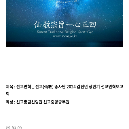
제목 : 선교연혁 _ 선교(仙敎) 종사단 2024 갑진년 상반기 선교연혁보고
회
작성 : 선교총림선림원 선교중앙종무원
(새창열림)