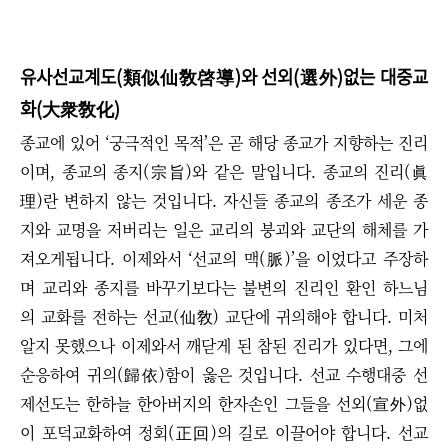
유사선교계도(類似仙敎啓導)와 선외(選外)없는 대중교
화(大衆敎化)
종교에 있어 ‘궁극적인 목적’은 곧 해당 종교가 지향하는 진리
이며, 종교의 종지(宗旨)와 같은 말입니다.
종교의 진리(眞
理)란 변하지 않는 것입니다. 자신들 종교의 종조가 세운 종
지와 교명을 저버리는 일은 교리의 붕괴와 교단의 해체를 가
져오게됩니다.
이제와서
‘
선교의 맥(脈)
’
을 이었다고 주장하
며 교리와 종지를 바꾸기보다는 불변의 진리인 환인 하느님
의 교화를 전하는 선교(仙敎) 교단에 귀의해야 합니다.
미처
알지 못했으나 이제와서 깨닫게 된 참된 진리가 있다면, 그에
순응하여 귀의(歸依)함이 옳은 것입니다.
선교 수행대중 선
제선도는 한하늘 한아버지의 한자손인 그들을 선외(宣外)없
이 포덕교화하여 정회(正回)의 길로 이끌어야 합니다.
선교