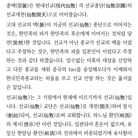
종맥(宗脈)은 현대선교(現代仙敎) 즉 선교종단(仙敎宗團)의
선교개천(仙敎開天)으로 이어졌습니다.
고대 선교의 맥(脈)이 지금의 선교(仙敎) 종단으로 이어지는
것은, 한민족의 피가 한민족의 후손에게 이어지는 것처럼 당
연(當然)한 것입니다. 선교가 아닌 종교가 선교의 맥을 이었
다고 주장하는 것은, 한민족의 피를 일본인이 이었다고 주장
하는 것과 같다 하겠습니다. 알수없는
미혹의 대상을 신앙하
고 다른 종교를 세워 중국의 tao를 숭상해오다가 이제와서
한국민족종교라는
허울을 쓰고 선교 인양 하는 것은 옳지않
은 일입니다.
선교(仙敎)는 그 기원에서 현재에 이르기까지 선교(仙敎)입
니다.
선교(仙敎) 교단은 선교(仙敎)로 개천(開天)하여 창시
(創始)되어, 선교(仙敎)로써 교화합니다.
하느님 환인(桓因)
의 계시(啓示)란 이런 것입니다. 일관되어 혼돈이 없으며, 유
일신 한알님 환인(桓因)의 진리에서 비롯되었기에 유사함이