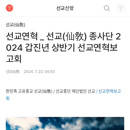
검색하기
선교신앙
티스토리
선교(仙敎)
선교연혁 _ 선교(仙敎) 종사단 2
024 갑진년 상반기 선교연혁보
고회
선교仙敎
2024. 7. 22. 06:50
한민족 고유종교 선교(仙敎) / 선교종단 재단법인 선교
/ 선교연혁보고
회