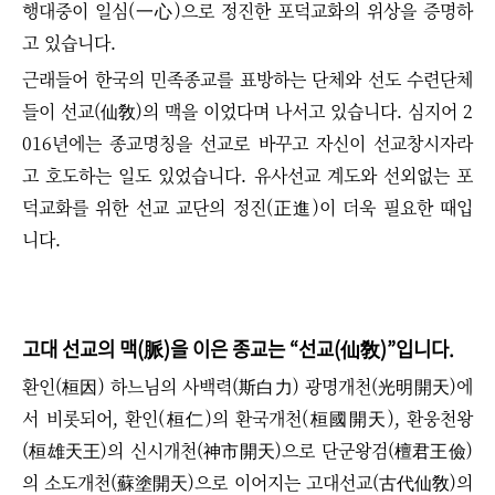
행대중이
일심(一心)으로 정진한
포덕교화의 위상을 증명하
고 있습니다.
근래들어 한국의 민족종교를 표방하는 단체와 선도 수련단체
들이 선교(仙敎)의 맥을 이었다며 나서고 있습니다. 심지어 2
016년에는 종교명칭을 선교로 바꾸고 자신이 선교창시자라
고 호도하는 일도 있었습니다. 유사선교 계도와 선외없는 포
덕교화를 위한 선교 교단의 정진(正進)이 더욱 필요한 때입
니다.
고대 선교의 맥(脈)을 이은 종교는
“
선교(仙敎)
”
입니다.
환인(桓因) 하느님의 사백력(斯白力) 광명개천(光明開天)에
서 비롯되어, 환인(桓仁)의 환국개천(桓國開天), 환웅천왕
(桓雄天王)의 신시개천(神市開天)으로 단군왕검(檀君王儉)
의 소도개천(蘇塗開天)으로 이어지는 고대선교(古代仙敎)의