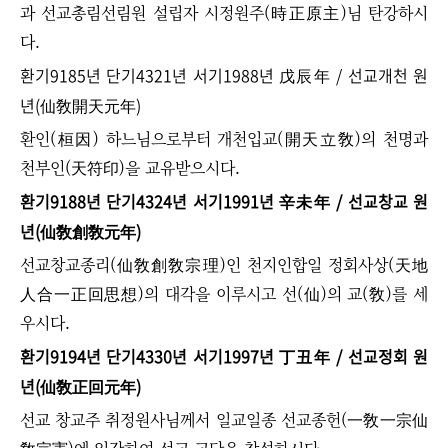
과 선교총림선림원 설립자 시정원주(時正原主)님 탄강하시
다.
환기9185년 단기4321년 서기1988년 戊辰年 / 선교개천 원
년(仙敎開天元年)
환인(桓因) 하느님으로부터 개천입교(開天立敎)의 천명과
천부인(天符印)을 교유받으시다.
환기9188년 단기4324년 서기1991년 辛未年 / 선교창교 원
년(仙敎創敎元年)
선교창교종리(仙敎創敎宗理)인 천지인합일 정회사상(天地
人合一正回思想)의 대각을 이루시고 선(仙)의 교(敎)를 세
우시다.
환기9194년 단기4330년 서기1997년 丁丑年 / 선교정회 원
년(仙敎正回元年)
선교 창교주 취정원사님께서 일교일종 선교종헌(一敎一宗仙