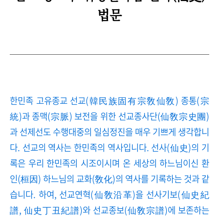
법문
한민족 고유종교 선교(韓民族固有宗敎仙敎) 종통(宗
統)과 종맥(宗脈) 보전을 위한 선교종사단(仙敎宗史團)
과 선제선도 수행대중의 일심정진을 매우 기쁘게 생각합니
다. 선교의 역사는 한민족의 역사입니다. 선사(仙史)의 기
록은 우리 한민족의 시조이시며 온 세상의 하느님이신 환
인(桓因) 하느님의 교화(敎化)의 역사를 기록하는 것과 같
습니다. 하여, 선교연혁(仙敎沿革)을 선사기보(仙史紀
譜, 仙史丁丑紀譜)와 선교종보(仙敎宗譜)에 보존하는