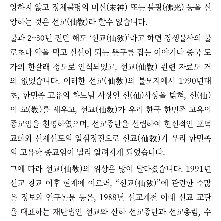
앙하지 않고 정체불명의 미신(未神) 또는 불광(佛光) 등을 신
앙하는 것은 선교(仙敎)라 할수 없습니다.
불과 2~30년 전만 해도
‘
선교(仙敎)
’
라고 하면 장생불사의 불
로초나 약을 먹고 신선이 되는 뜬구름 잡는 이야기나 중국 도
가의 한갈래 정도로 인식되었고, 선교(仙敎) 관련 자료도 거
의 없었습니다.
이러한 선교(仙敎)의 불모지에서 1990년대
초, 한민족 고유의 하느님 사상인 선(仙)사상을 밝혀, 선(仙)
의 교(敎)를 세우고, 선교(仙敎)가 우리 한국 한민족 고유의
종교임을 천명하였으며, 선교종단을 설립하여 헌신적인 포덕
교화와 선제선도의 일심정진으로 선교
(仙敎)
가 우리 한민족
의 고유한 종교임이 널리 알려지게 되었습니다.
그에 따라 선교(仙敎)의 위상은 많이 달라졌습니다. 1991년
선교 창교 이후 현재에 이르러, “선교(仙敎)”에 관련한 수많
은 정보와 연구논문 등은, 1988년 선교개천 이래 선교 교단
을 대표하는 재단법인 선교와 산하 선교종단과 선교총림, 수