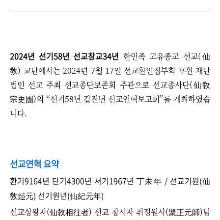
2024년 선기58년 선교창교34년
한민족 고유종교 선교(仙
敎) 교단에서는 2024년 7월 17일 선교환인집부회 후원 재단
법인 선교 주최 선교종단보존회 주관으로 선교종사단(仙敎
宗史團)의 “선기58년 갑진년 선교연혁보고회”를 개최하였습
니다.
선교연혁 요약
환기9164년 단기4300년 서기1967년 丁未年 / 선교기원(仙
敎起元) 선기원년(仙紀元年)
선교상왕자(仙敎相往者) 선교 창시자 취정원사(聚正元師)님