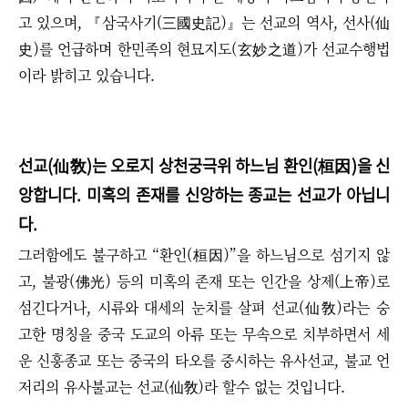
고 있으며, 『삼국사기(三國史記)』는 선교의 역사, 선사(仙
史)를 언급하며 한민족의 현묘지도(玄妙之道)가 선교수행법
이라 밝히고 있습니다.
선교(仙敎)는 오로지 상천궁극위 하느님 환인(桓因)을 신
앙합니다. 미혹의 존재를 신앙하는 종교는 선교가 아닙니
다.
그러함에도 불구하고 “환인(桓因)”을 하느님으로 섬기지 않
고, 불광(佛光) 등의 미혹의 존재 또는 인간을 상제(上帝)로
섬긴다거나, 시류와 대세의 눈치를 살펴 선교(仙敎)라는 숭
고한 명칭을 중국 도교의 아류 또는 무속으로 치부하면서 세
운 신훙종교 또는 중국의 타오를 중시하는 유사선교, 불교 언
저리의 유사불교는 선교(仙敎)라 할수 없는 것입니다.