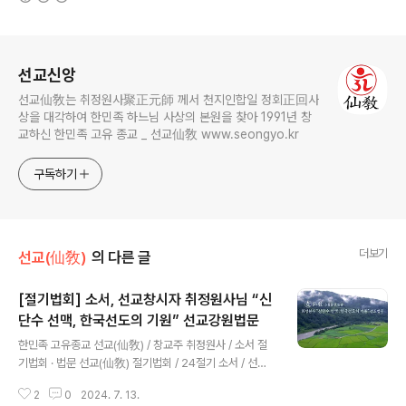
로그 정보
선교신앙
선교仙敎는 취정원사聚正元師 께서 천지인합일 정회正回사
상을 대각하여 한민족 하느님 사상의 본원을 찾아 1991년 창
교하신 한민족 고유 종교 _ 선교仙敎 www.seongyo.kr
구독하기
더보기
선교(仙敎)
의 다른 글
[절기법회] 소서, 선교창시자 취정원사님 “신
단수 선맥, 한국선도의 기원” 선교강원법문
글 내용
한민족 고유종교 선교(仙敎) / 창교주 취정원사 / 소서 절
기법회 · 법문 선교(仙敎) 절기법회 / 24절기 소서 / 선교
창시자 취정원사님 선도법문​“신단수 선맥(神檀樹仙脈),
2
0
2024. 7. 13.
한국선도의 기원(韓國仙道起源)” 선교(仙敎) 취정원사,