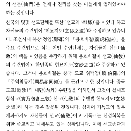
의 선문(仙門)은 언제나 진리를 찾는 이들에게 열려있어야
하는 것입니다.
한국의 몇몇 선도단체들 또한
‘
선교의 맥(脈)
’
을 이었다 하고
자신들의 수련법이
‘
현묘지도(玄妙之道)
’
라 주장하고 있습니
다. 조선시대 북창 정염(鄭磏)의 「용호비결(龍虎秘訣)」을
주요 수련법으로 삼는 어떤 수련단체는, 자신들이 선교(仙
敎)의 맥을 이었음을 주장하기 위해 용호비결이 선교(仙敎)
의 수련법이고 한민족의 현묘지도(玄妙之道)라 주장하고 있
습니다. 그러나 용호비결은 중국 도교 위백양(魏伯陽)의
『주역참동계(周易參同契)』를 근간으로 한 것입니다. 중국
도교(道敎)의 내단(內丹) 수련법을 익히면서 그것이 실내포
함삼교(實乃包含三敎) 선교(仙敎)의 수행법 현묘지도(玄妙
之道)라 하는 것은 잘못된 것입니다.
심지어 기독교의 일부
계파까지도 자신들이 선교(仙敎)이고 기독교는 신성회복을
위한 종교라고 내세우고 있는 상황입니다. 이에 선교종단과