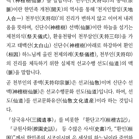
맥
(神檀樹仙脈)
”
을 말합니다. 천부인(天符印)의 종맥(宗
脈)이란 한민족 개천(開天)의 역사를 통해 ‘천지인합일(天地
人合一) 천부인(天符印)’의 진리가 변하지 않고 이어져 내려
옴을 뜻하며, 신단수(神檀樹) 선맥(仙脈)이란 하늘을 섬기는
제천의식(祭天儀式), 환웅천왕이 천부삼인(天符三印)을 가
지고 태백산(太白山) 신단수(神檀樹)아래로 하강하여 환인
(桓因) 하느님께 올린 천제의례(天祭儀禮), 천부인
(天符印)
의 진리를 체득하기 위한 실체적 선교수행 선도(仙道)의 맥
(脈)을 말합니다.
곧 천부인의 종맥
(天符印
宗脈
)
은 선교(仙敎)이며 신단수 선
맥
(神檀樹
仙脈
)
은 선교수행문화 선도(仙道)입니다. 하여,
선
도(仙道)를
선교문화유산(仙敎文化遺産)이라 하는 것입니
다.
『삼국유사(三國遺事)』를 비롯한
『환단고기(桓檀古記)』
『규원사화(揆園史話)』
등
수많은 사서(史書)가,
“
환인(桓
因)
”
께서 한민족의 시조이시며 온 세상의 하느님이라 증언하