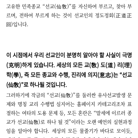
고유한 민족종교
“
선교(仙敎)
”
를 자신하여 부르고, 찾아 부
르며, 전하여 부르게 하는 것이 선교인의 정도정회(正道正
回)입니다.
이 시점에서 우리 선교인이 분명히 알아야 할 사실이 극명
(克明)하게 있습니다. 세상의 모든 교(敎) 도(道) 리(理)
학(學), 즉 모든 종교와 수행, 진리에 의지(意志)는
“
선교
(仙敎)
”로 하나될 것입니다.
그러하기에
작금의
“
선교(仙敎)
”
를 둘러싼 유사선교발생 문
제와 명칭 교리 수행법 심지어는 홈페이지 카테고리조차 표
절하는 여타의 도용 문제 등, 모든 혼란은 “말세에 이르러 종
교가 선교(仙敎)로 하나 될 것”이라는 오랜 예언의 실현과정
임을 알아야 합니다. 세상의 모든 물줄기가 바다로 모이듯,