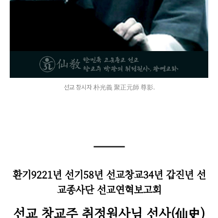
선교 창시자 朴光義 聚正元師 尊影.
환기9221년 선기58년 선교창교34년 갑진년 선
교종사단 선교연혁보고회
선교 창교주 취정원사님 선사(仙史)