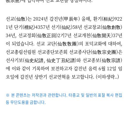
敎宗憲)에 입각하여 선교 교단을 창설하시다.
선교
(仙敎)는
2024년 갑진년(甲辰年) 올해, 환기(桓紀)922
1년 단기(檀紀)4357년 선기(仙紀)58년 선교창교(仙敎創敎)
34년, 선교정회(仙敎正回)2기7년 선교개천(仙敎開天)37년
이 되었습니다.
선교 교단(仙敎敎團)의 포덕교화에 대하여,
선교총림선림원 선교종단보존회 선교종사단(仙敎宗史團)은
선사기보(仙史紀譜, 仙史丁丑紀譜)와 선교종보(仙敎宗譜)
에 이와 같이 기록하여 보전하고자 갑진년 음력 6월 12일 임
오일에 갑진년 상반기 선교연혁을 보고합니다. (이하생략..)
※ 본 콘텐츠는 저작권과 관련합니다. 타종교 및 일반의 표절 복사 편집
등 무단도용을 금합니다.