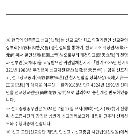
※ 한국의 민족종교 선교(仙敎)는 선교 교단 최고 의결기관인 선교환인
집부회(仙敎桓因慹父會) 종헌결의를 통하여, 선교 교조 취정원사(聚正
元師)께서 환인상제(桓因上帝)님으로부터 개천입교(開天立敎)의 천명
과 천부인(天符印)을 교유받으신 귀원일체환시시 「환기9185년 단기4
321년 1988년 무진년이 선교개천원년(仙敎開天元年)」임을 선포하
고, 선교창교종리(仙敎創敎宗理)인 천지인합일 정회사상(天地人合一
正回思想)의 대각을 이루신 「환기9188년 단기4324년 1991년 신미
년을 선교창교원년(仙敎創敎元年)으로 결의하여 종헌개정 반포하였습
니다.
※ 선교중앙종무원은 2024년 7월 17일 묘시(卯時)~진시(辰時)에 진행
된 선교종사단의 갑진년 상반기 선교연혁보고회 내용을 간추려 선제선
도와 수행대중에 전합니다.
※ 선교 교단(선교종단 재단법인선교 / 선교총림 사단법인선림원)에서