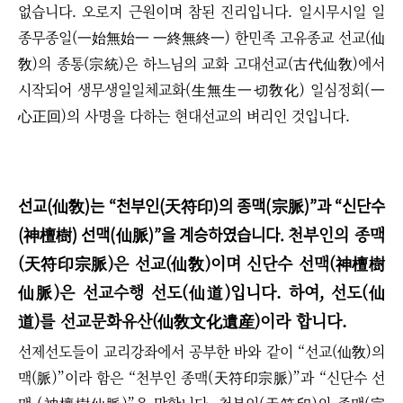
없습니다. 오로지 근원이며 참된 진리입니다. 일시무시일 일
종무종일(一始無始一 一終無終一) 한민족 고유종교 선교(仙
敎)의 종통(宗統)은 하느님의 교화 고대선교(古代仙敎)에서
시작되어 생무생일일체교화(生無生一切敎化) 일심정회(一
心正回)의 사명을 다하는
현대선교의 벼리인 것입니다.
선교(仙敎)는
“
천부인(天符印)의 종맥(宗脈)
”
과
“
신단수
(神檀樹) 선맥(仙脈)
”
을 계승하였습니다.
천부인의 종맥
(天符印
宗脈
)
은 선교(仙敎)이며 신단수 선맥
(神檀樹
仙脈
)
은 선교수행 선도(仙道)입니다. 하여,
선도(仙
道)를
선교문화유산(仙敎文化遺産)이라 합니다.
선제선도들이 교리강좌에서 공부한 바와 같이
“
선교(仙敎)의
맥(脈)
”
이라 함은
“
천부인 종맥(
天符印宗脈)
”
과
“
신단수 선