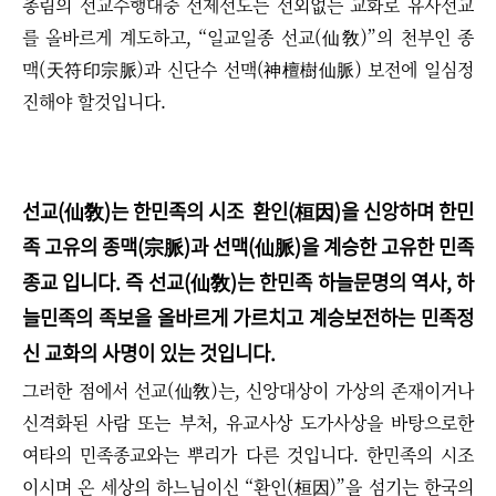
총림의 선교수행대중 선제선도는 선외없는 교화로 유사선교
를 올바르게 계도하고,
“
일교일종 선교(仙敎)
”
의 천부인 종
맥
(
天符印宗脈)
과 신단수 선맥
(神檀樹仙脈)
보전에 일심정
진해야 할것입니다.
선교(仙敎)는 한민족의 시조 환인(桓因)을 신앙하며 한민
족 고유의 종맥(宗脈)과 선맥(仙脈)을 계승한 고유한 민족
종교 입니다. 즉 선교(仙敎)는 한민족 하늘문명의 역사, 하
늘민족의 족보을 올바르게 가르치고 계승보전하는 민족정
신 교화의 사명이 있는 것입니다.
그러한 점에서 선교(仙敎)는, 신앙대상이 가상의 존재이거나
신격화된 사람 또는 부처, 유교사상 도가사상을 바탕으로한
여타의 민족종교와는 뿌리가 다른 것입니다. 한민족의 시조
이시며 온 세상의 하느님이신
“
환인(桓因)
”
을 섬기는 한국의