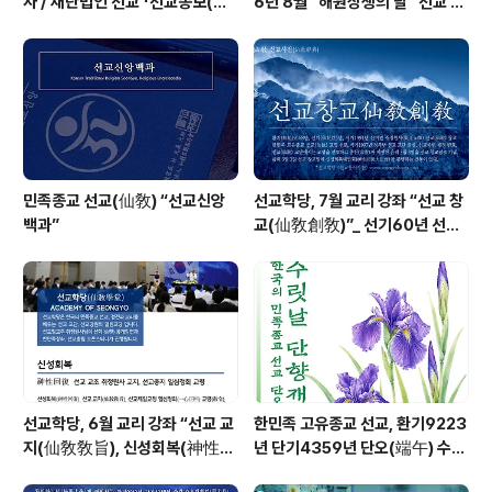
사 / 재단법인 선교 「선교종보(仙
6년 8월 “해원상생의 달” 선교 법
敎宗譜)」 편찬
회 및 수행
민족종교 선교(仙敎) “선교신앙
선교학당, 7월 교리 강좌 “선교 창
백과”
교(仙敎創敎)”_ 선기60년 선교
창교36년 열린학당
선교학당, 6월 교리 강좌 “선교 교
한민족 고유종교 선교, 환기9223
지(仙敎敎旨), 신성회복(神性回
년 단기4359년 단오(端午) 수릿
復)”_ 선기60년 선교창교36년
날 제천의식 성료 _ 창교주 취정원