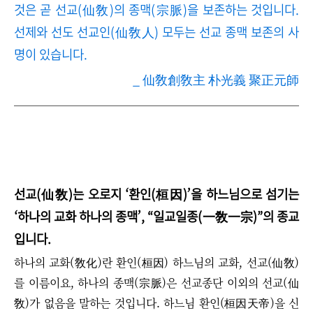
것은 곧 선교(仙敎)의 종맥(宗脈)을 보존하는 것입니다.
선제와 선도 선교인(仙敎人) 모두는 선교 종맥 보존의 사
명이 있습니다.
_ 仙敎創敎主 朴光義 聚正元師
선교(仙敎)는 오로지
‘
환인(桓因)
’
을 하느님으로 섬기는
‘
하나의 교화 하나의 종맥
’
,
“
일교일종(一敎一宗)
”
의 종교
입니다.
하나의 교화(敎化)란 환인(桓因) 하느님의 교화, 선교(仙敎)
를 이름이요,
하나의 종맥(宗脈)은 선교종단 이외의 선교(仙
敎)가 없음을 말하는 것입니다. 하느님 환인(桓因天帝)을 신