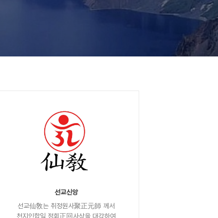
선교신앙
선교仙敎는 취정원사聚正元師 께서
천지인합일 정회正回사상을 대각하여