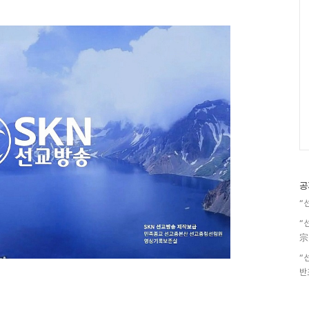
공
“
“
宗
“
반