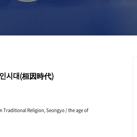
인시대(桓因時代)
 Traditional Religion, Seongyo
/
the age of