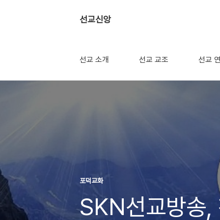
선교신앙
선교 소개
선교 교조
선교 
포덕교화
SKN선교방송,