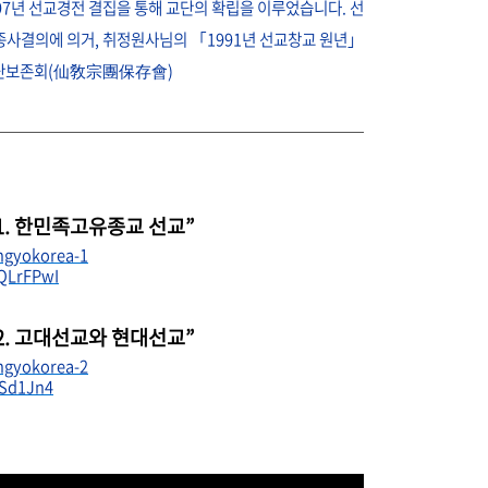
997년 선교경전 결집을 통해 교단의 확립을 이루었습니다. 선
사결의에 의거, 취정원사님의 「1991년 선교창교 원년」
교종단보존회(仙敎宗團保存會)
1. 한민족고유종교 선교”
ngyokorea-1
9QLrFPwI
2
. 고대
선교와 현대선교”
ngyokorea-2
USd1Jn4