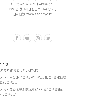
한민족 하느님 사상의 본원을 찾아
1991년 창교하신 한민족 고유 종교 _
선교仙敎 www.seongyo.kr
구독하기
지사항
선교 창교일” 관련 공지 _ 선교신앙
선교 교조 취정원사” 선교창교와 교단창설, 선교종사(仙敎
史) _ 선교신앙
선교 창교 원년(仙敎創敎元年), 1991년” 선교 종헌결의
포 _ 선교신앙