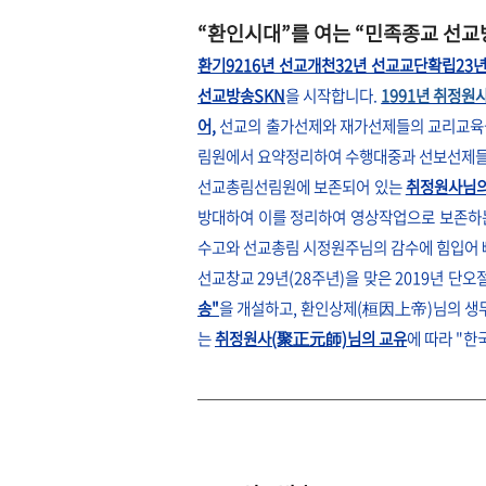
“환인시대”를 여는 “민족종교 선교
환기9216년 선교개천32년 선교교단확립23년,
선교방송SKN
을 시작합니다.
1991년 취정
어,
선교의 출가선제와 재가선제들의 교리교육을
림원에서 요약정리하여 수행대중과 선보선제들
선교총림선림원에 보존되어 있는
취정원사님의
방대하여 이를 정리하여 영상작업으로 보존하
수고와 선교총림 시정원주님의 감수에 힘입어 
선교창교 29년(28주년)을 맞은 2019년 단
송"
을 개설하고, 환인상제(桓因上帝)님의 
는
취정원사(聚正元師)님의 교유
에 따라 "한