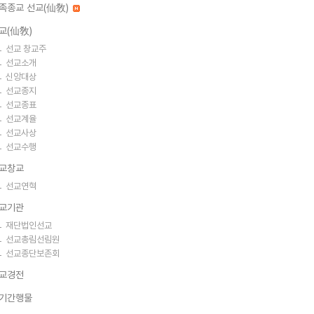
족종교 선교(仙敎)
교(仙敎)
선교 창교주
선교소개
신앙대상
선교종지
선교종표
선교계율
선교사상
선교수행
교창교
선교연혁
교기관
재단법인선교
선교총림선림원
선교종단보존회
교경전
기간행물