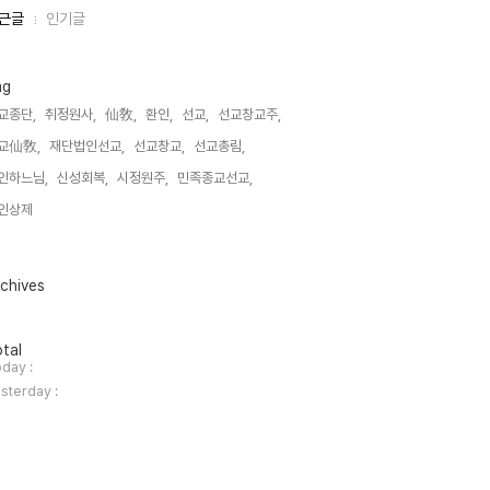
근글
인기글
ag
교종단,
취정원사,
仙敎,
환인,
선교,
선교창교주,
교仙敎,
재단법인선교,
선교창교,
선교총림,
인하느님,
신성회복,
시정원주,
민족종교선교,
인상제,
chives
tal
day :
sterday :