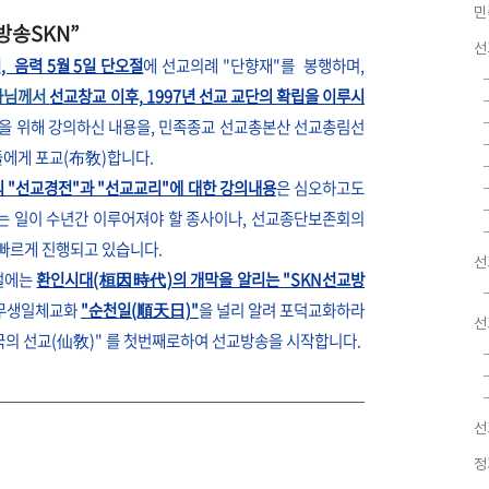
민
방송SKN”
선
 음력 5월 5일 단오절
에 선교의례 "단향재"를 봉행하며,
원사님께서
선교창교 이후, 1997년 선교 교단의 확립을 이루시
 위해 강의하신 내용을, 민족종교 선교총본산 선교총림선
에게 포교(布敎)합니다.
 "선교경전"과 "선교교리"에 대한 강의내용
은 심오하고도
는 일이 수년간 이루어져야 할 종사이나, 선교종단보존회의
빠르게 진행되고 있습니다.
선
오절에는
환인시대(桓因時代)의 개막을 알리는 "SKN선교방
생무생일체교화
"순천일(順天日)"
을 널리 알려 포덕교화하라
선
국의 선교(仙敎)" 를 첫번째로하여 선교방송을 시작합니다.
선
정