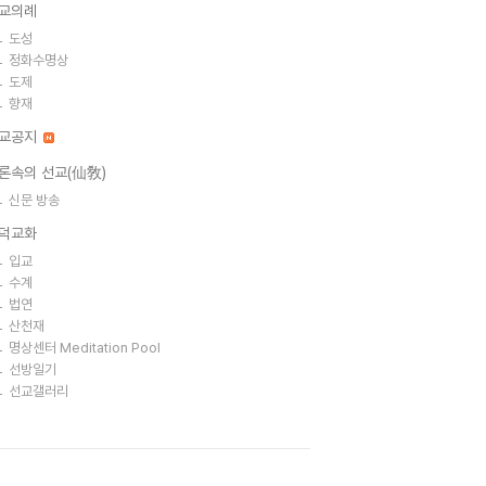
교의례
도성
정화수명상
도제
향재
교공지
론속의 선교(仙敎)
신문 방송
덕교화
입교
수계
법연
산천재
명상센터 Meditation Pool
선방일기
선교갤러리