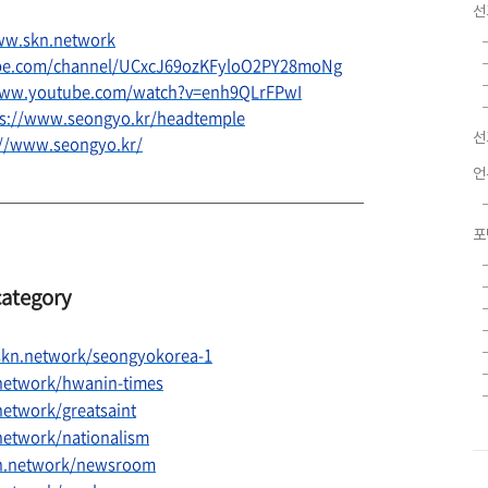
선
ww.skn.network
be.com/channel/UCxcJ69ozKFyloO2PY28moNg
www.youtube.com/watch?v=enh9QLrFPwI
ps://www.seongyo.kr/headtemple
선
://www.seongyo.kr/
언
포
tegory
skn.network/seongyokorea-1
network/hwanin-times
etwork/greatsaint
network/nationalism
n.network/newsroom