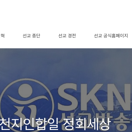
연혁
선교 종단
선교 경전
선교 공식홈페이지
 천지인합일 정회세상