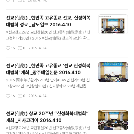
12
2
2016. 4. 14.
취정원사님의 「1991년 선교창교 원년」을 선교종헌에 제정
근거하여 2016년은 환기9213년 단기4349년 선교창교
반포하였습니다..
26년 선교교단창설 20년 입니다.선교 교조 박광의(朴光
義) 취정원사(聚正元師)께서 창교하신 선교(仙敎)는 귀
선교(仙敎) _한민족 고유종교 선교, 신성회복
원일체환시시 1988년에 개천입교(開天立敎)하여, 1991
대법회 성료 _남도일보 2016.4.10
년 창교, 1997년 선교경전 결집을 통해 교단의 확립을 이
글 내용
루었습니다. 선교 교단은 선교최고의결기관 선교환인집부
※선교창교26년 교단창설20년 선교종사(仙敎宗史) / 선
회 종사결의에 의거, 취정원사님의 「1991년 선교창교 원
교정회1기20년 / 2016 ※선교(仙敎) 창교와 교단의 확립
년」을 선교종헌에 제정반포하였습니다. 선교개천(仙敎開
_ 공지[선교종헌]에 근거하여 2016년은 환기9213년 단
작성시간
15
0
2016. 4. 14.
天) 원년 / 환기9185년 단기4321년 서기1988년 무진
기4349년 선교창교 26년 선교교단창설 20년 입니다.선
년 선교창교(仙敎創敎) 원..
교 교조 박광의(朴光義) 취정원사(聚正元師)께서 창교하
신 선교(仙敎)는 귀원일체환시시 1988년에 개천입교(開
선교(仙敎) _한민족 고유종교 '선교 신성회복
天立敎)하여, 1991년 창교, 1997년 선교경전 결집을 통
대법회' 개최 _광주매일신문 2016.4.10
해 교단의 확립을 이루었습니다. 선교 교단은 선교최고의
글 내용
결기관 선교환인집부회 종사결의에 의거, 취정원사님의 「1
2016 丙申年 / 환기9213년 단기4349년 선기50년 선
991년 선교창교 원년」을 선교종헌에 제정반포하였습니다.
교창교26년 교단창설20년 / 선교정회1기20년 재단법인
선교개천(仙敎開天) 원년 / 환기9185년 단기4321년 서
선교 _언론속의 선교 소식 광주매일신문 _한민족 고유종교
작성시간
16
0
2016. 4. 14.
기1988년 무진년 선교창교(仙敎創敎) 원년 / 환기9188
‘선교 신성회복대법회’ 개최 _2016. 04.10. [18:31] 홈 >
년 단기4324년 서기1..
> 뉴스데스크 > 문화 한민족 고유종교 ‘선교 신성회복대법
회’ 개최 입력날짜 : 2016. 04.10. 18:31 (재)선교(仙敎)
선교(仙敎) 창교 20주년 “신성회복대법회”
는 지난 9일 김대중 컨벤션센터에서 창교 20주년 기념행
개최 _시사코리아 2016.4.10
사를 개최했다. 환인·환웅·단군 삼성(三聖)을 한민족의 성
글 내용
인으로 숭배하며 환인(桓因)을 신앙대상으로 하는 민족대
※선교창교26년 교단창설20년 선교종사(仙敎宗史) / 선
종교 선교는 1997년 대창교 이후 한민족 정기회복을 위한
교정회1기20년 / 2016 ※선교(仙敎) 창교와 교단의 확립