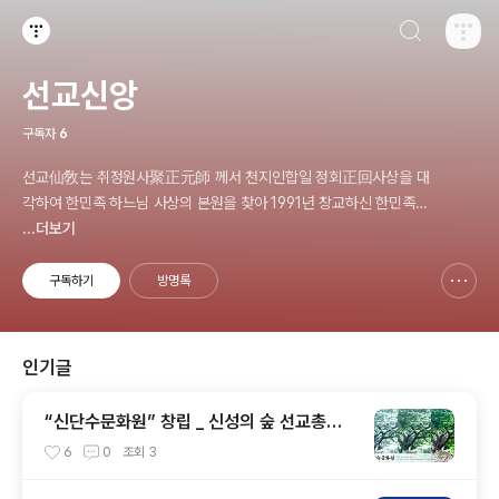
검색하기
티스토리
선교신앙
구독자
6
선교仙敎는 취정원사聚正元師 께서 천지인합일 정회正回사상을 대
각하여 한민족 하느님 사상의 본원을 찾아 1991년 창교하신 한민족
고유 종교 _ 선교仙敎 www.seongyo.kr
...더보기
구독하기
방명록
신고하기 레이어
열기
인기글
“신단수문화원” 창립 _ 신성의 숲 선교총림
선림원 선교신행
6
0
조회
3