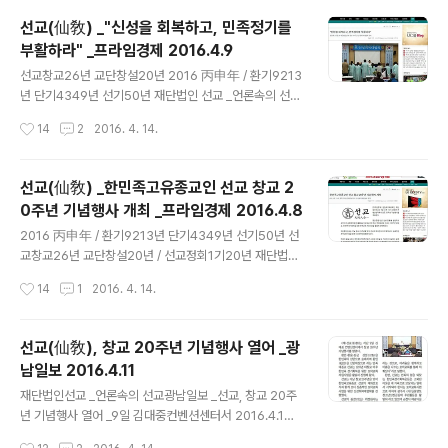
(재)선교(仙敎)는 지난 9일 김대중 컨벤션센터에서 창교
선교(仙敎) _"신성을 회복하고, 민족정기를
20주년 기념행사를 개최했다.환인·환웅·단군 삼성(三聖)
부활하라" _프라임경제 2016.4.9
을 한민족의 성인으로 숭배하며 환인을 신앙대상으로 하는
글 내용
민족대종교 선교는 1997년 대창교 이후 한민족 정기회복
선교창교26년 교단창설20년 2016 丙申年 / 환기9213
을 위한 포덕교화 지원사업을 활발히 진행해 왔다. 선교는
년 단기4349년 선기50년 재단법인 선교 _언론속의 선교
이날 창교 20주년을 맞아 한민족고유종교 선교의 대외선
프라임경제 _"신성을 회복하고, 민족정기를 부활하라" _한
작성시간
14
2
2016. 4. 14.
포식과 함께 보다 심층적인 포덕교화사업을 위한 신성회복
민족고유종교 재단법인선교 창교 20주년 신성회복대법회
대법회를..
성료 2016.4.9 [12:07:30] ※선교(仙敎) 창교와 교단의
확립 _ 공지[선교종헌]에 근거하여 2016년은 환기9213
선교(仙敎) _한민족고유종교인 선교 창교 2
년 단기4349년 선교창교 26년 선교교단창설 20년 입니
0주년 기념행사 개최 _프라임경제 2016.4.8
다.선교 교조 박광의(朴光義) 취정원사(聚正元師)께서
글 내용
창교하신 선교(仙敎)는 귀원일체환시시 1988년에 개천
2016 丙申年 / 환기9213년 단기4349년 선기50년 선
입교(開天立敎)하여, 1991년 창교, 1997년 선교경전 결
교창교26년 교단창설20년 / 선교정회1기20년 재단법인
집을 통해 교단의 확립을 이루었습니다. 선교 교단은 선교
선교 _언론속의 선교프라임경제 _한민족고유종교인 선교
작성시간
14
1
2016. 4. 14.
최고의결기관 선교환인집부회 종사결의에 의거, 취정원사
창교 20주년 기념행사 개최 2016.4.8 ※선교(仙敎) 창교
님의 「1..
와 교단의 확립 _ 공지[선교종헌]에 근거하여 2016년은,
환기9213년 단기4349년 선교창교 26년 선교 교단창설
선교(仙敎), 창교 20주년 기념행사 열어 _광
20년 입니다.선교 교조 박광의(朴光義) 취정원사(聚正
남일보 2016.4.11
元師)께서 창교하신 선교(仙敎)는 귀원일체환시시 1988
글 내용
년에 개천입교(開天立敎)하여, 1991년 창교, 1997년 선
재단법인선교 _언론속의 선교광남일보 _선교, 창교 20주
교경전 결집을 통해 교단의 확립을 이루었습니다. 선교 교
년 기념행사 열어 _9일 김대중컨벤션센터서 2016.4.1
단은 선교최고의결기관 선교환인집부회 종사결의에 의거,
1 ※선교(仙敎) 창교와 교단의 확립 _ 공지[선교종헌]에
작성시간