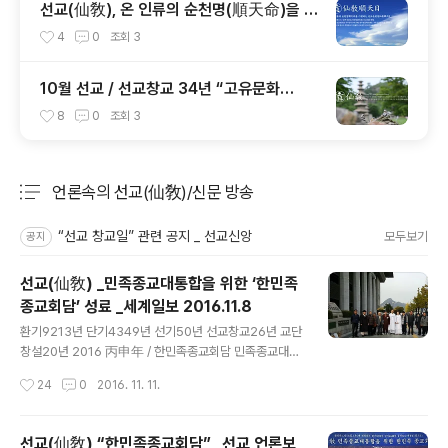
선교(仙敎), 온 인류의 순천명(順天命)을 기
원하는 순천일(順天日) 기념법회 / “1.9 인
4
0
조회
3
류의 날” 제정반포
10월 선교 / 선교창교 34년 “고유문화
의 달 10월” 선교 법회 및 수행 _ 선교공지
8
0
조회
3
언론속의 선교(仙敎)/신문 방송
분류 전체보기
주요 글 목록
“선교 창교일” 관련 공지 _ 선교신앙
모두보기
공지
선교(仙敎) _민족종교대통합을 위한 ‘한민족
종교회담’ 성료 _세계일보 2016.11.8
글 내용
환기9213년 단기4349년 선기50년 선교창교26년 교단
창설20년 2016 丙申年 / 한민족종교회담 민족종교대통
합을 위한 “한민족종교회담” 성료한민족 하느님 사상 부활
작성시간
24
0
2016. 11. 11.
. 대한민국 신성회복 등 결의 재단법인 선교(仙敎)가 주최
하고 선교종단보존회가 주관하는 ‘한민족종교회담’이 지난
2일 오전 10시 서울 종로 세종문화회관 예인홀에서 개최
선교(仙敎) “한민족종교회담” _선교 언론보