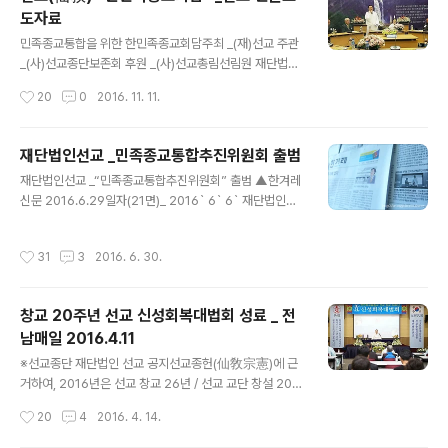
됐다.이날 선교종단의 종정 박광의 취정원사(聚正元師),
도자료
천지인합일사상연구소 안창범 교수, 국조단군봉안회 김호
글 내용
웅 전 회장, 대종교 이판암 대선사 등 6개 종단의 관련 인사
민족종교통합을 위한 한민족종교회담주최 _(재)선교 주관
가 참석했다.이들은 회담을 통해 한민족 하느님 사상의 부
_(사)선교종단보존회 후원 _(사)선교총림선림원 재단법인
활, 나라와 민족의 안위를 도모하는 민족종교대통합 결의
선교, 민족종교 대통합을 위한 ‘한민족종교회담’ 성황리에
작성시간
20
0
2016. 11. 11.
를 이끌어 내 눈길을 끌었다.특히 선교 종정 취정원사는
종료▼ 언론보도 "한민족종교회담" 자료 세계일보 - htt
“한민족의 하느님사상은 지구의 유사 이..
p://www.segye.com/content/html/2016/11/07/2
0161107002320.html?OutUrl=daum 국회신문 - ht
재단법인선교 _민족종교통합추진위원회 출범
tp://press.assemblynews.co.kr/newsRead.php?
글 내용
재단법인선교 _“민족종교통합추진위원회” 출범 ▲한겨레
no=838965 문화뉴스 - http://press.munhwanew
신문 2016.6.29일자(21면)_ 2016` 6` 6` 재단법인선
s.com/newsRead.php?no=838965 뉴스와이어 - h
교 / 민족종교통합추진위원회 발족천지인합일선교 천지인
ttp://m.newswire.co.kr/newsRead.php?no=838
일체천교 / 종교와 사상의 대통합 仙敎와 天敎, 統合의
965 ESTETICA ..
작성시간
31
3
2016. 6. 30.
意義 지난 6월 6일 현충일을 맞이하여, 한민족고유종교
재단법인선교에서는 민족의 혼불을 밝히는 "민족종교통합
추진위원회"를 발족하였다.선교(仙敎), 재단법인 선교는 1
창교 20주년 선교 신성회복대법회 성료 _ 전
991년 선교환인집부회 회장 박광의 취정원사께서 창교하
남매일 2016.4.11
신 민족종교단체로 1991년에 창교, 1997년에 교단을 창
글 내용
설하여 한민족의 잃어버린 상고사와 민족의 얼을 회복하는
※선교종단 재단법인 선교 공지선교종헌(仙敎宗憲)에 근
신성회복과 우리민족의 하느님이신 환인상제를 섬기는 선
거하여, 2016년은 선교 창교 26년 / 선교 교단 창설 20년
교신앙을 통해 오로지 중생구제 포덕교화에 전념해왔다.
입니다. 재단법인 선교 _언론속의 선교 전남매일 _창교 20
작성시간
20
4
2016. 4. 14.
선교(仙敎)는 천지인합일사상을 기반으..
주년 선교 신성회복대법회 성료 _2016.4.11 창교 20주년
선교 신성회복대법회 성료 2016년 04월 11일(월) 00:00