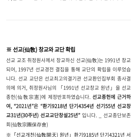
※ 선교(仙敎) 창교와 교단 확립
선교 교조 취정원사께서 창교하신 선교(仙敎)는 1991년 창교
되어, 1997년 선교경전 결집을 통해 교단의 확립을 이루었습
니다. 선교 교단은 선교최고의결기관 선교환인집부회 종사결
의에 의거, 취정원사님의 「1991년 선교창교 원년」을 선교
종헌(仙敎宗憲)에 제정반포하였습니다.
선교종헌에 근거하
여, “
2021년”은 “
환기9218년 단기4354년 선기55년 선교창
교31년(30주년) 선교교단창설25년”
입니다. _ 선교종단보존
회(仙敎宗團保存會)
※「선교개천(仙敎開天) 원년」환기9185년 단기4321년 서