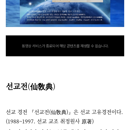
동영상 서비스가 종료되어 해당 콘텐츠를 재생할 수 없습니다.
선교전
(
仙敎典
)
선교 경전
『선교전(仙敎典)』은
선교 고유경전이다.
(1988~1997. 선교 교조 취정원사 原著)