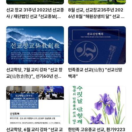
선교 창교 31주년 2022년 선교종
8월 선교, 선교창교35주년 202
사 / 재단법인 선교 「선교종보(仙
6년 8월 “해원상생의 달” 선교 법
敎宗譜)」 편찬
회 및 수행
선교학당, 7월 교리 강좌 “선교 창
민족종교 선교(仙敎) “선교신앙
교(仙敎創敎)”_ 선기60년 선교
백과”
창교36년 열린학당
선교학당, 6월 교리 강좌 “선교 교
한민족 고유종교 선교, 환기9223