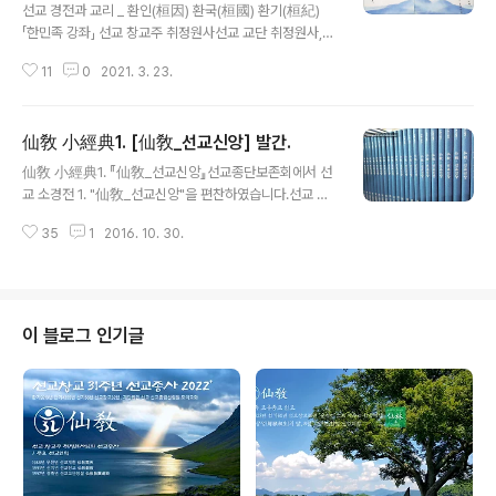
선교 경전과 교리 _ 환인(桓因) 환국(桓國) 환기(桓紀)
「한민족 강좌」 선교 창교주 취정원사선교 교단 취정원사,
올바른 역사의식 확립과 민족정신 고취“환인(桓因) 환국
11
0
2021. 3. 23.
(桓國) 환기(桓紀)”를 정의하다. 선교 창교주 취정원사님
의 “한민족 강좌”는 취정원사께서 환기9188년 선기25년
천지인합일 정회사상을 대각하시고, 선교 환인집부회를 창
仙敎 小經典1. [仙敎_선교신앙] 발간.
립하시어 선제들에게 설하시던, 하느님 환인(桓因) · 하느
글 내용
님의 나라 환국(桓國) · 환국의 연호 환기(桓紀)와 선교상
仙敎 小經典1. 『仙敎_선교신앙』선교종단보존회에서 선
고(仙敎詳考) 선교신앙(仙敎信仰) 등, 선교환인집부회
교 소경전 1. "仙敎_선교신앙"을 편찬하였습니다.선교 창
에 보존된 선교경전 [선교전(仙敎典)] 1997. 취정원사 著
교주, 선교종단 초대종정이신 취정원사(聚正元師)님의 저
에 결집되어 그 일부가 선교 수행경전 [천지인합일 선교] 2
35
1
2016. 10. 30.
서(著書)와 그 간의 "선교仙敎" 정기간행물의 내용을 모
012. 취정원사 著 와 정기간행물 [仙敎] 2007~ 선교환
아서선교경전의 편찬작업을 시작했습니다. 선교 대중포교
인집부회 발행...
를 위한 소경전 중 첫번째 소경전(小經典)입니다.선교창
교주 박광의 취정원사님 원저 ㅣ 선교종단보존회 편찬 ㅣ
선가서림 출판 ㅣ 2016.10.1. 仙敎 _ 선교신앙 한민족고
이 블로그 인기글
유종교 선교(仙敎),환인하느님을 신앙하는 천손신앙(天
孫信仰) 입니다.환인하느님을 바르게 섬기고선교를 보존
하여 포덕교화(布德敎化)하는 선교신앙,재단법인선교와
선교종단보존회에서 이끌어 갑니다.이 책에 실린 하늘의
말씀을 읽는모든 선제(仙弟)들과 함께 일심정회(一心正
回)..