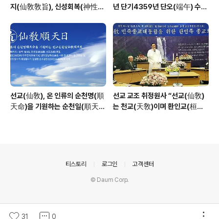
지(仙敎敎旨), 신성회복(神性回
년 단기4359년 단오(端午) 수릿
復)”_ 선기60년 선교창교36년
날 제천의식 성료 _ 창교주 취정원
열린학당
사님 신성교화법문
선교(仙敎), 온 인류의 순천명(順
선교 교조 취정원사 “선교(仙敎)
天命)을 기원하는 순천일(順天
는 천교(天敎)이며 환인교(桓因
日) 기념법회 / “1.9 인류의 날” 제
敎)이다” - 「선교학」강론
정반포
의안내
티스토리
로그인
고객센터
© Daum Corp.
31
0