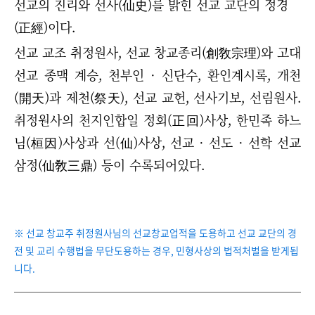
선교의 진리와 선사(仙史)를 밝힌 선교 교단의 정경
(正經)이다.
선교 교조 취정원사, 선교 창교종리(創敎宗理)와 고대
선교 종맥 계승, 천부인
·
신단수, 환인계시록, 개천
(開天)과 제천(祭天), 선교 교헌, 선사기보, 선림원사.
취정원사의 천지인합일 정회(正回)사상, 한민족 하느
님(桓因)사상과 선(仙)사상, 선교 · 선도
·
선학 선교
삼정(仙敎三鼎) 등이 수록되어있다.
※ 선교 창교주 취정원사님의 선교창교업적을 도용하고 선교 교단의 경
전 및 교리 수행법을 무단도용하는 경우, 민형사상의 법적처벌을 받게됩
니다.