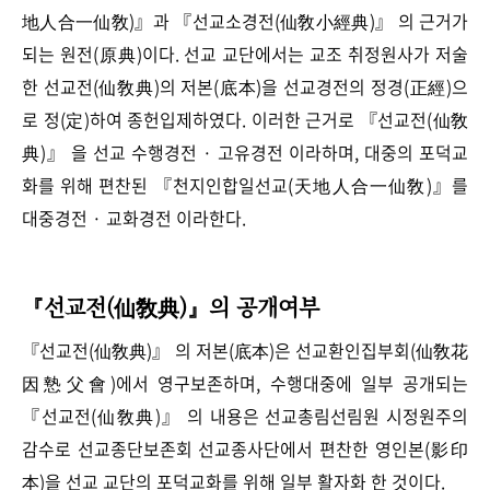
地人合一仙敎)』과 『선교소경전(仙敎小經典)』 의 근거가
되는 원전(原典)이다. 선교 교단에서는 교조 취정원사가 저술
한 선교전(仙敎典)의 저본(底本)을 선교경전의 정경(正經)으
로 정(定)하여 종헌입제하였다. 이러한 근거로 『선교전(仙敎
典)』 을 선교 수행경전 · 고유경전 이라하며, 대중의 포덕교
화를 위해 편찬된 『천지인합일선교(天地人合一仙敎)』를
대중경전 · 교화경전 이라한다.
『선교전(仙敎典)』의 공개여부
『선교전(仙敎典)』 의 저본(底本)은 선교환인집부회(仙敎花
因慹父會)에서 영구보존하며, 수행대중에 일부 공개되는
『선교전(仙敎典)』 의 내용은 선교총림선림원 시정원주의
감수로 선교종단보존회 선교종사단에서 편찬한 영인본(影印
本)을 선교 교단의 포덕교화를 위해 일부 활자화 한 것이다.