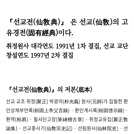
『선교전(仙敎典)』 은 선교(仙敎)의 고
유경전(固有經典)이다.
취정원사 대각연도 1991년 1차 결집, 선교 교단
창설연도 1997년 2차 결집
『선교전(仙敎典)』의 저본(底本)
선교 교조 취정(聚正) 박광의(朴光義) 원사(元師)가 집필한 환
인상제부언록(桓因上帝父言錄) · 환인계시록(桓因啓示錄) ·
환역(桓易) · 필서단고장(筆緖檀古章) · 취정교유집(聚正敎
諭集) · 선교종사기(仙敎宗史記) · 선림원사(仙林院史) · 선