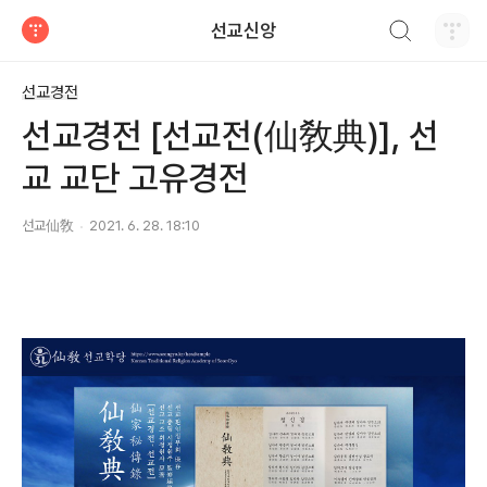
검색하기
선교신앙
티스토리
선교경전
선교경전 [선교전(仙敎典)], 선
교 교단 고유경전
선교仙敎
2021. 6. 28. 18:10