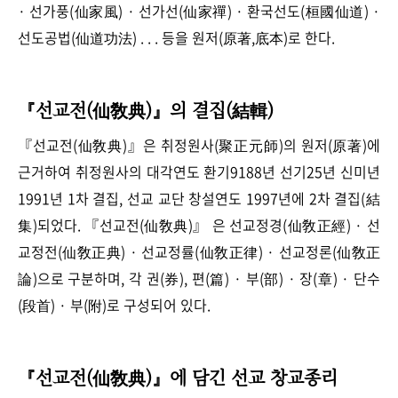
· 선가풍(仙家風) · 선가선(仙家禪) · 환국선도(桓國仙道) ·
선도공법(仙道功法) . . . 등을 원저(原著,底本)로 한다.
『선교전(仙敎典)』의 결집(結輯)
『선교전(仙敎典)』은 취정원사(聚正元師)의 원저(原著)에
근거하여 취정원사의 대각연도 환기9188년 선기25년 신미년
1991년 1차 결집, 선교 교단 창설연도 1997년에 2차 결집(結
集)되었다. 『선교전(仙敎典)』 은 선교정경(仙敎正經) · 선
교정전(仙敎正典) · 선교정률(仙敎正律) · 선교정론(仙敎正
論)으로 구분하며, 각 권(券), 편(篇) · 부(部) · 장(章) · 단수
(段首) · 부(附)로 구성되어 있다.
『선교전(仙敎典)』에 담긴 선교 창교종리