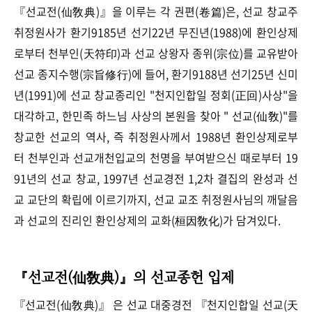
『선교전(仙敎典)』을 이루는 각 권편(卷篇)은, 선교 창교주
취정원사가 환기9185년 선기22년 무진년(1988)에 환인상제
로부터 천부인(天符印)과 선교 상왕자 종위(宗位)를 교유받아
선교 종지수행(宗旨修行)에 들어, 환기9188년 선기25년 신미
년(1991)에 선교 창교종리인 "천지인합일 정회(正回)사상"을
대각하고, 한민족 하느님 사상의 본원을 찾아 "
선교(仙敎)"를
창교한 선교의 역사, 즉 취정원사께서
1988년 환인상제로부
터 천부인과 선교개천입교의 천명을 부여받으신 때로부터 19
91년의 선교 창교, 1997년 선교경전 1,2차 결집의 완성과 선
교 교단의 확립에 이르기까지, 선교 교조 취정원사님의 깨달음
과 선교의 진리인 환인상제의 교화(桓因敎化)가 담겨있다.
『선교전(仙敎典)』의 선교종헌 입제
『선교전(仙敎典)』 은 선교 대중경전 『천지인합일 선교(天