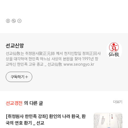
(새창열림)
로그 정보
선교신앙
선교仙敎는 취정원사聚正元師 께서 천지인합일 정회正回사
상을 대각하여 한민족 하느님 사상의 본원을 찾아 1991년 창
교하신 한민족 고유 종교 _ 선교仙敎 www.seongyo.kr
구독하기
더보기
선교경전
의 다른 글
[취정원사 한민족 강좌] 환인의 나라 환국, 환
국의 연호 환기 _ 선교
글 내용