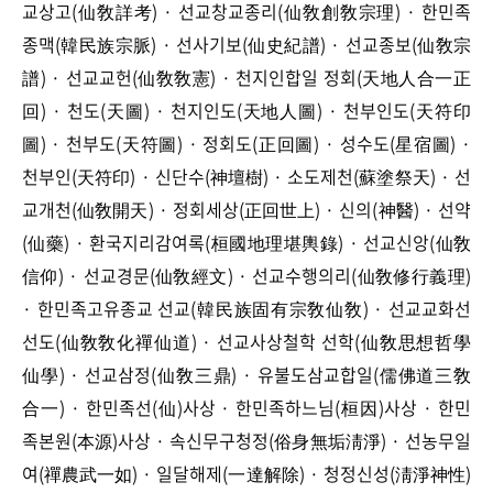
교상고(仙敎詳考) · 선교창교종리(仙敎創敎宗理) · 한민족
종맥(韓民族宗脈) · 선사기보(仙史紀譜) · 선교종보(仙敎宗
譜) · 선교교헌(仙敎敎憲) · 천지인합일 정회(天地人合一正
回) · 천도(天圖) · 천지인도(天地人圖) · 천부인도(天符印
圖) · 천부도(天符圖) · 정회도(正回圖) · 성수도(星宿圖) ·
천부인(天符印) · 신단수(神壇樹) · 소도제천(蘇塗祭天) · 선
교개천(仙敎開天) · 정회세상(正回世上) · 신의(神醫) · 선약
(仙藥) · 환국지리감여록(桓國地理堪輿錄) · 선교신앙(仙敎
信仰) · 선교경문(仙敎經文) · 선교수행의리(仙敎修行義理)
· 한민족고유종교 선교(韓民族固有宗敎仙敎) · 선교교화선
선도(仙敎敎化禪仙道) · 선교사상철학 선학(仙敎思想哲學
仙學) · 선교삼정(仙敎三鼎) · 유불도삼교합일(儒佛道三敎
合一) · 한민족선(仙)사상 · 한민족하느님(桓因)사상 · 한민
족본원(本源)사상 · 속신무구청정(俗身無垢淸淨) · 선농무일
여(禪農武一如) · 일달해제(一達解除) · 청정신성(淸淨神性)