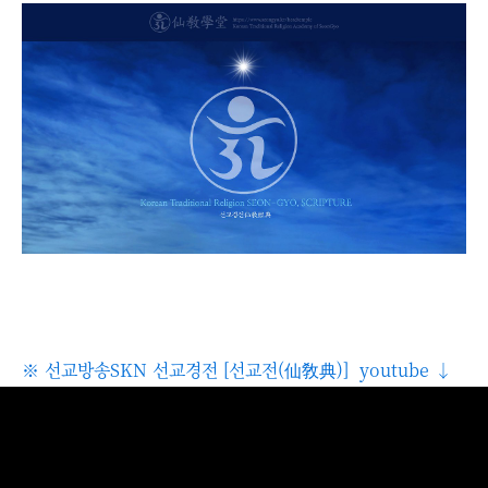
※ 선교방송SKN 선교경전 [선교전(仙敎典)] youtube ↓