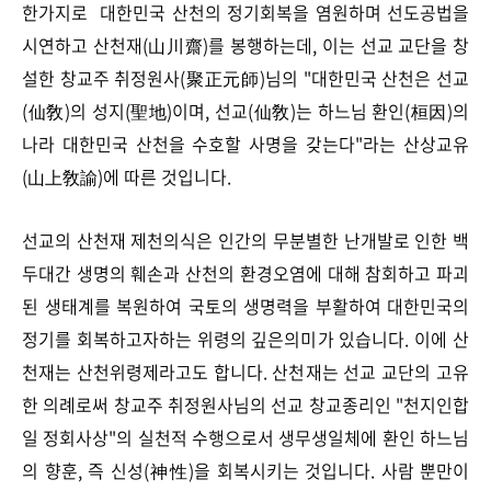
한가지로 대한민국 산천의 정기회복을 염원하며 선도공법을
시연하고 산천재(山川齋)를 봉행하는데, 이는 선교 교단을 창
설한 창교주 취정원사(聚正元師)님의 "대한민국 산천은 선교
(仙敎)의 성지(聖地)이며, 선교(仙敎)는 하느님 환인(桓因)의
나라 대한민국 산천을 수호할 사명을 갖는다"라는 산상교유
(山上敎諭)에 따른 것입니다.
선교의 산천재 제천의식은 인간의 무분별한 난개발로 인한 백
두대간 생명의 훼손과 산천의 환경오염에 대해 참회하고 파괴
된 생태계를 복원하여 국토의 생명력을 부활하여 대한민국의
정기를 회복하고자하는 위령의 깊은의미가 있습니다. 이에 산
천재는 산천위령제라고도 합니다. 산천재는 선교 교단의 고유
한 의례로써 창교주 취정원사님의 선교 창교종리인 "천지인합
일 정회사상"의 실천적 수행으로서 생무생일체에 환인 하느님
의 향훈, 즉 신성(神性)을 회복시키는 것입니다. 사람 뿐만이