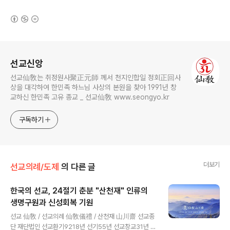
(새창열림)
로그 정보
선교신앙
선교仙敎는 취정원사聚正元師 께서 천지인합일 정회正回사
상을 대각하여 한민족 하느님 사상의 본원을 찾아 1991년 창
교하신 한민족 고유 종교 _ 선교仙敎 www.seongyo.kr
구독하기
더보기
선교의례/도제
의 다른 글
한국의 선교, 24절기 춘분 "산천재" 인류의
생명구원과 신성회복 기원
글 내용
선교 仙敎 / 선교의례 仙敎儀禮 / 산천재 山川齋 선교종
단 재단법인 선교환기9218년 선기55년 선교창교31년 신