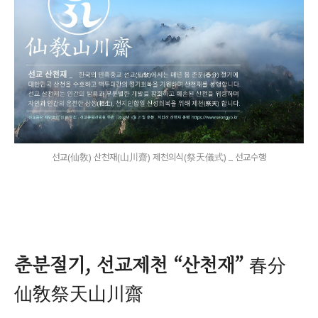
선교(仙敎) 산천재(山川齋) 제천의식(祭天儀式) _ 선교수행
춘분절기, 선교제천 “산천재”
春分
仙敎祭天山川齋