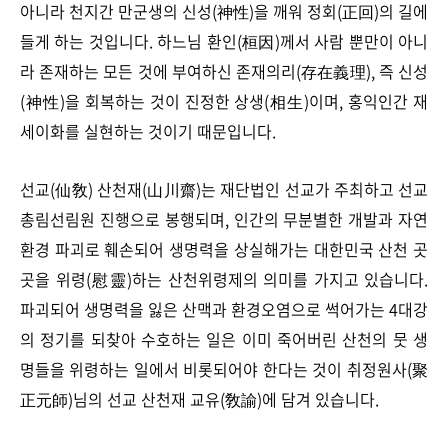
아니라 천지간 만군생의 신성(神性)을 깨워 정회(正回)의 길에
들게 하는 것입니다. 하느님 환인(桓因)께서 사람 뿐만이 아니
라 존재하는 모든 것에 부여하신 존재의리(存在義理), 즉 신성
(神性)을 회복하는 것이 진정한 상생(相生)이며, 홍익인간 재
세이화를 실현하는 것이기 때문입니다.
선교(仙敎) 산천재(山川齋)는 재단법인 선교가 주최하고 선교
총림선림원 진행으로 봉행되며, 인간의 무분별한 개발과 자연
환경 파괴로 훼손되어 생명력을 상실해가는 대한민국 산천 곳
곳을 위령(慰靈)하는 산천위령제의 의미를 가지고 있습니다.
파괴되어 생명력을 잃은 산맥과 환경오염으로 썩어가는 4대강
의 정기를 되찾아 수호하는 일은 이미 죽어버린 산천의 뭇 생
명들을 위령하는 일에서 비롯되어야 한다는 것이 취정원사(聚
正元師)님의 선교 산천재 교유(敎諭)에 담겨 있습니다.