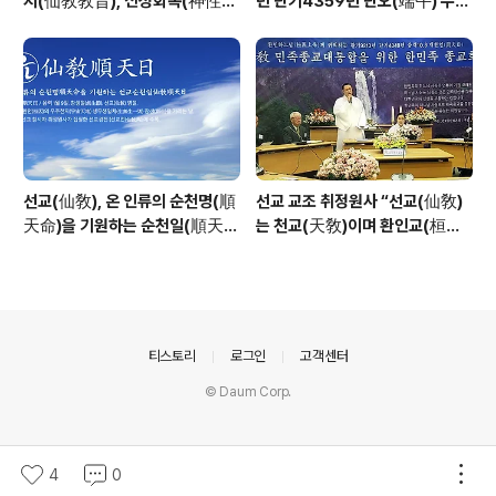
지(仙敎敎旨), 신성회복(神性回
년 단기4359년 단오(端午) 수릿
復)”_ 선기60년 선교창교36년
날 제천의식 성료 _ 창교주 취정원
열린학당
사님 신성교화법문
선교(仙敎), 온 인류의 순천명(順
선교 교조 취정원사 “선교(仙敎)
天命)을 기원하는 순천일(順天
는 천교(天敎)이며 환인교(桓因
日) 기념법회 / “1.9 인류의 날” 제
敎)이다” - 「선교학」강론
정반포
의안내
티스토리
로그인
고객센터
© Daum Corp.
4
0