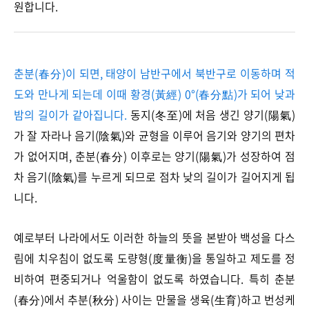
원합니다.
춘분(春分)이 되면, 태양이 남반구에서 북반구로 이동하며 적
도와 만나게 되는데 이때 황경(黃經) 0°(春分點)가 되어 낮과
밤의 길이가 같아집니다.
동지(冬至)에 처음 생긴 양기(陽氣)
가 잘 자라나 음기(陰氣)와 균형을 이루어 음기와 양기의 편차
가 없어지며, 춘분(春分) 이후로는 양기(陽氣)가 성장하여 점
차 음기(陰氣)를 누르게 되므로 점차 낮의 길이가 길어지게 됩
니다.
예로부터 나라에서도 이러한 하늘의 뜻을 본받아 백성을 다스
림에 치우침이 없도록 도량형(度量衡)을 통일하고 제도를 정
비하여 편중되거나 억울함이 없도록 하였습니다. 특히 춘분
(春分)에서 추분(秋分) 사이는 만물을 생육(生育)하고 번성케