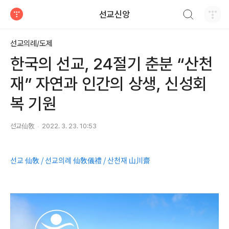
검색하기
선교신앙
티스토리
선교의례/도제
한국의 선교, 24절기 춘분 “산천
재” 자연과 인간의 상생, 신성회
복 기원
선교仙敎
2022. 3. 23. 10:53
선교 仙敎 / 선교의례 仙敎儀禮 / 산천재 山川齋