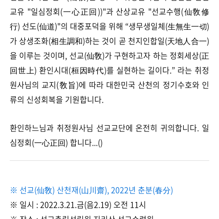
교유 "일심정회(一心正回))"과 산상교유 "선교수행(仙敎修
行) 선도(仙道)"의 대중포덕을 위해 “생무생일체(生無生一切)
가 상생조화(相生調和)하는 것이 곧 천지인합일(天地人合一)
을 이루는 것이며, 선교(仙敎)가 구현하고자 하는 정회세상(正
回世上) 환인시대(桓因時代)를 실현하는 길이다.” 라는 취정
원사님의 교지(敎旨)에 따라 대한민국 산천의 정기수호와 인
류의 신성회복을 기원합니다.
환인하느님과 취정원사님 선교교단에 온전히 귀의합니다. 일
심정회(一心正回) 합니다...()
※ 선교(仙敎) 산천재(山川齋), 2022년 춘분(春分)
※ 일시 : 2022.3.21.금(음2.19) 오전 11시