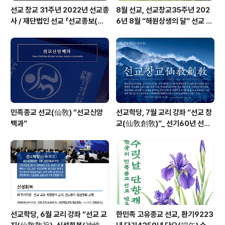
선교 창교 31주년 2022년 선교종
8월 선교, 선교창교35주년 202
사 / 재단법인 선교 「선교종보(仙
6년 8월 “해원상생의 달” 선교 법
敎宗譜)」 편찬
회 및 수행
민족종교 선교(仙敎) “선교신앙
선교학당, 7월 교리 강좌 “선교 창
백과”
교(仙敎創敎)”_ 선기60년 선교
창교36년 열린학당
선교학당, 6월 교리 강좌 “선교 교
한민족 고유종교 선교, 환기9223