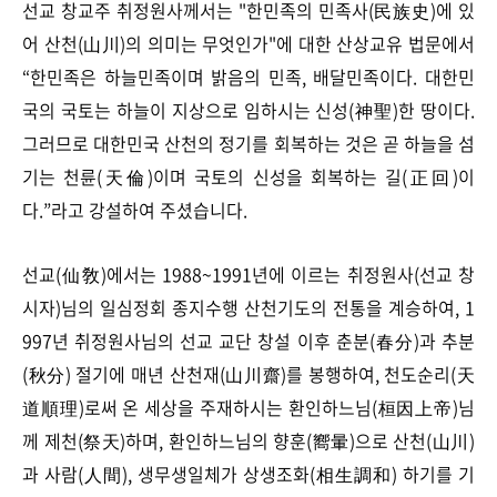
선교 창교주 취정원사께서는 "한민족의 민족사(民族史)에 있
어 산천(山川)의 의미는 무엇인가"에 대한 산상교유 법문에서
“한민족은 하늘민족이며 밝음의 민족, 배달민족이다. 대한민
국의 국토는 하늘이 지상으로 임하시는 신성(神聖)한 땅이다.
그러므로 대한민국 산천의 정기를 회복하는 것은 곧 하늘을 섬
기는 천륜(天倫)이며 국토의 신성을 회복하는 길(正回)이
다.”라고 강설하여 주셨습니다.
선교(仙敎)에서는 1988~1991년에 이르는 취정원사(선교 창
시자)님의 일심정회 종지수행 산천기도의 전통을 계승하여, 1
997년 취정원사님의 선교 교단 창설 이후 춘분(春分)과 추분
(秋分) 절기에 매년 산천재(山川齋)를 봉행하여, 천도순리(天
道順理)로써 온 세상을 주재하시는 환인하느님(桓因上帝)님
께 제천(祭天)하며, 환인하느님의 향훈(嚮暈)으로 산천(山川)
과 사람(人間), 생무생일체가 상생조화(相生調和) 하기를 기