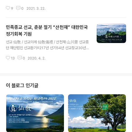
축년 산천재 봉행 仙敎宗團財團法人仙敎 桓紀九二一
9
0
2021. 3. 22.
八 仙紀五十五 仙敎創敎三十一辛丑年 山川齋奉行
민족종교 선교종단 재단법인 선교(仙敎)에서는 24절기
춘분(春分) 절기에 대한민국 산천의 정기회복을 위해 산천
민족종교 선교, 춘분 절기 “산천재” 대한민국
재(山川齋)를 봉행합니다. 민족종교 선교종단 재단법인
선교(仙敎)에서는 24절기 춘분(春分) 절기에 대한민국
정기회복 기원
글 내용
산천의 정기회복을 위해 산천재(山川齋)를 봉행합니다.
선교 仙敎 / 선교의례 仙敎儀禮 / 산천재 山川齋 선교종
선교(仙敎)의 춘분 절기 산천재(산천위령제)의 의미는 선
단 재단법인 선교환기9217년 선기54년 선교창교30년
교 창교주 취정원사(聚正元師)님의 "대한민국 산천은 선
경자년 산천재 봉행 仙敎宗團財團法人仙敎 桓紀九二
교(仙敎)의 성지(聖地)이며, 선교(仙敎)는 하느님 환인
13
0
2020. 4. 2.
一七 仙紀五十四 仙敎創敎三十年庚子年 山川齋奉
(桓因)의 나라 대한민국 산천을 수호할 사명을 갖는다"는
行 민족종교 선교종단 재단법인 선교(仙敎)에서는 24절
산상교유에 ..
기 춘분(春分) 절기에 대한민국 산천의 정기회복을 위해
산천재(山川齋)를 봉행합니다.선교(仙敎) 산천재(山川
齋)는 재단법인 선교가 주최하고 선교총림선림원 진행으
이 블로그 인기글
로 봉행되며, 인간의 무분별한 개발과 자연환경 파괴로 훼
손되어 생명력을 상실해가는 대한민국 산천 곳곳을 위령
(慰靈)하는 산천위령제의 의미를 가지고 있습니다. 파괴되
어 생명력을 잃은 산맥과 환경오염으로 썩어가는 4대강의
정기를 되찾아 수호하는 일은 이미 죽어버린 산천의 크고
작은 생명들을 위..