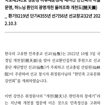
문명,
하느님 환인의 광명개천 율려조화 개천도(開天圖)
_ 환기9219년 단기4355년 선기56년 선교창교32년 202
2.10.3
한국의 고유한 민족종교 선교(仙敎)는 2022년 10월 3일 국
경일 개천절(開天節)을 맞아 선교환인집부회 후원으로 선교
종단 재단법인 선교(仙敎)가 주최하고 선교총림 선림원(仙林
院)이 주관하여 선교 창시자 취정원사님의
“
한민족 고유문화
강연회
”
를 개최하였습니다.
이번 강연은 취정원사의 “개천(開天)은 한민족의 창세기”라
는 지난해 개천절 법문에 이은 것으로 민족정신을 고취하