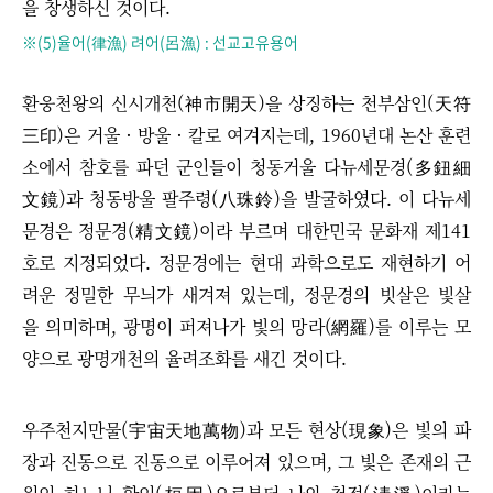
을 창생하신 것이다.
※
(5)
율어(律漁) 려어(呂漁) : 선교고유용어
환웅천왕의 신시개천(神市開天)을 상징하는 천부삼인(天符
三印)은 거울 · 방울 · 칼로 여겨지는데, 1960년대 논산 훈련
소에서 참호를 파던 군인들이 청동거울 다뉴세문경(多鈕細
文鏡)과 청동방울 팔주령(八珠鈴)을 발굴하였다. 이 다뉴세
문경은 정문경(精文鏡)이라 부르며 대한민국 문화재 제141
호로 지정되었다. 정문경에는 현대 과학으로도 재현하기 어
려운 정밀한 무늬가 새겨져 있는데, 정문경의 빗살은 빛살
을 의미하며, 광명이 퍼져나가 빛의 망라(網羅)를 이루는 모
양으로 광명개천의 율려조화를 새긴 것이다.
우주천지만물(宇宙天地萬物)과 모든 현상(現象)은 빛의 파
장과 진동으로 진동으로 이루어져 있으며, 그 빛은 존재의 근