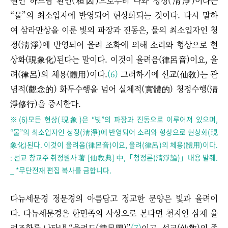
원인 하느님 환인(桓因)으로부터 나와 청정(淸淨)이라는
“물”의 최소입자에 반영되어 현상화되는 것이다. 다시 말하
여 삼라만상을 이룬 빛의 파장과 진동은, 물의 최소입자인 청
정(淸淨)에 반영되어 율려 조화에 의해 소리와 형상으로 현
상화(現象化)된다는 말이다. 이것이 율려음(律呂音)이요, 율
려(律呂)의 체용(體用)이다.
(6)
그러하기에 선교(仙敎)는 관
념적(觀念的) 화두수행을 넘어 실체적(實體的) 청정수행(淸
淨修行)을 중시한다.
※(6)모든 현상(現象)은 “빛”의 파장과 진동으로 이루어져 있으며,
“물”의 최소입자인 청정(淸淨)에 반영되어 소리와 형상으로 현상화(現
象化)된다. 이것이 율려음(律呂音)이요, 율려(律呂)의 체용(體用)이다.
: 선교 창교주 취정원사 著 [仙敎典] 中,「청정론(淸淨論)」내용 발췌.
_ *무단전재 편집 복사를 금합니다.
다뉴세문경 정문경의 아름답고 정교한 문양은 빛과 율려이
다. 다뉴세문경은 한민족의 사상으로 본다면 천지인 삼재 율
려조화를 나타낸 “율려도(律呂圖)”
(7)
이고, 선교(仙敎)의 종