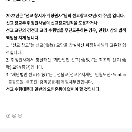
2022년은 “선교 창시자 취정원사”님의 선교창교32년(31주년) 입니다.
선교 창교주 취정원사님의 선교창교업적을 도용하거나
선교 교단의 경전과 교리 수행법을 무단도용하는 경우, 민형사상의 법적
책임을 지게 됩니다.
1. “선교 창교”는 선교(仙敎) 교단을 창설하신 취정원사님의 고유한 업
적입니다.
2. 취정원사께서 창설하신 “재단법인 선교(仙敎)”는 최초의 선교(仙
敎) 교단(종단)입니다.
3. “재단법인 선교(仙敎)”는 _ 선불교(선교유지재단·만월도전·Suntao
·불광도원·국조전·홍익공동체)와 일체무관합니다.
선교 수행대중과 일반의 오인혼동이 없어야 할 것입니다.
(새창열림)
로그 정보