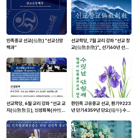
민족종교 선교(仙敎) “선교신앙
선교학당, 7월 교리 강좌 “선교 창
백과”
교(仙敎創敎)”_ 선기60년 선교
창교36년 열린학당
선교학당, 6월 교리 강좌 “선교 교
한민족 고유종교 선교, 환기9223
지(仙敎敎旨), 신성회복(神性回
년 단기4359년 단오(端午) 수릿
復)”_ 선기60년 선교창교36년
날 제천의식 성료 _ 창교주 취정원
열린학당
사님 신성교화법문