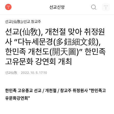
검색하기
선교신앙
티스토리
선교(仙敎)/선교 창교주
선교(仙敎), 개천절 맞아 취정원
사 “다뉴세문경(多鈕細文鏡),
한민족 개천도(開天圖)” 한민족
고유문화 강연회 개최
선교仙敎
2022. 10. 5. 17:10
한민족 고유종교 선교 / 개천절 / 창교주 취정원사 "한민족고
유문화강연회"