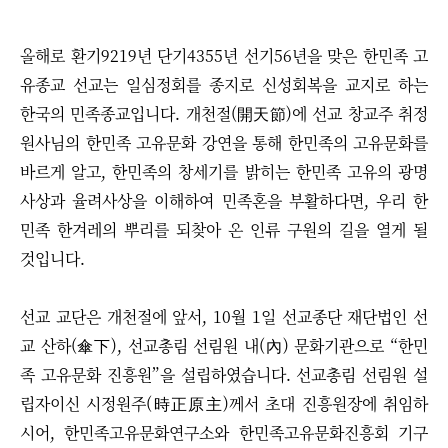
올해로 환기9219년 단기4355년 선기56년을 맞은 한민족 고
유종교 선교는 일심정회를 종지로 신성회복을 교지로 하는
한국의 민족종교입니다.
개천절(開天節)에
선교 창교주 취정
원사님의 한민족 고유문화 강연을 통해
한민족의 고유문화를
바르게 알고,
한민족의 창세기를 밝히는 한민족 고유의 광명
사상과 율려사상을 이해하여 민족혼을 부활하다면, 우리 한
민족 한겨레의 뿌리를 되찾아 온 인류 구원의 길을 열게 될
것입니다.
선교 교단은 개천절에 앞서,
10월 1일
선교종단 재단법인 선
교 산하(傘下), 선교총림 선림원 내(內) 문화기관으로 “한민
족 고유문화 진흥원”을 설립하였습니다. 선교총림 선림원 설
립자이신 시정원주(時正原主)께서 초대 진흥원장에 취임하
시어, 한민족고유문화연구소와 한민족고유문화진흥회 기구