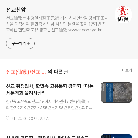
선교신앙
선교仙敎는 취정원사聚正元師 께서 천지인합일 정회正回사
상을 대각하여 한민족 하느님 사상의 본원을 찾아 1991년 창
교하신 한민족 고유 종교 _ 선교仙敎 www.seongyo.kr
구독하기
더보기
선교(仙敎)/선교 창교주
의 다른 글
선교 취정원사, 한민족 고유문화 강연회 “다뉴
세문경과 율려사상”
글 내용
한민족 고유종교 선교 / 창시자 취정원사 / 선학(仙學) 강
의 환기9219년 단기4355년 선기56년 임인년선교 창시
자 취정원사, 「한민족 고유문화 강연회」 개최 한국의 고유
21
0
2022. 9. 27.
문화유산 다뉴세문경(多鈕細文鏡)과 율려사상(律呂思
想) 한국의 민족종교 선교(仙敎), 교단에서는 창교주 취정
원사님의 [한민족 고유문화 강연회]를 개최하였습니다. 취