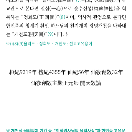
교관으로 본다면 일심(一心)으로 순수신성(純粹神性)을 회
복하는 “정회도(正回圖)”
(8)
이며, 역사적 관점으로 본다면
한민족의 창세기 환인 하느님의 천지개벽 광명개천을 나타내
는 “개천도(開天圖)”
(9)
이다. 》
※()(8)(9)율려도 · 정회도 · 개천도 : 선교고유용어
桓紀9219年 檀
紀
4355年 仙
紀
56年 仙敎創敎32年
仙敎創敎主聚正元師 開天敎諭
※ 개천절 율려의제 기간 중, “취정원사님의 율려사상”과 한민족 고유문