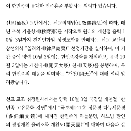
여 한민족의 웅대한 민족혼을 부활하는 의의가 있습니다.
선교(仙敎) 교단에서는 선교의례법(仙敎儀禮法)에 따라, 매
년 추석 가을향재(秋嚮齋)를 시작으로 원래의 개천절 음력 1
0월 3일까지 천지인합일 상생조화를 안배하는 선교 교단의
참선의식
“
율려의제(律呂懿齊)
”
선정기간을 실시하여, 이 기
간 중에 양력 10월 3일에는 한민족강좌를 개최하고, 음력 10
월 3일에는 개천대제(開天大祭) 천제(天祭)를 봉행하여, 우
리 한민족의 태동을 의미하는 “개천(開天)”에 대해 널리 알
려왔습니다.
선교 교조 취정원사께서는 양력 10월 3일 국경일 개천절
“
한
민족 고유문화 강연
”
에서
“국보제141호 정문경 다뉴세문경
(多鈕細文鏡)
에 새겨진 한민족의 하늘문명, 하느님 환인
의 광명개천 율려조화 개천도(開天圖)
”에 대하여
다음과 같