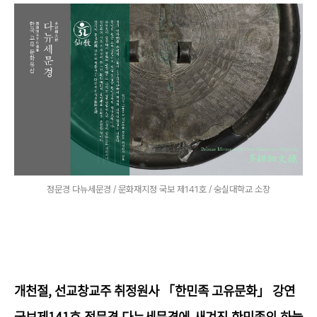
정문경 다뉴세문경 / 문화재지정 국보 제141호 / 숭실대학교 소장
개천절, 선교창교주 취정원사 「한민족 고유문화」 강연
국보제141호 정문경 다뉴세문경에 새겨진
한민족의 하늘