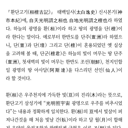
『환단고기(桓檀古記)』 태백일사(太白逸史) 신시본기(神
市本紀)에, 自天光明謂之桓也 自地光明謂之檀也라 하였
다. 하늘의 광명을 환(桓)이라 하고 땅의 광명을 단(檀)이
라 한다는 말이다. 예로부터 한반도를 단주(亶洲)라 하였으
니, 단(亶)과 단(壇) 그리고 단(檀)이 혼용되었던 옛 실상
을 고려해 볼 때, 단군(檀君)은 하늘의 빛이 머무는 땅 단주
(亶洲), 첫새벽의 빛이 머무는 한반도 조선(朝鮮), 천지인합
일 광명의 땅 아사달(阿斯達)을 다스리던 선인(仙人)이
라 할 것이다.
환(桓)은 우주천지에 가득한 빛(亘)의 진리(木)라는 뜻으로,
환단고기 삼성기에 “光明照宇宙 광명으로 우주를 비추시었
다”는 내용과 정확하게 일치한다. 환(桓)의 亘에서 빛살이 퍼
져나간것을 해 처음 빛날 간(倝)이라 하고 달 월(月)이 합해
져 음양의 율려조화가 완벽하게 균형을 이룬 조(朝)가 된다.