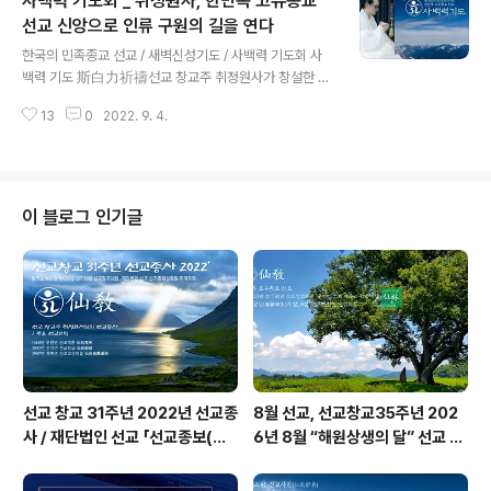
사백력 기도회 _ 취정원사, 한민족 고유종교
정원사님의 한민족 고유문화 강연 “다뉴세문경과 율려사
상”은 2022년 9월 25일에 이어 10월 3일 개천절에 영상
선교 신앙으로 인류 구원의 길을 연다
글 내용
교화로 진행합니다. 선교총림 선림원에서 개최된 본 강연
한국의 민족종교 선교 / 새벽신성기도 / 사백력 기도회 사
회는 선교환인집부회 후원, 재단법인 선교 주최, 선교총림
백력 기도 斯白力祈禱선교 창교주 취정원사가 창설한 한
선림원 주관으로 진행되었습니다. 음력 8월 15일 추석 추
민족 고유종교 선교(한국의 민족종교 선교)의 「새벽 신성
향재에 입재한 “한민족 개천대제 율려의제” 참선수행 중인
13
0
2022. 9. 4.
기도」 선교 창시자 취정원사, 《한민족 사백력 기도회》 창설
선교(仙敎) 교단은 음력 10월 ..
한민족 고유종교 선교, 선교창교 종지수행 “새벽신성기도
의 전통”을 수행대중에 계승 “사백력 기도”는 선교 교단을
창설한 교조 박광의(朴光義) 취정원사(聚正元師)님의
“새벽신성기도”에 근거한다.그 연원을 깊이 살펴볼 때에,
이 블로그 인기글
취정원사께서는 환기9185년 단기4321년 서기1988년
선기22년에 환인 상제(桓因上帝)님으로부터 선교 상왕
자 종위(宗位)와 천부인(天符印)을 교유받으사, 천일(千
日)의 일심정회(一心正回) 종지수행에 들어, 환기9188
년 단기4324년 서기1991년 선기25..
선교 창교 31주년 2022년 선교종
8월 선교, 선교창교35주년 202
사 / 재단법인 선교 「선교종보(仙
6년 8월 “해원상생의 달” 선교 법
敎宗譜)」 편찬
회 및 수행