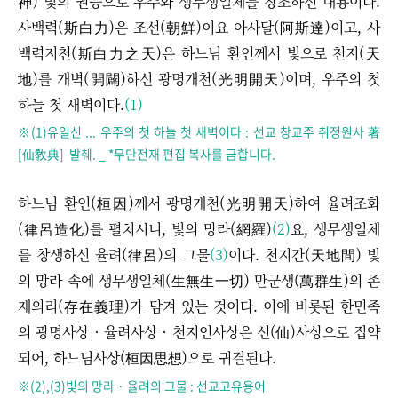
神) 빛의 권능으로 우주와 생무생일체를 창조하신 내용이다.
사백력(斯白力)은 조선(朝鮮)이요 아사달(阿斯達)이고, 사
백력지천(斯白力之天)은 하느님 환인께서 빛으로 천지(天
地)를 개벽(開闢)하신 광명개천(光明開天)이며, 우주의 첫
하늘 첫 새벽이다.
(1)
※
(1)유일신 ... 우주의 첫 하늘 첫 새벽이다 :
선교 창교주 취정원사 著
[仙敎典] 발췌. _ *무단전재 편집 복사를 금합니다.
하느님 환인(桓因)께서 광명개천(光明開天)하여 율려조화
(律呂造化)를 펼치시니, 빛의 망라(網羅)
(2)
요, 생무생일체
를 창생하신 율려(律呂)의 그물
(3)
이다. 천지간(天地間) 빛
의 망라 속에 생무생일체(生無生一切) 만군생(萬群生)의 존
재의리(存在義理)가 담겨 있는 것이다. 이에 비롯된 한민족
의 광명사상 · 율려사상 · 천지인사상은 선(仙)사상으로 집약
되어, 하느님사상(桓因思想)으로 귀결된다.
※(2),(3)빛의 망라 · 율려의 그물 : 선교고유용어