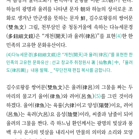
하늘의 광명과 율려를 나타낸 문자 朝와 하늘의 상서로운 조
화로 생겨난 만군생을 뜻하는 문자 鮮, 김수로왕릉의 쌍어문
(雙魚文) 그림, 천부삼인 중 청동거울에 속하는 다뉴세문경
(多鈕細文鏡)은 “개천(開天)과 율려(律呂)”를 표현
(4)
한 한
민족의 고유한 문화유산이다.
(4)다뉴세문경(多鈕細文鏡)은 “개천(開天)과 율려(律呂)”를 표현한 한
민족의 고유한 문화유산 : 선교 창교주 취정원사 著 [仙敎典] 中,「율려
도(律呂圖)」내용 발췌. _ *무단전재 편집 복사를 금합니다.
김수로왕릉 쌍어문(雙魚文)은 율려(律呂)의 그물을 짜는 두
마리의 물고기 율어(律魚)와 려어(呂魚)
(5)
를 그린 것이라
하겠다. 율어(律魚)는 육률(六律)이고 양성(陽聲)이요, 려어
(呂魚)는 육려(六呂)요 음성(陰聲)이라, 씨줄과 날줄이 되어
율려의 그물을 짠다. 즉 하느님 환인께서는 광명의 빛살과 풍
백 우사 운사의 빗살을 내리시어 만물의 의미와 소리와 모양