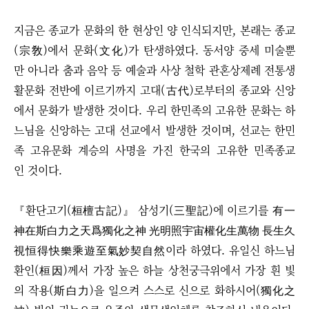
지금은 종교가 문화의 한 현상인 양 인식되지만, 본래는 종교
(宗敎)에서 문화(文化)가 탄생하였다. 동서양 중세 미술뿐
만 아니라 춤과 음악 등 예술과 사상 철학 관혼상제례 전통생
활문화 전반에 이르기까지 고대(古代)로부터의 종교와 신앙
에서 문화가 발생한 것이다. 우리 한민족의 고유한 문화는 하
느님을 신앙하는 고대 선교에서 발생한 것이며, 선교는 한민
족 고유문화 계승의 사명을 가진 한국의 고유한 민족종교
인 것이다.
『환단고기(桓檀古記)』 삼성기(三聖記)에 이르기를 有一
神在斯白力之天爲獨化之神 光明照宇宙權化生萬物 長生久
視恒得快樂乘遊至氣妙契自然이라 하였다. 유일신 하느님
환인(桓因)께서 가장 높은 하늘 상천궁극위에서 가장 흰 빛
의 작용(斯白力)을 일으켜 스스로 신으로 화하시어(獨化之