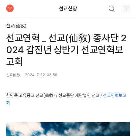
검색하기
선교신앙
티스토리
선교(仙敎)
선교연혁 _ 선교(仙敎) 종사단 2
024 갑진년 상반기 선교연혁보
고회
선교仙敎
2024. 7. 22. 06:50
한민족 고유종교 선교(仙敎) / 선교종단 재단법인 선교
/ 선교연혁보고
회