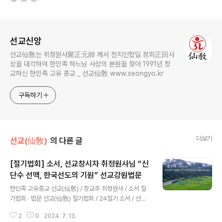
로그 정보
선교신앙
선교仙敎는 취정원사聚正元師 께서 천지인합일 정회正回사
상을 대각하여 한민족 하느님 사상의 본원을 찾아 1991년 창
교하신 한민족 고유 종교 _ 선교仙敎 www.seongyo.kr
구독하기
더보기
선교(仙敎)
의 다른 글
[절기법회] 소서, 선교창시자 취정원사님 “신
단수 선맥, 한국선도의 기원” 선교강원법문
글 내용
한민족 고유종교 선교(仙敎) / 창교주 취정원사 / 소서 절
기법회 · 법문 선교(仙敎) 절기법회 / 24절기 소서 / 선교
창시자 취정원사님 선도법문​“신단수 선맥(神檀樹仙脈),
2
0
2024. 7. 13.
한국선도의 기원(韓國仙道起源)” 선교(仙敎) 취정원사,