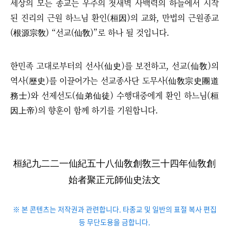
세상의 모든 종교는 우주의 첫새벽 사백력의 하늘에서 시작
된 진리의 근원 하느님 환인(桓因)의 교화, 만법의 근원종교
(根源宗敎)
“
선교(仙敎)
”
로 하나 될 것입니다.
한민족 고대로부터의 선사(仙史)를 보전하고, 선교(仙敎)의
역사(歷史)를 이끌어가는 선교종사단 도무사(仙敎宗史團道
務士)와 선제선도(仙弟仙徒) 수행대중에게 환인 하느님(桓
因上帝)의 향훈이 함께 하기를 기원합니다.
桓紀九二二一仙紀五十八仙敎創敎三十四年仙敎創
始者聚正元師仙史法文
※ 본 콘텐츠는 저작권과 관련합니다. 타종교 및 일반의 표절 복사 편집
등 무단도용을 금합니다.