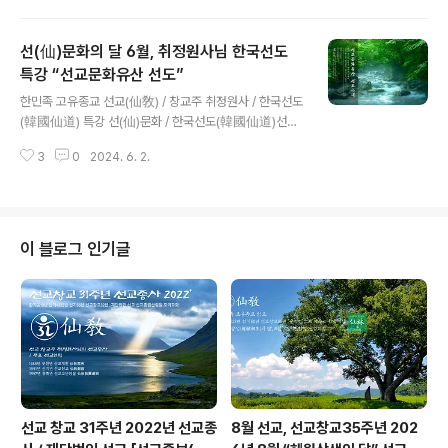
‘7월, 신단수의 달’ 맞아 ‘신단수 선맥, 한국선도의 기원’ 주
제로 절기법회 법문 / “선도(仙道)의 맥(脈)은 하느님 환인
선(仙)문화의 달 6월, 취정원사님 한국선도
(桓因)의 교화 선교(仙敎)에서 비롯되어 환국(桓國)으로
전해졌으니, 한국선도(韓國仙道)는 곧 환국선도(桓國仙
특강 “선교문화유산 선도”
글 내용
道)이다. 한국선도의 선맥(仙脈)은 천지인합일(天地人合
한민족 고유종교 선교(仙敎) / 창교주 취정원사 / 한국선도
一)의 상징인 신단수(神檀樹) 아래로 하강한 환웅(桓雄)
(韓國仙道) 특강 선(仙)문화 / 한국선도(韓國仙道)선교
에서 단군(檀君)으로 이어져, 하느님 환인(桓因上帝)께
창교주 취정원사님 한민족선도 특강“선도(仙道)는 선교문
제천(祭天)하며 교화(敎化)를 펼치어 생무생일체를 다스
3
0
2024. 6. 2.
화유산(仙敎文化遺産)” 선교(仙敎) 취정원사, ‘6월, 선
렸으니, 이에 한민족의 고..
문화의 달’ 맞아 ‘선교문화유산 선도(仙道)’ 주제로 한국선
도 특강 진행 / “한민족 고유 선도는 한민족 하느님 사상에
기반한 선교문화유산이요, 선사상의 문화적 현상이다.” _
聚正元師 仙道敎諭 [선교중앙종무원] 한국의 민족종교
이 블로그 인기글
종단 재단법인 선교(財團法人仙敎)와 선교총림 선림원
(仙敎叢林仙林院)은 6월 1일 ‘선문화(仙文化)의 달’을
맞아 ‘선교문화유산(仙敎文化遺産) 선도(仙道)’를 주제
로 선교 창시자 취정원사(聚正元師)님의 한국선도(韓國
仙道) 특강을 영상교화로 진행했습니다.취..
선교 창교 31주년 2022년 선교종
8월 선교, 선교창교35주년 202