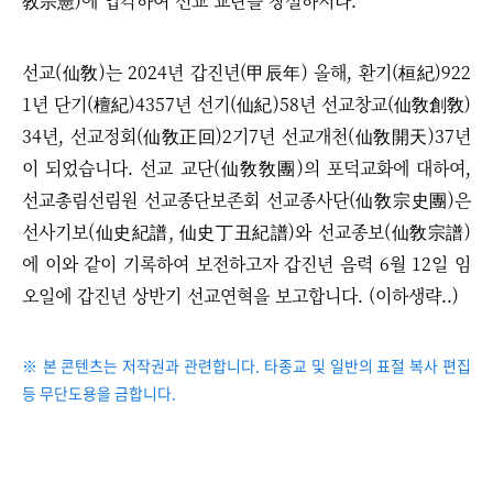
敎宗憲)에 입각하여 선교 교단을 창설하시다.
선교
(仙敎)는
2024년 갑진년(甲辰年) 올해, 환기(桓紀)922
1년 단기(檀紀)4357년 선기(仙紀)58년 선교창교(仙敎創敎)
34년, 선교정회(仙敎正回)2기7년 선교개천(仙敎開天)37년
이 되었습니다.
선교 교단(仙敎敎團)의 포덕교화에 대하여,
선교총림선림원 선교종단보존회 선교종사단(仙敎宗史團)은
선사기보(仙史紀譜, 仙史丁丑紀譜)와 선교종보(仙敎宗譜)
에 이와 같이 기록하여 보전하고자 갑진년 음력 6월 12일 임
오일에 갑진년 상반기 선교연혁을 보고합니다. (이하생략..)
※ 본 콘텐츠는 저작권과 관련합니다. 타종교 및 일반의 표절 복사 편집
등 무단도용을 금합니다.