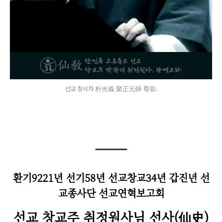
선교 창시자 朴光義 聚正元師 尊影.
환기9221년 선기58년 선교창교34년 갑진년 선
교종사단 선교연혁보고회
선교 창교주 취정원사님 선사(仙史)