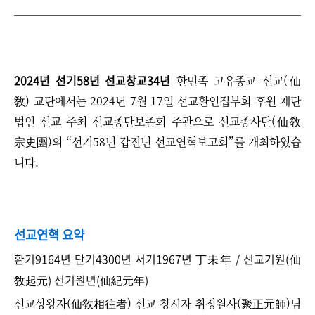
2024년 선기58년 선교창교34년
한민족 고유종교 선교(仙
敎) 교단에서는 2024년 7월 17일 선교환인집부회 후원 재단
법인 선교 주최 선교종단보존회 주관으로 선교종사단(仙敎
宗史團)의 “선기58년 갑진년 선교연혁보고회”를 개최하였습
니다.
선교연혁 요약
환기9164년 단기4300년 서기1967년 丁未年 / 선교기원(仙
敎起元) 선기원년(仙紀元年)
선교상왕자(仙敎相往者) 선교 창시자 취정원사(聚正元師)님