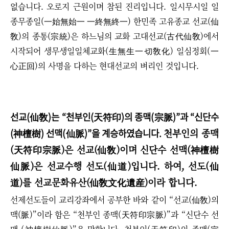
없습니다. 오로지 근원이며 참된 진리입니다. 일시무시일 일
종무종일(一始無始一 一終無終一) 한민족 고유종교 선교(仙
敎)의 종통(宗統)은 하느님의 교화 고대선교(古代仙敎)에서
시작되어 생무생일일체교화(生無生一切敎化) 일심정회(一
心正回)의 사명을 다하는
현대선교의 벼리인 것입니다.
선교(仙敎)는
“
천부인(天符印)의 종맥(宗脈)
”
과
“
신단수
(神檀樹) 선맥(仙脈)
”
을 계승하였습니다.
천부인의 종맥
(天符印
宗脈
)
은 선교(仙敎)이며 신단수 선맥
(神檀樹
仙脈
)
은 선교수행 선도(仙道)입니다. 하여,
선도(仙
道)를
선교문화유산(仙敎文化遺産)이라 합니다.
선제선도들이 교리강좌에서 공부한 바와 같이
“
선교(仙敎)의
맥(脈)
”
이라 함은
“
천부인 종맥(
天符印宗脈)
”
과
“
신단수 선