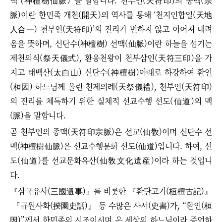
맥
(神檀樹仙脈)
”
을 말합니다. 천부인(天符印)의 종맥(宗
脈)이란 한민족 개천(開天)의 역사를 통해 ‘천지인합일(天地
人合一) 천부인(天符印)’의 진리가 변하지 않고 이어져 내려
옴을 뜻하며, 신단수(神檀樹) 선맥(仙脈)이란 하늘을 섬기는
제천의식(祭天儀式), 환웅천왕이 천부삼인(天符三印)을 가
지고 태백산(太白山) 신단수(神檀樹)아래로 하강하여 환인
(桓因) 하느님께 올린 천제의례(天祭儀禮), 천부인
(天符印)
의 진리를 체득하기 위한 실체적 선교수행 선도(仙道)의 맥
(脈)을 말합니다.
곧 천부인의 종맥
(天符印
宗脈
)
은 선교(仙敎)이며 신단수 선
맥
(神檀樹
仙脈
)
은 선교수행문화 선도(仙道)입니다. 하여,
선
도(仙道)를
선교문화유산(仙敎文化遺産)이라 하는 것입니
다.
『삼국유사(三國遺事)』를 비롯한
『환단고기(桓檀古記)』
『규원사화(揆園史話)』
등
수많은 사서(史書)가,
“
환인(桓
因)
”
께서 한민족의 시조이시며 온 세상의 하느님이라 증언하