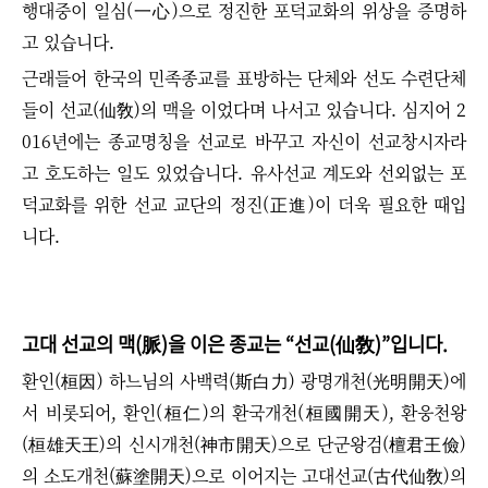
행대중이
일심(一心)으로 정진한
포덕교화의 위상을 증명하
고 있습니다.
근래들어 한국의 민족종교를 표방하는 단체와 선도 수련단체
들이 선교(仙敎)의 맥을 이었다며 나서고 있습니다. 심지어 2
016년에는 종교명칭을 선교로 바꾸고 자신이 선교창시자라
고 호도하는 일도 있었습니다. 유사선교 계도와 선외없는 포
덕교화를 위한 선교 교단의 정진(正進)이 더욱 필요한 때입
니다.
고대 선교의 맥(脈)을 이은 종교는
“
선교(仙敎)
”
입니다.
환인(桓因) 하느님의 사백력(斯白力) 광명개천(光明開天)에
서 비롯되어, 환인(桓仁)의 환국개천(桓國開天), 환웅천왕
(桓雄天王)의 신시개천(神市開天)으로 단군왕검(檀君王儉)
의 소도개천(蘇塗開天)으로 이어지는 고대선교(古代仙敎)의