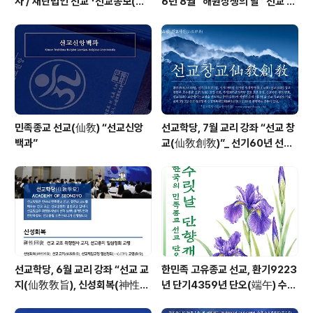
사 / 재단법인 선교 「선교종보(仙
6년 8월 “해원상생의 달” 선교 법
敎宗譜)」 편찬
회 및 수행
민족종교 선교(仙敎) “선교신앙
선교학당, 7월 교리 강좌 “선교 창
백과”
교(仙敎創敎)”_ 선기60년 선교
창교36년 열린학당
선교학당, 6월 교리 강좌 “선교 교
한민족 고유종교 선교, 환기9223
지(仙敎敎旨), 신성회복(神性回
년 단기4359년 단오(端午) 수릿
復)”_ 선기60년 선교창교36년
날 제천의식 성료 _ 창교주 취정원