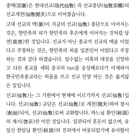
종맥(宗脈)은 현대선교(現代仙敎) 즉 선교종단(仙敎宗團)의
선교개천(仙敎開天)으로 이어졌습니다.
고대 선교의 맥(脈)이 지금의 선교(仙敎) 종단으로 이어지는
것은, 한민족의 피가 한민족의 후손에게 이어지는 것처럼 당
연(當然)한 것입니다. 선교가 아닌 종교가 선교의 맥을 이었
다고 주장하는 것은, 한민족의 피를 일본인이 이었다고 주장
하는 것과 같다 하겠습니다. 알수없는
미혹의 대상을 신앙하
고 다른 종교를 세워 중국의 tao를 숭상해오다가 이제와서
한국민족종교라는
허울을 쓰고 선교 인양 하는 것은 옳지않
은 일입니다.
선교(仙敎)는 그 기원에서 현재에 이르기까지 선교(仙敎)입
니다.
선교(仙敎) 교단은 선교(仙敎)로 개천(開天)하여 창시
(創始)되어, 선교(仙敎)로써 교화합니다.
하느님 환인(桓因)
의 계시(啓示)란 이런 것입니다. 일관되어 혼돈이 없으며, 유
일신 한알님 환인(桓因)의 진리에서 비롯되었기에 유사함이