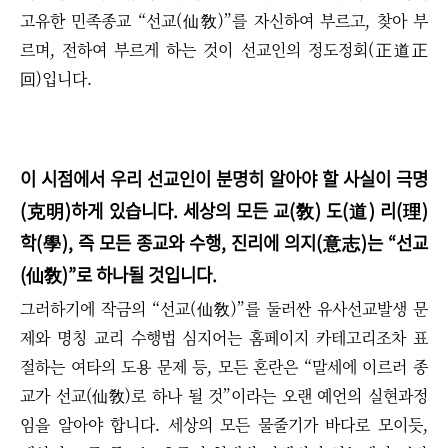
고유한 민족종교
“
선교(仙敎)
”
를 자신하여 부르고, 찾아 부
르며, 전하여 부르게 하는 것이 선교인의 정도정회(正道正
回)입니다.
이 시점에서 우리 선교인이 분명히 알아야 할 사실이 극명
(克明)하게 있습니다. 세상의 모든 교(敎) 도(道) 리(理)
학(學), 즉 모든 종교와 수행, 진리에 의지(意志)는
“
선교
(仙敎)
”로 하나될 것입니다.
그러하기에
작금의
“
선교(仙敎)
”
를 둘러싼 유사선교발생 문
제와 명칭 교리 수행법 심지어는 홈페이지 카테고리조차 표
절하는 여타의 도용 문제 등, 모든 혼란은 “말세에 이르러 종
교가 선교(仙敎)로 하나 될 것”이라는 오랜 예언의 실현과정
임을 알아야 합니다. 세상의 모든 물줄기가 바다로 모이듯,