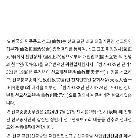
※ 한국의 민족종교 선교(仙敎)는 선교 교단 최고 의결기관인 선교환인
집부회(仙敎桓因慹父會) 종헌결의를 통하여, 선교 교조 취정원사(聚正
元師)께서 환인상제(桓因上帝)님으로부터 개천입교(開天立敎)의 천명
과 천부인(天符印)을 교유받으신 귀원일체환시시 「환기9185년 단기4
321년 1988년 무진년이 선교개천원년(仙敎開天元年)」임을 선포하
고, 선교창교종리(仙敎創敎宗理)인 천지인합일 정회사상(天地人合一
正回思想)의 대각을 이루신 「환기9188년 단기4324년 1991년 신미
년을 선교창교원년(仙敎創敎元年)으로 결의하여 종헌개정 반포하였습
니다.
※ 선교중앙종무원은 2024년 7월 17일 묘시(卯時)~진시(辰時)에 진행
된 선교종사단의 갑진년 상반기 선교연혁보고회 내용을 간추려 선제선
도와 수행대중에 전합니다.
※ 선교 교단(선교종단 재단법인선교 / 선교총림 사단법인선림원)에서