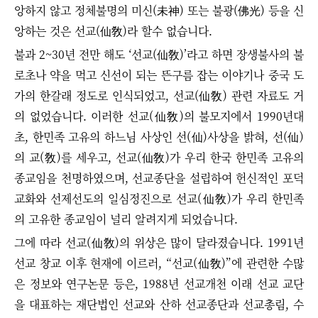
앙하지 않고 정체불명의 미신(未神) 또는 불광(佛光) 등을 신
앙하는 것은 선교(仙敎)라 할수 없습니다.
불과 2~30년 전만 해도
‘
선교(仙敎)
’
라고 하면 장생불사의 불
로초나 약을 먹고 신선이 되는 뜬구름 잡는 이야기나 중국 도
가의 한갈래 정도로 인식되었고, 선교(仙敎) 관련 자료도 거
의 없었습니다.
이러한 선교(仙敎)의 불모지에서 1990년대
초, 한민족 고유의 하느님 사상인 선(仙)사상을 밝혀, 선(仙)
의 교(敎)를 세우고, 선교(仙敎)가 우리 한국 한민족 고유의
종교임을 천명하였으며, 선교종단을 설립하여 헌신적인 포덕
교화와 선제선도의 일심정진으로 선교
(仙敎)
가 우리 한민족
의 고유한 종교임이 널리 알려지게 되었습니다.
그에 따라 선교(仙敎)의 위상은 많이 달라졌습니다. 1991년
선교 창교 이후 현재에 이르러, “선교(仙敎)”에 관련한 수많
은 정보와 연구논문 등은, 1988년 선교개천 이래 선교 교단
을 대표하는 재단법인 선교와 산하 선교종단과 선교총림, 수