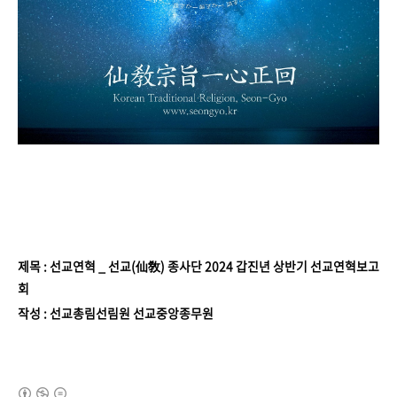
제목 : 선교연혁 _ 선교(仙敎) 종사단 2024 갑진년 상반기 선교연혁보고
회
작성 : 선교총림선림원 선교중앙종무원
(새창열림)