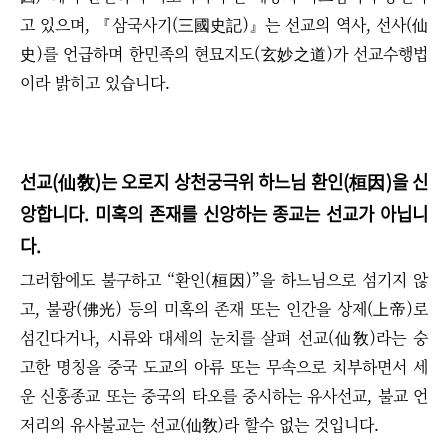
고 있으며, 『삼국사기(三國史記)』는 선교의 역사, 선사(仙
史)를 언급하며 한민족의 현묘지도(玄妙之道)가 선교수행법
이라 밝히고 있습니다.
선교(仙敎)는 오로지 상천궁극위 하느님 환인(桓因)을 신
앙합니다. 미혹의 존재를 신앙하는 종교는 선교가 아닙니
다.
그러함에도 불구하고 “환인(桓因)”을 하느님으로 섬기지 않
고, 불광(佛光) 등의 미혹의 존재 또는 인간을 상제(上帝)로
섬긴다거나, 시류와 대세의 눈치를 살펴 선교(仙敎)라는 숭
고한 명칭을 중국 도교의 아류 또는 무속으로 치부하면서 세
운 신훙종교 또는 중국의 타오를 중시하는 유사선교, 불교 언
저리의 유사불교는 선교(仙敎)라 할수 없는 것입니다.