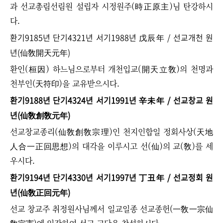
과 선교총림선림원 설립자 시정원주(時正原主)님 탄강하시
다.
환기9185년 단기4321년 서기1988년 戊辰年 / 선교개천 원
년(仙敎開天元年)
환인(桓因) 하느님으로부터 개천입교(開天立敎)의 천명과
천부인(天符印)을 교유받으시다.
환기9188년 단기4324년 서기1991년 辛未年 / 선교창교 원
년(仙敎創敎元年)
선교창교종리(仙敎創敎宗理)인 천지인합일 정회사상(天地
人合一正回思想)의 대각을 이루시고 선(仙)의 교(敎)를 세
우시다.
환기9194년 단기4330년 서기1997년 丁丑年 / 선교정회 원
년(仙敎正回元年)
선교 창교주 취정원사님께서 일교일종 선교종헌(一敎一宗仙