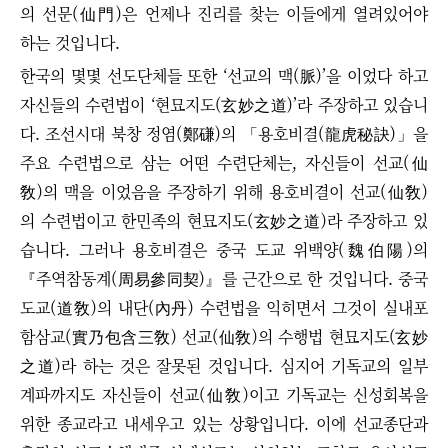
의 선문(仙門)은 언제나 진리를 찾는 이들에게 열려있어야
하는 것입니다.
한국의 몇몇 선도단체들 또한
‘
선교의 맥(脈)
’
을 이었다 하고
자신들의 수련법이
‘
현묘지도(玄妙之道)
’
라 주장하고 있습니
다. 조선시대 북창 정염(鄭磏)의 「용호비결(龍虎秘訣)」을
주요 수련법으로 삼는 어떤 수련단체는, 자신들이 선교(仙
敎)의 맥을 이었음을 주장하기 위해 용호비결이 선교(仙敎)
의 수련법이고 한민족의 현묘지도(玄妙之道)라 주장하고 있
습니다. 그러나 용호비결은 중국 도교 위백양(魏伯陽)의
『주역참동계(周易參同契)』를 근간으로 한 것입니다. 중국
도교(道敎)의 내단(內丹) 수련법을 익히면서 그것이 실내포
함삼교(實乃包含三敎) 선교(仙敎)의 수행법 현묘지도(玄妙
之道)라 하는 것은 잘못된 것입니다.
심지어 기독교의 일부
계파까지도 자신들이 선교(仙敎)이고 기독교는 신성회복을
위한 종교라고 내세우고 있는 상황입니다. 이에 선교종단과