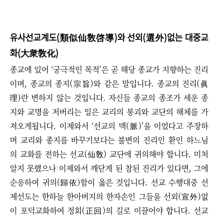
유사선교계도(類似仙敎啓導)와 선외(選外)없는 대중교
화(大衆敎化)
종교에 있어 ‘궁극적인 목적’은 곧 해당 종교가 지향하는 진리
이며, 종교의 종지(宗旨)와 같은 말입니다.
종교의 진리(眞
理)란 변하지 않는 것입니다. 자신들 종교의 종조가 세운 종
지와 교명을 저버리는 일은 교리의 붕괴와 교단의 해체를 가
져오게됩니다.
이제와서
‘
선교의 맥(脈)
’
을 이었다고 주장하
며 교리와 종지를 바꾸기보다는 불변의 진리인 환인 하느님
의 교화를 전하는 선교(仙敎) 교단에 귀의해야 합니다.
미처
알지 못했으나 이제와서 깨닫게 된 참된 진리가 있다면, 그에
순응하여 귀의(歸依)함이 옳은 것입니다.
선교 수행대중 선
제선도는 한하늘 한아버지의 한자손인 그들을 선외(宣外)없
이 포덕교화하여 정회(正回)의 길로 이끌어야 합니다.
선교