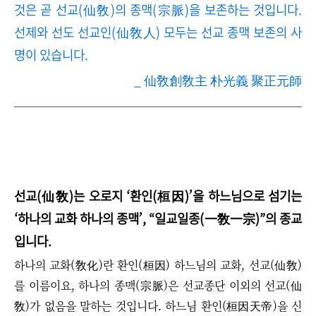
것은 곧 선교(仙敎)의 종맥(宗脈)을 보존하는 것입니다.
선제와 선도 선교인(仙敎人) 모두는 선교 종맥 보존의 사
명이 있습니다.
_ 仙敎創敎主 朴光義 聚正元師
선교(仙敎)는 오로지
‘
환인(桓因)
’
을 하느님으로 섬기는
‘
하나의 교화 하나의 종맥
’
,
“
일교일종(一敎一宗)
”
의 종교
입니다.
하나의 교화(敎化)란 환인(桓因) 하느님의 교화, 선교(仙敎)
를 이름이요,
하나의 종맥(宗脈)은 선교종단 이외의 선교(仙
敎)가 없음을 말하는 것입니다. 하느님 환인(桓因天帝)을 신