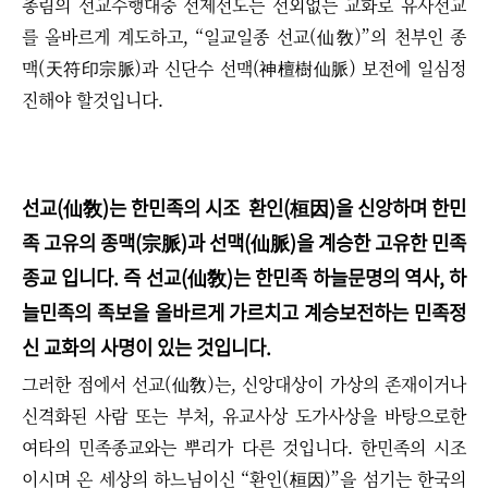
총림의 선교수행대중 선제선도는 선외없는 교화로 유사선교
를 올바르게 계도하고,
“
일교일종 선교(仙敎)
”
의 천부인 종
맥
(
天符印宗脈)
과 신단수 선맥
(神檀樹仙脈)
보전에 일심정
진해야 할것입니다.
선교(仙敎)는 한민족의 시조 환인(桓因)을 신앙하며 한민
족 고유의 종맥(宗脈)과 선맥(仙脈)을 계승한 고유한 민족
종교 입니다. 즉 선교(仙敎)는 한민족 하늘문명의 역사, 하
늘민족의 족보을 올바르게 가르치고 계승보전하는 민족정
신 교화의 사명이 있는 것입니다.
그러한 점에서 선교(仙敎)는, 신앙대상이 가상의 존재이거나
신격화된 사람 또는 부처, 유교사상 도가사상을 바탕으로한
여타의 민족종교와는 뿌리가 다른 것입니다. 한민족의 시조
이시며 온 세상의 하느님이신
“
환인(桓因)
”
을 섬기는 한국의