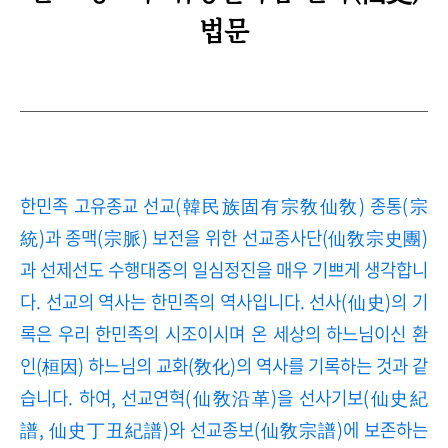
법문
한민족 고유종교 선교(韓民族固有宗敎仙敎) 종통(宗
統)과 종맥(宗脈) 보전을 위한 선교종사단(仙敎宗史團)
과 선제선도 수행대중의 일심정진을 매우 기쁘게 생각합니
다. 선교의 역사는 한민족의 역사입니다. 선사(仙史)의 기
록은 우리 한민족의 시조이시며 온 세상의 하느님이신 환
인(桓因) 하느님의 교화(敎化)의 역사를 기록하는 것과 같
습니다. 하여, 선교연혁(仙敎沿革)을 선사기보(仙史紀
譜, 仙史丁丑紀譜)와 선교종보(仙敎宗譜)에 보존하는