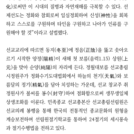
化)로써만 이 시대의 질병과 자연재해를 극복할 수 있다. 선
제선도는 정화와 참회로써 일심정회하여 신성(神性)을 회복
하고 스스로를 구원하며 타인을 구원하고 나아가 인류를 구
원해야 할 것”이라고 설법했다.
선교교리에 따르면 동지(冬至)에 정음(正陰)을 뚫고 솟아오
르기 시작한 양정(陽精)이 새해 첫 보름(음력1.15) 상원(上
元)을 맞아 순양(純陽)의 자리에 든다. 정월대보름 선교총림
시정원주가 정화수기도대법회에서 하늘의 천기(天氣)와 보
름달의 정기(精氣)를 담아 치성하는 가운데, 선교 창교주 취
정원사가 불씨를 봉수(封守)하여 점화함으로써 생무생일체
상생조화를 이룬다. 민족종교 선교총본산 선교총림선림원은
선교의례 봉행을 통해 한국의 전통적인 종교문화의 원형을
계승보전하며 선림원절기학교를 통하여 24절기의 세시풍속
과 절기수행법을 전하고 있다.