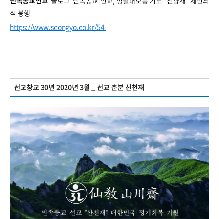
민족종교선교
블로그 민족종교 선교, 정월대보름 기도 "진향재" 제천의
식 봉행
https://www.seongyo.co.kr/54
선교창교 30년 2020년 3월 _ 선교 춘분 산천재