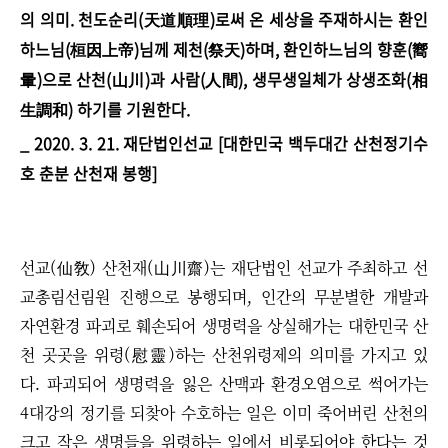
의 의미.
천도순리(天道順理)로써 온 세상을 주재하시는 환인
하느님(桓因上帝)님께 제천(祭天)하며, 환인하느님의 향훈(嚮
暈)으로 산천(山川)과 사람(人間), 생무생일체가 상생조화(相
生調和) 하기를 기원한다.
_ 2020. 3. 21. 재단법인선교 [대한민국 백두대간 산천정기수
호 춘분 산천재 봉행]
선교(仙敎) 산천재(山川齋)는 재단법인 선교가 주최하고 선
교총림선림원 진행으로 봉행되며, 인간의 무분별한 개발과
자연환경 파괴로 훼손되어 생명력을 상실해가는 대한민국 산
천 곳곳을 위령(慰靈)하는 산천위령제의 의미를 가지고 있
다. 파괴되어 생명력을 잃은 산맥과 환경오염으로 썩어가는
4대강의 정기를 되찾아 수호하는 일은 이미 죽어버린 산천의
크고 작은 생명들을 위령하는 일에서 비롯되어야 한다는 것