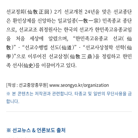
선교정회(仙敎正回) 2기 선교개천 24년을 맞은 선교종단
은 환인상제를 신앙하는 일교일종(一敎一宗) 민족종교 종단
으로, 선교교조 취정원사는 한국의 선교가 한민족고유종교임
을 처음 세상에 알렸으며, “한민족고유종교 선교(仙
敎)” · “선교수행법 선도(仙道)” · “선교사상철학 선학(仙
學)”으로 이루어진 선교삼정(仙敎三鼎)을 정립하고 한민
족 선사(仙史)를 이끌어가고 있다.
[작성 : 선교중앙종무원]
www.seongyo.kr/organization
※ 본 콘텐츠는 저작권과 관련합니다. 타종교 및 일반의 무단사용을 금
합니다.
※ 선교뉴스 & 언론보도 출처