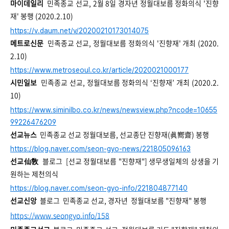
마이데일리
민족종교 선교, 2월 8일 경자년 정월대보름 정화의식 '진향
재' 봉행 (2020.2.10)
https://v.daum.net/v/20200210173014075
메트로신문
민족종교 선교, 정월대보름 정화의식 '진향재' 개최 (2020.
2.10)
https://www.metroseoul.co.kr/article/2020021000177
시민일보
민족종교 선교, 정월대보름 정화의식 ‘진향재’ 개최 (2020.2.
10)
https://www.siminilbo.co.kr/news/newsview.php?ncode=10655
99226476209
선교뉴스
민족종교 선교 정월대보름, 선교종단 진향재(眞嚮齋) 봉행
https://blog.naver.com/seon-gyo-news/221805096163
선교仙敎
블로그 [선교 정월대보름 "진향재"] 생무생일체의 상생을 기
원하는 제천의식
https://blog.naver.com/seon-gyo-info/221804877140
선교신앙
블로그 민족종교 선교, 경자년 정월대보름 "진향재" 봉행
https://www.seongyo.info/158