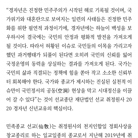
“
경자년은 진정한 민주주의가 시작된 해로 기록될 것이며, 국
가위기와 대혼란으로 보여지는 일련의 사태들은 진정한 민주
화를 위한 필연적 과정이기에, 경자년에는 하늘이 백성을 보
우하시어 결국에는 국민의 안정과 평화적 발전을 가져오게
될 것이다.
따라서 허황된 이슈로 국민들의 이목을 가리고자
했던 과거행태가 되풀이 된다면 오히려 국민의 신뢰를 잃어
국정운영의 동력을 상실하는 결과를 가져오게 된다. 국가는
국민의 삶과 직결되는 정책에 힘을 쏟아 작고 소소한 신뢰부
터 회복해야 한다. 국가와 종교가 제시하는 진실된 실천적 이
슈만이 국민정서의 공동(空洞) 현상을 막고 시대정신을 이끌
어 갈 수 있다
”
는 것이 선교종단 재단법인 선교 취정원사 20
20 경자년 신년교유의 핵심이다.
민족종교 선교(仙敎)는 취정원사의 천지인합일 정회사상을
창교종리로 하는 일교일종의 종교로서 지난해 2019년에 취