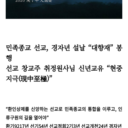
민족종교 선교, 경자년 설날
“
대향재” 봉
행
선교 창교주 취정원사님 신년교유 “현중
지극(現中至極)
”
“환인상제를 신앙하는 선교로 민족종교의 통합을 이루고, 인
류구원의 길을 열어야”
환기9217년 선기54년 선교정회2기3년 선교개천24년 경자년