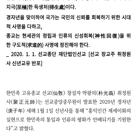
지극(至極)한 득생처(得生處)이다.
경자년을 맞이하여 국가는 국민의 신뢰를 회복하기 위한 시대
적 사명을 다하고,
종교는 현세관의 정립과 인류의 신성회복(神性回復)을 위
한 구도적(求道的) 사명에 정진해야 한다.
_ 2020. 1. 1. 선교종단 재단법인선교 [선교 창교주 취정원
사 신년교유 반포]
한민족 고유종교 선교(仙敎) 창설자 박광의(朴光義) 취정원
사(聚正元師)는 선교중앙중무원이 발표한 2020년 경자년
(庚子年) 새해 1월 1일 신년사를 통해 “홍익인간 재세이화의
실현으로 한민족의 통일과 인류의 평화가 안배되기를 기원한
다”고 밝혔다.