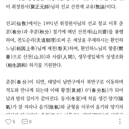
이 취정원사(聚正元師)님의 선교 산천재 교유(敎諭)이다.
선교(仙敎)에서는 1991년 취정원사님의 선교 창교 이후 춘
분(春分)과 추분(秋分) 절기에 매년 산천재(山川齋)를 봉행
하여, 천도순리(天道順理)로써 온 세상을 주재하시는 환인하
느님(桓因上帝)님께 제천(祭天)하며, 환인하느님의 향훈(嚮
暈)으로 산천(山川)과 사람(人間), 생무생일체가 상생조화
(相生調和) 하기를 기원한다.
춘분(春分)이 되면, 태양이 남반구에서 북반구로 이동하며
적도와 만나게 되는데 이때 황경(黃經) 0°(春分點)가 되어
낮과 밤의 길이가 같아진다. 동지(冬至)에 처음 생긴 양기(陽
氣)가 잘 자라나 음기(陰氣)와 균형을 이루어 음기와 양기의
편차가 없어지며, 춘분(春分) 이후로는 양기(陽氣)가 성장하
5
0
여 점차 음기(陰氣)를 누르게 되므로 점차 낮의 길이가 길어