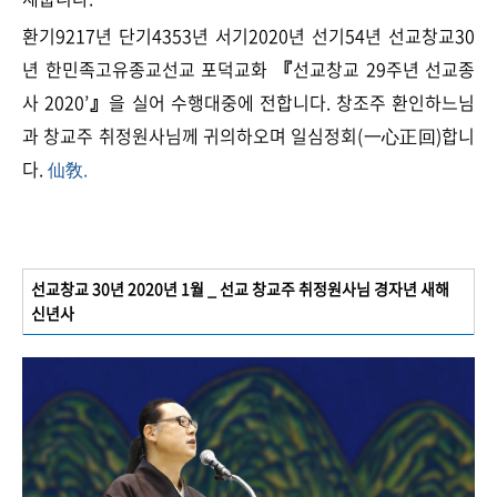
환기9217년 단기4353년 서기2020년 선기54년 선교창교30
년 한민족고유종교선교 포덕교화
『
선교창교 29주년 선교종
사 2020’
』
을 실어 수행대중에 전합니다. 창조주 환인하느님
과 창교주 취정원사님께 귀의하오며 일심정회(一心正回)합니
다.
仙敎.
선교창교 30년 2020년 1월 _ 선교 창교주 취정원사님 경자년 새해
신년사