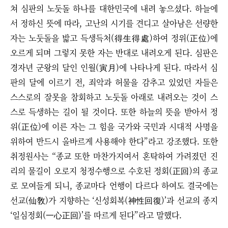
쳐 심판의 노둣돌 하나를 대한민국에 내려 놓으셨다. 하늘에
서 정하신 뜻에 따라, 고난의 시기를 견디고 살아남은 선량한
자는 노둣돌을 밟고 득생득처(得生得處)하여 정위(正位)에
오르게 되며 그렇지 못한 자는 반대로 내려오게 된다. 심판은
경자년 군왕의 달인 인월(寅月)에 나타나게 된다. 따라서 심
판의 달에 이르기 전, 죄악과 허물을 감추고 있었던 자들은
스스로의 잘못을 참회하고 노둣돌 아래로 내려오는 것이 스
스로 득생하는 길이 될 것이다. 또한 하늘의 뜻을 받아서 정
위(正位)에 이른 자는 그 힘을 국가와 국민과 시대적 사명을
위하여 반드시 올바르게 사용해야 한다”라고 강조했다.
또한
취정원사는 “종교 또한 마찬가지여서 혼탁하여 가려졌던 진
리의 물길이 오로지 청정수행으로 수호된 정회(正回)의 종교
로 모여들게 되니, 종교마다 언행이 다르다 하여도 결국에는
선교(仙敎)가 지향하는 ‘신성회복(神性回復)’과 선교의 종지
‘일심정회(一心正回)’를 따르게 된다”라고 말했다.