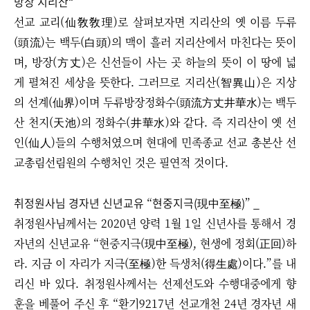
방장 지리산
”
선교 교리(仙敎敎理)로 살펴보자면 지리산의 옛 이름 두류
(頭流)는 백두(白頭)의 맥이 흘러 지리산에서 마친다는 뜻이
며, 방장(方丈)은 신선들이 사는 곳 하늘의 뜻이 이 땅에 넓
게 펼쳐진 세상을 뜻한다. 그러므로 지리산(智異山)은 지상
의 선계(仙界)이며 두류방장정화수(頭流方丈井華水)는 백두
산 천지(天池)의 정화수(井華水)와 같다. 즉 지리산이 옛 선
인(仙人)들의 수행처였으며 현대에 민족종교 선교 총본산 선
교총림선림원의 수행처인 것은 필연적 것이다.
취정원사님 경자년 신년교유
현중지극(現中至極)
_
“
”
취정원사님께서는 2020년 양력 1월 1일 신년사를 통해서 경
자년의 신년교유 “현중지극(現中至極), 현생에 정회(正回)하
라. 지금 이 자리가 지극(至極)한 득생처(得生處)이다.
”
를 내
리신 바 있다. 취정원사께서는 선제선도와 수행대중에게 향
훈을 베풀어 주신 후 “환기9217년 선교개천 24년 경자년 새