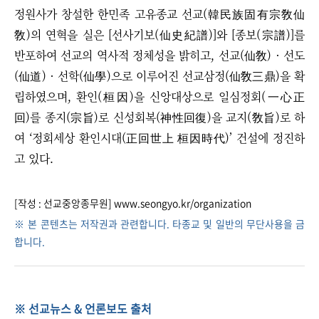
정원사가 창설한 한민족 고유종교 선교(韓民族固有宗敎仙
敎)의 연혁을 실은 [선사기보(仙史紀譜)]와 [종보(宗譜)]를
반포하여 선교의 역사적 정체성을 밝히고, 선교(仙敎) · 선도
(仙道) · 선학(仙學)으로 이루어진 선교삼정(仙敎三鼎)을 확
립하였으며, 환인(桓因)을 신앙대상으로 일심정회(一心正
回)를 종지(宗旨)로 신성회복(神性回復)을 교지(敎旨)로 하
여 ‘정회세상 환인시대(正回世上 桓因時代)’ 건설에 정진하
고 있다.
[작성 : 선교중앙종무원] www.seongyo.kr/organization
※ 본 콘텐츠는 저작권과 관련합니다. 타종교 및 일반의 무단사용을 금
합니다.
※ 선교뉴스 & 언론보도 출처