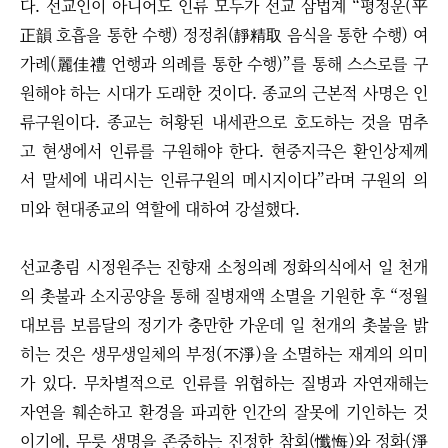
다. 선교인이 아니어도 인류 모두가 선교 삼법계 “평정운(平
正韻 호흡을 통한 수행) 정정취(靜精取 음식을 통한 수행) 여
가례(麗佳禮 언행과 의례를 통한 수행)”를 통해 스스로를 구
원해야 하는 시대가 도래한 것이다. 종교의 근본적 사명은 인
류구원이다. 종교는 허황된 내세관으로 호도하는 것을 멈추
고 현생에서 인류를 구원해야 한다. 현중지극은 환인상제께
서 말세에 내리시는 인류구원의 메시지이다”라며 구원의 의
미와 현대종교의 역할에 대하여 강설했다.
선교총림 시정원주는 진향재 소청의례 정화의식에서 일 천개
의 촛불과 소지공양을 통해 질병재액 소멸을 기원한 후 “정월
대보름 보름달의 정기가 충만한 가운데 일 천개의 촛불을 밝
히는 것은 생무생일체의 부정(不淨)을 소멸하는 재계의 의미
가 있다. 무차별적으로 인류를 위협하는 질병과 자연재해는
자연을 훼손하고 환경을 파괴한 인간의 잘못에 기인하는 것
이기에, 무릇 생명을 존중하는 진정한 참회(懺悔)와 정화(淨