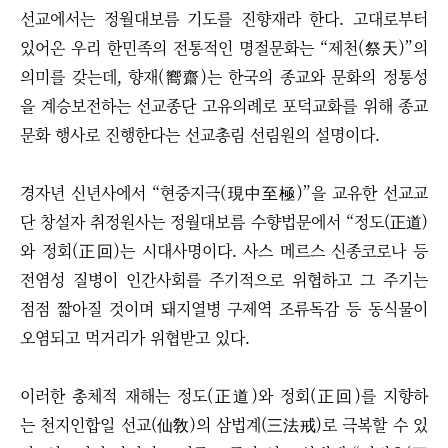
선교에서는 정월대보름 기도를 진향재라 한다. 고대로부터
있어온 우리 한민족의 전통적인 명절문화는 “제천(祭天)”의
의미를 갖는데, 향재(嚮齋)는 한국의 종교와 문화의 정통성
을 계승보전하는 선교종단 고유의례로 포덕교화를 위해 종교
문화 행사로 진행한다는 선교총림 선림원의 설명이다.
경자년 신년사에서 “현중지극(現中至極)”을 교유한 선교교
단 창설자 취정원사는 정월대보름 수향법문에서 “정도(正道)
와 정회(正回)는 시대사명이다. 사스 메르스 신종코로나 등
전염성 질병이 인간사회를 주기적으로 위협하고 그 주기는
점점 짧아질 것이며 돼지열병 구제역 조류독감 등 동식물이
오염되고 먹거리가 위협받고 있다.
이러한 총체적 재해는 정도(正道)와 정회(正回)를 지향하
는 천지인합일 선교(仙敎)의 삼법계(三法戒)로 극복할 수 있