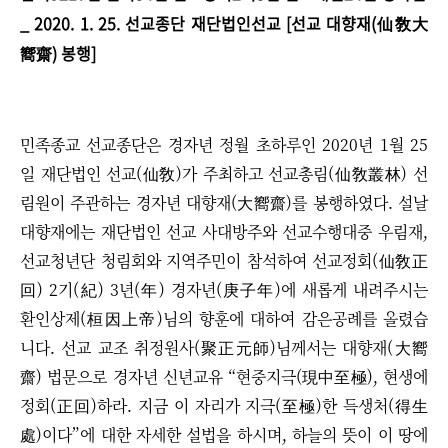
_ 2020. 1. 25. 선교종단 재단법인선교 [
선교 대향재(仙敎大
嚮齋) 봉행
]
민족종교 선교종단은 경자년 정월 초하루인 2020년 1월 25
일 재단법인 선교(仙敎)가 주최하고 선교총림(仙敎叢林) 선
림원이 주관하는 경자년 대향재(大嚮齋)를 봉행하였다. 설날
대향재에는 재단법인 선교 사대방주와 선교수행대중 우림재,
선교청년단 청림회와 지역주민이 참석하여 선교정회(仙敎正
回) 2기(紀) 3년(年) 경자년(庚子年)에 새롭게 내려주시는
환인상제(桓因上帝)님의 향훈에 대하여 감은공례를 올렸습
니다. 선교 교조 취정원사(聚正元師)님께서는 대향재(大嚮
齋) 법문으로 경자년 신년교유 “현중지극(現中至極), 현생에
정회(正回)하라. 지금 이 자리가 지극(至極)한 득생처(得生
處)이다”에 대한 자세한 설법을 하시며, 하늘의 뜻이 이 땅에