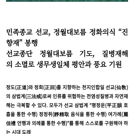
민족종교 선교, 정월대보름 정화의식
“
진
향재
”
봉행
선교종단 정월대보름 기도, 질병재해
의 소멸로 생무생일체 평안과 풍요 기원
정도(正道)와 정회(正回)를 지향하는 천지인합일 선교(仙敎)
의 삼법계(三法戒)로써 인류를 위협하는 전염성질병과 자연재
해는 극복할 수 있다. 모두가 선교 삼법계 “평정운(平正韻 호
흡을 통한 수행) 정정취(靜精取 음식을 통한 수행) 여가례(麗
佳禮 언행과 의례를 통한 수행)”를 통해 스스로를 구원해야 하
는 시대 도래 _