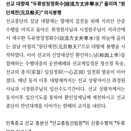
선교 대향재
“
두류방장정화수(頭流方丈井華水)
”
올리며
“
원
단제천(元旦祭天)
”
의식봉행
선교종단의 설날 대향재는 향재의 집전을 위해 지리산 산중
수행를 마치고 돌아온 취정원사님과 시정원주님이 지리산에
서 채수한 두류방장정화수(頭流方丈井華水)를 하늘에 올리
는 설날 아침의 "원단제천(元旦祭天)"으로 대향재 봉행을 시
작하였다. 이어 선교의 신앙대상인 환인하느님(桓因上帝)를
참배하는 수행대중의 공천배례와 선교제일경문 청신경 독송,
선교의 종지(宗旨) 일심정회(一心正回) 일천회 염송이 이어
졌다. 매년 동지 이후 대향재까지는 선교 상왕자이신 취정원
사님과 시정원주님의 입산수도기간이다. 선교 상왕자께서는
동지이후 입산기도를 통하여 환인상제님께 제천하시고 선교
종단의 만년대계를 이어가는 한해의 교지를 내린다.
민족종교 선교 총본산
“
선교총림선림원
”
의 산중수행처
“
두류