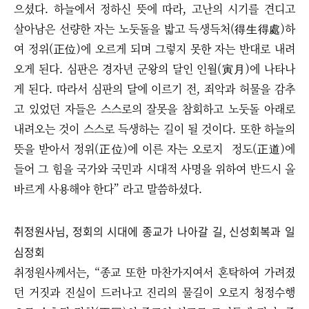
으셨다. 하늘에서 정하신 뜻에 따라, 고난의 시기를 견디고
살아남은 선량한 자는 노둣돌을 밟고 득생득처(得生得處)하
여 정위(正位)에 오르게 되며 그렇지 못한 자는 반대로 내려
오게 된다. 심판은 경자년 군왕의 달인 인월(寅月)에 나타나
게 된다. 따라서 심판의 달에 이르기 전, 죄악과 허물을 감추
고 있었던 자들은 스스로의 잘못을 참회하고 노둣돌 아래로
내려오는 것이 스스로 득생하는 길이 될 것이다. 또한 하늘의
뜻을 받아서 정위(正位)에 이른 자는 오로지 정도(正道)에
들어 그 힘을 국가와 국민과 시대적 사명을 위하여 반드시 올
바르게 사용해야 한다” 라고 말씀하셨다.
취정원사님, 정회의 시대에 종교가 나아갈 길, 신성회복과 일
심정회
취정원사께서는, “종교 또한 마찬가지여서 혼탁하여 가려졌
던 거짓과 진실이 드러나고 진리의 물길이 오로지 청정수행