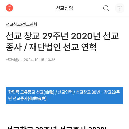
검색하기
선교신앙
티스토리
선교창교/선교연혁
선교 창교 29주년 2020년 선교
종사 / 재단법인 선교 연혁
선교仙敎
2024. 10. 15. 10:36
한민족 고유종교 선교(仙敎) / 선교연혁 / 선교창교 30년
·
창교29주
년 선교종사(仙敎宗史)