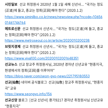
시민일보
선교 취정원사 2020년 1월 1일 새해 신년사... “국가는 정도
(正道)에 들고, 종교는 정회(正回)해야 한다” (2020.1.2)
https://www.siminilbo.co.kr/news/newsview.php?ncode=10656
01461746764
메트로신문
선교 취정원사 신년사... “국가는 정도(正道)에 들고, 종교
는 정회(正回)해야 한다” (2020.1.2)
https://www.metroseoul.co.kr/article/2020010200238
브릿지경제
선교 취정원사 신년사... “국가는 정도(正道)에 들고, 종교
는 정회(正回)해야 한다” (2020.1.2)
https://www.viva100.com/20200102001648351
선교뉴스
선교 창교주 취정원사님, 2020년 경자년 신년교유
“
현중지극,
현생에서의 정회(正回)를 이루어야
”
https://blog.naver.com/seon-gyo-news/221795180553
선교(仙敎)
네이버 공식블로그 선교(仙敎) 창교주 취정원사님,
“
현중지
극
”
교유
https://www.seongyo.info/156
선교신앙
블로그 [선교 신년사] 환기9217 경자년 취정원사님 신년교유
“
현중지극
”