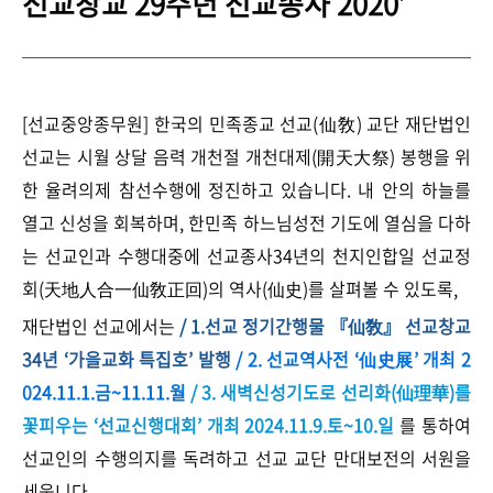
선교창교 29주년 선교종사 2020
’
[선교중앙종무원] 한국의 민족종교 선교(仙敎) 교단 재단법인
선교는 시월 상달 음력 개천절 개천대제(開天大祭) 봉행을 위
한 율려의제 참선수행에 정진하고 있습니다. 내 안의 하늘를
열고 신성을 회복하며, 한민족 하느님성전 기도에 열심을 다하
는 선교인과 수행대중에 선교종사34년의 천지인합일 선교정
회(天地人合一仙敎正回)의 역사(仙史)를 살펴볼 수 있도록,
재단법인 선교에서는
/
1.선교 정기간행물 『仙敎』
선교창교
34년
‘가을교화 특집호
’
발행
/ 2. 선교역사전 ‘仙史展’ 개최 2
024.11.1.금~11.11.월
/ 3. 새벽신성기도로 선리화(仙理華)를
꽃피우는 ‘
선교신행대회
’ 개최 2024.11.9.토~10.일
를 통하여
선교인의 수행의지를 독려하고 선교 교단 만대보전의 서원을
세웁니다.