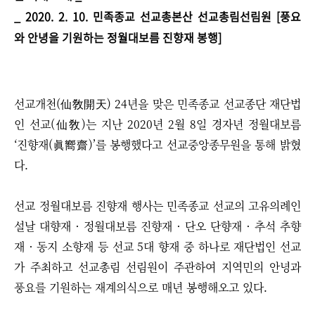
_ 2020. 2. 10. 민족종교 선교총본산 선교총림선림원 [풍요
와 안녕을 기원하는 정월대보름 진향재 봉행]
선교개천(仙敎開天) 24년을 맞은 민족종교 선교종단 재단법
인 선교(仙敎)는 지난 2020년 2월 8일 경자년 정월대보름
‘진향재(眞嚮齋)’를 봉행했다고 선교중앙종무원을 통해 밝혔
다.
선교 정월대보름 진향재 행사는 민족종교 선교의 고유의례인
설날 대향재 · 정월대보름 진향재 · 단오 단향재 · 추석 추향
재 · 동지 소향재 등 선교 5대 향재 중 하나로 재단법인 선교
가 주최하고 선교총림 선림원이 주관하여 지역민의 안녕과
풍요를 기원하는 재계의식으로 매년 봉행해오고 있다.