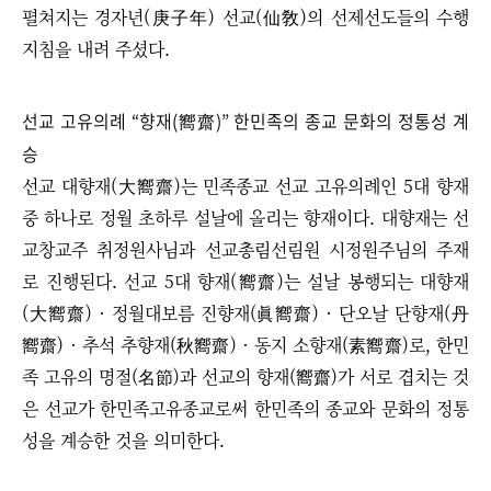
펼쳐지는 경자년(庚子年) 선교(仙敎)의 선제선도들의 수행
지침을 내려 주셨다.
선교 고유의례 “향재(嚮齋)” 한민족의 종교 문화의 정통성 계
승
선교 대향재(大嚮齋)는 민족종교 선교 고유의례인 5대 향재
중 하나로 정월 초하루 설날에 올리는 향재이다. 대향재는 선
교창교주 취정원사님과 선교총림선림원 시정원주님의 주재
로 진행된다. 선교 5대 향재(嚮齋)는 설날 봉행되는 대향재
(大嚮齋) · 정월대보름 진향재(眞嚮齋) · 단오날 단향재(丹
嚮齋) · 추석 추향재(秋嚮齋) · 동지 소향재(素嚮齋)로, 한민
족 고유의 명절(名節)과 선교의 향재(嚮齋)가 서로 겹치는 것
은 선교가 한민족고유종교로써 한민족의 종교와 문화의 정통
성을 계승한 것을 의미한다.