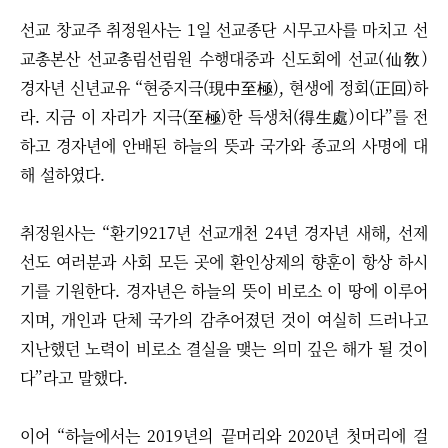
선교 창교주 취정원사는 1일 선교종단 시무고사를 마치고 선
교총본산 선교총림선림원 수행대중과 신도회에 선교(仙敎)
경자년 신년교유 “현중지극(現中至極), 현생에 정회(正回)하
라. 지금 이 자리가 지극(至極)한 득생처(得生處)이다”를 전
하고 경자년에 안배된 하늘의 뜻과 국가와 종교의 사명에 대
해 설하였다.
취정원사는 “환기9217년 선교개천 24년 경자년 새해, 선제
선도 여러분과 사회 모든 곳에 환인상제의 향훈이 항상 하시
기를 기원한다. 경자년은 하늘의 뜻이 비로소 이 땅에 이루어
지며, 개인과 단체 국가의 감추어졌던 것이 여실히 드러나고
지난했던 노력이 비로소 결실을 맺는 의미 깊은 해가 될 것이
다”라고 말했다.
이어 “하늘에서는 2019년의 끝머리와 2020년 첫머리에 걸