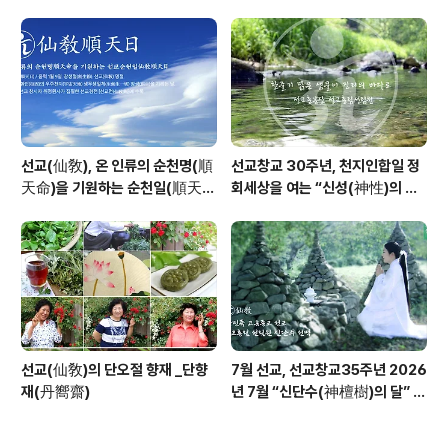
창교36년 열린학당
날 제천의식 성료 _ 창교주 취정원
사님 신성교화법문
선교(仙敎), 온 인류의 순천명(順
선교창교 30주년, 천지인합일 정
天命)을 기원하는 순천일(順天
회세상을 여는 “신성(神性)의 물
日) 기념법회 / “1.9 인류의 날” 제
결” _ 선교 창교주 취정원사님의
정반포
“신성회복과 청정수행” 교유를 생
각하며
선교(仙敎)의 단오절 향재 _단향
7월 선교, 선교창교35주년 2026
재(丹嚮齋)
년 7월 “신단수(神檀樹)의 달” 선
교 법회 및 수행