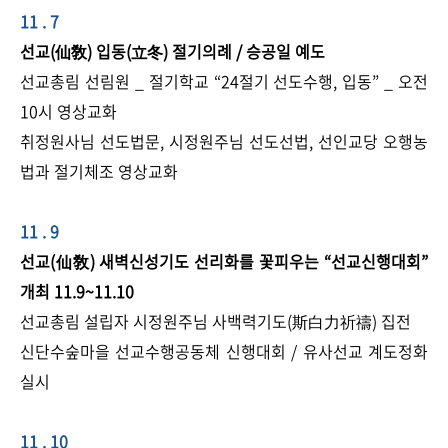
11 . 7
선교(仙敎) 입동(立冬) 절기의례 / 승공일 예도
선교총림 선림원 _ 절기학교
“
24절기 선도수행, 입동
”
_ 오전
10시 영상교화
취정원사님 선도법문, 시정원주님 선도선법, 선인교당 오행농
법과 절기체조 영상교화
11 . 9
선교(仙敎) 새벽신성기도 선리화를 꽃피우는 “선교신행대회”
개최 11.9~11.10
선교총림 설립자 시정원주님 사백력기도(斯白力祈禱) 집전
신단수숲마을 선교수행공동체 신행대회 / 유사선교 계도정화
실시
11 . 10