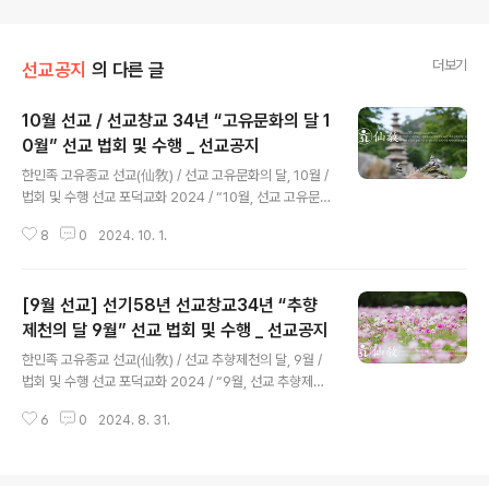
더보기
선교공지
의 다른 글
10월 선교 / 선교창교 34년 “고유문화의 달 1
0월” 선교 법회 및 수행 _ 선교공지
글 내용
한민족 고유종교 선교(仙敎) / 선교 고유문화의 달, 10월 /
법회 및 수행 선교 포덕교화 2024 / “10월, 선교 고유문화
의 달” 법회 및 수행 안내 환기9221년 선기58년 선교창
8
0
2024. 10. 1.
교34년(33주년) / 내 마음속 하느님성전, 선리 삼천삼백
기단仙敎敎團正回二紀七年甲辰年仙敎創始者聚正
元師新年敎諭仙里三千三百基亶在世理化正回使
[9월 선교] 선기58년 선교창교34년 “추향
命 환인(桓因) 하느님의 향훈(嚮暈)과 선교 교조(仙敎敎
祖) 취정원사(聚正元師)님의 교화(敎化) 아래, 선교(仙
제천의 달 9월” 선교 법회 및 수행 _ 선교공지
글 내용
敎) 수행대중과 선교인 모두 “내 마음속 하느님성전”에서
한민족 고유종교 선교(仙敎) / 선교 추향제천의 달, 9월 /
“천지인합일 신성회복”을 이룹니다.출처: www.seongy
법회 및 수행 선교 포덕교화 2024 / “9월, 선교 추향제천
o.kr/notice [仙敎] 선교 공지ㅣ선교 仙敎선교공지, 개
의 달” 법회 및 수행 안내 환기9221년 선기58년 선교창
천절, 선교창교 34년, 취정원사, 고유문화, 10월 선교, 가
6
0
2024. 8. 31.
교34년(33주년) / 내 마음속 하느님성전, 선리 삼천삼백
을교화, 한글날, 교화천제, ..
기단仙敎敎團正回二紀七年甲辰年仙敎創始者聚正
元師新年敎諭仙里三千三百基亶在世理化正回使