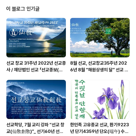
命 환인(桓因) 하느님의 향훈(嚮暈)과 선교 교조(仙敎敎
祖) 취정원사(聚正元師)님의 교화(敎化) 아래, 선교(仙
이 블로그 인기글
敎) 수행대중과 선교인 모두 “내 마음속 하느님성전”에서
“천지인합일 신성회복”을 이룹니다.출처: www.seongy
o.kr/notice [仙敎] 선교 공지ㅣ선교 仙敎선교공지, 선
교창교 34년, 취정원사, 해원상생, 8월 선교, 가을교화, 광
복절, 교화천제, 칠월칠석, 백..
선교 창교 31주년 2022년 선교종
8월 선교, 선교창교35주년 202
사 / 재단법인 선교 「선교종보(仙
6년 8월 “해원상생의 달” 선교 법
敎宗譜)」 편찬
회 및 수행
선교학당, 7월 교리 강좌 “선교 창
한민족 고유종교 선교, 환기9223
교(仙敎創敎)”_ 선기60년 선교
년 단기4359년 단오(端午) 수릿