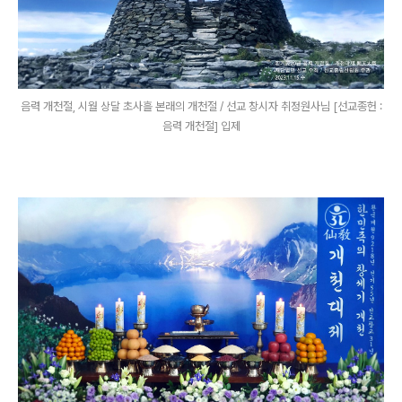
음력 개천절, 시월 상달 초사흘 본래의 개천절 / 선교 창시자 취정원사님 [선교종헌 :
음력 개천절] 입제