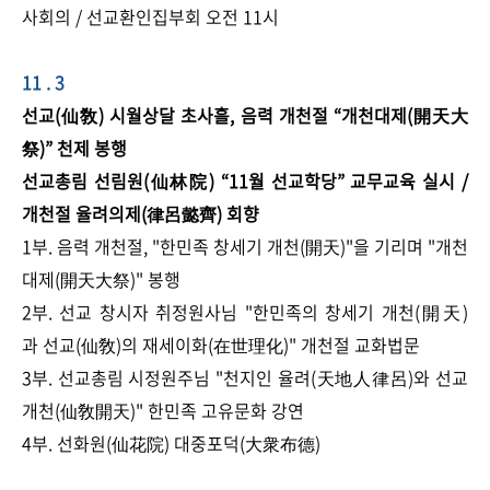
사회의 / 선교환인집부회 오전 11시​
11 . 3
선교(仙敎) 시월상달 초사흘, 음력 개천절 “개천대제(開天大
祭)” 천제 봉행​
​선교총림 선림원(仙林院) “11월 선교학당” 교무교육 실시 /
개천절 율려의제(律呂懿齊) 회향
1부. 음력 개천절, "한민족 창세기 개천(開天)"을 기리며 "개천
대제(開天大祭)" 봉행
2부. 선교 창시자 취정원사님 "한민족의 창세기 개천(開天)
과 선교(仙敎)의 재세이화(在世理化)" 개천절 교화법문
3부. 선교총림 시정원주님 "천지인 율려(天地人律呂)와 선교
개천(仙敎開天)" 한민족 고유문화 강연
4부. 선화원(仙花院) 대중포덕(大衆布德)​​