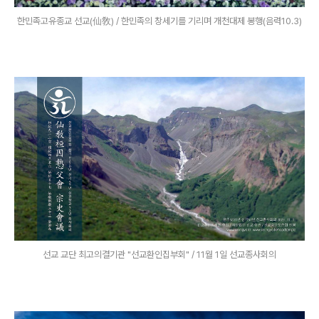
한민족고유종교 선교(仙敎) / 한민족의 창세기를 기리며 개천대제 봉행(음력10.3)
선교 교단 최고의결기관 "선교환인집부회" / 11월 1일 선교종사회의