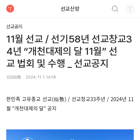
검색하기
선교신앙
티스토리
선교공지
11월 선교 / 선기58년 선교창교3
4년 “개천대제의 달 11월” 선
교 법회 및 수행 _ 선교공지
선교仙敎
2024. 11. 1. 16:18
한민족 고유종교 선교(仙敎) / 선교창교33주년 / 2024년 11
월 “개천대제의 달” 공지