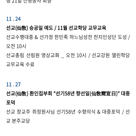
행 21일 신명공사 회향
11 . 24
선교(仙敎) 승공일 예도 / 11월 선교학당 교무교육
선교수행대중 & 선가정 한민족 하느님성전 천지인성단 도성 /
오전 10시
선교총림 선림원 영상교화 _ 오전 10시 / 선교강원 열린학당
교무교육 수료
11 . 27
선교(仙敎) 환인집부회 “선기58년 향선일(仙敎嚮宣日)” 대중
포덕
선교 창교주 취정원사님 선기58년 수향의식 & 대중포덕 / 선
교 본주교당