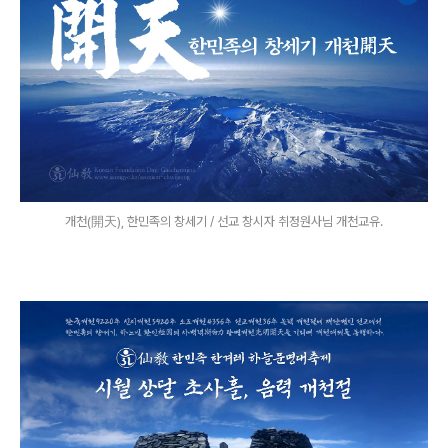
개천(開天), 한민족의 창세기 / 선교 창시자 취정원사님 개천교유.