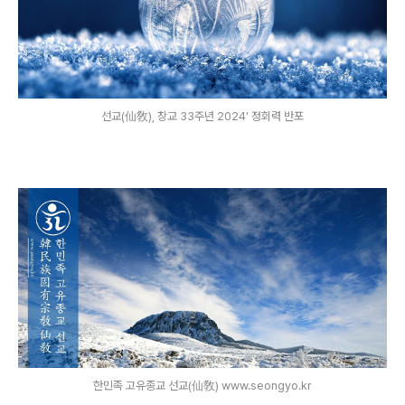
선교(仙敎), 창교 33주년 2024' 정회력 반포
한민족 고유종교 선교(仙敎) www.seongyo.kr