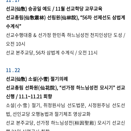
선교(仙敎) 승공일 예도 / 11월 선교학당 교무교육
선교총림(仙敎叢林) 선림원(仙林院), “56차 선제선도 삼법계
수계식”
선교수행대중 & 선가정 한민족 하느님성전 천지인성단 도성 /
오전 10시
​선교 본주교당, 56차 삼법계 수계식 / 오전 11시
11 . 22
선교(仙敎) 소설(小雪) 절기의례
선교총림 선화원(仙花院),
“
선가정 하느님성전 모시기
”
선교
신행 / 11.1~11.21 회향
소설(小雪) 절기, 취정원사님 선도법문, 시정원주님 선도선
법, 선인교당 오행농법과 절기체조 영상교화
선교 본주교당, 선가정 하느님성전(桓因聖殿) 모시기 선교신