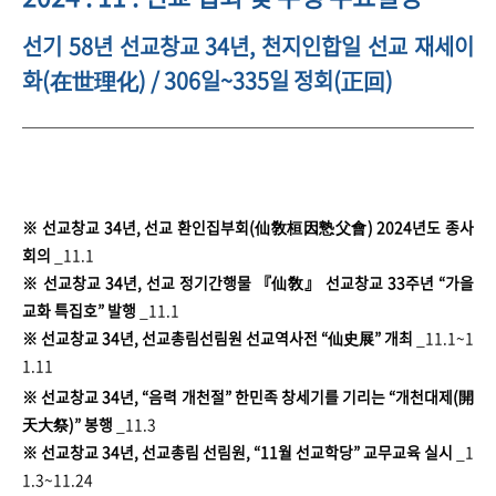
선기 58년 선교창교 34년, 천지인합일 선교 재세이
화(在世理化) / 306일~335일 정회(正回)
※ 선교창교 34년, 선교 환인집부회(仙敎桓因慹父會) 2024년도 종사
회의
_11.1
※ 선교창교 34년, 선교 정기간행물 『仙敎』 선교창교 33주년 “가을
교화 특집호” 발행
_11.1
※ 선교창교 34년, 선교총림선림원 선교역사전 “仙史展” 개최
_11.1~1
1.11
※ 선교창교 34년, “음력 개천절” 한민족 창세기를 기리는 “개천대제(開
天大祭)” 봉행
_11.3
※ 선교창교 34년, 선교총림 선림원, “11월 선교학당” 교무교육 실시
_1
1.3~11.24