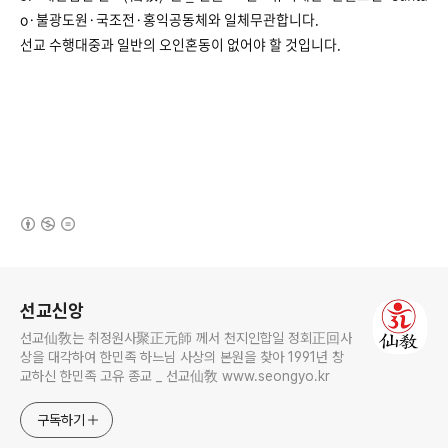
o·불광도원·국조전·홍익공동체와 일체무관합니다.
선교 수행대중과 일반의 오인혼동이 없어야 할 것입니다.
(새창열림)
로그 정보
선교신앙
선교仙敎는 취정원사聚正元師 께서 천지인합일 정회正回사
상을 대각하여 한민족 하느님 사상의 본원을 찾아 1991년 창
교하신 한민족 고유 종교 _ 선교仙敎 www.seongyo.kr
구독하기