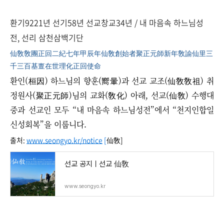
환기9221년 선기58년 선교창교34년 / 내 마음속 하느님성
전, 선리 삼천삼백기단
仙敎敎團正回二紀七年甲辰年仙敎創始者聚正元師新年敎諭仙里三
千三百基亶在世理化正回使命
환인(桓因) 하느님의 향훈(嚮暈)과 선교 교조(仙敎敎祖) 취
정원사(聚正元師)님의 교화(敎化) 아래, 선교(仙敎) 수행대
중과 선교인 모두 “내 마음속 하느님성전”에서
“
천지인합일
신성회복”을 이룹니다.
출처:
www.seongyo.kr/notice
[
仙敎]
선교 공지ㅣ선교 仙敎
www.seongyo.kr