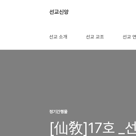
선교신앙
선교 소개
선교 교조
선교 
정기간행물
[仙敎]17호 