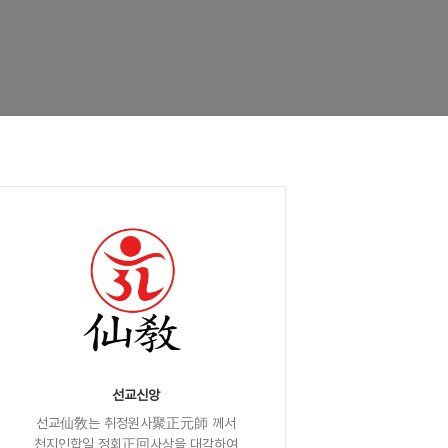
선교신앙
선교仙敎는 취정원사聚正元師 께서
천지인합일 정회正回사상을 대각하여