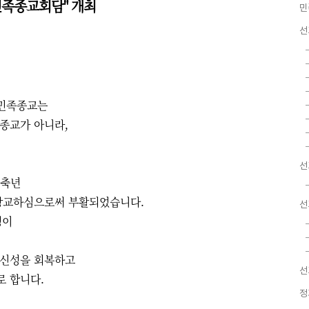
족종교회담" 개최
민
선
 민족종교는
종교가 아니라,
선
정축년
창교하심으로써 부활되었습니다.
선
성이
 신성을 회복하고
선
로 합니다.
정