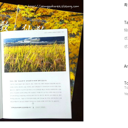
최
최
근
글
과
인
T
기
仙
글
선
선
Ar
방
To
문
To
자
Ye
수