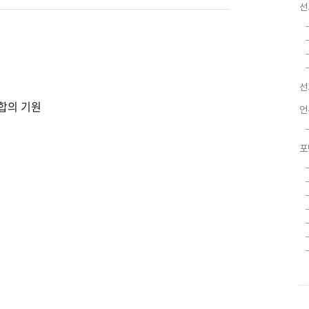
선
선
합의 기원
언
포