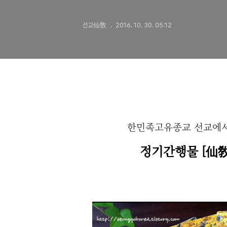
선교仙敎
2016. 10. 30. 05:12
한민족고유종교 선교에서
정기간행물
[
仙