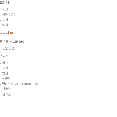
교의례
도성
정화수명상
도제
향재
교공지
론속의 선교(仙敎)
신문 방송
덕교화
입교
수계
법연
산천재
명상센터 Meditation Pool
선방일기
선교갤러리