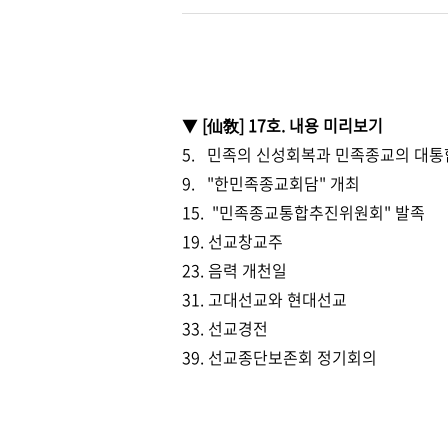
▼
[仙敎] 17호. 내용 미리보기
5. 민족의 신성회복과 민족종교의 대통
9. "한민족종교회담" 개최
15. "민족종교통합추진위원회" 발족
19. 선교창교주
23. 음력 개천일
31. 고대선교와 현대선교
33. 선교경전
39. 선교종단보존회 정기회의