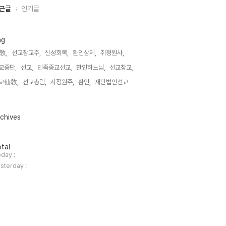
근글
인기글
ag
敎,
선교창교주,
신성회복,
환인상제,
취정원사,
교종단,
선교,
민족종교선교,
환인하느님,
선교창교,
교仙敎,
선교총림,
시정원주,
환인,
재단법인선교,
chives
tal
day :
sterday :