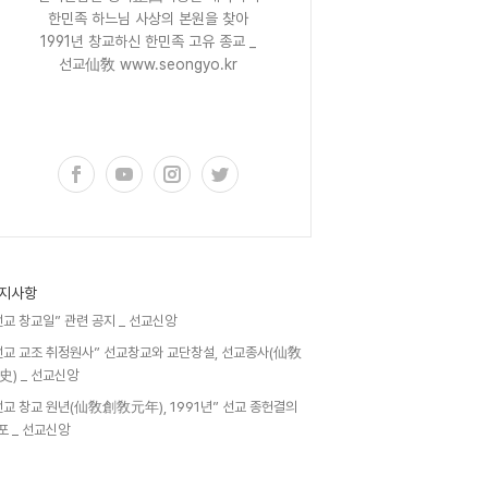
한민족 하느님 사상의 본원을 찾아
1991년 창교하신 한민족 고유 종교 _
선교仙敎 www.seongyo.kr
구독하기
지사항
선교 창교일” 관련 공지 _ 선교신앙
선교 교조 취정원사” 선교창교와 교단창설, 선교종사(仙敎
史) _ 선교신앙
선교 창교 원년(仙敎創敎元年), 1991년” 선교 종헌결의
포 _ 선교신앙