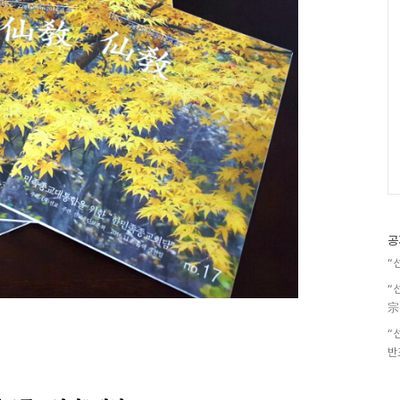
공
“
“
宗
“
반