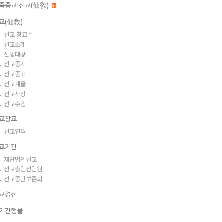
족종교 선교(仙敎)
교(仙敎)
선교 창교주
선교소개
신앙대상
선교종지
선교종표
선교계율
선교사상
선교수행
교창교
선교연혁
교기관
재단법인선교
선교총림선림원
선교종단보존회
교경전
기간행물