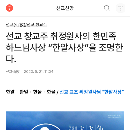
검색하기
선교신앙
티스토리
선교(仙敎)/선교 창교주
선교 창교주 취정원사의 한민족
하느님사상 “한알사상”을 조명한
다.
선교仙敎
2023. 5. 21. 11:04
한알 · 한얼 · 한올 · 한울 /
선교 교조 취정원사님 “한알사상”