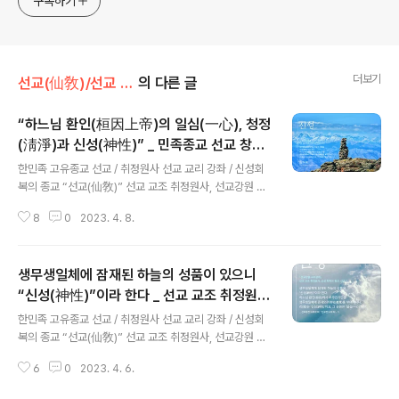
구독하기
더보기
선교(仙敎)/선교 창교주
의 다른 글
“하느님 환인(桓因上帝)의 일심(一心), 청정
(淸淨)과 신성(神性)” _ 민족종교 선교 창시
글 내용
자 취정원사 「신성 회복의 종교, 선교 2.」
한민족 고유종교 선교 / 취정원사 선교 교리 강좌 / 신성회
복의 종교 “선교(仙敎)” 선교 교조 취정원사, 선교강원 교
리강좌 「신성 회복의 종교, 선교 2.」하느님 환인의 일심(一
8
0
2023. 4. 8.
心)을 신성(神性)이라하며, 신성은 청정(淸淨) 세계에 존
재한다. ※ 본 콘텐츠는 선교종단 재단법인 선교 저작권과
관련합니다. 타종교 및 일반의 무단사용을 금합니다. 우주
생무생일체에 잠재된 하늘의 성품이 있으니
천지만물 생무생일체에 잠재된 하늘의 성품이 있으니, 이
를 신성(神性)이라 한다. 신성(神性)은 하느님 환인상제님
“신성(神性)”이라 한다 _ 선교 교조 취정원사
글 내용
의 일심(一心), 한알에서 비롯된 한얼에 연원하며, 청정(淸
「신성 회복의 종교, 선교 1.」
한민족 고유종교 선교 / 취정원사 선교 교리 강좌 / 신성회
淨)의 세계에 존재한다. 신성(神性)은 청정(淸淨)의 세계
복의 종교 “선교(仙敎)” 선교 교조 취정원사, 선교강원 교
에 존재한다. 환인(桓因) 하느님께서 상천궁극위(上天窮
리강좌 「신성 회복의 종교, 선교 1.」생무생일체에 잠재된 하
極位)에서 펼치시는, 율려의 그물은 수(數)의 체계(體系)
6
0
2023. 4. 6.
늘의 성품이 있으니 이를 “신성(神性)”이라 한다. ※ 본 콘
로 이루어져 있다...
텐츠는 선교종단 재단법인 선교 저작권과 관련합니다. 타