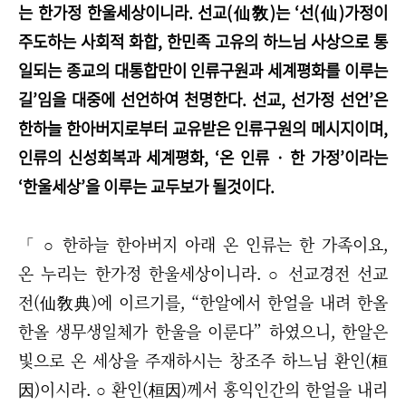
는 한가정 한울세상이니라. 선교(仙敎)는 ‘선(仙)가정이
주도하는 사회적 화합, 한민족 고유의 하느님 사상으로 통
일되는 종교의 대통합만이 인류구원과 세계평화를 이루는
길’임을 대중에 선언하여 천명한다. 선교, 선가정 선언’은
한하늘 한아버지로부터 교유받은 인류구원의 메시지이며,
인류의 신성회복과 세계평화, ‘온 인류 · 한 가정’이라는
‘한울세상’을 이루는 교두보가 될것이다.
「 ○ 한하늘 한아버지 아래 온 인류는 한 가족이요,
온 누리는 한가정 한울세상이니라. ○ 선교경전 선교
전(仙敎典)에 이르기를, “한알에서 한얼을 내려 한올
한올 생무생일체가 한울을 이룬다” 하였으니, 한알은
빛으로 온 세상을 주재하시는 창조주 하느님 환인(桓
因)이시라. ○ 환인(桓因)께서 홍익인간의 한얼을 내리