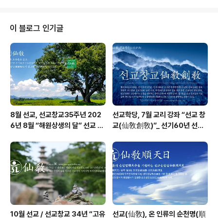
종교 및 일반의 무단사용을 금합니다. 환인(桓因) 하느님
께서 사백력지천(斯白力之天)에서 홀로 신화(神化)하시
어 광명개천(光明開天)을 이루시고 빛(光明)과 율려(律
이 블로그 인기글
呂)의 조화(造化)로써 생무생일체(生無生一切)에 존재
의리(存在義理)를 부여하시었다. 환인(桓因) 하느님께서
사백력지천(斯白力之天)에서 홀로 신화(神化)하시고 광
명개천(光明開天)을 이루시어 빛과 율려(律呂)의 조화
(造化)로써 생무생일체(生無生一切)에 존재..
8월 선교, 선교창교35주년 202
선교학당, 7월 교리 강좌 “선교 창
6년 8월 “해원상생의 달” 선교 법
교(仙敎創敎)”_ 선기60년 선교
회 및 수행
창교36년 열린학당
10월 선교 / 선교창교 34년 “고유
선교(仙敎), 온 인류의 순천명(順