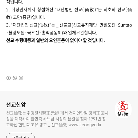
적입니다.
2. 취정원사께서 창설하신 “재단법인 선교(仙敎)”는 최초의 선교(仙
敎) 교단(종단)입니다.
3. “재단법인 선교(仙敎)”는 _ 선불교(선교유지재단·만월도전·Suntao
·불광도원·국조전·홍익공동체)와 일체무관합니다.
선교 수행대중과 일반의 오인혼동이 없어야 할 것입니다.
(새창열림)
로그 정보
선교신앙
선교仙敎는 취정원사聚正元師 께서 천지인합일 정회正回사
상을 대각하여 한민족 하느님 사상의 본원을 찾아 1991년 창
교하신 한민족 고유 종교 _ 선교仙敎 www.seongyo.kr