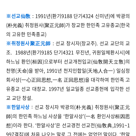
※선교仙敎
1991년(환기9188 단기4324 신미년)에 박광의
:
(朴光義) 취정원사(聚正元師)가 창교한 한민족 고유종교(한국
의 고유한 민족종교)
※취정원사聚正元師
선교 창시자(창교주). 선교 교단의 교
:
조. 1988년(환기9185 단기4321 무진년, 귀원일체환시시)에
하느님 환인(桓因)으로부터 선교개천입교(仙敎開天立敎)의
천명(天命)을 받아, 1991년 천지인합일(天地人合一) 일심정
회사상(一心正回思想,一名 正回思想)을 대각하여 한민족 고
유종교 선교 대창교. 1997년 일교일종 선교종헌에 입각한 선
교 교단 창설.
※한알사상
선교 창시자 박광의(朴光義) 취정원사(聚正元
:
師)의 한민족 하느님 사상을 ‘한알사상’(一名 환인사상桓因思
想)이라 한다. ‘한알사상’은 선교경전 선교전(仙敎典,1991~1
997결집)에 처음 나오는 말로 그 전에는 없었던 말이다. ‘한알