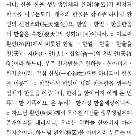
시니, 한올 한올 생무생일체의 율려(律呂)가 펼쳐져
한울을 이루는도다. 태초의 한울은 창조주 하나님 환
인의 선천조화(先天造化)요, 한알 · 한얼 · 한올한올
의 한울은 후천(後天)의 정회(正回)이니라. ○ 이로써
환인(桓因)에서 비롯된 한알 · 한얼 · 한올 · 한울을
천(天) · 지(地) · 인(人) · 합일(合一)의 천부인(天符
印)이라 하느니. 우주 천지만물은 한하늘 · 한아버지 ·
한자손이라. 일심 신성(一心神性)으로 하나되어 한울
을 이룬다. ○ 한알에서 한얼이 내려 한올한올 생무생
일체가 한울을 이루나니, 한하늘 한아버지 아래 온 인
류는 한 가족이요, 온 누리는 한가정 한울세상이니라.
○ 하느님 환인(桓因)께서 우주천지만물 생무생일체에
존재의리를 내리시니, 우리는 한하늘 한아버지 아래
한자손이다. 하느님 환인(桓因)을 아버지라 부르는 이