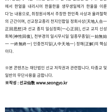
에서 한얼을 내리시어 한올한올 생무생일체가 한울을 이룬
다’는 내용으로, 취정원사께서 주창한 한민족 사상과 율려철학
의 근간이며, 선교창교종리 천지인합일 정회사상(天地人合一
正回思想)과 선교 종지 일심정회(一心正回), 선교 교지 신성
회복(神性回復), 천부경의 일시무시일 일종무종일(一始無始
一 一終無終一) 인중천지일(人中天地一) 정해(正解)의 핵심
이다.
※본 콘텐츠는 재단법인 선교 저작권과 관련합니다. 타종교 및
일반의 무단사용을 금합니다.
※작성 :
선교仙敎 www.seongyo.kr