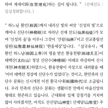
하여 재세이화(在世理化)하는 길이 됩니다. ”
(
선제선도 :
일심정회합니다..)
“ 하느님 환인(桓因)께서 내리신 빛의 씨앗 ‘신성의 빛’으로
깨어나 신단수(神檀樹)로 자라난 선제 선도(仙弟仙徒)가 모
여 ‘신성의 숲’을 이루니 그것이 ‘선림(仙林)’이고 선교총림선
림원(仙敎叢林仙林院) ‘한울세상’입니다. 『삼국유사』에
환인 하느님(桓因上帝)의 명을 받은 환웅천왕(桓雄天王)이
태백산(太白山) 정상 신단수(神檀樹) 아래로 하강하여 신시
개천(神市開天)하였으니, 환웅천왕이 지상으로 내려왔을 때
‘이미 태백산 정상에 신단수가 있었다’는 것이고, 한민족의 신
단수 문화는 신시개천 이전 환국시대(桓國時代)로 소급됩니
다. 우리 민족의 신단수 문화는 생활터전 안에서 마을신앙의
형태로 현존하고 있습니다. 근대화와 일제 강점기를 거치며
많이 사라졌지만, 아직도 산신당(山神堂) 산제당(山祭堂) 주