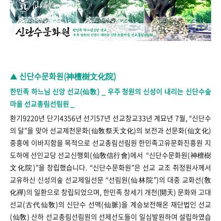
신단수문화원(神檀樹文化院)
▲
한민족 하느님 신앙 선교(仙敎) _ 우주 청원의 신성이 내리는 신단수숲
마을 선교총림선림원 _
환기9220년 단기4356년 선기57년 선교창교33년 계묘년 7월,
“
신단수
의 달
”
을 맞아 선교제천문화(仙敎祭天文化)의 보전과 선문화(仙文化)
중흥에 이바지함을 목적으로
선교총림선림원 한민족고유문화진흥원 지
도하에 선인교당 선교신행회(仙敎信行會)에서 “신단수문화원(神檀樹
文化院)”을 창립했습니다.
“신단수문화원”은 선교 교조 취정원사께서
교유하신 신성의숲 선교제일선문
“
선림원(仙林院
”
)의 대중 교화선(敎
化禪)의 일환으로 창립되었으며, 한민족 창세기 개천(開天) 문화와 고대
선교(古代仙敎)의 신단수 선맥(仙脈)을 계승보전해온 재단법인 선교
(仙敎) 산하 선교총림선림원의 선제선도들이 일심발원하여 설립하였습