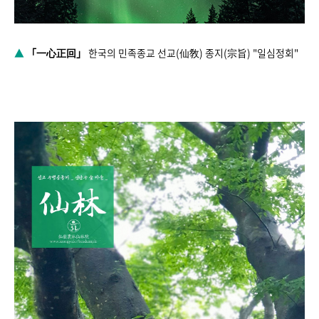
▲
「一心正回」
한국의 민족종교 선교(仙敎) 종지(宗旨) "일심정회"