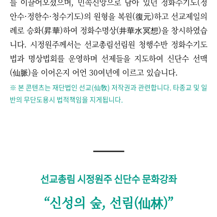
를 이끌어오셨으며, 민속신앙으로 남아 있던 정화수기도(정
안수·정한수·청수기도)의 원형을 복원(復元)하고 선교제일의
례로 승화(昇華)하여 정화수명상(井華水冥想)을 창시하였습
니다. 시정원주께서는 선교총림선림원 청행수반 정화수기도
법과 명상법회를 운영하며 선제들을 지도하여 신단수 선맥
(仙脈)을 이어온지 어언 30여년에 이르고 있습니다.
※ 본 콘텐츠는 재단법인 선교(仙敎) 저작권과 관련합니다. 타종교 및 일
반의 무단도용시 법적책임을 지게됩니다.
선교총림 시정원주 신단수 문화강좌
“
신성의 숲
,
선림
(
仙林
)”