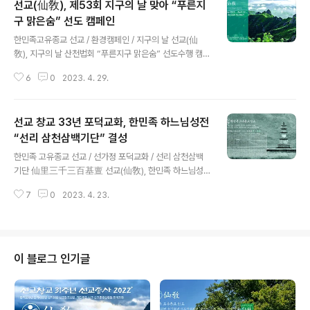
선교(仙敎), 제53회 지구의 날 맞아 “푸른지
구 맑은숨” 선도 캠페인
글 내용
한민족고유종교 선교 / 환경캠페인 / 지구의 날 선교(仙
敎), 지구의 날 산천법회 “푸른지구 맑은숨” 선도수행 캠페
인 선교종단 취정원사, “대한민국 산천 신단수 숲 조성으로
6
0
2023. 4. 29.
지구의 신성회복 기원”2023.4.22 제53회 지구의 날 /
푸른지구 맑은숨 / 선도仙道 캠페인 / 선교총림선림원 한
국의 민족종교 선교(仙敎)는 지난 4월 22일 53회 ‘지구
선교 창교 33년 포덕교화, 한민족 하느님성전
의 날(Earth Day)’을 맞아 선교총림 선림원(仙林院) 주관
으로 선교 교조 박광의(朴光義) 취정원사(聚正元師)님의
“선리 삼천삼백기단” 결성
글 내용
선교 창교 33년을 기리는 신성회복대법회(神性回復大
한민족 고유종교 선교 / 선가정 포덕교화 / 선리 삼천삼백
法會)와 함께 산천법회(山川法會)를 개최하여 한민족 고
기단 仙里三千三百基亶 선교(仙敎), 한민족 하느님성
유의 선도 수행(仙道修行)으로 ‘푸른별 지구의 신성회
전 “선리 삼천삼백기단” 결성선교 창시자 취정원사 선교창
복’을 실현하는 ‘푸른지구 맑은숨(Green Earth, Clean B
7
0
2023. 4. 23.
교 33년 포덕교화 한민족 환인성전 선리 삼천삼백기단 단
reath)’..
수의례 韓民族桓因聖殿 仙里三千三百基亶 檀樹儀
禮 한국의 고유한 민족종교 “선교(仙敎)”는 교조(敎祖)
박광의(朴光義) 취정원사(聚正元師)께서 천지인합일 정
회사상(天地人合一正回思想)을 대각하시어, 한민족 하
이 블로그 인기글
느님 사상의 본원을 찾아 “선(仙)”의 “교(敎)”를 세우신 1
991년 선교 창교 이래, 매년 창교절 행사로 신성회복대법
회를 개최하여 선교 창교주 취정원사님의 선교창교의 교화
를 기리어 왔습니다. ​2023년 선교창교 33년 신성회복대