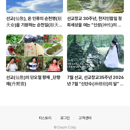
선교(仙敎), 온 인류의 순천명(順
선교창교 30주년, 천지인합일 정
天命)을 기원하는 순천일(順天
회세상을 여는 “신성(神性)의 물
日) 기념법회 / “1.9 인류의 날” 제
결” _ 선교 창교주 취정원사님의
정반포
“신성회복과 청정수행” 교유를 생
각하며
선교(仙敎)의 단오절 향재 _단향
7월 선교, 선교창교35주년 2026
재(丹嚮齋)
년 7월 “신단수(神檀樹)의 달” 선
교 법회 및 수행
의안내
티스토리
로그인
고객센터
© Daum Corp.