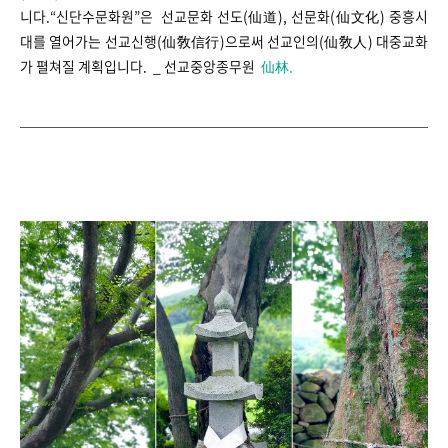
니다.
“신단수문화원”은
선교문화 선도(仙道), 선문화(仙文化) 중흥시
대를 열어가는 선교신행(仙敎信行)으로써 선교인의(仙敎人) 대중교화
가 펼쳐질 계획입니다. _ 선교중앙종무원
仙林.