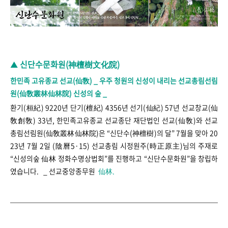
신단수문화원(神檀樹文化院)
▲
한민족 고유종교 선교(仙敎) _ 우주 청원의 신성이 내리는 선교총림선림
원(仙敎叢林仙林院) 신성의 숲 _
환기(桓紀) 9220년 단기(檀紀) 4356년 선기(仙紀) 57년 선교창교(仙
敎創敎) 33년, 한민족고유종교 선교종단 재단법인 선교(仙敎)와 선교
총림선림원(仙敎叢林仙林院)은 “신단수(神檀樹)의 달” 7월을 맞아 20
23년 7월 2일 (陰曆5·15) 선교총림 시정원주(時正原主)님의 주재로
“신성의숲 仙林 정화수명상법회”를 진행하고 “신단수문화원”을 창립하
였습니다. _ 선교중앙종무원
仙林.