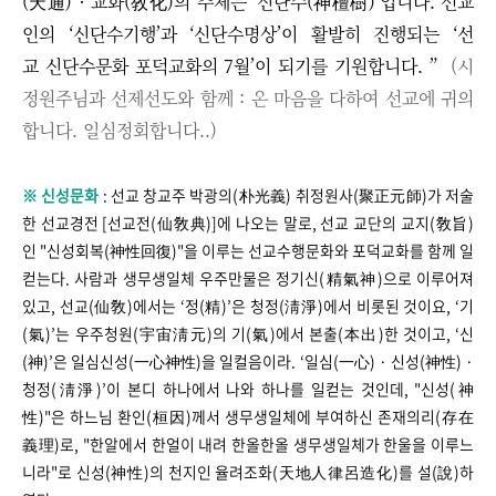
(天通) · 교화(敎化)의 주제는 ‘신단수(神檀樹)’입니다. 선교
인의 ‘신단수기행’과 ‘신단수명상’이 활발히 진행되는 ‘선
교 신단수문화 포덕교화의 7월’이 되기를 기원합니다.
”
(시
정원주님과
선제선도와 함께 :
온 마음을 다하여 선교에 귀의
합니다.
일심정회합니다..)
※ 신성문화
:
선교 창교주 박광의(朴光義) 취정원사(聚正元師)가 저술
한 선교경전 [선교전(仙敎典)]에 나오는 말로, 선교 교단의 교지(敎旨)
인 "신성회복(神性回復)"을 이루는 선교수행문화와 포덕교화를 함께 일
컫는다. 사람과 생무생일체 우주만물은 정기신(精氣神)으로 이루어져
있고, 선교(仙敎)에서는 ‘정(精)’은 청정(淸淨)에서 비롯된 것이요, ‘기
(氣)’는 우주청원(宇宙淸元)의 기(氣)에서 본출(本出)한 것이고, ‘신
(神)’은 일심신성(一心神性)을 일컬음이라. ‘일심(一心) · 신성(神性) ·
청정(淸淨)’이 본디 하나에서 나와 하나를 일컫는 것인데, "신성(神
性)"은 하느님 환인(桓因)께서 생무생일체에 부여하신 존재의리(存在
義理)로, "한알에서 한얼이 내려 한올한올 생무생일체가 한울을 이루느
니라"로 신성(神性)의 천지인 율려조화(天地人律呂造化)를 설(說)하