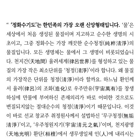
“
‘정화수기도’는 한민족의 가장 오랜 신앙형태입니다.
‘물’은
세상에서 처음 생성된 물질이며 지고하고 순수한 생명의 시
초이고, 그중 정화수는 가장 깨끗한 순수청정(純粹淸淨)의
물질입니다. 모든 생명체는 물에서 그 생명이 비롯되었습니
다. 천지간(天地間) 율려세계(律呂世界)를 형성하고 있는 물
질의 가장 작은 최소단위를 ‘청정(淸淨)’이라 합니다. 왜 물질
의 가장작은 단위를 청정(淸淨)이라 할까요. 하느님 환인께
서 율려(律呂)의 조화(造化)로 우주만유(宇宙萬有)를 창생
하심에 만물에 부여하신 존재의리가 바로 어떠한 것으로도
변질되지않는 절대순수의 청정(淸淨)이기 때문입니다. 이것
이 바로 선교 창교주 취정원사께서 설법하신
‘
무구청정(無垢
淸淨)
’
이고,
‘
우주청원지기(宇宙淸元之氣)
’
이며, 천지광명
(天地光明) 환단(桓檀)에서 생무생일체 인(人)에 내리시는