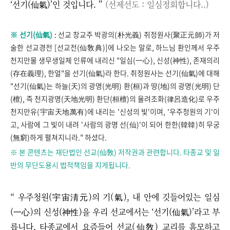
‘
선기(仙氣)
’
인 것입니다. ”
(선제선도 : 일심정회합니다..)
※
선기(仙氣)
:
선교 창교주 박광의(朴光義) 취정원사(聚正元師)가 저
술한 선교경전 [선교전(仙敎典)]에 나오는 말로, 하느님 환인께서 우주
천지만물 생무생일체 인류에 내리신 "일심(一心), 신성(神性), 존재의리
(存在義理), 한얼"을 선기(仙氣)라 한다. 취정원사는 선기(仙氣)에 대해
"선기(仙氣)는 하늘(天)의 광명(光明) 환(桓)과 땅(地)의 광명(光明) 단
(檀), 즉 천지광명(天地光明) 환단(桓檀)의 율려조화(律呂造化)로 우주
천지만유(宇宙天地萬有)에 내리는 '신성의 빛'이며, '우주청원의 기'이
고, 사람에 그 빛이 내려 '사람의 광명 선(仙)'이 되어 한한(韓韓)히 무궁
(無窮)하게 펼쳐지니라." 하셨다.
※ 본 콘텐츠는 재단법인 선교(仙敎) 저작권과 관련합니다. 타종교 및 일
반의 무단도용시 법적책임을 지게됩니다.
“ 우주청원(宇宙淸元)의 기(氣), 내 안에 깃들어있는 일심
(一心)의 신성(神性)을 우리 선교에서는
‘
선기(仙氣)
’
라고 부
릅니다. 타종교에서 요즘들어 선교(仙敎) 교리를 흠모하고