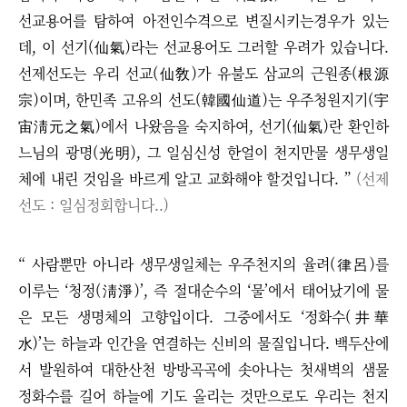
선교용어를 탐하여 아전인수격으로 변질시키는경우가 있는
데, 이 선기(仙氣)라는 선교용어도 그러할 우려가 있습니다.
선제선도는 우리 선교(仙敎)가 유불도 삼교의 근원종(根源
宗)이며, 한민족 고유의 선도(韓國仙道)는 우주청원지기(宇
宙淸元之氣)에서 나왔음을 숙지하여, 선기(仙氣)란 환인하
느님의 광명(光明), 그 일심신성 한얼이 천지만물 생무생일
체에 내린 것임을 바르게 알고 교화해야 할것입니다.
”
(선제
선도 : 일심정회합니다..)
“
사람뿐만 아니라 생무생일체는 우주천지의 율려(律呂)를
이루는
‘
청정(淸淨)
’
, 즉 절대순수의
‘
물
’
에서 태어났기에 물
은 모든 생명체의 고향입이다. 그중에서도
‘
정화수(井華
水)
’
는 하늘과 인간을 연결하는 신비의 물질입니다. 백두산에
서 발원하여 대한산천 방방곡곡에 솟아나는
첫새벽의 샘물
정화수를 길어 하늘에 기도 올리는 것만으로도 우리는 천지