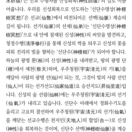
水祈禱)’는 선교 수행자를 신성회복(神性回復)’의 길로 이끌
어줍니다. 우리를 신성회복으로 인도하는 ‘신단수명상(神檀
樹冥想)’은 선교(仙敎)에서 비전되어온 선맥(仙脈) 계승의
길이 됩니다. 선가(仙家)의 선제(仙弟)는 ‘신단수명상(神檀
樹冥想)’으로 내 안에 잠재된 신성(神性)의 씨앗을 발견하고,
청정수행(淸淨修行)을 통해 신성의 싹을 틔우고 신성의 꽃을
피워 진리의 빛을 향하는 ‘신단수(神檀樹)’가 되어야 합니다.
하늘의 광명 환(桓)의 신성(神性)을 내려받고, 땅의 광명 단
(檀)에서 제천(祭天)하며, 우주청원(宇宙淸元)의 기(氣)를
깨달아 사람의 광명 선(仙)이 되는 것, 그것이 빛의 사람 선인
(仙人)이 되는 선가선도(仙家仙道)요 승선지도(昇仙至道)입
니다. 신성의 숲 선림(仙林)에는 우주청원(宇宙淸元)의 선기
(仙氣)가 내리고 있습니다. 신단수 아래에서 정화수기도를
올리고 고요히 참선하여 우주청원(宇宙淸元)의 선기(仙氣)
를 깨닫는 선교수행은 천지인(天地人)의 합일(合一)로 신성
(神性)을 회복하는 것이며, 신단수 선맥(神檀樹仙脈)을 계승