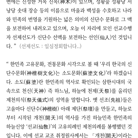
변에는 신성한 거목 신목(神木)이 있으며, 성황숲 성황당 서
낭당 솟대 장승 등의 이름으로 마을과 백성을 수호하고 나라
와 민족의 번영을 기원하는 넓은 의미의 신단수 문화로 그 맥
을 보전하여 내려오고 있으며, 오늘 이 자리에 모인 선교수행
자 선제선도가 신단수 선맥을 보전하는 선인(仙人)인 것입니
다. ”
(
선제선도 : 일심정회합니다..)
“ 한민족 고유문화, 전통문화 시각으로 볼 때 ‘우리 한국의 신
단수문화(神檀樹文化)는 소도문화(蘇塗文化)’라 하겠습니
다. 소도(蘇塗)란 한민족의 역사로 확인되는 삼한시대의 국
속으로 천신(天神) 즉 하느님, 하늘에 천제(天祭)를 올리던
제천의식(祭天儀式)의 성역을 말합니다. 옛 선조(先祖)들은
고을마다 신단수(神檀樹) 아래 제단(祭壇)을 만들고, 하늘로
부터 시작된 개천(開天)의 역사를 가진 하늘민족 한민족의
하늘신앙 ‘선교(仙敎)’의 고유의례인 제천의례를 봉행했던 것
입니다. 이에 선교 교조 취정원사께서는 「개천(開天)이라는