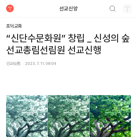
검색하기
선교신앙
티스토리
포덕교화
“신단수문화원” 창립 _ 신성의 숲
선교총림선림원 선교신행
선교仙敎
2023. 7. 11. 08:04