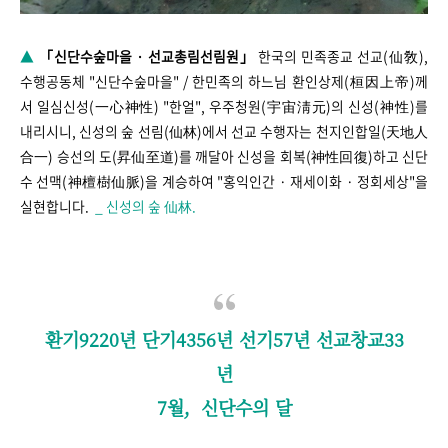
▲
「신단수숲마을 · 선교총림선림원」
한국의 민족종교 선교(仙敎),
수행공동체 "신단수숲마을" /
한민족의 하느님 환인상제(桓因上帝)께
서
일심신성(一心神性) "한얼",
우주청원(宇宙淸元)의 신성(神性)를
내리시니, 신성의 숲 선림(仙林)에서 선교 수행자는 천지인합일(天地人
合一) 승선의 도(昇仙至道)를 깨달아 신성을 회복(神性回復)하고 신단
수 선맥(神檀樹仙脈)을 계승하여 "홍익인간 · 재세이화 · 정회세상"을
실현합니다.
_ 신성의 숲 仙林.
환기9220년 단기4356년 선기57년 선교창교33
년
7월, 신단수의 달