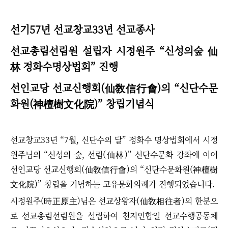
선기57년 선교창교33년 선교종사
선교총림선림원 설립자 시정원주
“신성의숲 仙
林 정화수명상법회” 진행
선인교당 선교신행회(仙敎信行會)의 “신단수문
화원(神檀樹文化院)” 창립기념식
선교창교33년 “7월, 신단수의 달” 정화수 명상법회에서 시정
원주님의 “신성의 숲, 선림(仙林)” 신단수문화 강좌에 이어
선인교당 선교신행회(仙敎信行會)의 “신단수문화원(神檀樹
文化院)” 창립을 기념하는 고유문화의례가 진행되었습니다.
시정원주(時正原主)님은 선교상왕자(仙敎相往者)의 한분으
로 선교총림선림원을 설립하여 천지인합일 선교수행공동체