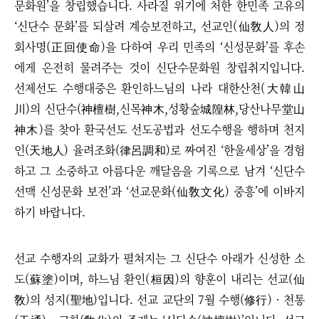
문화원’을 창립했습니다. 사라질 위기에 처한 한민족 고유의
‘신단수 문화’를 되살려 계승보전하고, 선교인(仙敎人)의 정
회사명(正回使命)을 다하여 우리 민족의 ‘신성문화’를 후손
에게 온전히 물려주는 것이 신단수문화원 창립취지입니다.
선제선도 수행대중은 환인하느님의 나라 대한산천(大韓山
川)의 신단수(神檀樹,신목神木,성황숲城隍林,당산나무堂山
神木)를 찾아 환국선도 선도공법과 선도수행을 행하며 천지
인(天地人) 율려조화(律呂調和)로 짜여진 ‘한울세상’을 경험
하고 그 소중하고 아름다운 깨달음을 기록으로 남겨 ‘신단수
선맥 신성문화 보전’과 ‘선교문화(仙敎文化) 중흥’에 이바지
하기 바랍니다.
선교 수행자의 교화가 펼쳐지는 그 신단수 아래가 신성한 소
도(蘇塗)이며, 하느님 환인(桓因)의 향훈이 내리는 선교(仙
敎)의 성지(聖地)입니다. 선교 교단의 7월 수행(修行) · 천통