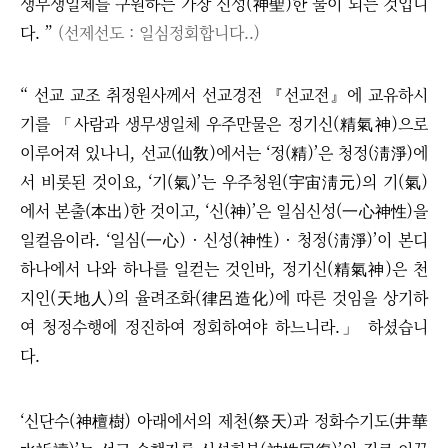
생무생일체를 구원하는 가장 신성(神聖)한 물이 되는 것입니
다. ”
(선제선도 : 일심정회합니다..)
“ 선교 교조 취정원사께서 선교경전 『선교전』에 교유하시
기를 「사람과 생무생일체 우주만물은 정기신(精氣神)으로
이루어져 있나니, 선교(仙敎)에서는
‘
정(精)
’
은 청정(淸淨)에
서 비롯된 것이요,
‘
기(氣)
’
는 우주청원(宇宙淸元)의 기(氣)
에서 본출(本出)한 것이고,
‘
신(神)
’
은 일심신성(一心神性)을
일컬음이라.
‘
일심(一心) · 신성(神性)
·
청정(淸淨)
’
이 본디
하나에서 나와 하나를 일컫는 것인바, 정기신(精氣神)은 천
지인(天地人)의 율려조화(律呂造化)에 따른 것임을 상기하
여 청정수행에 정진하여 정회하여야 하느니라.」 하셨습니
다.
‘신단수(神檀樹) 아래에서의 제천(祭天)과 정화수기도(井華