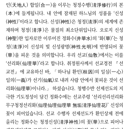
인(天地人) 합일(合一)을 이루는 청정수행(淸淨修行)의 본
(本)에 들게됩니다. 내 안에 잠재된 하느님의 성품을
‘
신성
(神性)
’
이라고 합니다. 신성(神性)은 청정(淸淨)의 세계에 존
재하며 청정(淸淨)은 물질의 최소단위입니다. 오로지 신성
(神聖)한 입자로만 이루어진 정화수(井華水)의
‘
화(華)
’
는 청
정(淸淨)이 신성의 빛 신성광명(神性光明)에 반영되어 꽃
(華)을 피운 것을 의미합니다. 우리 선교(仙敎)에서는 이를
‘선
리화(仙理華)
’
라고 합니다. 취정원사께서 선교경전
『
선
교전
』
에 교유하신 바,
「
하나님 환인(桓因)의
일심(一心)
일의(一義)가 선기(仙氣)로 내려 사람 안에서 꽃피운 것이 선
리화(仙理華)이니라.
」
하셨습니다.
청행수반 선제선도의 지
극한 기도정성이 담긴 정화수에는 선교주령
‘
선리선리선리화
무구청정선리화(仙理仙理仙理華 無垢淸淨仙理花)
’ 신성의
꽃이 피어있습니다. 선교 수행자 선제선도가 환인상제 전에
올리는 정화수는
청정신성(淸淨神性)의 꽃(華)으로 피어나