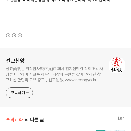
(새창열림)
로그 정보
선교신앙
선교仙敎는 취정원사聚正元師 께서 천지인합일 정회正回사
상을 대각하여 한민족 하느님 사상의 본원을 찾아 1991년 창
교하신 한민족 고유 종교 _ 선교仙敎 www.seongyo.kr
구독하기
더보기
포덕교화
의 다른 글