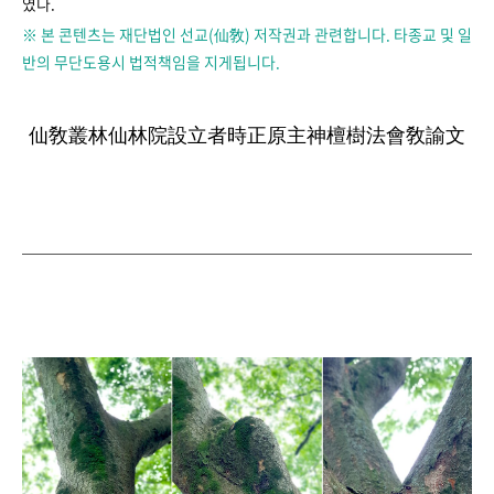
였다.
※ 본 콘텐츠는 재단법인 선교(仙敎) 저작권과 관련합니다. 타종교 및 일
반의 무단도용시 법적책임을 지게됩니다.
仙敎叢林仙林院設立者時正原主神檀樹法會敎諭文