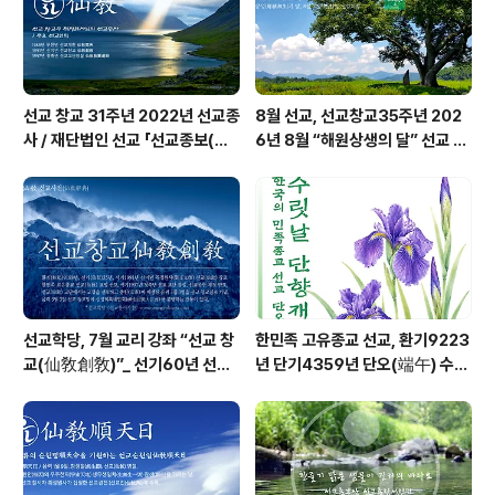
법회는 선교(仙敎)의 우주관(宇宙觀)인 33천(三十三
天)..
선교 창교 31주년 2022년 선교종
8월 선교, 선교창교35주년 202
사 / 재단법인 선교 「선교종보(仙
6년 8월 “해원상생의 달” 선교 법
敎宗譜)」 편찬
회 및 수행
선교학당, 7월 교리 강좌 “선교 창
한민족 고유종교 선교, 환기9223
교(仙敎創敎)”_ 선기60년 선교
년 단기4359년 단오(端午) 수릿
창교36년 열린학당
날 제천의식 성료 _ 창교주 취정원
사님 신성교화법문