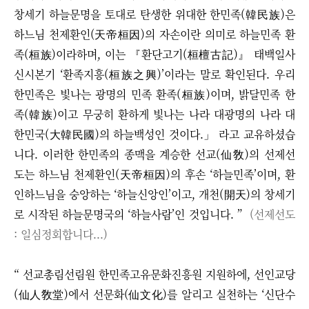
창세기 하늘문명을 토대로 탄생한 위대한 한민족(韓民族)은
하느님 천제환인(天帝桓因)의 자손이란 의미로 하늘민족 환
족(桓族)이라하며, 이는 『환단고기(桓檀古記)』 태백일사
신시본기 ‘환족지흥(桓族之興)’이라는 말로 확인된다. 우리
한민족은 빛나는 광명의 민족 환족(桓族)이며, 밝달민족 한
족(韓族)이고 무궁히 환하게 빛나는 나라 대광명의 나라 대
한민국(大韓民國)의 하늘백성인 것이다.」 라고 교유하셨습
니다. 이러한 한민족의 종맥을 계승한 선교(仙敎)의 선제선
도는 하느님 천제환인(天帝桓因)의 후손
‘
하늘민족
’
이며, 환
인하느님을 숭앙하는
‘
하늘신앙인
’
이고, 개천(開天)의 창세기
로 시작된 하늘문명국의
‘
하늘사람
’
인 것입니다. ”
(
선제선도
:
일심정회합니다...)
“
선교총림선림원 한민족고유문화진흥원 지원하에, 선인교당
(仙人敎堂)에서 선문화(仙文化)를 알리고 실천하는 ‘신단수