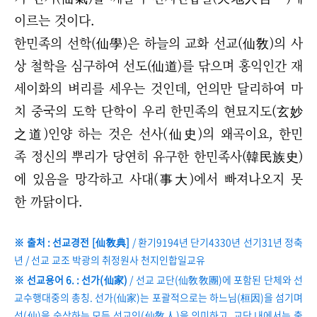
이르는 것이다.
한민족의 선학(仙學)은 하늘의 교화 선교(仙敎)의 사
상 철학을 심구하여 선도(仙道)를 닦으며 홍익인간 재
세이화의 벼리를 세우는 것인데,
언의만 달리하여 마
치 중국의 도학 단학이 우리 한민족의 현묘지도(玄妙
之道)인양 하는 것은 선사(仙史)의 왜곡이요,
한민
족 정신의 뿌리가 당연히 유구한 한민족사(韓民族史)
에 있음을 망각하고 사대(事大)에서 빠져나오지 못
한 까닭이다.
※ 출처 : 선교경전 [仙敎典]
/ 환기9194년 단기4330년 선기31년 정축
년 / 선교 교조 박광의 취정원사 천지인합일교유
※ 선교용어 6. : 선가(仙家)
/ 선교 교단(仙敎敎團)에 포함된 단체와 선
교수행대중의 총칭. 선가(仙家)는 포괄적으로는 하느님(桓因)을 섬기며
선(仙)을 숭상하는 모든 선교인(仙敎人)을 의미하고, 교단 내에서는 출