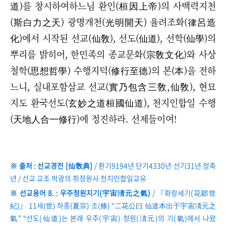
道)를 창시하여하느님 환인(桓因上帝)의 사백력지천
(斯白力之天) 광명개천(光明開天) 율려조화(律呂造
化)에서 시작된 선교(仙敎), 선도(仙道), 선학(仙學)의
뿌리를 밝히어, 한민족의 종교문화(宗敎文化)와 사상
철학(思想哲學) 수행지덕(修行至德)의 본(本)을 전하
느니, 실내포함삼교 선교(實乃包含三敎,仙敎), 현묘
지도 환국선도(玄妙之道桓國仙道), 천지인합일 수행
(天地人合一修行)에 정진하라. 선제들이여!
※ 출처 : 선교경전 [仙敎典]
/ 환기9194년 단기4330년 선기31년 정축
년 / 선교 교조 박광의 취정원사 천지인합일교유
※ 선교용어 8. : 우주청원지기(宇宙淸元之氣)
/ 『화랑세기(花郞世
紀)』 11세(世) 하종(夏宗) 조(條) “二花公曰 仙道本出于宇宙淸元之
氣” “선도(仙道)는 본래 우주(宇宙) 청원(淸元)의 기(氣)에서 나왔