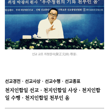
선교 교조 취정원사(聚正元師) 尊影.
선교경전
· 선교
사상
· 선교
수행
· 선교
종표
천지인합일 선교 · 천지인합일 사상
·
천지인합
일 수행
·
천지인합일 천부인 옴