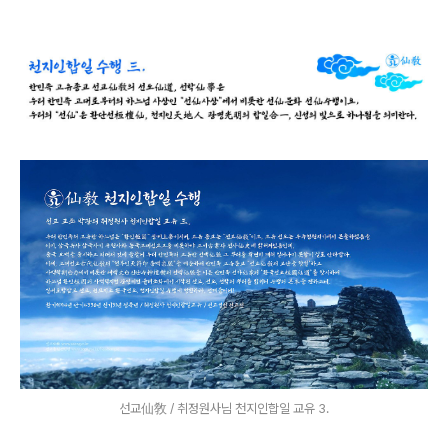
선교仙敎 / 취정원사님 천지인합일 교유 3.