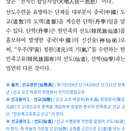
상은 “천지인 합일사상(天地人合一思想)
”
이다.
선도수련을 표방하는 단체들 대부분이 중국(中國) 도
교(道敎)의 도맥(道脈)을 계승한 단학(丹學)임을 알
수 있다. 단학(丹學)은 한민족의 선도(韓民族仙道)를
흠모하여 발생한 중국(中國)의 신선술(神仙術)로
써,
“
우주(宇宙) 청원(淸元)의 기(氣)
”
를 수련하는 한
민족고유(韓民族固有)의 선도(仙道), 선학(仙學)과는
엄연히 다른 것이다.
※ 출처 : 선교경전 [仙敎典]
/ 환기9194년 단기4330년 선기31년 정축
년 / 선교 교조 박광의 취정원사 천지인합일교유
※ 선교용어 1. : 선교(仙敎)
/ 선교 교조 박광의(朴光義) 취정원사(聚正
元師)가 고대선교의 종맥을 계승하여 창설한 한국의 민족종교 선교 교
단. "한민족고유종교 선교" 라 한다.
※ 선교용어 2. : 선도(仙道)
/ 선교 수행문화 전반을 일컬어 선도(仙道)
라 한다. 즉 하늘의 가르침 선교(仙敎) 교화를 근간으로 도(道)를 닦는 수