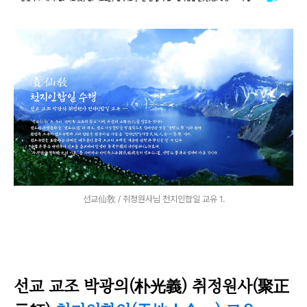
선교仙敎 / 취정원사님 천지인합일 교유 1.
선
교 교조 박광의(朴光義) 취정원사(聚正