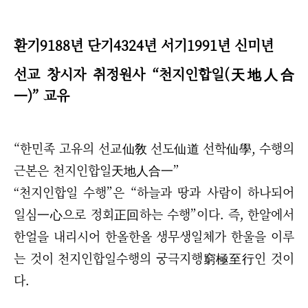
환기9188년 단기4324년 서기1991년 신미년
선교 창시자 취정원사
“
천지인합일(天地人合
一)
”
교유
“한민족 고유의 선교仙敎 선도仙道 선학仙學, 수행의
근본은 천지인합일天地人合一”
“
천지인합일 수행
”
은
“
하늘과 땅과 사람이 하나되어
일심一心으로 정회正回하는 수행
”
이다.
즉, 한알에서
한얼을 내리시어 한올한올 생무생일체가 한울을 이루
는 것이 천지인합일수행의 궁극지행窮極至行인 것이
다.