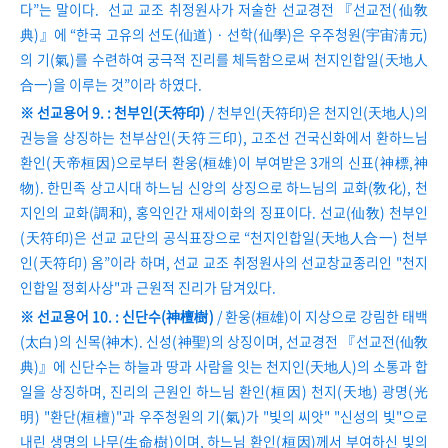
다”는 말이다. 선교 교조 취정원사가 저술한 선교경전 『선교전(仙敎
典)』에 “한국 고유의 선도(仙道) · 선학(仙學)은 우주청원(宇宙淸元)
의 기(氣)를 수련하여 궁극적 진리를 체득함으로써 천지인합일(天地人
合一)을 이루는 것”이라 하였다.
※ 선교용어 9. : 천부인(天符印)
/ 천부인(天符印)은 천지인(天地人)의
권능을 상징하는 천부삼인(天符三印), 고조선 건국신화에서 환하느님
환인(天帝桓因)으로부터 환웅(桓雄)이 부여받은 3개의 신표(神標,神
物). 한민족 상고시대 하느님 신앙의 상징으로 하느님의 교화(敎化), 천
지인의 교화(調和), 홍익인간 재세이화의 징표이다. 선교(仙敎) 천부인
(天符印)은 선교 교단의 공식표장으로 “천지인합일(天地人合一) 천부
인(天符印) 옴”이라 하며, 선교 교조 취정원사의 선교창교종리인 "천지
인합일 정회사상"과 근원적 진리가 담겨있다.
※ 선교용어 10. : 신단수(神檀樹)
/ 환웅(桓雄)이 지상으로 강림한 태백
(太白)의 신목(神木). 신성(神聖)의 상징이며, 선교경전 『선교전(仙敎
典)』에 신단수는 하늘과 땅과 사람을 잇는 천지인(天地人)의 소통과 합
일을 상징하며, 진리의 근원인 하느님 환인(桓因) 천지(天地) 광명(光
明) "환단(桓檀)"과 우주청원의 기(氣)가 "빛의 씨앗" "신성의 빛"으로
내린 생명의 나무(生命樹)이며, 하느님 환인(桓因)께서 부여하신 빛의