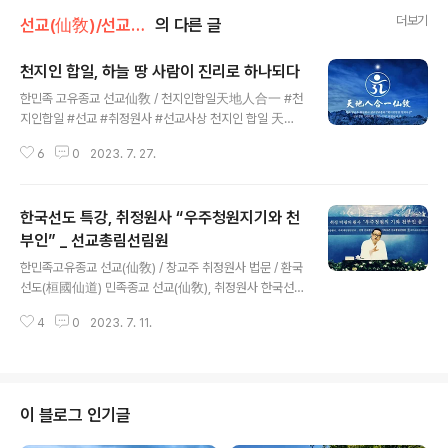
더보기
선교(仙敎)/선교수행
의 다른 글
천지인 합일, 하늘 땅 사람이 진리로 하나되다
글 내용
한민족 고유종교 선교仙敎 / 천지인합일天地人合一 #천
지인합일 #선교 #취정원사 #선교사상 천지인 합일 天地
人合一 “천지인 합일(天地人合一)”은 선교 교단을 창설
6
0
2023. 7. 27.
한 선교 교조 박광의(朴光義) 취정원사(聚正元師)님의
대표적인 사상으로, “천지인합일(天地人合一) 사상(思
想)”이라고 합니다. 취정원사님의 한민족본원사상(韓民
한국선도 특강, 취정원사 “우주청원지기와 천
族本源思想) · 한알사상 · 선(仙)사상의 근간을 이룹니다.
“천지인합일 사상(天地人合一思想)”은 취정원사께서
부인” _ 선교총림선림원
글 내용
선기22년 1988년(환기9185년 단기4321년 무진년 귀
한민족고유종교 선교(仙敎) / 창교주 취정원사 법문 / 환국
원일체환시시)에 하느님 환인(桓因)으로부터 개천입교(開
선도(桓國仙道) 민족종교 선교(仙敎), 취정원사 한국선
天立敎)의 천명과 천부인(天符印)을 교유받아 종지수행
도 특강 “우주청원의 기(宇宙淸元之氣)와 천부인 옴(天
(宗旨修行)의 길에 들어 우주천지만물의 율려조화(律麗
4
0
2023. 7. 11.
符印唵)” 화랑세기 하종 조에 “선도본출 우주청원지기
造化)에 대한 대각을 이룸으로써 창시한 “선교사상(仙敎
(仙道本出宇宙淸元之氣)”라 하였다. 본래 선도는 우주
思想)..
청원의 기에서 나왔다는 말이다. 하느님 환인(桓因天帝)
께서 사백력의 하늘에서 홀로 신으로 화하시어 광명개천
(光明開天) 율려조화(律呂造化)하시니, 한알이신 하느
이 블로그 인기글
님 환인께서 내리신 한얼을 일심(一心)이라하며, 신성(神
性)이라 한다. 하느님 환인의 광명 · 우주 최초의 빛 · 하늘