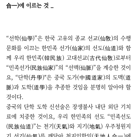
合一)에 이르는 것 _
“
선학(仙學)
”
은 한국 고유의 종교 선교(仙敎)의 수행
문화를 이끄는 한민족 선가(仙家)의 선도(仙道)와 함
께
우리 한민족(韓民族) 고대선교(古代仙敎)로부터
“
민족선가(民族仙家)
”
의
“
선맥(仙脈)
”
을 계승한 것이
요,
“
단학(丹學)"은 중국 도가(中國道家)의 도맥(道
脈)과 도학(道學)을 추종한 것임을 분명히 알아야 할
것이다.
중국의 단학 도학 신선술은 장생불사 내단 외단 기치
료에 치중한 것이요,
우리 한민족의 선도
“
민족선도
(民族仙道)
”
는 천기(天氣)와 지기(地氣) 우주청원지
기 선기(仙氣)를 깨달아 천지인합일(天地人合一)에