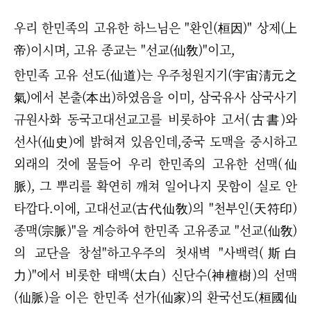
우리 한민족의 고유한 하느님은 "환인(桓因)" 상제(上
帝)이시며, 고유 종교는 "선교(仙敎)"이고,
한민족 고유 선도(仙道)는 우주청원지기(宇宙淸元之
氣)에서 본출(本出)하였음을 이미, 삼국유사 삼국사기
규원사화 동국고대선교고를 비롯하야 고서(古書)와
선사(仙史)에 밝혀져 있음인데,중국 도맥을 중시하고
외래의 것에 물들어 우리 한민족의 고유한 선맥(仙
脈), 그 뿌리를 확연히 깨쳐 일어나지 못함이 실로 안
타깝다.이에, 고대선교(古代仙敎)의 "천부인(天符印)
종맥(宗脈)"을 계승하여 한민족 고유종교 "선교(仙敎)
의 교단을 창설"하고우주의 첫새벽 "사백력(斯白
力)"에서 비롯한 태백(太白) 신단수(神檀樹)의 선맥
(仙脈)을 이은 한민족 선가(仙家)의 환국선도(桓國仙