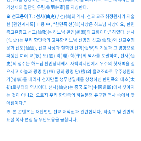
가선제의 집단인 우림재(羽林齋)를 지칭한다.
※ 선교용어 7. : 선사(仙史)
/ 선(仙)의 역사. 선교 교조 취정원사가 저술
한 [환인계시록] 내용 中, “한민족 선(仙)사상은 하느님 사상이요, 한민
족고유종교 선교(仙敎)는 하느님 환인(桓因)의 교화이다.” 하였다. 선사
(仙史)는 우리 한민족의 고유한 하느님 신앙인 선교(仙敎)와 선교수행
문화 선도(仙道), 선교 사상과 철학인 선학(仙學)의 기원과 그 영향으로
파생된 여러 교(敎) 도(道) 리(理) 학(學)의 역사를 포괄하며, 선사(仙
史)의 정수는 하느님 환인상제께서 사백력지천에서 우주의 첫새벽을 열
으시고 하늘과 광명 환(桓) 땅의 광명 단(檀)의 율려조화로 우주청원의
기(淸氣)를 내리사 천지만물 생무생일체를 창생하신 한민족의 태초(太
初)로부터의 역사이다. 선사(仙史)는 중국 도맥(中國道脈)에서 찾아지
는 것이 아니요, 오로지 우리 한민족의 하늘문명 유구한 역사 속에서 찾
아짐이다."
※ 본 콘텐츠는 재단법인 선교 저작권과 관련합니다. 타종교 및 일반의
표절 복사 편집 등 무단도용을 금합니다.