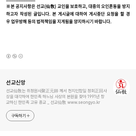
※본 공지사항은 선교(仙敎) 교인을 보호하고, 대중의 오인혼동을 방지
하고자 작성된 글입니다. 본 게시글에 대하여 게시중단 요청을 할 경
우 업무방해 등의 법적책임을 지게됨을 양지하시기 바랍니다.
(새창열림)
로그 정보
선교신앙
선교仙敎는 취정원사聚正元師 께서 천지인합일 정회正回사
상을 대각하여 한민족 하느님 사상의 본원을 찾아 1991년 창
교하신 한민족 고유 종교 _ 선교仙敎 www.seongyo.kr
구독하기