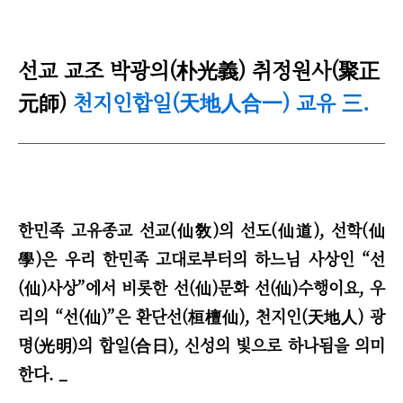
선
교 교조 박광의(朴光義) 취정원사(聚正
元師)
천지인합일(天地人合一) 교유
.
三
한민족 고유종교 선교(仙敎)의 선도(仙道), 선학(仙
學)은 우리 한민족 고대로부터의 하느님 사상인
“
선
(仙)사상
”
에서 비롯한 선(仙)문화 선(仙)수행이요, 우
리의
“
선(仙)
”
은 환단선(桓檀仙), 천지인(天地人) 광
명(光明)의 합일(合日), 신성의 빛으로 하나됨을 의미
한다. _