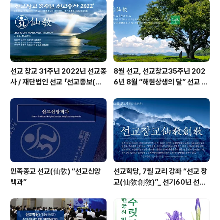
의 광명이 환(桓)으로 임하시고, 신성광명(神性光明)이
세상에 내려 땅의 광명 단(檀)으로 임하시며, 비로소 우주
청원(宇宙淸元)의 기(氣) 선기(仙氣)가 내려 사..
선교 창교 31주년 2022년 선교종
8월 선교, 선교창교35주년 202
사 / 재단법인 선교 「선교종보(仙
6년 8월 “해원상생의 달” 선교 법
敎宗譜)」 편찬
회 및 수행
민족종교 선교(仙敎) “선교신앙
선교학당, 7월 교리 강좌 “선교 창
백과”
교(仙敎創敎)”_ 선기60년 선교
창교36년 열린학당