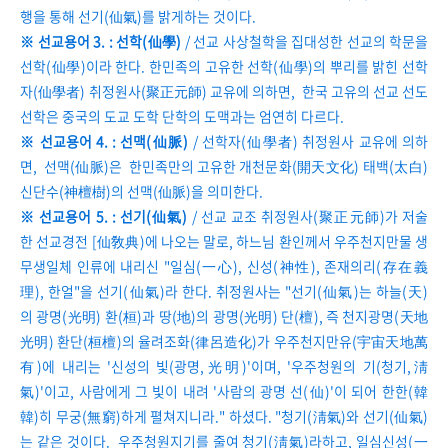
행을 통해 선기(仙氣)를 밝게하는 것이다.
※ 선교용어 3. : 선학(仙學)
/ 선교 사상철학을 집대성한 선교의 학문을
선학(仙學)이라 한다. 한민족의 고유한 선학(仙學)의 뿌리를 밝힌 선학
자(仙學者) 취정원사(聚正元師) 교유에 의하면, 한국 고유의 선교 선도
선학은 중국의 도교 도학 단학의 도맥과는 엄연히 다르다.
※ 선교용어 4. : 선맥(仙脈)
/ 선학자(仙學者) 취정원사 교유에 의하
면, 선맥(仙脈)은 한민족만의 고유한 개천문화(開天文化) 태백(太白)
신단수(神檀樹)의 선맥(仙脈)을 의미한다.
※ 선교용어 5. : 선기(仙氣)
/ 선교 교조 취정원사(聚正元師)가 저술
한 선교경전 [仙敎典)에 나오는 말로, 하느님 환인께서 우주천지만물 생
무생일체 인류에 내리신 "일심(一心), 신성(神性), 존재의리(存在義
理), 한얼"을 선기(仙氣)라 한다. 취정원사는 "선기(仙氣)는 하늘(天)
의 광명(光明) 환(桓)과 땅(地)의 광명(光明) 단(檀), 즉 천지광명(天地
光明) 환단(桓檀)의 율려조화(律呂造化)가 우주천지만유(宇宙天地萬
有)에 내리는 '신성의 빛(광명,光明)'이며, '우주청원의 기(청기,淸
氣)'이고, 사람에게 그 빛이 내려 '사람의 광명 선(仙)'이 되어 한한(韓
韓)히 무궁(無窮)하게 펼쳐지니라." 하셨다. "청기(淸氣)와 선기(仙氣)
는 같은 것이다. 우주청원지기를 줄여 청기(淸氣)라하고, 일심신성(一