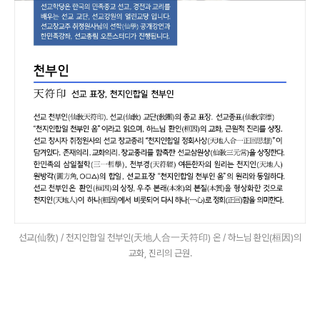
선교(仙敎) / 천지인합일 천부인(天地人合一天符印) 온 / 하느님 환인(桓因)의
교화, 진리의 근원.