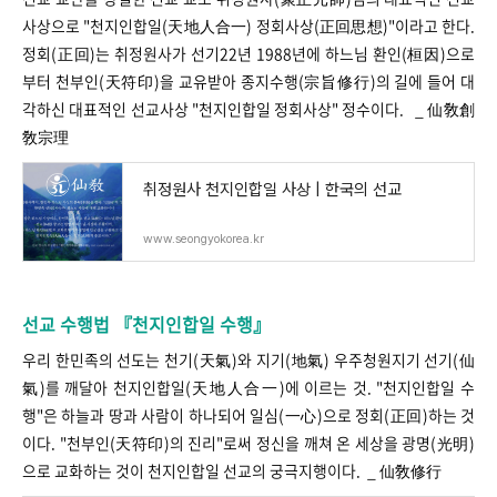
사상으로 "천지인합일(天地人合一) 정회사상(正回思想)"이라고 한다.
정회(正回)는 취정원사가 선기22년 1988년에 하느님 환인(桓因)으로
부터 천부인(天符印)을 교유받아 종지수행(宗旨修行)의 길에 들어 대
각하신 대표적인 선교사상 "천지인합일 정회사상" 정수이다. _ 仙敎創
敎宗理
취정원사 천지인합일 사상 | 한국의 선교
www.seongyokorea.kr
선교 수행법 『천지인합일 수행』
우리 한민족의 선도는 천기(天氣)와 지기(地氣) 우주청원지기 선기(仙
氣)를 깨달아 천지인합일(天地人合一)에 이르는 것. "천지인합일 수
행"은 하늘과 땅과 사람이 하나되어 일심(一心)으로 정회(正回)하는 것
이다. "천부인(天符印)의 진리"로써 정신을 깨쳐 온 세상을 광명(光明)
으로 교화하는 것이 천지인합일 선교의 궁극지행이다. _ 仙敎修行