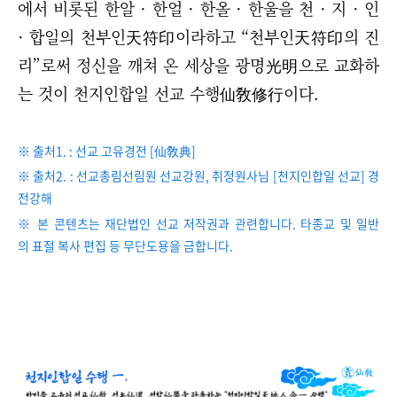
에서 비롯된 한알 · 한얼 · 한올 · 한울을 천 · 지 · 인
· 합일의 천부인天符印이라하고
“
천부인天符印의 진
리
”
로써 정신을 깨쳐 온 세상을 광명光明으로 교화하
는 것이 천지인합일 선교 수행仙敎修行이다.
※ 출처1. : 선교 고유경전 [仙敎典]
※ 출처2. : 선교총림선림원 선교강원, 취정원사님 [천지인합일 선교] 경
전강해
※ 본 콘텐츠는 재단법인 선교 저작권과 관련합니다. 타종교 및 일반
의 표절 복사 편집 등 무단도용을 금합니다.