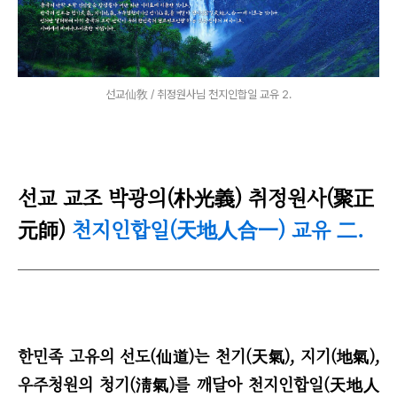
선교仙敎 / 취정원사님 천지인합일 교유 2.
선
교 교조 박광의(朴光義) 취정원사(聚正
元師)
천지인합일(天地人合一) 교유
.
二
한민족 고유의 선도(仙道)는 천기(天氣), 지기(地氣),
우주청원의 청기(淸氣)를 깨달아 천지인합일(天地人