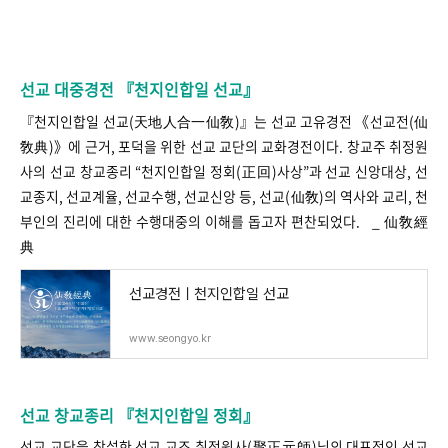
선교 대중경전 『천지인합일 선교』
『천지인합일 선교(天地人合一仙敎)』는 선교 고유경전 《선교전(仙
敎典)》에 근거, 포덕을 위한 선교 교단의 교화경전이다. 창교주 취정원
사의 선교 창교종리 “천지인합일 정회(正回)사상”과 선교 신앙대상, 선
교종지, 선교계율, 선교수행, 선교신앙 등, 선교(仙敎)의 역사와 교리, 천
부인의 진리에 대한 수행대중의 이해를 돕고자 편찬되었다. _ 仙敎經
典
선교경전ㅣ천지인합일 선교
www.seongyo.kr
선교 창교종리 『천지인합일 정회』
선교 교단을 창설한 선교 교조 취정원사(聚正元師)님의 대표적인 선교