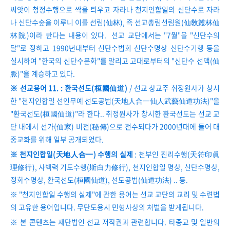
씨앗이 청정수행으로 싹을 틔우고 자라나 천지인합일의 신단수로 자라
나 신단수숲을 이루니 이를 선림(仙林), 즉 선교총림선림원(仙敎叢林仙
林院)이라 한다는 내용이 있다. 선교 교단에서는 "7월"을 "신단수의
달"로 정하고 1990년대부터 신단수법회 신단수명상 신단수기행 등을
실시하여 "한국의 신단수문화"를 알리고 고대로부터의 "신단수 선맥(仙
脈)"을 계승하고 있다.
※ 선교용어 11. : 환국선도(桓國仙道)
/ 선교 창교주 취정원사가 창시
한 "천지인합일 선인무예 선도공법(天地人合一仙人武藝仙道功法)"을
"환국선도(桓國仙道)"라 한다.. 취정원사가 창시한 환국선도는 선교 교
단 내에서 선가(仙家) 비전(秘傳)으로 전수되다가 2000년대에 들어 대
중교화를 위해 일부 공개되었다.
※ 천지인합일(天地人合一) 수행의 실제
: 천부인 진리수행(天符印眞
理修行), 사백력 기도수행(斯白力修行), 천지인합일 명상, 신단수명상,
정화수명상, 환국선도(桓國仙道), 선도공법(仙道功法) .. 등.
※ "천지인합일 수행의 실제"에 관한 용어는 선교 교단의 교리 및 수련법
의 고유한 용어입니다. 무단도용시 민형사상의 처벌을 받게됩니다.
※ 본 콘텐츠는 재단법인 선교 저작권과 관련합니다. 타종교 및 일반의