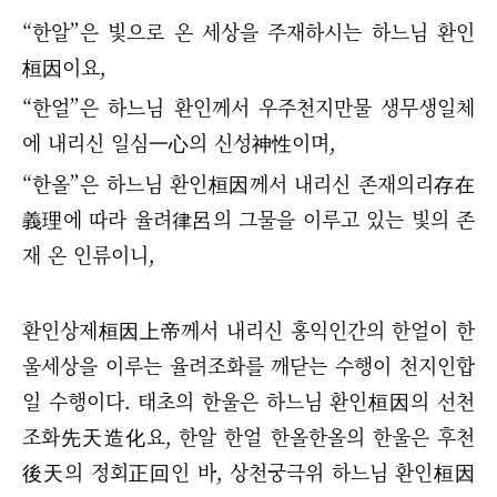
“
한알
”
은 빛으로 온 세상을 주재하시는 하느님 환인
桓因이요,
“
한얼
”
은 하느님 환인께서 우주천지만물 생무생일체
에 내리신 일심一心의 신성神性이며,
“
한올
”
은 하느님 환인桓因께서 내리신 존재의리存在
義理에 따라 율려律呂의 그물을 이루고 있는 빛의 존
재 온 인류이니,
환인상제桓因上帝께서 내리신 홍익인간의 한얼이 한
울세상을 이루는 율려조화를 깨닫는 수행이 천지인합
일 수행이다. 태초의 한울은 하느님 환인桓因의 선천
조화先天造化요, 한알 한얼 한올한올의 한울은 후천
後天의 정회正回인 바, 상천궁극위 하느님 환인桓因