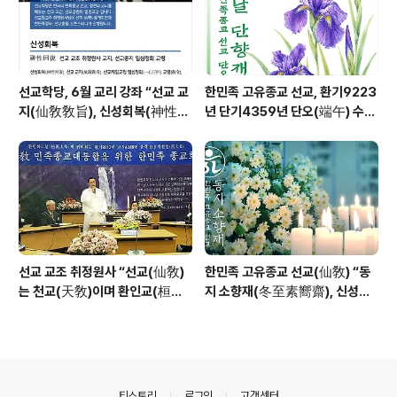
선교학당, 6월 교리 강좌 “선교 교
한민족 고유종교 선교, 환기9223
지(仙敎敎旨), 신성회복(神性回
년 단기4359년 단오(端午) 수릿
復)”_ 선기60년 선교창교36년
날 제천의식 성료 _ 창교주 취정원
열린학당
사님 신성교화법문
선교 교조 취정원사 “선교(仙敎)
한민족 고유종교 선교(仙敎) “동
는 천교(天敎)이며 환인교(桓因
지 소향재(冬至素嚮齋), 신성의
敎)이다” - 「선교학」강론
빛으로 깨어나 신성의 꽃 선화를
꽃피운다”
의안내
티스토리
로그인
고객센터