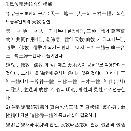
1.
民族宗敎統合
의
根據
1) 유불도 통합의 근거 : 天一 . 地一 . 人一의 三神一體에 의한
도불유일체의 天敎 창설.
天一 → 地一 → 人一을 나누어 설명하면, 三神一體가 萬事萬
物에 共同作用하면, 道佛儒一體의 天敎(仙敎)가 되고 나누면,
道敎 . 佛敎 . 儒敎가 되기도 한다. 그래서 三神一體를 執一合
三 . 會三歸一한다고 풀이한다.
道敎 . 佛敎 . 儒敎 의 성립에도 天地人이 공동으로 작용한다는
것이다. 그래서 道佛
儒에 유사한 용어가 많은 것이다. 예컨대, 三
神一體에서 三尊神一體 . 三佛一體 . 三才一體 . 神仙(부처)
과 聖人, 道通과 成佛, 存心과 明心, 養性과 見性으로 변용한
다.
2) 崔致遠鸞郞碑書의 實內包含三敎 곧 息感觸 . 氣心身 . 命
性精에 의한 道佛儒一體의 종교창설이 필요하다.
鸞郞은 鸞새와 花郞의 합일, 設敎와 說敎의 혼동, 包含과 包涵