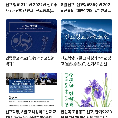
선교 창교 31주년 2022년 선교종
8월 선교, 선교창교35주년 202
사 / 재단법인 선교 「선교종보(仙
6년 8월 “해원상생의 달” 선교 법
敎宗譜)」 편찬
회 및 수행
민족종교 선교(仙敎) “선교신앙
선교학당, 7월 교리 강좌 “선교 창
백과”
교(仙敎創敎)”_ 선기60년 선교
창교36년 열린학당
선교학당, 6월 교리 강좌 “선교 교
한민족 고유종교 선교, 환기9223
지(仙敎敎旨), 신성회복(神性回
년 단기4359년 단오(端午) 수릿