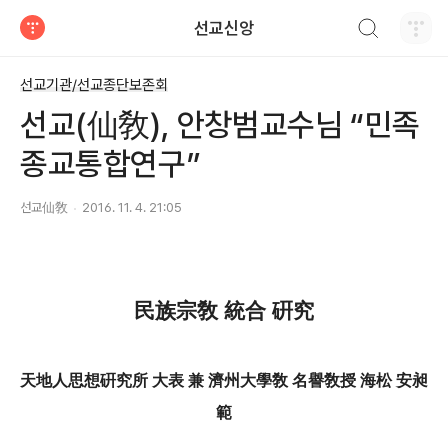
검색하기
선교신앙
티스토리
선교기관/선교종단보존회
선교(仙敎), 안창범교수님 “민족
종교통합연구”
선교仙敎
2016. 11. 4. 21:05
民族宗敎
統合
硏究
天地人思想硏究所
大表 兼 濟
州大學敎
名譽敎授
海
松
安昶
範