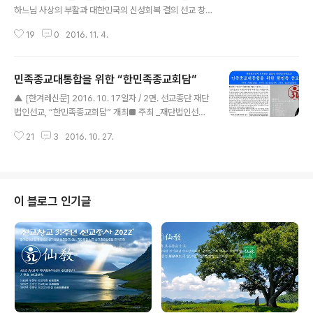
하느님 사상의 부활과 대한민국의 신성회복 결의 선교 창
교주, 선교 교단 초대 종정 취정원사(聚正元師)님 / 재단
19
0
2016. 11. 4.
법인 선교(仙敎) _"민족종교통합을 말하다" 환인(桓因)과
환인(桓仁)의 구분. _ "민족종교통합을 위한 한민족종교회
담" 기조연설 (재단법인선교 _ 선교종단보존회) 2016년 1
민족종교대통합을 위한 “한민족종교회담”
1월 2일 오전 10시 세종문화회관 예인홀— 재단법인 선교
글 내용
가 주최하고 선교종단보존회가 주관하여 개최된 "한민족종
▲ [한겨레신문] 2016. 10. 17일자 / 2면. 선교종단 재단
교회담"에 선교 창교주(선교종단 초대 종정) 박광의(朴光
법인선교, “한민족종교회담” 개최■ 주최 _재단법인선교
義) 취정원사(聚正元師)와 천지인합일사상연구소 안창범
■ 주관 _선교종단보존회 ■ 후원 _선교총림선림원 행사명
교수, 국조단군봉안회 김호웅 전 회장, 대종교 이판암 대선
21
3
2016. 10. 27.
: 민족종교대통합을 위한 한민족 종교회담일 시 : 환기921
사 등 6개 종단의 관련자가 참석한 가운데 한민족 하느님
3년 "개천일" / 2016. 11. 2. 수요일. 오전 10시장 소 : 세
사상의 부활과 나라와 민족의 안위..
종문화회관 예인홀주 최 : 재단법인선교주 관 ; 선교종단보
존회후 원 : 선교총림선림원※ [민족종교대통합을 위한 한
민족종교회담] 참가신청서 ▶ 한민족종교회담신청서.hwp
이 블로그 인기글
[ 재단법인선교 _ 선교종단보존회 ] 2016년 11월 2일 --
재단법인선교는 세종문화회관 예인홀에서 환기(桓紀) 92
13년 음력 개천절 기념행사를 개최합니다. 환인·환웅..