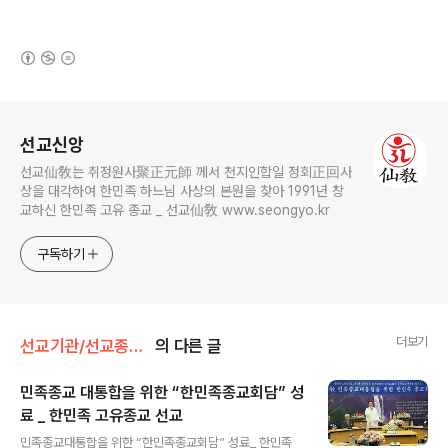
(새창열림)
로그 정보
선교신앙
선교仙敎는 취정원사聚正元師 께서 천지인합일 정회正回사
상을 대각하여 한민족 하느님 사상의 본원을 찾아 1991년 창
교하신 한민족 고유 종교 _ 선교仙敎 www.seongyo.kr
구독하기
더보기
선교기관/선교종단보존회
의 다른 글
민족종교 대통합을 위한 “한민족종교회담” 성
료 _ 한민족 고유종교 선교
글 내용
민족종교대통합을 위한 “한민족종교회담” 성료_ 한민족