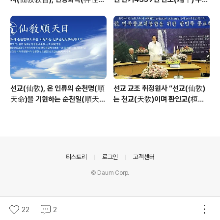
復)”_ 선기60년 선교창교36년
날 제천의식 성료 _ 창교주 취정원
열린학당
사님 신성교화법문
선교(仙敎), 온 인류의 순천명(順
선교 교조 취정원사 “선교(仙敎)
天命)을 기원하는 순천일(順天
는 천교(天敎)이며 환인교(桓因
日) 기념법회 / “1.9 인류의 날” 제
敎)이다” - 「선교학」강론
정반포
의안내
티스토리
로그인
고객센터
© Daum Corp.
22
2