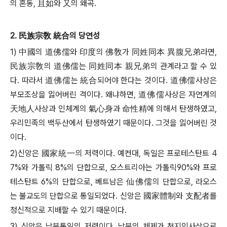
의 혼동, 且如와 又의 왜곡.
2. 民族宗敎 統合의 당연성
1) 中國의 道佛儒와 印度의 佛敎가 同姓同本 異腹兄弟라면,
民族宗敎의 道佛儒는 同姓同本 親兄弟의 관계라고 할 수 있
다. 따라서 道佛儒는 統合되어야 한다는 것이다. 道佛儒사상은
부모조상을 잃어버린 격이다. 왜냐하면, 道佛儒사상은 자연계의
天地人사상과 인체계의 氣心身과 命性精에 의해서 탄생하였고,
우리민족의 백두산에서 탄생하였기 때문이다. 그것을 잃어버린 것
이다.
2)신앙은 國家統一의 저력이다. 예컨대, 독일은 프로테스탄트 4
7%와 가톨릭 8%의 단합으로, 오스트리아는 가톨릭90%와 프로
테스탄트 6%의 단합으로, 베트남은 仙佛儒의 단합으로, 라오스
는 불교도의 단합으로 통일되었다. 신앙은 國家體制와 支配者를
정신적으로 지배할 수 있기 때문이다.
3) 신앙은 남북통일의 저력이다. 남북의 체제가 천지인사상으로