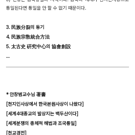
통일된다면 통일을 안 할 수 없기 때문이다.
3. 民族分裂
의
동
기
4. 民族宗敎統合方法
5. 太古史
硏究中心
의 協會創設
...
* 안창범교수님 著書
[천지인사상에서 한국본원사상이 나왔다]
[세계4대종교의 발상지는 백두산이다]
[세계분쟁의 총체적 해법과 조국통일]
[천교경전]